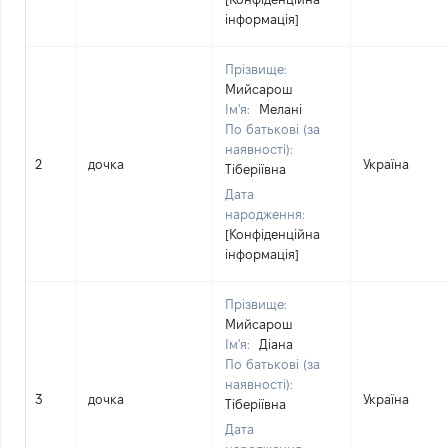
інформація]
Прізвище:
Мийсарош
Ім'я:
Мелані
По батькові (за
наявності):
2
дочка
Україна
Тіберіївна
Дата
народження:
[Конфіденційна
інформація]
Прізвище:
Мийсарош
Ім'я:
Діана
По батькові (за
наявності):
3
дочка
Україна
Тіберіївна
Дата