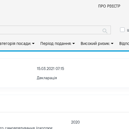
Й
ПРО РЕЄСТР
ш
атегорія посади:
Період подання:
Високий ризик:
Відп
15.03.2021 07:15
Декларація
2020
ого самоврядування (охоплює