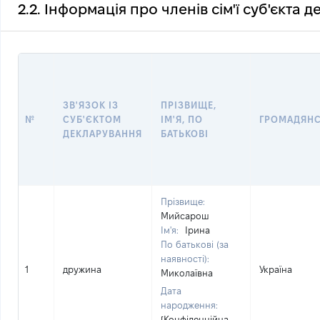
2.2. Інформація про членів сім'ї суб'єкта 
ЗВ'ЯЗОК ІЗ
ПРІЗВИЩЕ,
№
СУБ'ЄКТОМ
ІМ'Я, ПО
ГРОМАДЯН
ДЕКЛАРУВАННЯ
БАТЬКОВІ
Прізвище:
Мийсарош
Ім'я:
Ірина
По батькові (за
наявності):
1
дружина
Україна
Миколаївна
Дата
народження:
[Конфіденційна