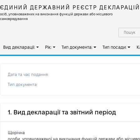
ЄДИНИЙ ДЕРЖАВНИЙ РЕЄСТР ДЕКЛАРАЦІ
осіб, уповноважених на виконання функцій держави або місцевого
самоврядування
Вид декларації:
Рік:
Тип документа:
Тип посади:
К
Дата та час подання:
Тип документа:
1. Вид декларації та звітний період
Щорічна
особи, уповноваженої на виконання функцій держави або місцев