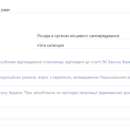
в ради
Посада в органах місцевого самоврядування
п'ята категорія
особливо відповідальне становище, відповідно до статті 50 Закону Укра
орупційних ризиків, згідно з переліком, затвердженим Національним аг
акону України “Про запобігання та протидію легалізації (відмиванню) 