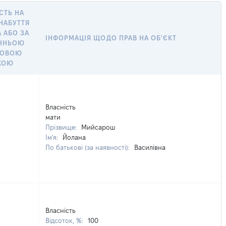
СТЬ НА
 НАБУТТЯ
 АБО ЗА
ІНФОРМАЦІЯ ЩОДО ПРАВ НА ОБ'ЄКТ
ННЬОЮ
ШОВОЮ
КОЮ
Власність
мати
Прізвище:
Мийсарош
Ім'я:
Йолана
По батькові (за наявності):
Василівна
Власність
Відсоток, %:
100