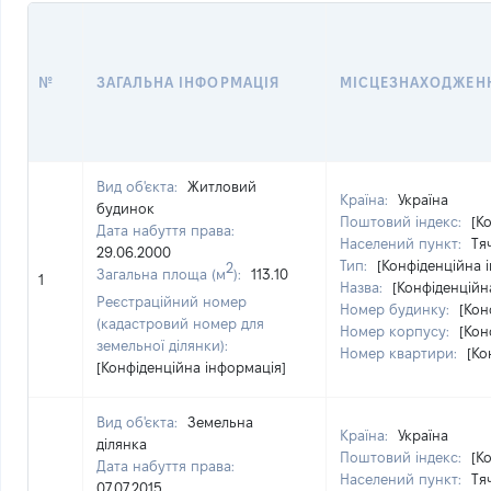
№
ЗАГАЛЬНА ІНФОРМАЦІЯ
МІСЦЕЗНАХОДЖЕН
Вид об'єкта:
Житловий
Країна:
Україна
будинок
Поштовий індекс:
[К
Дата набуття права:
Населений пункт:
Тя
29.06.2000
Тип:
[Конфіденційна 
2
Загальна площа (м
):
113.10
1
Назва:
[Конфіденційн
Реєстраційний номер
Номер будинку:
[Кон
(кадастровий номер для
Номер корпусу:
[Кон
земельної ділянки):
Номер квартири:
[Ко
[Конфіденційна інформація]
Вид об'єкта:
Земельна
Країна:
Україна
ділянка
Поштовий індекс:
[К
Дата набуття права:
Населений пункт:
Тя
07.07.2015