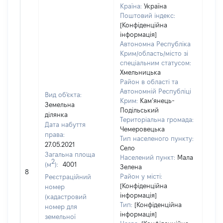
Країна:
Україна
Поштовий індекс:
[Конфіденційна
інформація]
Автономна Республіка
Крим/область/місто зі
спеціальним статусом:
Хмельницька
Район в області та
Автономній Республіці
Вид об'єкта:
Крим:
Кам’янець-
Земельна
Подільський
ділянка
Територіальна громада:
Дата набуття
Чемеровецька
права:
Тип населеного пункту:
27.05.2021
Село
Загальна площа
Населений пункт:
Мала
2
(м
):
4001
[Не
Зелена
8
заст
Район у місті:
Реєстраційний
[Конфіденційна
номер
інформація]
(кадастровий
Тип:
[Конфіденційна
номер для
інформація]
земельної