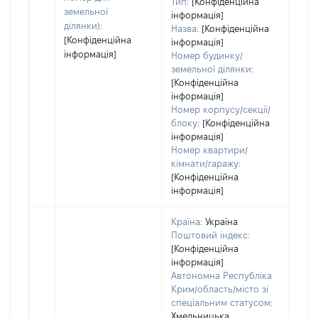
Тип:
[Конфіденційна
земельної
інформація]
ділянки):
Назва:
[Конфіденційна
[Конфіденційна
інформація]
інформація]
Номер будинку/
земельної ділянки:
[Конфіденційна
інформація]
Номер корпусу/секції/
блоку:
[Конфіденційна
інформація]
Номер квартири/
кімнати/гаражу:
[Конфіденційна
інформація]
Країна:
Україна
Поштовий індекс:
[Конфіденційна
інформація]
Автономна Республіка
Крим/область/місто зі
спеціальним статусом:
Хмельницька