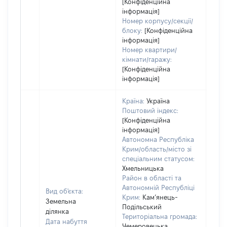
[Конфіденційна
інформація]
Номер корпусу/секції/
блоку:
[Конфіденційна
інформація]
Номер квартири/
кімнати/гаражу:
[Конфіденційна
інформація]
Країна:
Україна
Поштовий індекс:
[Конфіденційна
інформація]
Автономна Республіка
Крим/область/місто зі
спеціальним статусом:
Хмельницька
Район в області та
Автономній Республіці
Вид об'єкта:
Крим:
Кам’янець-
Земельна
Подільський
ділянка
Територіальна громада:
Дата набуття
Чемеровецька