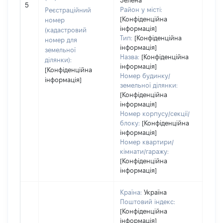
Зелена
5
заст
Район у місті:
Реєстраційний
[Конфіденційна
номер
інформація]
(кадастровий
Тип:
[Конфіденційна
номер для
інформація]
земельної
Назва:
[Конфіденційна
ділянки):
інформація]
[Конфіденційна
Номер будинку/
інформація]
земельної ділянки:
[Конфіденційна
інформація]
Номер корпусу/секції/
блоку:
[Конфіденційна
інформація]
Номер квартири/
кімнати/гаражу:
[Конфіденційна
інформація]
Країна:
Україна
Поштовий індекс:
[Конфіденційна
інформація]