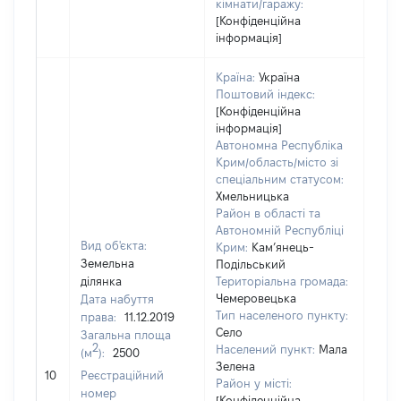
кімнати/гаражу:
[Конфіденційна
інформація]
Країна:
Україна
Поштовий індекс:
[Конфіденційна
інформація]
Автономна Республіка
Крим/область/місто зі
спеціальним статусом:
Хмельницька
Район в області та
Автономній Республіці
Вид об'єкта:
Крим:
Кам’янець-
Земельна
Подільський
ділянка
Територіальна громада:
Чемеровецька
Дата набуття
Тип населеного пункту:
права:
11.12.2019
Село
Загальна площа
2
Населений пункт:
Мала
(м
):
2500
[Не
Зелена
10
Реєстраційний
заст
Район у місті:
номер
[Конфіденційна