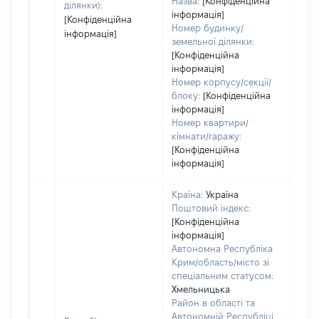
Назва:
[Конфіденційна
ділянки):
інформація]
[Конфіденційна
Номер будинку/
інформація]
земельної ділянки:
[Конфіденційна
інформація]
Номер корпусу/секції/
блоку:
[Конфіденційна
інформація]
Номер квартири/
кімнати/гаражу:
[Конфіденційна
інформація]
Країна:
Україна
Поштовий індекс:
[Конфіденційна
інформація]
Автономна Республіка
Крим/область/місто зі
спеціальним статусом:
Хмельницька
Район в області та
Автономній Республіці