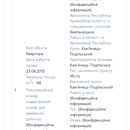
[Конфіденційна
інформація]
Автономна Республіка
Крим/область/місто зі
спеціальним статусом:
Хмельницька
Район в області та
Автономній Республіці
Вид об'єкта:
Крим:
Кам’янець-
Квартира
Подільський
Дата набуття
Територіальна громада:
Кам’янець-Подільська
права:
Тип населеного пункту:
23.04.2015
Місто
Загальна площа
1946
2
Населений пункт:
(м
):
64
Тип 
Кам’янець-Подільський
обʼє
1
Реєстраційний
Район у місті:
варт
номер
[Конфіденційна
набу
(кадастровий
інформація]
номер для
Тип:
[Конфіденційна
земельної
інформація]
ділянки):
Назва:
[Конфіденційна
[Конфіденційна
інформація]