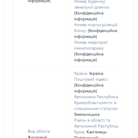
інформація]
Номер будинку/
земельної ділянки:
[Конфіденційна
інформація]
Номер корпусу/секції/
блоку:
[Конфіденційна
інформація]
Номер квартири/
кімнати/гаражу:
[Конфіденційна
інформація]
Країна:
Україна
Поштовий індекс:
[Конфіденційна
інформація]
Автономна Республіка
Крим/область/місто зі
спеціальним статусом:
Хмельницька
Район в області та
Автономній Республіці
Вид об'єкта:
Крим:
Кам’янець-
Житловий
Подільський