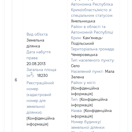
Автономна Республіка
Крим/область/місто зі
спеціальним статусом:
Хмельницька
Район в області та
Автономній Республіці
Вид об'єкта:
Крим:
Кам’янець-
Земельна
Подільський
ділянка
Територіальна громада:
Дата набуття
Чемеровецька
права:
Тип населеного пункту:
20.08.2013
Село
600
Загальна площа
Населений пункт:
Мала
Тип 
2
(м
):
18230
Зелена
обʼє
6
Район у місті:
Реєстраційний
варт
[Конфіденційна
номер
набу
інформація]
(кадастровий
Тип:
[Конфіденційна
номер для
інформація]
земельної
Назва:
[Конфіденційна
ділянки):
інформація]
[Конфіденційна
Номер будинку/
інформація]
земельної ділянки: