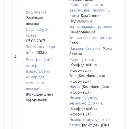
Район в області та
Автономній Республіці
Вид об'єкта:
Крим:
Кам’янець-
Земельна
Подільський
ділянка
Територіальна громада:
Дата набуття
Чемеровецька
права:
Тип населеного пункту:
05.06.2007
Село
Загальна площа
Населений пункт:
Мала
2
(м
):
18230
[Не
Зелена
4
заст
Район у місті:
Реєстраційний
[Конфіденційна
номер
інформація]
(кадастровий
Тип:
[Конфіденційна
номер для
інформація]
земельної
Назва:
[Конфіденційна
ділянки):
інформація]
[Конфіденційна
Номер будинку/
інформація]
земельної ділянки:
[Конфіденційна
інформація]
Номер корпусу/секції/
блоку:
[Конфіденційна