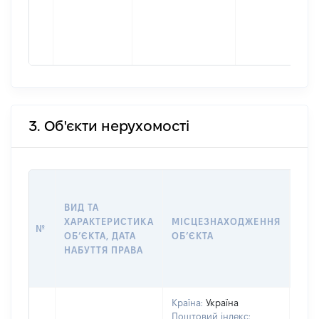
3. Об'єкти нерухомості
ВАР
ВИД ТА
ДАТ
ХАРАКТЕРИСТИКА
МІСЦЕЗНАХОДЖЕННЯ
ПРА
№
ОБʼЄКТА, ДАТА
ОБʼЄКТА
ОС
НАБУТТЯ ПРАВА
ГР
ОЦІ
Країна:
Україна
Поштовий індекс: