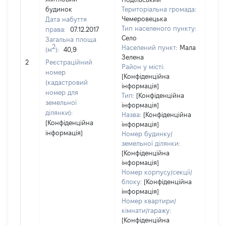
будинок
Територіальна громада:
Чемеровецька
Дата набуття
Тип населеного пункту:
права:
07.12.2017
Село
Загальна площа
1268
2
Населений пункт:
Мала
(м
):
40,9
Тип 
Зелена
обʼє
2
Реєстраційний
Район у місті:
варт
номер
[Конфіденційна
набу
(кадастровий
інформація]
номер для
Тип:
[Конфіденційна
земельної
інформація]
ділянки):
Назва:
[Конфіденційна
[Конфіденційна
інформація]
інформація]
Номер будинку/
земельної ділянки:
[Конфіденційна
інформація]
Номер корпусу/секції/
блоку:
[Конфіденційна
інформація]
Номер квартири/
кімнати/гаражу:
[Конфіденційна