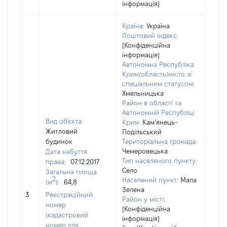
інформація]
Країна:
Україна
Поштовий індекс:
[Конфіденційна
інформація]
Автономна Республіка
Крим/область/місто зі
спеціальним статусом:
Хмельницька
Район в області та
Автономній Республіці
Вид об'єкта:
Крим:
Кам’янець-
Житловий
Подільський
будинок
Територіальна громада:
Чемеровецька
Дата набуття
Тип населеного пункту:
права:
07.12.2017
Село
Загальна площа
2
Населений пункт:
Мала
(м
):
64,8
[Не
Зелена
3
Реєстраційний
заст
Район у місті:
номер
[Конфіденційна
(кадастровий
інформація]
номер для