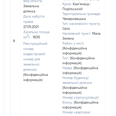
Вид об'єкта:
Крим:
Кам’янець-
Земельна
Подільський
ділянка
Територіальна громада:
Дата набуття
Чемеровецька
права:
Тип населеного пункту:
27.05.2021
Село
Загальна площа
Населений пункт:
Мала
2
(м
):
1635
[Не
Зелена
9
заст
Район у місті:
Реєстраційний
[Конфіденційна
номер
інформація]
(кадастровий
Тип:
[Конфіденційна
номер для
інформація]
земельної
Назва:
[Конфіденційна
ділянки):
інформація]
[Конфіденційна
Номер будинку/
інформація]
земельної ділянки:
[Конфіденційна
інформація]
Номер корпусу/секції/
блоку:
[Конфіденційна
інформація]
Номер квартири/