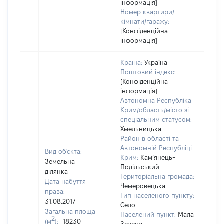
інформація]
Номер квартири/
кімнати/гаражу:
[Конфіденційна
інформація]
Країна:
Україна
Поштовий індекс:
[Конфіденційна
інформація]
Автономна Республіка
Крим/область/місто зі
спеціальним статусом:
Хмельницька
Район в області та
Автономній Республіці
Вид об'єкта:
Крим:
Кам’янець-
Земельна
Подільський
ділянка
Територіальна громада:
Дата набуття
Чемеровецька
права:
Тип населеного пункту:
31.08.2017
Село
Загальна площа
Населений пункт:
Мала
2
(м
):
18230
[Не