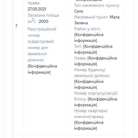
права:
Тип населеного пункту:
27.05.2021
Село
Загальна площа
Населений пункт:
Мала
2
(м
):
2000
[Не
Зелена
7
заст
Район у місті:
Реєстраційний
[Конфіденційна
номер
інформація]
(кадастровий
Тип:
[Конфіденційна
номер для
інформація]
земельної
Назва:
[Конфіденційна
ділянки):
інформація]
[Конфіденційна
Номер будинку/
інформація]
земельної ділянки:
[Конфіденційна
інформація]
Номер корпусу/секції/
блоку:
[Конфіденційна
інформація]
Номер квартири/
кімнати/гаражу:
[Конфіденційна
інформація]