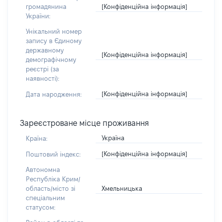
[Конфіденційна інформація]
громадянина
України:
Унікальний номер
запису в Єдиному
державному
[Конфіденційна інформація]
демографічному
реєстрі (за
наявності):
[Конфіденційна інформація]
Дата народження:
Зареєстроване місце проживання
Україна
Країна:
[Конфіденційна інформація]
Поштовий індекс:
Автономна
Республіка Крим/
Хмельницька
область/місто зі
спеціальним
статусом: