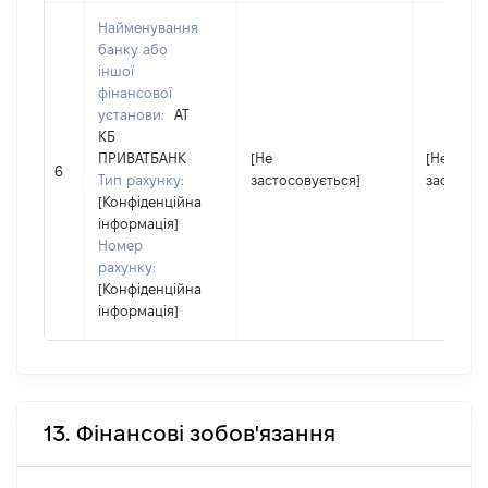
Найменування
банку або
іншої
фінансової
установи:
АТ
КБ
ПРИВАТБАНК
[Не
[Не
6
Тип рахунку:
застосовується]
застосов
[Конфіденційна
інформація]
Номер
рахунку:
[Конфіденційна
інформація]
13. Фінансові зобов'язання