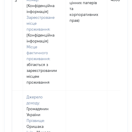
3
цінних паперів
[Конфіденційна
та
інформація]
корпоративних
Зареєстроване
прав)
місце
проживання:
[Конфіденційна
інформація]
Місце
фактичного
проживання:
збігається з
зареєстрованим
місцем
проживання
Джерело
доходу:
Громадянин
України
Прізвище:
Оришака