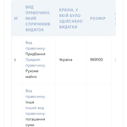
ВИД
КРАЇНА, У
ПРАВОЧИНУ,
ДАТА
ЯКІЙ БУЛО
№
ЯКИЙ
РОЗМІР
ВЧИН
ЗДІЙСНЕНО
СПРИЧИНИВ
ВИДА
ВИДАТКИ
ВИДАТОК
Вид
правочину:
Придбання
Предмет
Україна
969100
25.06.
1
правочину:
Рухоме
майно
Вид
правочину:
Інше
Інший вид
правочину:
погашення
суми