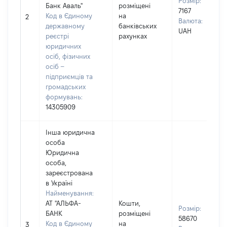
Розмір:
Банк Аваль"
розміщені
7167
Код в Єдиному
на
2
Валюта:
державному
банківських
UAH
реєстрі
рахунках
юридичних
осіб, фізичних
осіб –
підприємців та
громадських
формувань:
14305909
Інша юридична
особа
Юридична
особа,
зареєстрована
в Україні
Найменування:
АТ "АЛЬФА-
Кошти,
Розмір:
БАНК
розміщені
58670
Код в Єдиному
на
3