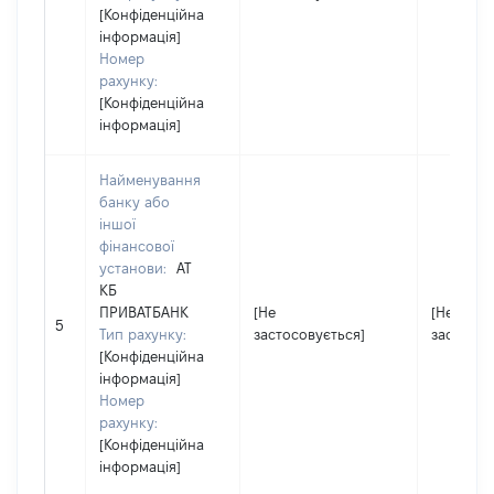
[Конфіденційна
інформація]
Номер
рахунку:
[Конфіденційна
інформація]
Найменування
банку або
іншої
фінансової
установи:
АТ
КБ
ПРИВАТБАНК
[Не
[Не
5
Тип рахунку:
застосовується]
застосов
[Конфіденційна
інформація]
Номер
рахунку:
[Конфіденційна
інформація]