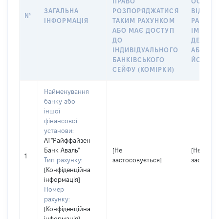
ПРАВО
ОСОБУ,
ЗАГАЛЬНА
РОЗПОРЯДЖАТИСЯ
ВІДКРИ
№
ІНФОРМАЦІЯ
ТАКИМ РАХУНКОМ
РАХУНО
АБО МАЄ ДОСТУП
ІМ’Я СУ
ДО
ДЕКЛАР
ІНДИВІДУАЛЬНОГО
АБО ЧЛ
БАНКІВСЬКОГО
ЙОГО СІ
СЕЙФУ (КОМІРКИ)
Найменування
банку або
іншої
фінансової
установи:
АТ"Райффайзен
Банк Аваль"
[Не
[Не
1
Тип рахунку:
застосовується]
застосов
[Конфіденційна
інформація]
Номер
рахунку:
[Конфіденційна
інформація]