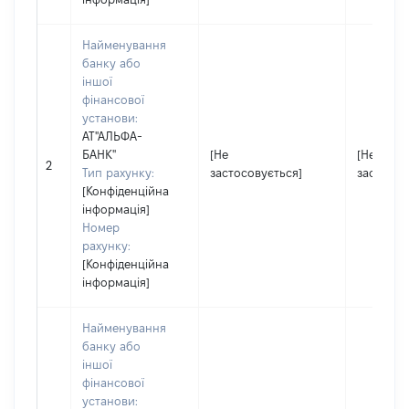
Найменування
банку або
іншої
фінансової
установи:
АТ"АЛЬФА-
БАНК"
[Не
[Не
2
Тип рахунку:
застосовується]
застосов
[Конфіденційна
інформація]
Номер
рахунку:
[Конфіденційна
інформація]
Найменування
банку або
іншої
фінансової
установи: