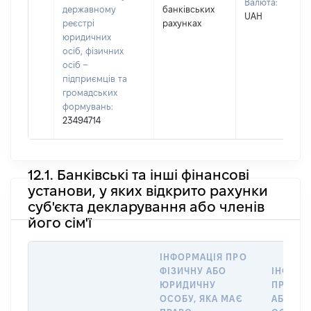
Валюта:
державному
банківських
UAH
реєстрі
рахунках
юридичних
осіб, фізичних
осіб –
підприємців та
громадських
формувань:
23494714
12.1. Банківські та інші фінансові
установи, у яких відкрито рахунки
суб'єкта декларування або членів
його сім'ї
ІНФОРМАЦІЯ ПРО
ФІЗИЧНУ АБО
ІНФОРМ
ЮРИДИЧНУ
ПРО ФІ
ОСОБУ, ЯКА МАЄ
АБО Ю