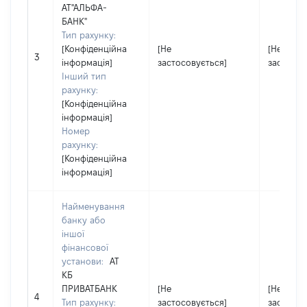
АТ"АЛЬФА-
БАНК"
Тип рахунку:
[Конфіденційна
[Не
[Не
3
інформація]
застосовується]
застосов
Інший тип
рахунку:
[Конфіденційна
інформація]
Номер
рахунку:
[Конфіденційна
інформація]
Найменування
банку або
іншої
фінансової
установи:
АТ
КБ
ПРИВАТБАНК
[Не
[Не
4
Тип рахунку:
застосовується]
застосов