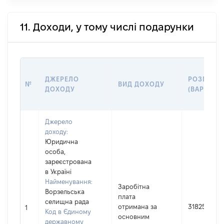
11. Доходи, у тому числі подарунки
ДЖЕРЕЛО
РОЗМІР
№
ВИД ДОХОДУ
ДОХОДУ
(ВАРТІСТЬ
Джерело
доходу:
Юридична
особа,
зареєстрована
в Україні
Найменування:
Заробітна
Ворзельська
плата
селищна рада
отримана за
318253
1
Код в Єдиному
основним
державному