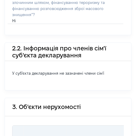
злочинним шляхом, фінансуванню тероризму та
фінансуванню розповсюдження зброї масового
знищення”?
Ні
2.2. Інформація про членів сім'ї
суб'єкта декларування
У суб'єкта декларування не зазначені члени сім'ї
3. Об'єкти нерухомості
ВАРТ