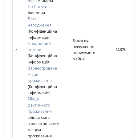
Ім'я:
Микола
По батькові:
Іванович
Дата
народження:
[Конфіденційна
інформація]
Дохід від
Податковий
відчуження
номер:
146250
4
нерухомого
[Конфіденційна
майна
інформація]
Зареєстроване
місце
проживання:
[Конфіденційна
інформація]
Місце
фактичного
проживання:
збігається з
зареєстрованим
місцем
проживання