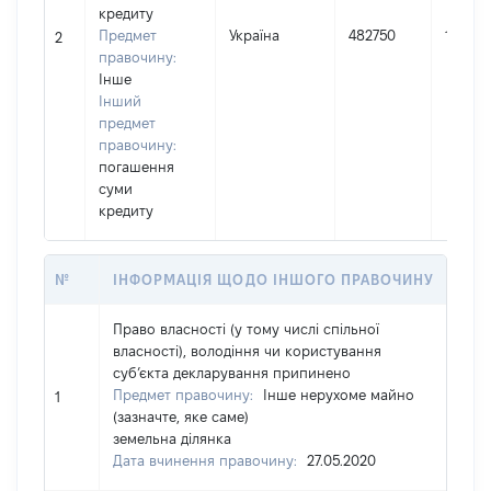
кредиту
Предмет
Україна
482750
10.12.
2
правочину:
Інше
Інший
предмет
правочину:
погашення
суми
кредиту
№
ІНФОРМАЦІЯ ЩОДО ІНШОГО ПРАВОЧИНУ
Право власності (у тому числі спільної
власності), володіння чи користування
суб’єкта декларування припинено
Предмет правочину:
Інше нерухоме майно
1
(зазначте, яке саме)
земельна ділянка
Дата вчинення правочину:
27.05.2020