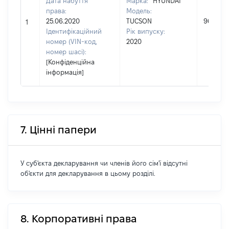
Дата набуття
Марка:
HYUNDAI
права:
Модель:
25.06.2020
TUCSON
969100
1
Ідентифікаційний
Рік випуску:
номер (VIN-код,
2020
номер шасі):
[Конфіденційна
інформація]
7. Цінні папери
У суб'єкта декларування чи членів його сім'ї відсутні
об'єкти для декларування в цьому розділі.
8. Корпоративні права