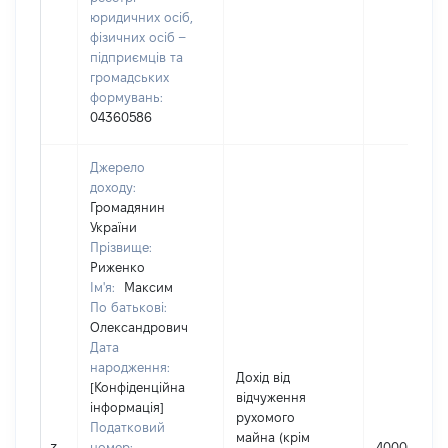
юридичних осіб,
фізичних осіб –
підприємців та
громадських
формувань:
04360586
Джерело
доходу:
Громадянин
України
Прізвище:
Риженко
Ім'я:
Максим
По батькові:
Олександрович
Дата
народження:
Дохід від
[Конфіденційна
відчуження
інформація]
рухомого
Податковий
майна (крім
номер:
400000