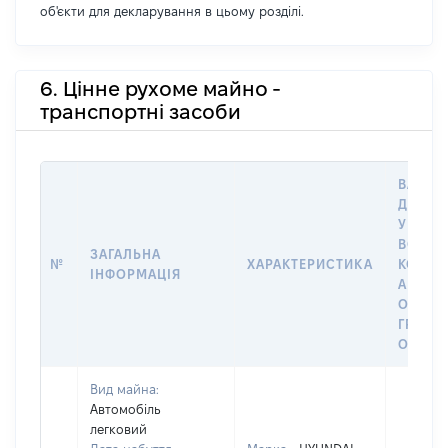
об'єкти для декларування в цьому розділі.
6. Цінне рухоме майно -
транспортні засоби
ВАРТІС
ДАТУ 
У ВЛАС
ВОЛОД
ЗАГАЛЬНА
№
ХАРАКТЕРИСТИКА
КОРИС
ІНФОРМАЦІЯ
АБО З
ОСТА
ГРОШ
ОЦІНК
Вид майна:
Автомобіль
легковий