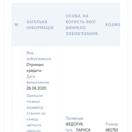
ОСОБА, НА
ЗАГАЛЬНА
КОРИСТЬ ЯКОЇ
№
РОЗМІР
ІНФОРМАЦІЯ
ВИНИКЛО
ЗОБОВ'ЯЗАННЯ
Вид
зобов'язання:
Отримані
кредити
Дата
виникнення:
26.06.2020
Залишок
позики
(кредиту)
станом на
Прізвище:
кінець
ФЕДОРУК
Розмір:
звітного
Ім'я:
ЛАРИСА
482750
періоду: