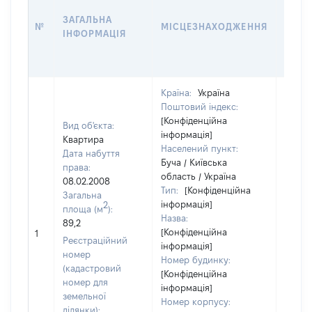
ДАТУ
ЗАГАЛЬНА
ПРАВ
№
МІСЦЕЗНАХОДЖЕННЯ
ІНФОРМАЦІЯ
ОСТ
ГРО
ОЦІ
Країна:
Україна
Поштовий індекс:
[Конфіденційна
Вид об'єкта:
інформація]
Квартира
Населений пункт:
Дата набуття
Буча / Київська
права:
область / Україна
08.02.2008
Тип:
[Конфіденційна
Загальна
інформація]
2
площа (м
):
Назва:
89,2
[Не
[Конфіденційна
1
засто
Реєстраційний
інформація]
номер
Номер будинку:
(кадастровий
[Конфіденційна
номер для
інформація]
земельної
Номер корпусу:
ділянки):