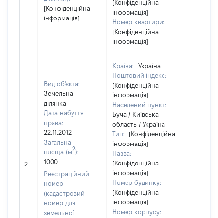
[Конфіденційна
[Конфіденційна
інформація]
інформація]
Номер квартири:
[Конфіденційна
інформація]
Країна:
Україна
Поштовий індекс:
Вид об'єкта:
[Конфіденційна
Земельна
інформація]
ділянка
Населений пункт:
Дата набуття
Буча / Київська
права:
область / Україна
22.11.2012
Тип:
[Конфіденційна
Загальна
інформація]
2
площа (м
):
Назва:
[Не
1000
[Конфіденційна
2
засто
інформація]
Реєстраційний
Номер будинку:
номер
[Конфіденційна
(кадастровий
інформація]
номер для
Номер корпусу:
земельної