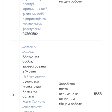
місцем роботи
реєстрі
юридичних осіб,
фізичних осіб –
підприємців та
громадських
формувань:
04360592
Джерело
доходу:
Юридична
особа,
зареєстрована
в Україні
Найменування:
Бучанська
Заробітна
міська рада
плата
Київської
отримана за
58354
2
області
основним
Код в Єдиному
місцем роботи
державному
реєстрі