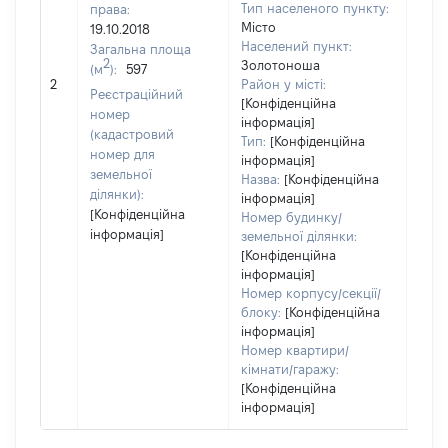
Тип населеного пункту:
права:
1500
Місто
19.10.2018
Тип
Населений пункт:
Загальна площа
варт
2
Золотоноша
(м
):
597
обʼє
2
Район у місті:
варт
Реєстраційний
[Конфіденційна
дату
номер
інформація]
набу
(кадастровий
Тип:
[Конфіденційна
пра
номер для
інформація]
земельної
Назва:
[Конфіденційна
ділянки):
інформація]
[Конфіденційна
Номер будинку/
інформація]
земельної ділянки:
[Конфіденційна
інформація]
Номер корпусу/секції/
блоку:
[Конфіденційна
інформація]
Номер квартири/
кімнати/гаражу:
[Конфіденційна
інформація]