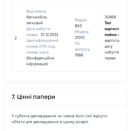
Вид майна:
Автомобіль
30468
Марка:
легковий
Тип
ВАЗ
Дата набуття
вартості
Модель:
права:
31.12.2022
майна:
це
21013
2
Ідентифікаційний
вартість на
Рік
номер (VIN-код,
дату
випуску:
номер шасі):
набуття
1986
[Конфіденційна
права
інформація]
7. Цінні папери
У суб'єкта декларування чи членів його сім'ї відсутні
об'єкти для декларування в цьому розділі.