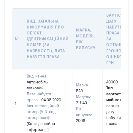
ВАРТІСТЬ Н
ВИД, ЗАГАЛЬНА
ДАТУ
ІНФОРМАЦІЯ ПРО
НАБУТТЯ
МАРКА,
ОБʼЄКТ,
ПРАВА АБО
МОДЕЛЬ,
№
ІДЕНТИФІКАЦІЙНИЙ
ЗА
РІК
НОМЕР (ЗА
ОСТАННЬО
ВИПУСКУ
НАЯВНОСТІ), ДАТА
ГРОШОВОЮ
НАБУТТЯ ПРАВА
ОЦІНКОЮ,
ГРН
Вид майна:
Автомобіль
40000
Марка:
легковий
Тип
ВАЗ
Дата набуття
вартості
Модель:
права:
04.08.2020
майна:
це
211140
1
Ідентифікаційний
вартість на
Рік
номер (VIN-код,
дату
випуску:
номер шасі):
набуття
2006
[Конфіденційна
права
інформація]