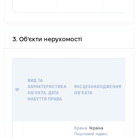
3. Об'єкти нерухомості
ВАР
ДАТ
НАБ
ВИД ТА
ПРА
ХАРАКТЕРИСТИКА
МІСЦЕЗНАХОДЖЕННЯ
№
ЗА
ОБʼЄКТА, ДАТА
ОБʼЄКТА
ОС
НАБУТТЯ ПРАВА
ГР
ОЦІ
ГРН
Країна:
Україна
Поштовий індекс: