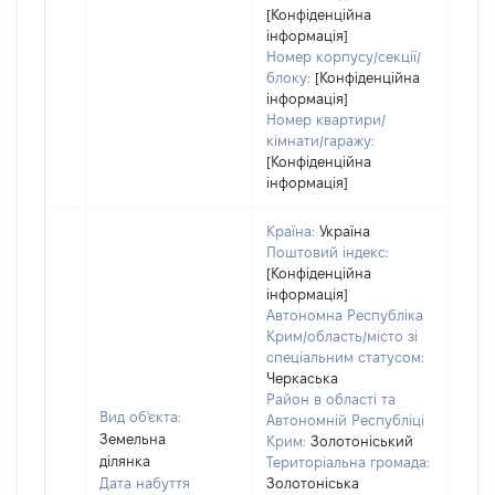
[Конфіденційна
інформація]
Номер корпусу/секції/
блоку:
[Конфіденційна
інформація]
Номер квартири/
кімнати/гаражу:
[Конфіденційна
інформація]
Країна:
Україна
Поштовий індекс:
[Конфіденційна
інформація]
Автономна Республіка
Крим/область/місто зі
спеціальним статусом:
Черкаська
Район в області та
Вид об'єкта:
Автономній Республіці
Земельна
Крим:
Золотоніський
ділянка
Територіальна громада:
Дата набуття
Золотоніська