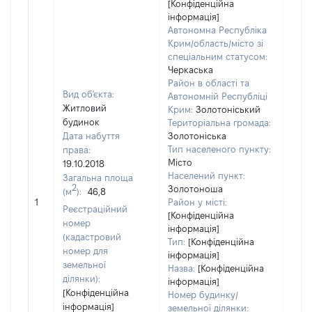
[Конфіденційна
інформація]
Автономна Республіка
Крим/область/місто зі
спеціальним статусом:
Черкаська
Район в області та
Вид об'єкта:
Автономній Республіці
Житловий
Крим:
Золотоніський
будинок
Територіальна громада:
Дата набуття
Золотоніська
Тип населеного пункту:
права:
2716
Місто
19.10.2018
Тип
Населений пункт:
Загальна площа
варт
2
Золотоноша
(м
):
46,8
обʼє
1
Район у місті:
варт
Реєстраційний
[Конфіденційна
дату
номер
інформація]
набу
(кадастровий
Тип:
[Конфіденційна
пра
номер для
інформація]
земельної
Назва:
[Конфіденційна
ділянки):
інформація]
[Конфіденційна
Номер будинку/
інформація]
земельної ділянки: