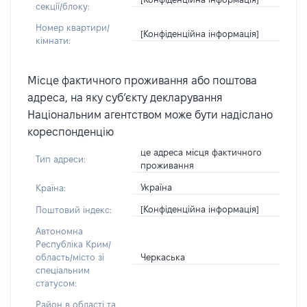
секції/блоку:
Номер квартири/
[Конфіденційна інформація]
кімнати:
Місце фактичного проживання або поштова
адреса, на яку суб’єкту декларування
Національним агентством може бути надіслано
кореспонденцію
це адреса місця фактичного
Тип адреси:
проживання
Україна
Країна:
[Конфіденційна інформація]
Поштовий індекс:
Автономна
Республіка Крим/
Черкаська
область/місто зі
спеціальним
статусом:
Район в області та