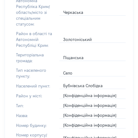
Автономна
Республіка Крим/
Черкаська
область/місто зі
спеціальним
статусом:
Район в області та
Золотоніський
Автономній
Республіці Крим:
Територіальна
Піщанська
громада:
Тип населеного
Село
пункту:
Бубнівська Слобідка
Населений пункт:
[Конфіденційна інформація]
Район у місті:
[Конфіденційна інформація]
Тип:
[Конфіденційна інформація]
Назва:
[Конфіденційна інформація]
Номер будинку:
Номер корпусу/
[Конфіденційна інформація]