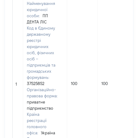
Найменування
юридичної
особи:
ПП
ДЕНТА ЛІС
Код в Єдиному
державному
реєстрі
юридичних
осіб, фізичних
осіб –
підприємців та
громадських
формувань:
Н
37525852
100
100
1
п
Організаційно-
правова форма:
приватне
підприємство
Країна
реєстрації
головного
офіса:
Україна