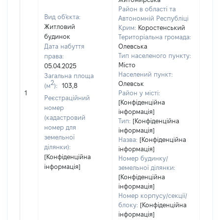
Район в області та
Вид об'єкта:
Автономній Республіці
Житловий
Крим:
Коростенський
будинок
Територіальна громада:
Дата набуття
Олевська
Тип населеного пункту:
права:
Місто
05.04.2025
Населений пункт:
Загальна площа
2
Олевськ
(м
):
103,8
[Не
1
Район у місті:
заст
Реєстраційний
[Конфіденційна
номер
інформація]
(кадастровий
Тип:
[Конфіденційна
номер для
інформація]
земельної
Назва:
[Конфіденційна
ділянки):
інформація]
[Конфіденційна
Номер будинку/
інформація]
земельної ділянки:
[Конфіденційна
інформація]
Номер корпусу/секції/
блоку:
[Конфіденційна
інформація]