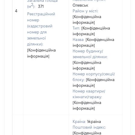
Загальна площа
Тип 
2
Олевськ
(м
):
371
обʼє
4
Район у місті:
Реєстраційний
варт
[Конфіденційна
номер
інформація]
набу
(кадастровий
Тип:
[Конфіденційна
номер для
інформація]
земельної
Назва:
[Конфіденційна
ділянки):
інформація]
[Конфіденційна
Номер будинку/
інформація]
земельної ділянки:
[Конфіденційна
інформація]
Номер корпусу/секції/
блоку:
[Конфіденційна
інформація]
Номер квартири/
кімнати/гаражу:
[Конфіденційна
інформація]
Країна:
Україна
Поштовий індекс:
[Конфіденційна