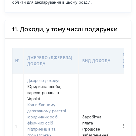
об'єкти для декларування в цьому розділі.
11. Доходи, у тому числі подарунки
РОЗМ
ДЖЕРЕЛО (ДЖЕРЕЛА)
№
ВИД ДОХОДУ
(ВАРТ
ДОХОДУ
ГРН
Джерело доходу:
Юридична особа,
зареєстрована в
Україні
Код в Єдиному
державному реєстрі
юридичних осіб,
Заробітна
фізичних осіб –
плата
829377
1
підприємців та
(грошове
громадських
забезпечення)