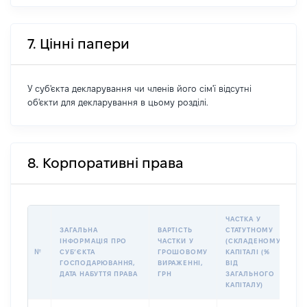
7. Цінні папери
У суб'єкта декларування чи членів його сім'ї відсутні
об'єкти для декларування в цьому розділі.
8. Корпоративні права
ЧАСТКА У
ЗАГАЛЬНА
ВАРТІСТЬ
СТАТУТНОМУ
І
ІНФОРМАЦІЯ ПРО
ЧАСТКИ У
(СКЛАДЕНОМУ)
П
№
СУБʼЄКТА
ГРОШОВОМУ
КАПІТАЛІ (%
К
ГОСПОДАРЮВАННЯ,
ВИРАЖЕННІ,
ВІД
П
ДАТА НАБУТТЯ ПРАВА
ГРН
ЗАГАЛЬНОГО
У
КАПІТАЛУ)