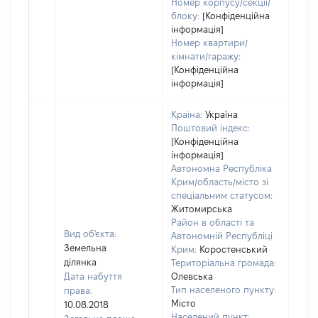
Номер корпусу/секції/
блоку:
[Конфіденційна
інформація]
Номер квартири/
кімнати/гаражу:
[Конфіденційна
інформація]
Країна:
Україна
Поштовий індекс:
[Конфіденційна
інформація]
Автономна Республіка
Крим/область/місто зі
спеціальним статусом:
Житомирська
Район в області та
Вид об'єкта:
Автономній Республіці
Земельна
Крим:
Коростенський
ділянка
Територіальна громада:
Дата набуття
Олевська
Тип населеного пункту:
права:
Місто
10.08.2018
336
Населений пункт: