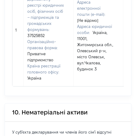
Адреса
реєстрі юридичних
електронної
осіб, фізичних осіб
пошти (e-mail):
дру
– підприємців та
[Не відомо]
Пріз
громадських
Адреса юридичної
Лис
формувань:
1
особи:
Україна,
Ім'я:
37525852
11001,
По б
Організаційно-
Житомирська обл.,
наяв
правова форма:
Олевський р-н,
Приватне
місто Олевськ,
підприємство
вул.Чкалова,
Країна реєстрації
будинок 3
головного офісу:
Україна
10. Нематеріальні активи
У суб'єкта декларування чи членів його сім'ї відсутні