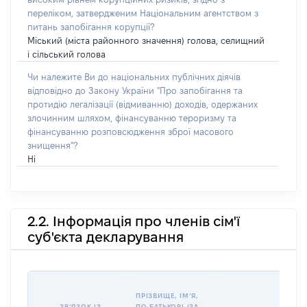
переліком, затвердженим Національним агентством з
питань запобігання корупції?
Міський (міста районного значення) голова, селищний
і сільський голова
Чи належите Ви до національних публічних діячів
відповідно до Закону України "Про запобігання та
протидію легалізації (відмиванню) доходів, одержаних
злочинним шляхом, фінансуванню тероризму та
фінансуванню розповсюдження зброї масового
знищення"?
Ні
2.2. Інформація про членів сім'ї
суб'єкта декларування
П
ПРІЗВИЩЕ, ІМʼЯ,
Б
ЗВʼЯЗОК ІЗ
ПО БАТЬКОВІ (ЗА