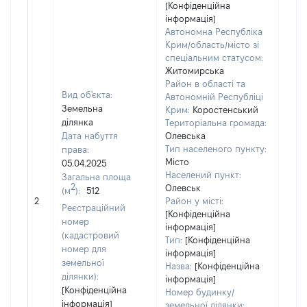
[Конфіденційна
інформація]
Автономна Республіка
Крим/область/місто зі
спеціальним статусом:
Житомирська
Район в області та
Вид об'єкта:
Автономній Республіці
Земельна
Крим:
Коростенський
ділянка
Територіальна громада:
Дата набуття
Олевська
Тип населеного пункту:
права:
Місто
05.04.2025
Населений пункт:
Загальна площа
2
Олевськ
(м
):
512
[Не
2
Район у місті:
заст
Реєстраційний
[Конфіденційна
номер
інформація]
(кадастровий
Тип:
[Конфіденційна
номер для
інформація]
земельної
Назва:
[Конфіденційна
ділянки):
інформація]
[Конфіденційна
Номер будинку/
інформація]
земельної ділянки: