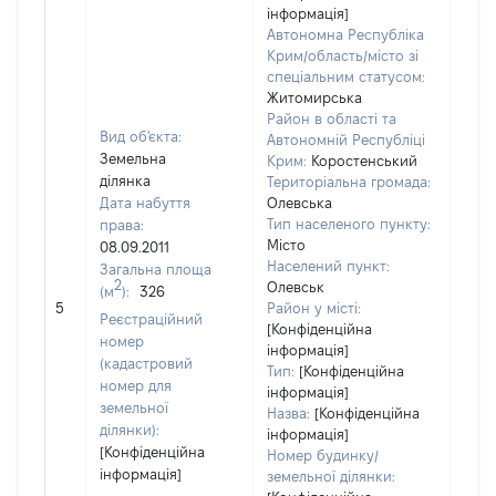
інформація]
Автономна Республіка
Крим/область/місто зі
спеціальним статусом:
Житомирська
Район в області та
Вид об'єкта:
Автономній Республіці
Земельна
Крим:
Коростенський
ділянка
Територіальна громада:
Дата набуття
Олевська
Тип населеного пункту:
права:
Місто
08.09.2011
Населений пункт:
Загальна площа
2
Олевськ
(м
):
326
[Не
5
Район у місті:
заст
Реєстраційний
[Конфіденційна
номер
інформація]
(кадастровий
Тип:
[Конфіденційна
номер для
інформація]
земельної
Назва:
[Конфіденційна
ділянки):
інформація]
[Конфіденційна
Номер будинку/
інформація]
земельної ділянки: