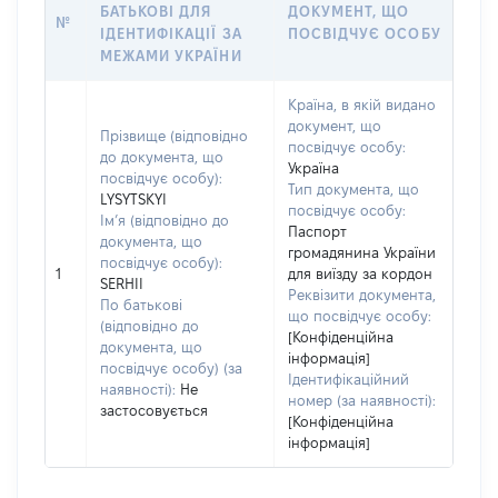
БАТЬКОВІ ДЛЯ
ДОКУМЕНТ, ЩО
№
ІДЕНТИФІКАЦІЇ ЗА
ПОСВІДЧУЄ ОСОБУ
МЕЖАМИ УКРАЇНИ
Країна, в якій видано
документ, що
Прізвище (відповідно
посвідчує особу:
до документа, що
Україна
посвідчує особу):
Тип документа, що
LYSYTSKYI
посвідчує особу:
Ім’я (відповідно до
Паспорт
документа, що
громадянина України
посвідчує особу):
1
для виїзду за кордон
SERHII
Реквізити документа,
По батькові
що посвідчує особу:
(відповідно до
[Конфіденційна
документа, що
інформація]
посвідчує особу) (за
Ідентифікаційний
наявності):
Не
номер (за наявності):
застосовується
[Конфіденційна
інформація]