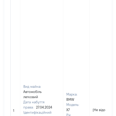
Вид майна:
Автомобіль
Марка:
легковий
BMW
Дата набуття
Модель:
права:
27.04.2024
X7
[Не відомо]
1
Ідентифікаційний
Рік