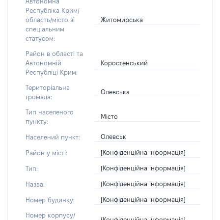
Автономна
Республіка Крим/
Житомирська
область/місто зі
спеціальним
статусом:
Район в області та
Коростенський
Автономній
Республіці Крим:
Територіальна
Олевська
громада:
Тип населеного
Місто
пункту:
Олевськ
Населений пункт:
[Конфіденційна інформація]
Район у місті:
[Конфіденційна інформація]
Тип:
[Конфіденційна інформація]
Назва:
[Конфіденційна інформація]
Номер будинку:
Номер корпусу/
[Конфіденційна інформація]