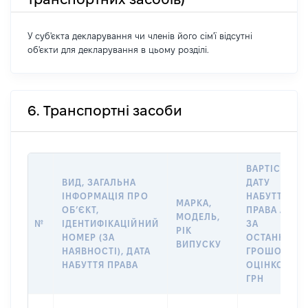
У суб'єкта декларування чи членів його сім'ї відсутні
об'єкти для декларування в цьому розділі.
6. Транспортні засоби
ВАРТІСТЬ Н
ВИД, ЗАГАЛЬНА
ДАТУ
ІНФОРМАЦІЯ ПРО
НАБУТТЯ
МАРКА,
ОБʼЄКТ,
ПРАВА АБО
МОДЕЛЬ,
№
ІДЕНТИФІКАЦІЙНИЙ
ЗА
РІК
НОМЕР (ЗА
ОСТАННЬО
ВИПУСКУ
НАЯВНОСТІ), ДАТА
ГРОШОВОЮ
НАБУТТЯ ПРАВА
ОЦІНКОЮ,
ГРН