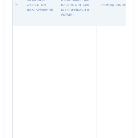
І
№
СУБʼЄКТОМ
НАЯВНОСТІ) ДЛЯ
ГРОМАДЯНСТВО
М
ДЕКЛАРУВАННЯ
ІДЕНТИФІКАЦІЇ В
УКРАЇНІ