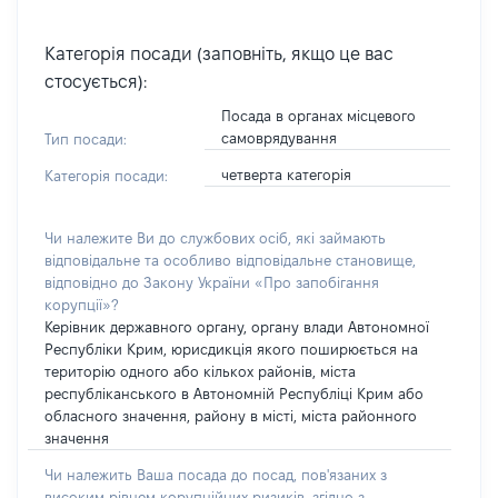
Категорія посади (заповніть, якщо це вас
стосується):
Посада в органах місцевого
самоврядування
Тип посади:
четверта категорія
Категорія посади:
Чи належите Ви до службових осіб, які займають
відповідальне та особливо відповідальне становище,
відповідно до Закону України «Про запобігання
корупції»?
Керівник державного органу, органу влади Автономної
Республіки Крим, юрисдикція якого поширюється на
територію одного або кількох районів, міста
республіканського в Автономній Республіці Крим або
обласного значення, району в місті, міста районного
значення
Чи належить Ваша посада до посад, пов'язаних з
високим рівнем корупційних ризиків, згідно з