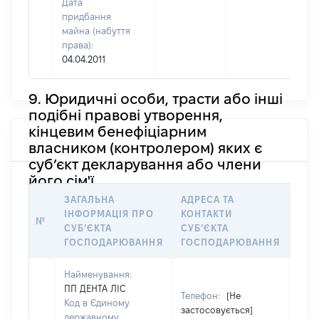
Дата
придбання
майна (набуття
права):
04.04.2011
9. Юридичні особи, трасти або інші
подібні правові утворення,
кінцевим бенефіціарним
власником (контролером) яких є
суб’єкт декларування або члени
його сім'ї
ЗАГАЛЬНА
АДРЕСА ТА
ІНФ
ІНФОРМАЦІЯ ПРО
КОНТАКТИ
№
ОСО
СУБʼЄКТА
СУБʼЄКТА
НАЛ
ГОСПОДАРЮВАННЯ
ГОСПОДАРЮВАННЯ
Найменування:
ПП ДЕНТА ЛІС
Телефон:
[Не
Код в Єдиному
застосовується]
державному