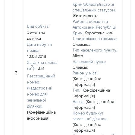
Крим/область/місто зі
спеціальним статусом:
Житомирська
Район в області та
Вид об'єкта:
Автономній Республіці
Земельна
Крим:
Коростенський
ділянка
Територіальна громада:
Дата набуття
Олевська
Тип населеного пункту:
права:
Місто
10.08.2018
300
Населений пункт:
Загальна площа
Тип 
2
Олевськ
(м
):
331
обʼє
3
Район у місті:
Реєстраційний
варт
[Конфіденційна
номер
інформація]
набу
(кадастровий
Тип:
[Конфіденційна
номер для
інформація]
земельної
Назва:
[Конфіденційна
ділянки):
інформація]
[Конфіденційна
Номер будинку/
інформація]
земельної ділянки:
[Конфіденційна
інформація]