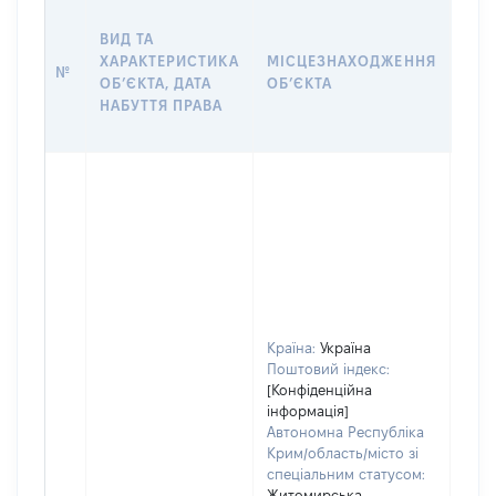
ВАР
ВИД ТА
ДАТ
ХАРАКТЕРИСТИКА
МІСЦЕЗНАХОДЖЕННЯ
ПРА
№
ОБʼЄКТА, ДАТА
ОБʼЄКТА
ОС
НАБУТТЯ ПРАВА
ГР
ОЦІ
Країна:
Україна
Поштовий індекс:
[Конфіденційна
інформація]
Автономна Республіка
Крим/область/місто зі
спеціальним статусом:
Житомирська