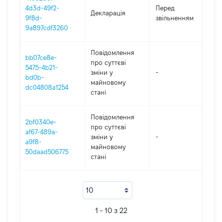
01
4d3d-49f2-
Перед
Декларація
-
9f8d-
звільненням
15
9a897cdf3260
Повідомлення
bb07ce8e-
про суттєві
5475-4b21-
зміни y
-
20
bd0b-
майновому
dc04808a1254
стані
Повідомлення
2bf0340e-
про суттєві
af67-489a-
зміни y
-
20
a9f8-
майновому
50daad506775
стані
1 - 10 з 22