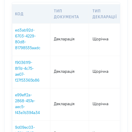
ТИП
ТИП
КОД
П
ДОКУМЕНТА
ДЕКЛАРАЦІЇ
ed3ab92d-
6703-4229-
Декларація
Щорічна
2
80d8-
81798535aadc
f90361f9-
8f7d-4c75-
Декларація
Щорічна
2
ae07-
f27f53365b86
e99eff2a-
2868-457e-
Декларація
Щорічна
2
aec5-
f43e7d394a34
9d09ec03-