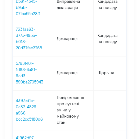
b561-4345-
Виправлена
Кандидата
2
b9ab-
декларація
на посаду
071aa55b28f1
7331aa63-
377c-495b-
Кандидата
Декларація
2
b018-
на посаду
20d37fae2265
5795140f-
1d88-4a81-
Декларація
Щорічна
20
9ad3-
590ba2705943
Повідомлення
4397ed1c-
про суттєві
0a32-4829-
зміни y
-
20
a966-
майновому
bcc2cc5180d6
стані
41962d97-