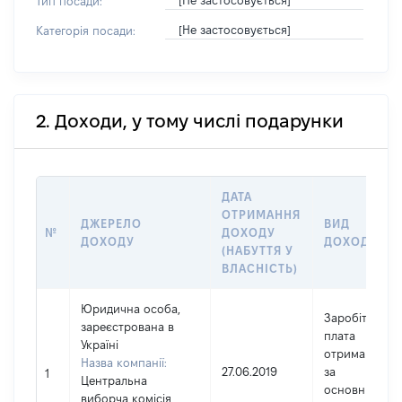
[Не застосовується]
Тип посади:
[Не застосовується]
Категорія посади:
2. Доходи, у тому числі подарунки
ДАТА
ОТРИМАННЯ
ДЖЕРЕЛО
ВИД
№
ДОХОДУ
ДОХОДУ
ДОХОДУ
(НАБУТТЯ У
ВЛАСНІСТЬ)
Юридична особа,
Заробітна
зареєстрована в
плата
Україні
отримана
Назва компанії:
27.06.2019
за
1
Центральна
основним
виборча комісія