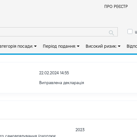
Й
ПРО РЕЄСТР
ш
атегорія посади:
Період подання:
Високий ризик:
Відп
22.02.2024 14:55
Виправлена декларація
2023
ого самоврядування (охоплює