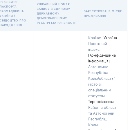
РЕКВІЗИТИ
УНІКАЛЬНИЙ НОМЕР
ПАСПОРТА
ЗАПИСУ В ЄДИНОМУ
ГРОМАДЯНИНА
ЗАРЕЄСТРОВАНЕ МІСЦЕ
ДЕРЖАВНОМУ
УКРАЇНИ /
ПРОЖИВАННЯ
ДЕМОГРАФІЧНОМУ
СВІДОЦТВО ПРО
РЕЄСТРІ (ЗА НАЯВНОСТІ)
НАРОДЖЕННЯ
Країна:
Україна
Поштовий
індекс:
[Конфіденційна
інформація]
Автономна
Республіка
Крим/область/
місто зі
спеціальним
статусом:
Тернопільська
Район в області
та Автономній
Республіці
Крим: