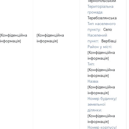
Тернопільський
Територіальна
громада:
Теребовлянська
Тип населеного
пункту:
Село
[Конфіденційна
[Конфіденційна
Населений
інформація]
інформація]
пункт:
Вербівці
Район у місті:
[Конфіденційна
інформація]
Тип:
[Конфіденційна
інформація]
Назва:
[Конфіденційна
інформація]
Номер будинку/
земельної
ділянки:
[Конфіденційна
інформація]
Номер корпусу/