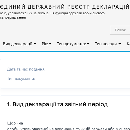
ЄДИНИЙ ДЕРЖАВНИЙ РЕЄСТР ДЕКЛАРАЦІ
осіб, уповноважених на виконання функцій держави або місцевого
самоврядування
Вид декларації:
Рік:
Тип документа:
Тип посади:
К
Дата та час подання:
Тип документа:
1. Вид декларації та звітний період
Щорічна
особи, уповноваженої на виконання функцій держави або місцев