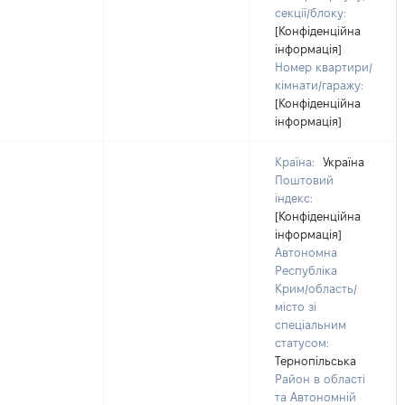
секції/блоку:
[Конфіденційна
інформація]
Номер квартири/
кімнати/гаражу:
[Конфіденційна
інформація]
Країна:
Україна
Поштовий
індекс:
[Конфіденційна
інформація]
Автономна
Республіка
Крим/область/
місто зі
спеціальним
статусом:
Тернопільська
Район в області
та Автономній