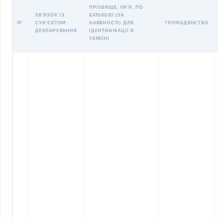
ПРІЗВИЩЕ, ІМʼЯ, ПО
ЗВʼЯЗОК ІЗ
БАТЬКОВІ (ЗА
№
СУБʼЄКТОМ
НАЯВНОСТІ) ДЛЯ
ГРОМАДЯНСТВО
ДЕКЛАРУВАННЯ
ІДЕНТИФІКАЦІЇ В
УКРАЇНІ