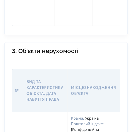
3. Об'єкти нерухомості
ВАР
ВИД ТА
ДАТ
ХАРАКТЕРИСТИКА
МІСЦЕЗНАХОДЖЕННЯ
ПРА
№
ОБʼЄКТА, ДАТА
ОБʼЄКТА
ОС
НАБУТТЯ ПРАВА
ГР
ОЦІ
Країна:
Україна
Поштовий індекс:
[Конфіденційна