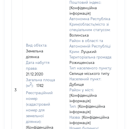
Поштовий індекс:
[Конфіденційна
інформація]
Автономна Республіка
Крим/область/місто зі
спеціальним статусом:
Волинська
Район в області та
Вид об'єкта:
Автономній Республіці
Земельна
Крим:
Луцький
ділянка
Територіальна громада:
Дата набуття
Рожищенська
Тип населеного пункту:
права:
Селище міського типу
21.12.2020
Населений пункт:
Загальна площа
2
Дубище
(м
):
1742
[Не
3
Район у місті:
заст
Реєстраційний
[Конфіденційна
номер
інформація]
(кадастровий
Тип:
[Конфіденційна
номер для
інформація]
земельної
Назва:
[Конфіденційна
ділянки):
інформація]
[Конфіденційна
Номер будинку/