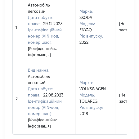
Автомобіль
легковий
Марка:
Дата набуття
SKODA
права:
29.12.2023
Модель:
[Не
1
Ідентифікаційний
ENYAQ
застосову
номер (VIN-код,
Рік випуску:
номер шасі):
2022
[Конфіденційна
інформація]
Вид майна:
Автомобіль
легковий
Марка:
Дата набуття
VOLKSWAGEN
права:
22.08.2023
Модель:
[Не
2
Ідентифікаційний
TOUAREG
застосову
номер (VIN-код,
Рік випуску:
номер шасі):
2018
[Конфіденційна
інформація]