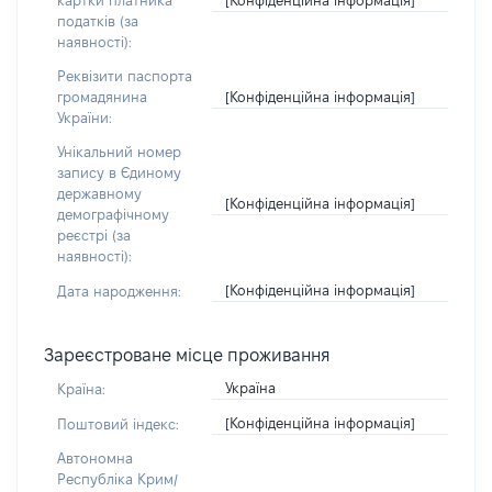
картки платника
податків (за
наявності):
Реквізити паспорта
[Конфіденційна інформація]
громадянина
України:
Унікальний номер
запису в Єдиному
державному
[Конфіденційна інформація]
демографічному
реєстрі (за
наявності):
[Конфіденційна інформація]
Дата народження:
Зареєстроване місце проживання
Україна
Країна:
[Конфіденційна інформація]
Поштовий індекс:
Автономна
Республіка Крим/