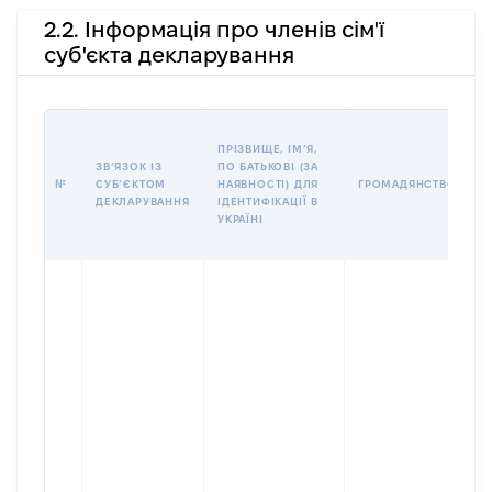
2.2. Інформація про членів сім'ї
суб'єкта декларування
П
ПРІЗВИЩЕ, ІМʼЯ,
Б
ЗВʼЯЗОК ІЗ
ПО БАТЬКОВІ (ЗА
І
№
СУБʼЄКТОМ
НАЯВНОСТІ) ДЛЯ
ГРОМАДЯНСТВО
М
ДЕКЛАРУВАННЯ
ІДЕНТИФІКАЦІЇ В
УКРАЇНІ