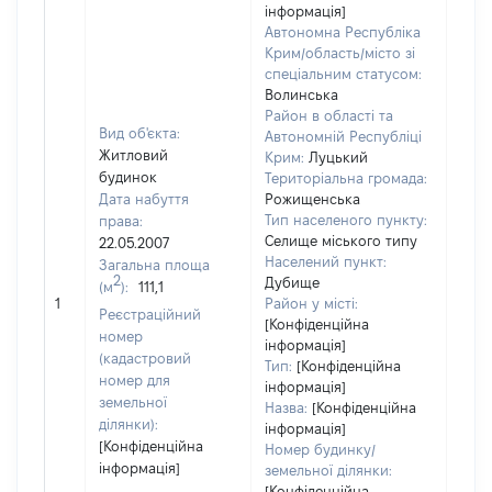
інформація]
Автономна Республіка
Крим/область/місто зі
спеціальним статусом:
Волинська
Район в області та
Вид об'єкта:
Автономній Республіці
Житловий
Крим:
Луцький
будинок
Територіальна громада:
Дата набуття
Рожищенська
Тип населеного пункту:
права:
Селище міського типу
22.05.2007
Населений пункт:
Загальна площа
2
Дубище
(м
):
111,1
[Не
1
Район у місті:
заст
Реєстраційний
[Конфіденційна
номер
інформація]
(кадастровий
Тип:
[Конфіденційна
номер для
інформація]
земельної
Назва:
[Конфіденційна
ділянки):
інформація]
[Конфіденційна
Номер будинку/
інформація]
земельної ділянки:
[Конфіденційна