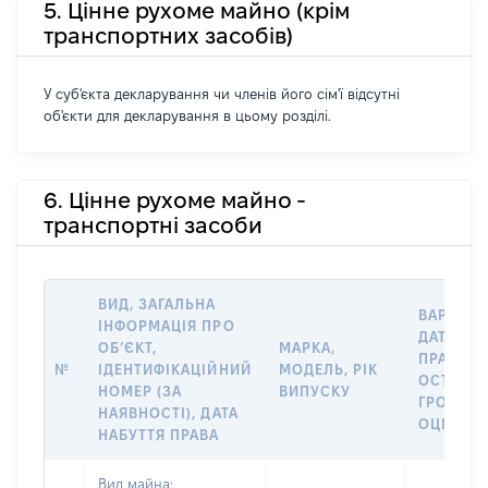
5. Цінне рухоме майно (крім
транспортних засобів)
У суб'єкта декларування чи членів його сім'ї відсутні
об'єкти для декларування в цьому розділі.
6. Цінне рухоме майно -
транспортні засоби
ВИД, ЗАГАЛЬНА
ВАРТІСТ
ІНФОРМАЦІЯ ПРО
ДАТУ НА
ОБʼЄКТ,
МАРКА,
ПРАВА А
№
ІДЕНТИФІКАЦІЙНИЙ
МОДЕЛЬ, РІК
ОСТАНН
НОМЕР (ЗА
ВИПУСКУ
ГРОШО
НАЯВНОСТІ), ДАТА
ОЦІНКОЮ
НАБУТТЯ ПРАВА
Вид майна: