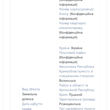
інформація]
Номер корпусу/секції/
блоку:
[Конфіденційна
інформація]
Номер квартири/
кімнати/гаражу:
[Конфіденційна
інформація]
Країна:
Україна
Поштовий індекс:
[Конфіденційна
інформація]
Автономна Республіка
Крим/область/місто зі
спеціальним статусом:
Волинська
Район в області та
Вид об'єкта:
Автономній Республіці
Земельна
Крим:
Луцький
ділянка
Територіальна громада:
Дата набуття
Рожищенська
Тип населеного пункту:
права: