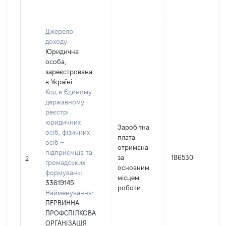
Джерело
доходу:
Юридична
особа,
зареєстрована
в Україні
Код в Єдиному
державному
реєстрі
юридичних
Заробітна
осіб, фізичних
плата
осіб –
отримана
підприємців та
за
186530
2
громадських
основним
формувань:
місцем
33619145
роботи
Найменування:
ПЕРВИННА
ПРОФСПІЛКОВА
ОРГАНІЗАЦІЯ