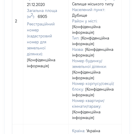
Селище міського типу
21.12.2020
Населений пункт:
Загальна площа
2
Дубище
(м
):
6905
[Не
2
Район у місті:
заст
Реєстраційний
[Конфіденційна
номер
інформація]
(кадастровий
Тип:
[Конфіденційна
номер для
інформація]
земельної
Назва:
[Конфіденційна
ділянки):
інформація]
[Конфіденційна
Номер будинку/
інформація]
земельної ділянки:
[Конфіденційна
інформація]
Номер корпусу/секції/
блоку:
[Конфіденційна
інформація]
Номер квартири/
кімнати/гаражу:
[Конфіденційна
інформація]
Країна:
Україна