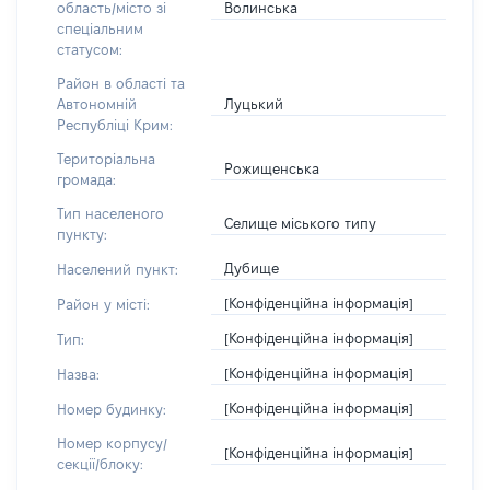
Волинська
область/місто зі
спеціальним
статусом:
Район в області та
Луцький
Автономній
Республіці Крим:
Територіальна
Рожищенська
громада:
Тип населеного
Селище міського типу
пункту:
Дубище
Населений пункт:
[Конфіденційна інформація]
Район у місті:
[Конфіденційна інформація]
Тип:
[Конфіденційна інформація]
Назва:
[Конфіденційна інформація]
Номер будинку:
Номер корпусу/
[Конфіденційна інформація]
секції/блоку: