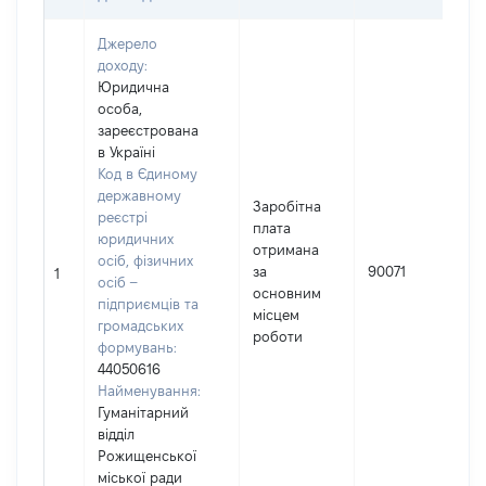
Джерело
доходу:
Юридична
особа,
зареєстрована
в Україні
Код в Єдиному
державному
Заробітна
реєстрі
плата
юридичних
отримана
осіб, фізичних
за
90071
1
осіб –
основним
підприємців та
місцем
громадських
роботи
формувань:
44050616
Найменування:
Гуманітарний
відділ
Рожищенської
міської ради