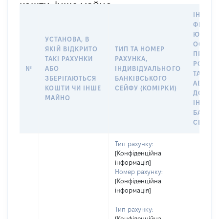
кошти, інше майно
ІНФОР
ФІЗИЧН
ЮРИДИ
УСТАНОВА, В
ОСОБУ,
ЯКІЙ ВІДКРИТО
ТИП ТА НОМЕР
ПРАВО
ТАКІ РАХУНКИ
РАХУНКА,
РОЗПО
№
АБО
ІНДИВІДУАЛЬНОГО
ТАКИМ
ЗБЕРІГАЮТЬСЯ
БАНКІВСЬКОГО
АБО М
КОШТИ ЧИ ІНШЕ
СЕЙФУ (КОМІРКИ)
ДО
МАЙНО
ІНДИВ
БАНКІ
СЕЙФУ 
Тип рахунку:
[Конфіденційна
інформація]
Номер рахунку:
[Конфіденційна
інформація]
Тип рахунку:
[Конфіденційна