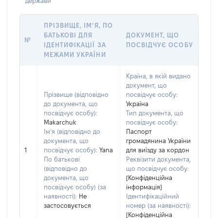
держави
ПРІЗВИЩЕ, ІМ’Я, ПО
БАТЬКОВІ ДЛЯ
ДОКУМЕНТ, ЩО
№
ІДЕНТИФІКАЦІЇ ЗА
ПОСВІДЧУЄ ОСОБУ
МЕЖАМИ УКРАЇНИ
Країна, в якій видано
документ, що
Прізвище (відповідно
посвідчує особу:
до документа, що
Україна
посвідчує особу):
Тип документа, що
Makarchuk
посвідчує особу:
Ім’я (відповідно до
Паспорт
документа, що
громадянина України
1
посвідчує особу):
Yana
для виїзду за кордон
По батькові
Реквізити документа,
(відповідно до
що посвідчує особу:
документа, що
[Конфіденційна
посвідчує особу) (за
інформація]
наявності):
Не
Ідентифікаційний
застосовується
номер (за наявності):
[Конфіденційна