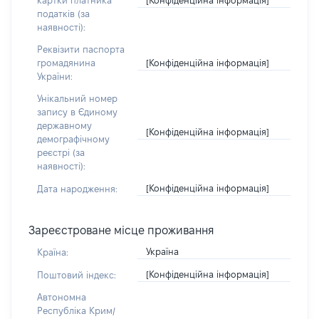
картки платника
податків (за
наявності):
Реквізити паспорта
[Конфіденційна інформація]
громадянина
України:
Унікальний номер
запису в Єдиному
державному
[Конфіденційна інформація]
демографічному
реєстрі (за
наявності):
[Конфіденційна інформація]
Дата народження:
Зареєстроване місце проживання
Україна
Країна:
[Конфіденційна інформація]
Поштовий індекс:
Автономна
Республіка Крим/