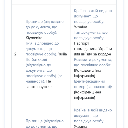
Країна, в якій видано
документ, що
Прізвище (відповідно
посвідчує особу:
до документа, що
Україна
посвідчує особу):
Тип документа, що
Klymenko
посвідчує особу:
Ім’я (відповідно до
Паспорт
документа, що
громадянина України
2
посвідчує особу):
Yuliia
для виїзду за кордон
По батькові
Реквізити документа,
(відповідно до
що посвідчує особу:
документа, що
[Конфіденційна
посвідчує особу) (за
інформація]
наявності):
Не
Ідентифікаційний
застосовується
номер (за наявності):
[Конфіденційна
інформація]
Країна, в якій видано
документ, що
Прізвище (відповідно
посвідчує особу:
до документа, що
Україна