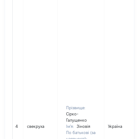
Прізвище:
Сірко-
Галущенко
4
свекруха
Ім'я:
Зіновія
Україна
По батькові (за
наявності):