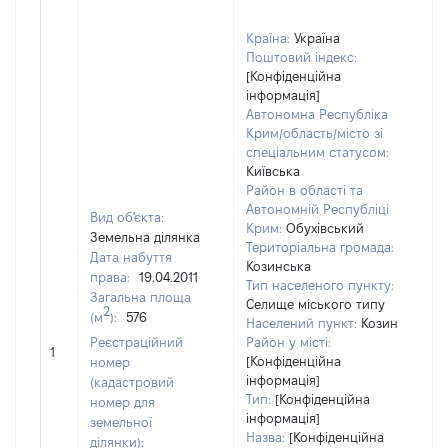
Країна:
Україна
Поштовий індекс:
[Конфіденційна
інформація]
Автономна Республіка
Крим/область/місто зі
спеціальним статусом:
Київська
Район в області та
Автономній Республіці
Вид об'єкта:
Крим:
Обухівський
Земельна ділянка
Територіальна громада:
Дата набуття
Козинська
права:
19.04.2011
Тип населеного пункту:
Загальна площа
Селище міського типу
955
2
(м
):
576
Населений пункт:
Козин
Тип
Реєстраційний
Район у місті:
обʼє
1
[Конфіденційна
номер
вар
інформація]
(кадастровий
наб
Тип:
[Конфіденційна
номер для
інформація]
земельної
Назва:
[Конфіденційна
ділянки):