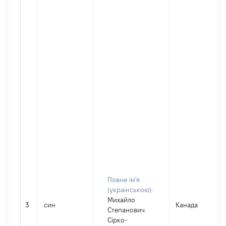
Повне ім'я
(українською):
Михайло
3
син
Канада
Степанович
Сірко-