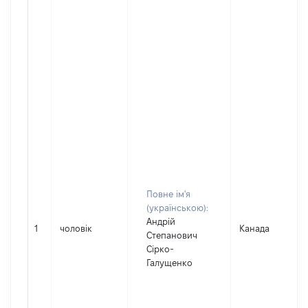
Повне ім'я
(українською):
Андрій
1
чоловік
Канада
Степанович
Сірко-
Галущенко