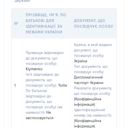
держави
ПРІЗВИЩЕ, ІМ’Я, ПО
БАТЬКОВІ ДЛЯ
ДОКУМЕНТ, ЩО
№
ІДЕНТИФІКАЦІЇ ЗА
ПОСВІДЧУЄ ОСОБУ
МЕЖАМИ УКРАЇНИ
Країна, в якій видано
документ, що
Прізвище (відповідно
посвідчує особу:
до документа, що
Україна
посвідчує особу):
Тип документа, що
Klymenko
посвідчує особу:
Ім’я (відповідно до
Дипломатичний
документа, що
паспорт України
посвідчує особу):
Yuliia
1
Реквізити документа,
По батькові
що посвідчує особу:
(відповідно до
[Конфіденційна
документа, що
інформація]
посвідчує особу) (за
Ідентифікаційний
наявності):
Не
номер (за наявності):
застосовується
[Конфіденційна
інформація]