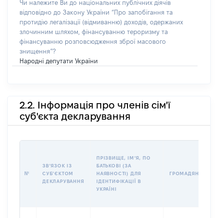
Чи належите Ви до національних публічних діячів
відповідно до Закону України “Про запобігання та
протидію легалізації (відмиванню) доходів, одержаних
злочинним шляхом, фінансуванню тероризму та
фінансуванню розповсюдження зброї масового
знищення”?
Народні депутати України
2.2. Інформація про членів сім'ї
суб'єкта декларування
ПРІЗВИЩЕ, ІМʼЯ, ПО
ЗВʼЯЗОК ІЗ
БАТЬКОВІ (ЗА
№
СУБʼЄКТОМ
НАЯВНОСТІ) ДЛЯ
ГРОМАДЯНСТВО
ДЕКЛАРУВАННЯ
ІДЕНТИФІКАЦІЇ В
УКРАЇНІ