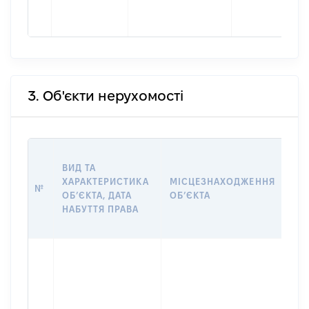
3. Об'єкти нерухомості
ВА
ВИД ТА
ДА
ХАРАКТЕРИСТИКА
МІСЦЕЗНАХОДЖЕННЯ
ПР
№
ОБʼЄКТА, ДАТА
ОБʼЄКТА
ОС
НАБУТТЯ ПРАВА
ГР
ОЦ