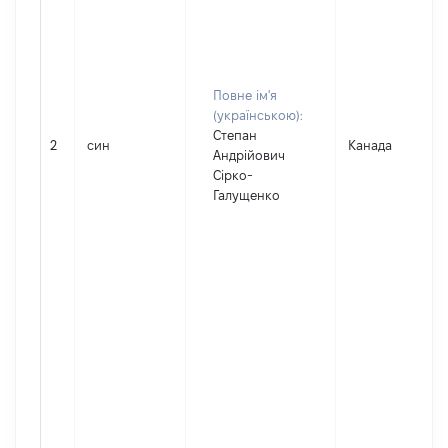
Повне ім'я
(українською):
Степан
2
син
Канада
Андрійович
Сірко-
Галущенко