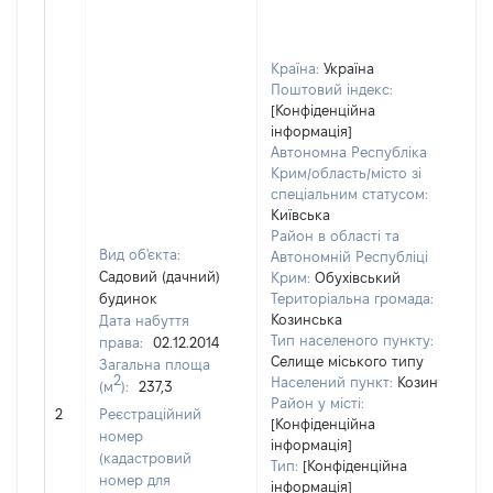
Країна:
Україна
Поштовий індекс:
[Конфіденційна
інформація]
Автономна Республіка
Крим/область/місто зі
спеціальним статусом:
Київська
Район в області та
Вид об'єкта:
Автономній Республіці
Садовий (дачний)
Крим:
Обухівський
будинок
Територіальна громада:
Козинська
Дата набуття
Тип населеного пункту:
права:
02.12.2014
Селище міського типу
Загальна площа
987
2
Населений пункт:
Козин
(м
):
237,3
Тип
Район у місті:
обʼє
2
Реєстраційний
[Конфіденційна
вар
номер
інформація]
наб
(кадастровий
Тип:
[Конфіденційна
номер для
інформація]