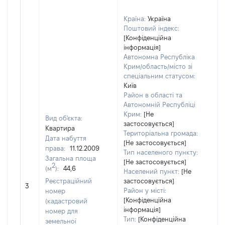
Країна:
Україна
Поштовий індекс:
[Конфіденційна
інформація]
Автономна Республіка
Крим/область/місто зі
спеціальним статусом:
Київ
Район в області та
Автономній Республіці
Крим:
[Не
Вид об'єкта:
застосовується]
Квартира
Територіальна громада:
Дата набуття
[Не застосовується]
права:
11.12.2009
Тип населеного пункту:
Загальна площа
[Не застосовується]
500
2
(м
):
44,6
Населений пункт:
[Не
Тип
Реєстраційний
застосовується]
обʼє
3
Район у місті:
номер
вар
[Конфіденційна
(кадастровий
наб
інформація]
номер для
Тип:
[Конфіденційна
земельної