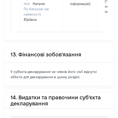
[Член сі
Ім'я:
Наталія
інформацію]
не нада
По батькові (за
інформа
наявності):
Юріївна
13. Фінансові зобов'язання
У суб'єкта декларування чи членів його сім'ї відсутні
об'єкти для декларування в цьому розділі.
14. Видатки та правочини суб'єкта
декларування