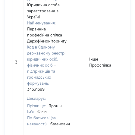
Юридична особа,
зареєстрована в
Україні
Найменування:
Первинна
професійна спілка
Держфінмоніторингу
Код в Єдиному
державному реєстрі
юридичних осіб,
Інше
3
фізичних осіб –
Профспілка
підприємців та
громадських
формувань:
34531569
Декларує:
Прізвище:
Пронін
Ім'я:
Філіп
По батькові (за
наявності):
Євгенович