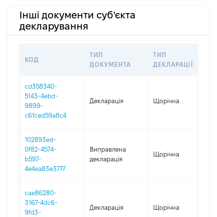
Інші документи суб'єкта
декларування
ТИП
ТИП
КОД
П
ДОКУМЕНТА
ДЕКЛАРАЦІЇ
cd358340-
5143-4ebd-
Декларація
Щорічна
2
9899-
c61ced59a8c4
102893ed-
0f82-4574-
Виправлена
Щорічна
2
b597-
декларація
4e4ea83e3777
cae86280-
3167-4dc6-
Декларація
Щорічна
2
9fd3-