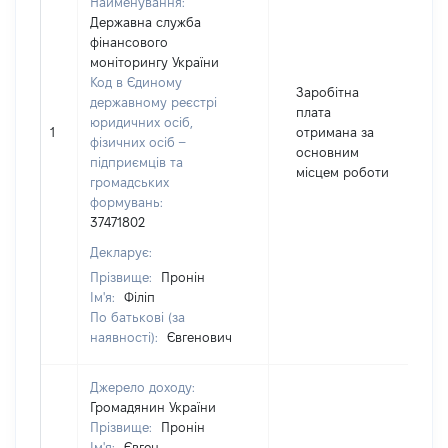
Найменування:
Державна служба
фінансового
моніторингу України
Код в Єдиному
Заробітна
державному реєстрі
плата
юридичних осіб,
1
отримана за
фізичних осіб –
основним
підприємців та
місцем роботи
громадських
формувань:
37471802
Декларує:
Прізвище:
Пронін
Ім'я:
Філіп
По батькові (за
наявності):
Євгенович
Джерело доходу:
Громадянин України
Прізвище:
Пронін
Ім'я:
Євген