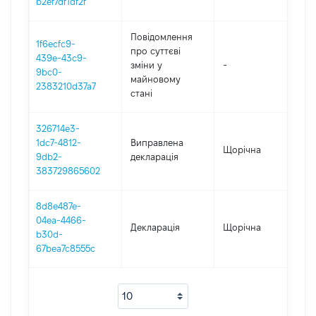
b2ef7df1df2f
Повідомлення
1f6ecfc9-
про суттєві
439e-43c9-
зміни y
-
2
9bc0-
майновому
2383210d37a7
стані
326714e3-
1dc7-4812-
Виправлена
Щорічна
2
9db2-
декларація
383729865602
8d8e487e-
04ea-4466-
Декларація
Щорічна
2
b30d-
67bea7c8555c