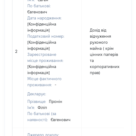
По батькові:
Євгенович
Дата народження:
[Конфіденційна
інформація]
Дохід від
Податковий номер:
відчуження
[Конфіденційна
рухомого
інформація]
майна ( крім
2
Зареєстроване
цінних паперів
місце проживання:
та
[Конфіденційна
корпоративних
інформація]
прав)
Місце фактичного
проживання:
-
Декларує:
Прізвище:
Пронін
Ім'я:
Філіп
По батькові (за
наявності):
Євгенович
Джерело доходу: