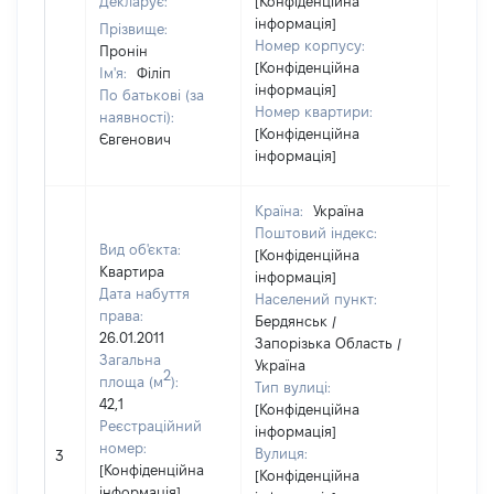
Декларує:
[Конфіденційна
інформація]
Прізвище:
Номер корпусу:
Пронін
[Конфіденційна
Ім'я:
Філіп
інформація]
По батькові (за
Номер квартири:
наявності):
[Конфіденційна
Євгенович
інформація]
Країна:
Україна
Поштовий індекс:
Вид об'єкта:
[Конфіденційна
Квартира
інформація]
Дата набуття
Населений пункт:
права:
Бердянськ /
26.01.2011
Запорізька Область /
Загальна
Україна
2
площа (м
):
Тип вулиці:
42,1
[Конфіденційна
Реєстраційний
інформація]
номер:
Вулиця:
3
[Не ві
[Конфіденційна
[Конфіденційна
інформація]