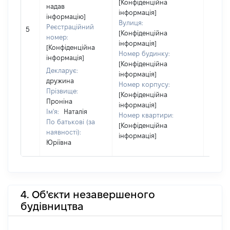
[Конфіденційна
надав
інформація]
інформацію]
[Член 
Вулиця:
Реєстраційний
5
не на
[Конфіденційна
номер:
інфор
інформація]
[Конфіденційна
Номер будинку:
інформація]
[Конфіденційна
Декларує:
інформація]
дружина
Номер корпусу:
Прізвище:
[Конфіденційна
Проніна
інформація]
Ім'я:
Наталія
Номер квартири:
По батькові (за
[Конфіденційна
наявності):
інформація]
Юріївна
4. Об'єкти незавершеного
будівництва