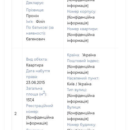
Декларує:
інформація]
Прізвище:
Номер корпусу:
Пронін
[Конфіденційна
Ім'я:
Філіп
інформація]
По батькові (за
Номер квартири:
наявності):
[Конфіденційна
Євгенович
інформація]
Країна:
Україна
Вид об'єкта:
Поштовий індекс:
Квартира
[Конфіденційна
Дата набуття
інформація]
права:
Населений пункт:
23.06.2015
Київ / Україна
Загальна
Тип вулиці:
2
площа (м
):
[Конфіденційна
157,4
інформація]
Реєстраційний
Вулиця:
номер:
[Конфіденційна
2
[Не ві
[Конфіденційна
інформація]
інформація]
Номер будинку: