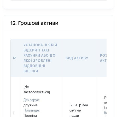
12. Грошові активи
УСТАНОВА, В ЯКІЙ
ВІДКРИТІ ТАКІ
РАХУНКИ АБО ДО
РОЗМІР
№
ВИД АКТИВУ
ЯКОЇ ЗРОБЛЕНІ
АКТИВУ
ВІДПОВІДНІ
ВНЕСКИ
[Не
застосовується]
[Член сі
Декларує:
не нада
дружина
Інше
: [Член
інформа
Прізвище:
сім'ї не
1
Валюта:
Проніна
надав