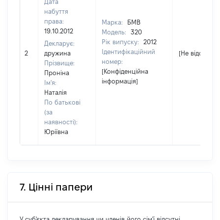
Дата
набуття
права:
Марка:
БМВ
19.10.2012
Модель:
320
Рік випуску:
2012
Декларує:
Ідентифікаційний
2
дружина
[Не відомо]
номер:
Прізвище:
[Конфіденційна
Проніна
інформація]
Ім'я:
Наталія
По батькові
(за
наявності):
Юріївна
7. Цінні папери
У суб'єкта декларування чи членів його сім'ї відсутні