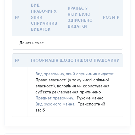
ВИД
КРАЇНА, У
ПРАВОЧИНУ,
ЯКІЙ БУЛО
№
ЯКИЙ
РОЗМІР
ЗДІЙСНЕНО
СПРИЧИНИВ
ВИДАТКИ
ВИДАТОК
Даних немає
№
ІНФОРМАЦІЯ ЩОДО ІНШОГО ПРАВОЧИНУ
Вид правочину, який спричинив видаток:
Право власності (у тому числі спільної
власності), володіння чи користування
1
суб’єкта декларування припинено
Предмет правочину:
Рухоме майно
Вид рухомого майна:
Транспортний
засіб