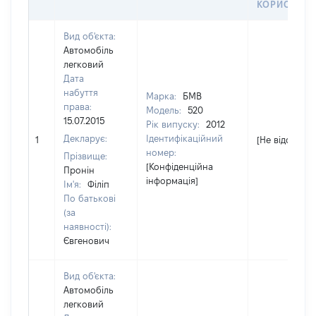
КОРИСТУВ
Вид об'єкта:
Автомобіль
легковий
Дата
набуття
Марка:
БМВ
права:
Модель:
520
15.07.2015
Рік випуску:
2012
Декларує:
Ідентифікаційний
1
[Не відомо]
номер:
Прізвище:
[Конфіденційна
Пронін
інформація]
Ім'я:
Філіп
По батькові
(за
наявності):
Євгенович
Вид об'єкта:
Автомобіль
легковий