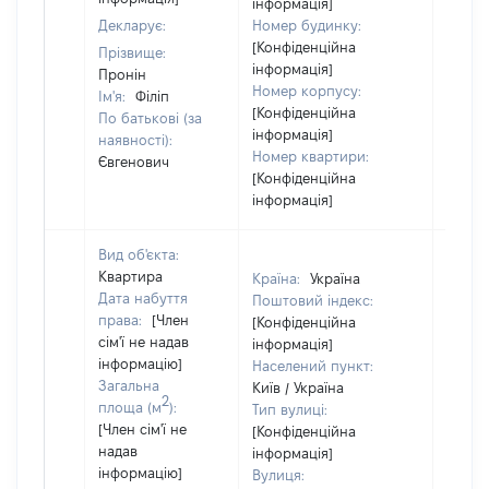
інформація]
Декларує:
Номер будинку:
[Конфіденційна
Прізвище:
інформація]
Пронін
Номер корпусу:
Ім'я:
Філіп
[Конфіденційна
По батькові (за
інформація]
наявності):
Номер квартири:
Євгенович
[Конфіденційна
інформація]
Вид об'єкта:
Квартира
Країна:
Україна
Дата набуття
Поштовий індекс:
права:
[Член
[Конфіденційна
сім'ї не надав
інформація]
інформацію]
Населений пункт:
Загальна
Київ / Україна
2
площа (м
):
Тип вулиці:
[Член сім'ї не
[Конфіденційна
надав
інформація]
інформацію]
Вулиця:
[Член 