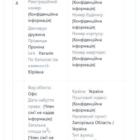
Реєстраційний
[Конфіденційна
4
не на
номер:
інформація]
інфор
[Конфіденційна
Номер будинку:
інформація]
[Конфіденційна
інформація]
Декларує:
Номер корпусу:
дружина
[Конфіденційна
Прізвище:
інформація]
Проніна
Номер квартири:
Ім'я:
Наталія
[Конфіденційна
По батькові (за
інформація]
наявності):
Юріївна
Вид об'єкта:
Країна:
Україна
Офіс
Поштовий індекс:
Дата набуття
[Конфіденційна
права:
[Член
інформація]
сім'ї не надав
Населений пункт:
інформацію]
Запорізька Область /
Загальна
Україна
2
площа (м
):
Тип вулиці:
[Член сім'ї не