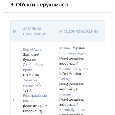
3. Об'єкти нерухомості
ВАРТ
ЗАГАЛЬНА
№
МІСЦЕЗНАХОДЖЕННЯ
НА Д
ІНФОРМАЦІЯ
НАБУ
Країна:
Україна
Вид об'єкта:
Поштовий індекс:
Житловий
[Конфіденційна
будинок
інформація]
Дата набуття
Населений пункт:
права:
Київ / Україна
07.05.2014
Тип вулиці:
Загальна
2
[Конфіденційна
площа (м
):
інформація]
189,7
Вулиця:
Реєстраційний
[Конфіденційна
1
[Не ві
номер:
інформація]
[Конфіденційна
Номер будинку:
інформація]
[Конфіденційна