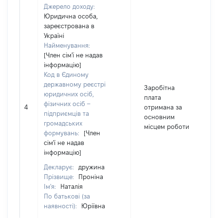
Джерело доходу:
Юридична особа,
зареєстрована в
Україні
Найменування:
[Член сім'ї не надав
інформацію]
Код в Єдиному
державному реєстрі
Заробітна
юридичних осіб,
плата
фізичних осіб –
4
отримана за
підприємців та
основним
громадських
місцем роботи
формувань:
[Член
сім'ї не надав
інформацію]
Декларує:
дружина
Прізвище:
Проніна
Ім'я:
Наталія
По батькові (за
наявності):
Юріївна