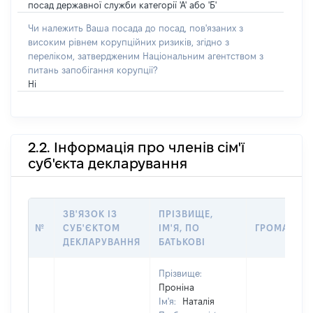
посад державної служби категорії 'А' або 'Б'
Чи належить Ваша посада до посад, пов'язаних з
високим рівнем корупційних ризиків, згідно з
переліком, затвердженим Національним агентством з
питань запобігання корупції?
Ні
2.2. Інформація про членів сім'ї
суб'єкта декларування
ЗВ'ЯЗОК ІЗ
ПРІЗВИЩЕ,
№
СУБ'ЄКТОМ
ІМ'Я, ПО
ГРОМАДЯН
ДЕКЛАРУВАННЯ
БАТЬКОВІ
Прізвище:
Проніна
Ім'я:
Наталія