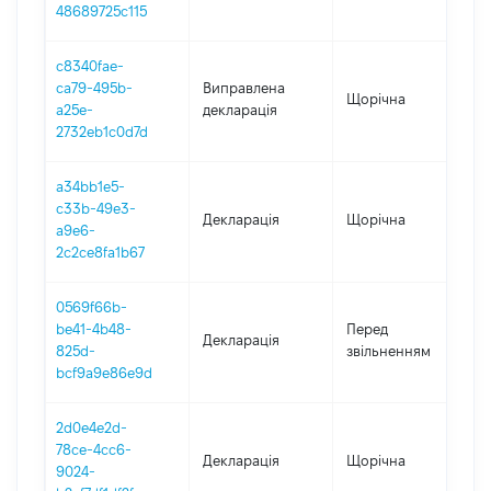
48689725c115
c8340fae-
ca79-495b-
Виправлена
Щорічна
2
a25e-
декларація
2732eb1c0d7d
a34bb1e5-
c33b-49e3-
Декларація
Щорічна
2
a9e6-
2c2ce8fa1b67
0569f66b-
0
be41-4b48-
Перед
Декларація
-
825d-
звільненням
0
bcf9a9e86e9d
2d0e4e2d-
78ce-4cc6-
Декларація
Щорічна
2
9024-