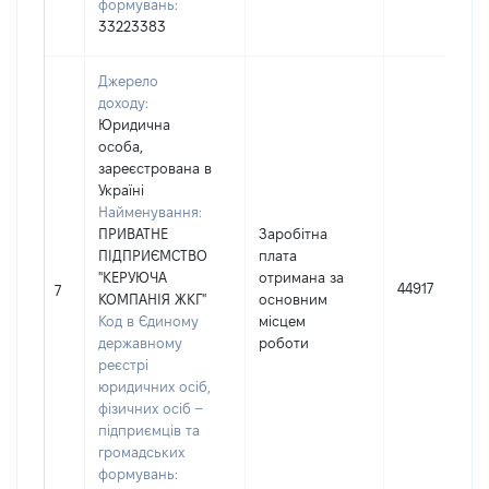
формувань:
33223383
Джерело
доходу:
Юридична
особа,
зареєстрована в
Україні
Найменування:
ПРИВАТНЕ
Заробітна
ПІДПРИЄМСТВО
плата
"КЕРУЮЧА
отримана за
44917
7
КОМПАНІЯ ЖКГ"
основним
Код в Єдиному
місцем
державному
роботи
реєстрі
юридичних осіб,
фізичних осіб –
підприємців та
громадських
формувань: