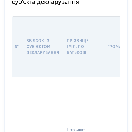
суб'єкта декларування
ЗВ'ЯЗОК ІЗ
ПРІЗВИЩЕ,
№
СУБ'ЄКТОМ
ІМ'Я, ПО
ГРОМАДЯН
ДЕКЛАРУВАННЯ
БАТЬКОВІ
Прізвище: