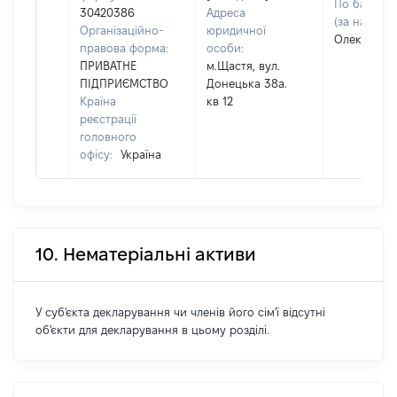
По батьков
30420386
Адреса
(за наявнос
Організаційно-
юридичної
Олександр
правова форма:
особи:
ПРИВАТНЕ
м.Щастя, вул.
ПІДПРИЄМСТВО
Донецька 38а.
Країна
кв 12
реєстрації
головного
офісу:
Україна
10. Нематеріальні активи
У суб'єкта декларування чи членів його сім'ї відсутні
об'єкти для декларування в цьому розділі.