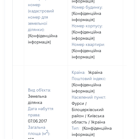
інформація]
номер
Номер будинку:
(кадастровий
[Конфіденційна
номер для
інформація]
земельної
Номер корпусу:
ділянки):
[Конфіденційна
[Конфіденційна
інформація]
інформація]
Номер квартири:
[Конфіденційна
інформація]
Країна:
Україна
Поштовий індекс:
[Конфіденційна
Вид об'єкта:
інформація]
Земельна
Населений пункт:
ділянка
Фурси /
Дата набуття
Білоцерківський
права:
район / Київська
07.06.2017
область / Україна
Загальна
Тип:
[Конфіденційна
2
площа (м
):
інформація]
[Не