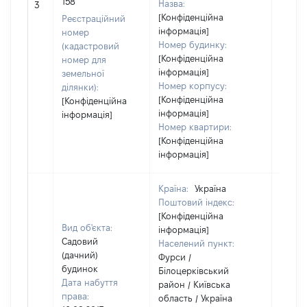
158
Назва:
3
засто
[Конфіденційна
Реєстраційний
інформація]
номер
Номер будинку:
(кадастровий
[Конфіденційна
номер для
інформація]
земельної
Номер корпусу:
ділянки):
[Конфіденційна
[Конфіденційна
інформація]
інформація]
Номер квартири:
[Конфіденційна
інформація]
Країна:
Україна
Поштовий індекс:
[Конфіденційна
Вид об'єкта:
інформація]
Садовий
Населений пункт:
(дачний)
Фурси /
будинок
Білоцерківський
Дата набуття
район / Київська
права:
область / Україна