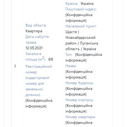
Країна:
Україна
Поштовий індекс:
[Конфіденційна
інформація]
Вид об'єкта:
Населений пункт:
Квартира
Щастя /
Дата набуття
Новоайдарський
права:
район / Луганська
12.05.2021
область / Україна
Загальна
Тип:
[Конфіденційна
2
площа (м
):
69
інформація]
Назва:
89700
7
Реєстраційний
[Конфіденційна
номер
інформація]
(кадастровий
Номер будинку:
номер для
[Конфіденційна
земельної
інформація]
ділянки):
Номер корпусу:
[Конфіденційна
[Конфіденційна
інформація]
інформація]
Номер квартири:
[Конфіденційна