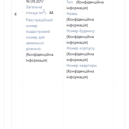
16.09.2017
Тип:
[Конфіденційна
Загальна
інформація]
[Не
2
площа (м
):
44
Назва:
4
засто
[Конфіденційна
Реєстраційний
інформація]
номер
Номер будинку:
(кадастровий
[Конфіденційна
номер для
інформація]
земельної
Номер корпусу:
ділянки):
[Конфіденційна
[Конфіденційна
інформація]
інформація]
Номер квартири:
[Конфіденційна
інформація]