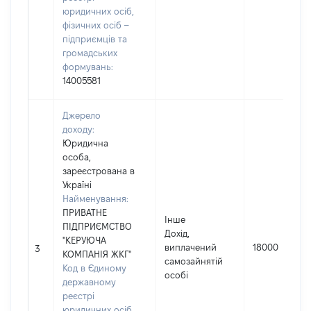
юридичних осіб,
фізичних осіб –
підприємців та
громадських
формувань:
14005581
Джерело
доходу:
Юридична
особа,
зареєстрована в
Україні
Найменування:
ПРИВАТНЕ
Інше
ПІДПРИЄМСТВО
Дохід,
"КЕРУЮЧА
виплачений
18000
3
КОМПАНІЯ ЖКГ"
самозайнятій
Код в Єдиному
особі
державному
реєстрі
юридичних осіб,