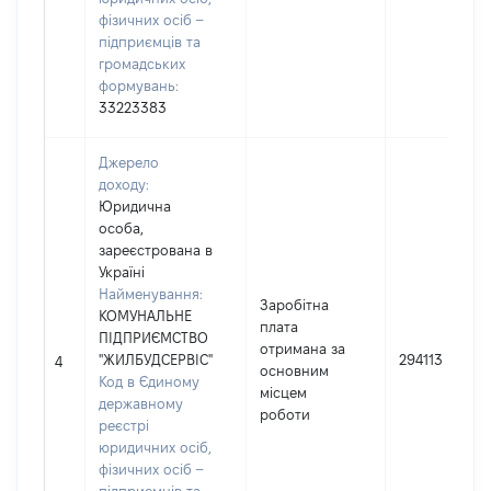
фізичних осіб –
підприємців та
громадських
формувань:
33223383
Джерело
доходу:
Юридична
особа,
зареєстрована в
Україні
Найменування:
Заробітна
КОМУНАЛЬНЕ
плата
ПІДПРИЄМСТВО
отримана за
"ЖИЛБУДСЕРВІС"
294113
4
основним
Код в Єдиному
місцем
державному
роботи
реєстрі
юридичних осіб,
фізичних осіб –