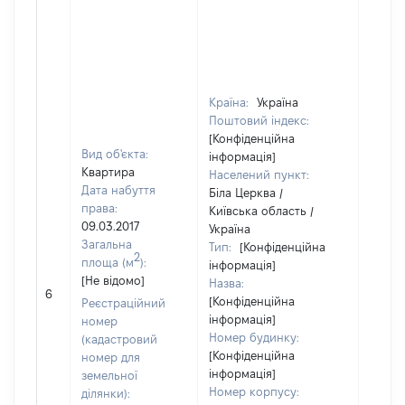
Країна:
Україна
Поштовий індекс:
[Конфіденційна
Вид об'єкта:
інформація]
Квартира
Населений пункт:
Дата набуття
Біла Церква /
права:
Київська область /
09.03.2017
Україна
Загальна
Тип:
[Конфіденційна
2
площа (м
):
інформація]
[Не відомо]
Назва:
[Не ві
6
[Конфіденційна
Реєстраційний
інформація]
номер
Номер будинку:
(кадастровий
[Конфіденційна
номер для
інформація]
земельної
Номер корпусу:
ділянки):