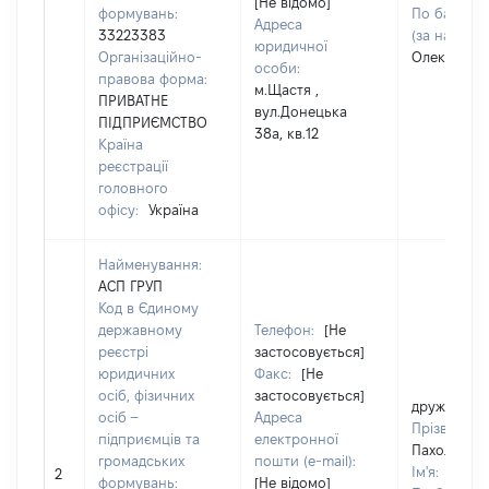
[Не відомо]
формувань:
По батьков
Адреса
33223383
(за наявнос
юридичної
Організаційно-
Олександр
особи:
правова форма:
м.Щастя ,
ПРИВАТНЕ
вул.Донецька
ПІДПРИЄМСТВО
38а, кв.12
Країна
реєстрації
головного
офісу:
Україна
Найменування:
АСП ГРУП
Код в Єдиному
державному
Телефон:
[Не
реєстрі
застосовується]
юридичних
Факс:
[Не
осіб, фізичних
застосовується]
дружина
осіб –
Адреса
Прізвище:
підприємців та
електронної
Пахольчук
громадських
пошти (e-mail):
Ім'я:
Юлія
2
формувань:
[Не відомо]