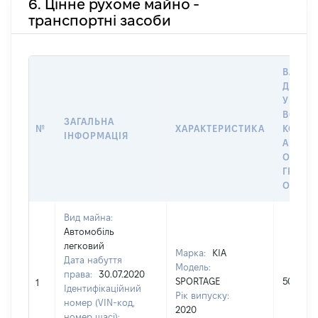
6. Цінне рухоме майно -
транспортні засоби
ВАРТІС
ДАТУ 
У ВЛАС
ВОЛОД
ЗАГАЛЬНА
№
ХАРАКТЕРИСТИКА
КОРИС
ІНФОРМАЦІЯ
АБО З
ОСТА
ГРОШ
ОЦІНК
Вид майна:
Автомобіль
легковий
Марка:
KIA
Дата набуття
Модель:
права:
30.07.2020
SPORTAGE
503806
1
Ідентифікаційний
Рік випуску:
номер (VIN-код,
2020
номер шасі):