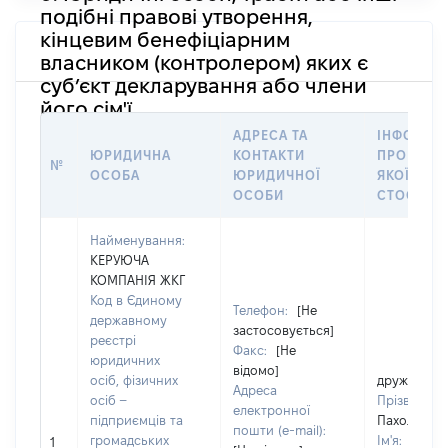
подібні правові утворення,
кінцевим бенефіціарним
власником (контролером) яких є
суб’єкт декларування або члени
його сім'ї
АДРЕСА ТА
ІНФОРМА
ЮРИДИЧНА
КОНТАКТИ
ПРО ОСОБ
№
ОСОБА
ЮРИДИЧНОЇ
ЯКОЇ
ОСОБИ
СТОСУЄТ
Найменування:
КЕРУЮЧА
КОМПАНІЯ ЖКГ
Код в Єдиному
Телефон:
[Не
державному
застосовується]
реєстрі
Факс:
[Не
юридичних
відомо]
осіб, фізичних
дружина
Адреса
осіб –
Прізвище:
електронної
підприємців та
Пахольчук
пошти (e-mail):
громадських
Ім'я:
Юлія
1