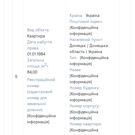
Країна:
Україна
Поштовий індекс:
[Конфіденційна
Вид об'єкта:
інформація]
Квартира
Населений пункт:
Дата набуття
Донецьк / Донецька
права:
область / Україна
01.01.1984
Тип:
[Конфіденційна
Загальна
інформація]
2
площа (м
):
Назва:
84,00
[Не
[Конфіденційна
5
засто
Реєстраційний
інформація]
номер
Номер будинку:
(кадастровий
[Конфіденційна
номер для
інформація]
земельної
Номер корпусу:
ділянки):
[Конфіденційна
[Конфіденційна
інформація]
інформація]
Номер квартири:
[Конфіденційна