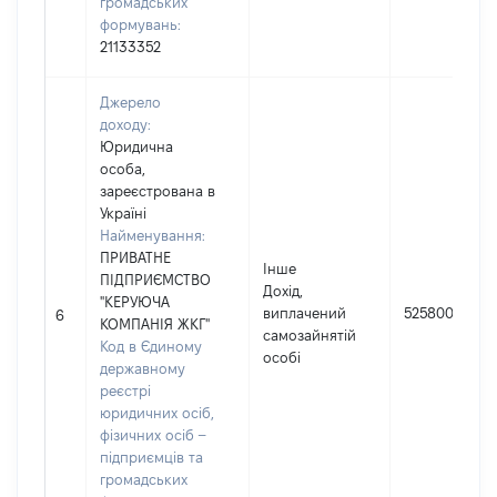
громадських
формувань:
21133352
Джерело
доходу:
Юридична
особа,
зареєстрована в
Україні
Найменування:
ПРИВАТНЕ
Інше
ПІДПРИЄМСТВО
Дохід,
"КЕРУЮЧА
виплачений
525800
6
КОМПАНІЯ ЖКГ"
самозайнятій
Код в Єдиному
особі
державному
реєстрі
юридичних осіб,
фізичних осіб –
підприємців та
громадських