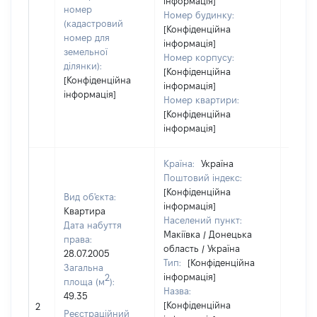
інформація]
номер
Номер будинку:
(кадастровий
[Конфіденційна
номер для
інформація]
земельної
Номер корпусу:
ділянки):
[Конфіденційна
[Конфіденційна
інформація]
інформація]
Номер квартири:
[Конфіденційна
інформація]
Країна:
Україна
Поштовий індекс:
[Конфіденційна
Вид об'єкта:
інформація]
Квартира
Населений пункт:
Дата набуття
Макіївка / Донецька
права:
область / Україна
28.07.2005
Тип:
[Конфіденційна
Загальна
інформація]
2
площа (м
):
Назва:
49.35
[Не
[Конфіденційна
2
засто
Реєстраційний