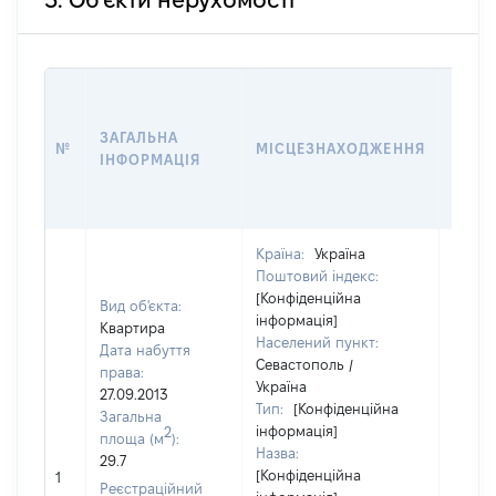
3. Об'єкти нерухомості
ВАРТ
ДАТУ
ЗАГАЛЬНА
ПРАВ
№
МІСЦЕЗНАХОДЖЕННЯ
ІНФОРМАЦІЯ
ОСТ
ГРО
ОЦІ
Країна:
Україна
Поштовий індекс:
[Конфіденційна
Вид об'єкта:
інформація]
Квартира
Населений пункт:
Дата набуття
Севастополь /
права:
Україна
27.09.2013
Тип:
[Конфіденційна
Загальна
інформація]
2
площа (м
):
Назва:
29.7
[Не
[Конфіденційна
1
засто
Реєстраційний