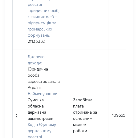
реєстрі
юридичних осіб,
фізичних осіб –
підприємців та
громадських
формувань:
21133352
Джерело
доходу:
Юридична
особа,
зареєстрована в
Україні
Найменування:
Сумська
Заробітна
обласна
плата
державна
отримана за
109555
2
адміністрація
основним
Код в Єдиному
місцем
державному
роботи
реєстрі