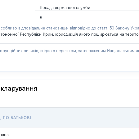
Посада державної служби
Б
особливо відповідальне становище, відповідно до статті 50 Закону Укра
втономної Республіки Крим, юрисдикція якого поширюється на територію
орупційних ризиків, згідно з переліком, затвердженим Національним аг
декларування
, ПО БАТЬКОВІ
вана