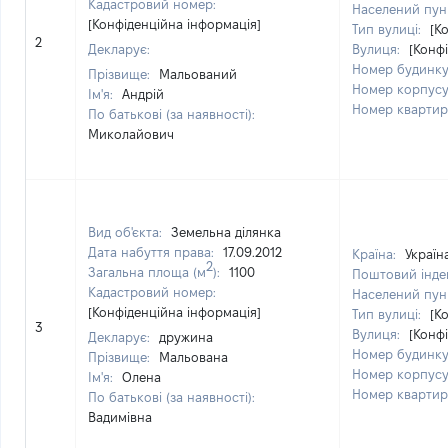
Кадастровий номер:
Населений пун
[Конфіденційна інформація]
Тип вулиці:
[К
2
Декларує:
Вулиця:
[Конф
Номер будинк
Прізвище:
Мальований
Номер корпус
Ім'я:
Андрій
Номер кварти
По батькові (за наявності):
Миколайович
Вид об'єкта:
Земельна ділянка
Дата набуття права:
17.09.2012
Країна:
Україн
2
Загальна площа (м
):
1100
Поштовий інде
Кадастровий номер:
Населений пун
[Конфіденційна інформація]
Тип вулиці:
[К
3
Вулиця:
[Конф
Декларує:
дружина
Номер будинк
Прізвище:
Мальована
Номер корпус
Ім'я:
Олена
Номер кварти
По батькові (за наявності):
Вадимівна