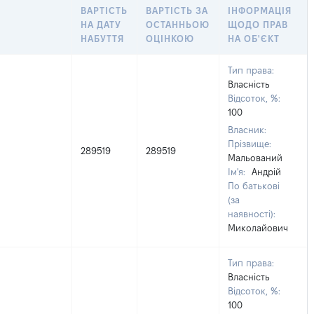
ВАРТІСТЬ
ВАРТІСТЬ ЗА
ІНФОРМАЦІЯ
НА ДАТУ
ОСТАННЬОЮ
ЩОДО ПРАВ
НАБУТТЯ
ОЦІНКОЮ
НА ОБ'ЄКТ
Тип права:
Власність
Відсоток, %:
100
Власник:
Прізвище:
289519
289519
Мальований
Ім'я:
Андрій
По батькові
(за
наявності):
Миколайович
Тип права:
Власність
Відсоток, %:
100