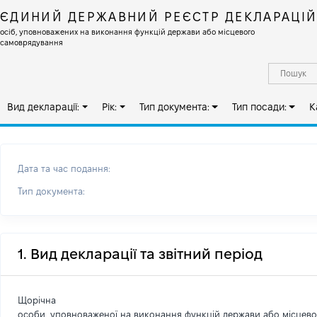
ЄДИНИЙ ДЕРЖАВНИЙ РЕЄСТР ДЕКЛАРАЦІ
осіб, уповноважених на виконання функцій держави або місцевого
самоврядування
Вид декларації:
Рік:
Тип документа:
Тип посади:
К
Дата та час подання:
Тип документа:
1. Вид декларації та звітний період
Щорічна
особи, уповноваженої на виконання функцій держави або місцев