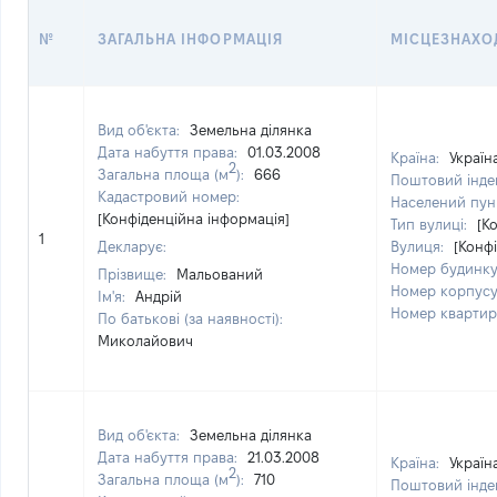
№
ЗАГАЛЬНА ІНФОРМАЦІЯ
МІСЦЕЗНАХО
Вид об'єкта:
Земельна ділянка
Дата набуття права:
01.03.2008
Країна:
Україн
2
Загальна площа (м
):
666
Поштовий інде
Кадастровий номер:
Населений пун
[Конфіденційна інформація]
Тип вулиці:
[К
1
Декларує:
Вулиця:
[Конф
Номер будинк
Прізвище:
Мальований
Номер корпус
Ім'я:
Андрій
Номер кварти
По батькові (за наявності):
Миколайович
Вид об'єкта:
Земельна ділянка
Дата набуття права:
21.03.2008
Країна:
Україн
2
Загальна площа (м
):
710
Поштовий інде