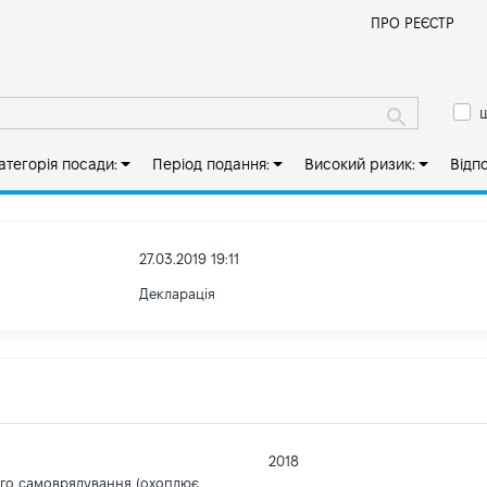
Й
ПРО РЕЄСТР
ш
атегорія посади:
Період подання:
Високий ризик:
Відп
27.03.2019 19:11
Декларація
2018
ого самоврядування (охоплює