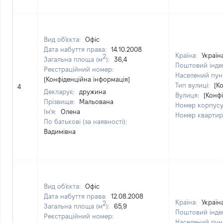
Вид об'єкта:
Офіс
Дата набуття права:
14.10.2008
Країна:
Україн
2
Загальна площа (м
):
36,4
Поштовий інде
Реєстраційний номер:
Населений пун
[Конфіденційна інформація]
Тип вулиці:
[К
4
Декларує:
дружина
Вулиця:
[Конф
Прізвище:
Мальована
Номер корпус
Ім'я:
Олена
Номер кварти
По батькові (за наявності):
Вадимівна
Вид об'єкта:
Офіс
Дата набуття права:
12.08.2008
Країна:
Україн
2
Загальна площа (м
):
65,9
Поштовий інде
Реєстраційний номер:
Населений пун