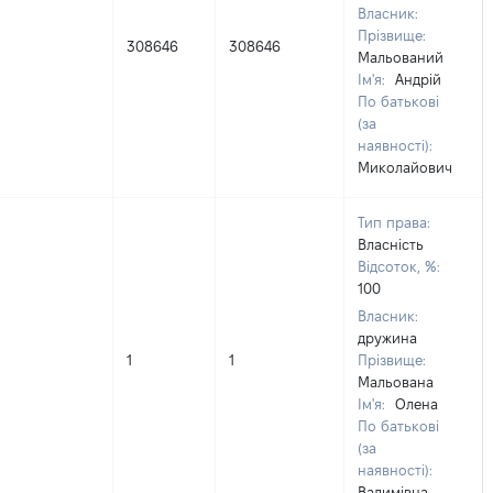
Власник:
Прізвище:
308646
308646
Мальований
Ім'я:
Андрій
По батькові
(за
наявності):
Миколайович
Тип права:
Власність
Відсоток, %:
100
Власник:
дружина
1
1
Прізвище:
Мальована
Ім'я:
Олена
По батькові
(за
наявності):
Вадимівна