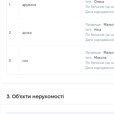
Ім'я:
Олена
1
дружина
По батькові (за н
Дата народження
Прізвище:
Мальо
Ім'я:
Ніна
2
дочка
По батькові (за н
Дата народження
Прізвище:
Мальо
Ім'я:
Микола
3
син
По батькові (за н
Дата народження
3. Об'єкти нерухомості