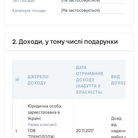
[Не застосовується]
Тип посади:
[Не застосовується]
Категорія посади:
2. Доходи, у тому числі подарунки
ДАТА
ОТРИМАННЯ
ДЖЕРЕЛО
ВИД
№
ДОХОДУ
ДОХОДУ
ДОХОДУ
(НАБУТТЯ У
ВЛАСНІСТЬ)
Юридична особа,
зареєстрована в
Україні
Дохід
Назва компанії:
від
ТОВ
20.11.2017
надання
1
"ТЕКНОЛОДЖІ
майна в