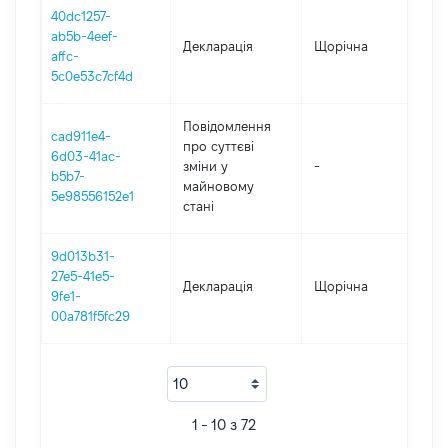
40dc1257-
ab5b-4eef-
Декларація
Щорічна
202
affc-
5c0e53c7cf4d
Повідомлення
cad911e4-
про суттєві
6d03-41ac-
зміни y
-
202
b5b7-
майновому
5e98556152e1
стані
9d013b31-
27e5-41e5-
Декларація
Щорічна
201
9fe1-
00a781f5fc29
1 - 10 з 72