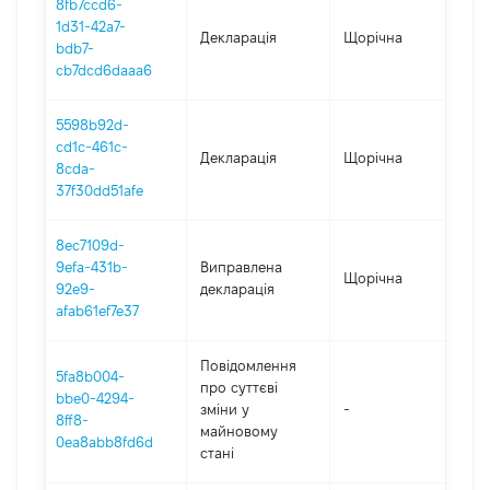
8fb7ccd6-
1d31-42a7-
Декларація
Щорічна
202
bdb7-
cb7dcd6daaa6
5598b92d-
cd1c-461c-
Декларація
Щорічна
202
8cda-
37f30dd51afe
8ec7109d-
9efa-431b-
Виправлена
Щорічна
202
92e9-
декларація
afab61ef7e37
Повідомлення
5fa8b004-
про суттєві
bbe0-4294-
зміни y
-
202
8ff8-
майновому
0ea8abb8fd6d
стані