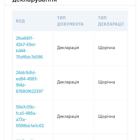
ТИП
ТИП
КОД
ПЕ
ДОКУМЕНТА
ДЕКЛАРАЦІЇ
2fbe66f1-
42b7-47ed-
Декларація
Щорічна
202
b444-
70df8dc7d096
24db1b8d-
ed84-4593-
Декларація
Щорічна
202
9f4d-
87680f622397
59e7c05b-
fca5-488a-
Декларація
Щорічна
202
a73a-
9598bb1e0c62