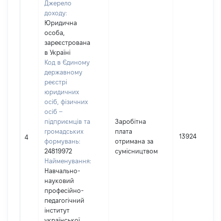
Джерело
доходу:
Юридична
особа,
зареєстрована
в Україні
Код в Єдиному
державному
реєстрі
юридичних
осіб, фізичних
осіб –
підприємців та
Заробітна
громадських
плата
13924
4
формувань:
отримана за
24819972
сумісництвом
Найменування:
Навчально-
науковий
професійно-
педагогічний
інститут
української