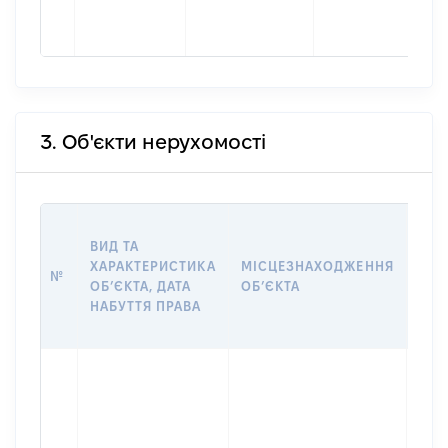
3. Об'єкти нерухомості
ВАР
ВИД ТА
ДАТ
ХАРАКТЕРИСТИКА
МІСЦЕЗНАХОДЖЕННЯ
ПРА
№
ОБʼЄКТА, ДАТА
ОБʼЄКТА
ОС
НАБУТТЯ ПРАВА
ГР
ОЦІ