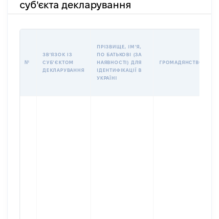
суб'єкта декларування
П
ПРІЗВИЩЕ, ІМʼЯ,
Б
ЗВʼЯЗОК ІЗ
ПО БАТЬКОВІ (ЗА
І
№
СУБʼЄКТОМ
НАЯВНОСТІ) ДЛЯ
ГРОМАДЯНСТВО
М
ДЕКЛАРУВАННЯ
ІДЕНТИФІКАЦІЇ В
УКРАЇНІ