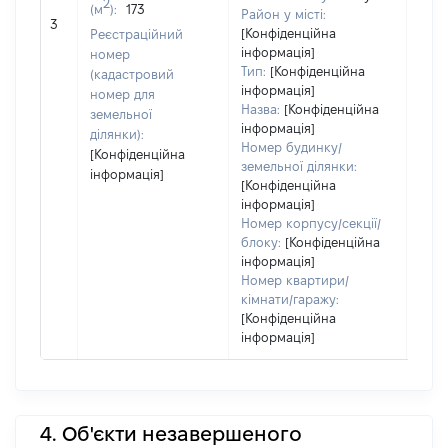
Тип 
2
(м
):
173
Район у місті:
обʼє
3
[Конфіденційна
Реєстраційний
варт
інформація]
номер
набу
Тип:
[Конфіденційна
(кадастровий
інформація]
номер для
Назва:
[Конфіденційна
земельної
інформація]
ділянки):
Номер будинку/
[Конфіденційна
земельної ділянки:
інформація]
[Конфіденційна
інформація]
Номер корпусу/секції/
блоку:
[Конфіденційна
інформація]
Номер квартири/
кімнати/гаражу:
[Конфіденційна
інформація]
4. Об'єкти незавершеного