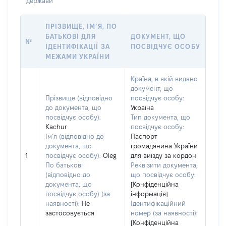
держави
ПРІЗВИЩЕ, ІМ’Я, ПО
БАТЬКОВІ ДЛЯ
ДОКУМЕНТ, ЩО
№
ІДЕНТИФІКАЦІЇ ЗА
ПОСВІДЧУЄ ОСОБУ
МЕЖАМИ УКРАЇНИ
Країна, в якій видано
документ, що
Прізвище (відповідно
посвідчує особу:
до документа, що
Україна
посвідчує особу):
Тип документа, що
Kachur
посвідчує особу:
Ім’я (відповідно до
Паспорт
документа, що
громадянина України
1
посвідчує особу):
Oleg
для виїзду за кордон
По батькові
Реквізити документа,
(відповідно до
що посвідчує особу:
документа, що
[Конфіденційна
посвідчує особу) (за
інформація]
наявності):
Не
Ідентифікаційний
застосовується
номер (за наявності):
[Конфіденційна