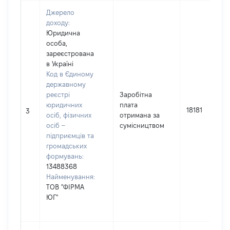
Джерело
доходу:
Юридична
особа,
зареєстрована
в Україні
Код в Єдиному
державному
реєстрі
Заробітна
юридичних
плата
18181
3
осіб, фізичних
отримана за
осіб –
сумісництвом
підприємців та
громадських
формувань:
13488368
Найменування:
ТОВ "ФІРМА
ЮГ"