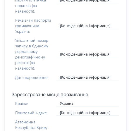
картки платника
податків (за
наявності):
Реквізити паспорта
[Конфіденційна інформація]
громадянина
України:
Унікальний номер
запису в Єдиному
державному
[Конфіденційна інформація]
демографічному
реєстрі (за
наявності):
[Конфіденційна інформація]
Дата народження:
Зареєстроване місце проживання
Україна
Країна:
[Конфіденційна інформація]
Поштовий індекс:
Автономна
Республіка Крим/