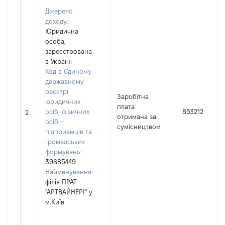
Джерело
доходу:
Юридична
особа,
зареєстрована
в Україні
Код в Єдиному
державному
реєстрі
Заробітна
юридичних
плата
осіб, фізичних
853212
2
отримана за
осіб –
сумісництвом
підприємців та
громадських
формувань:
39685449
Найменування:
філія ПРАТ
"АРТВАЙНЕРІ" у
м.Київ