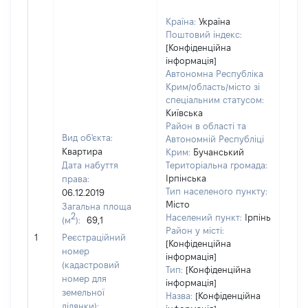
Країна:
Україна
Поштовий індекс:
[Конфіденційна
інформація]
Автономна Республіка
Крим/область/місто зі
спеціальним статусом:
Київська
Район в області та
Вид об'єкта:
Автономній Республіці
Квартира
Крим:
Бучанський
Дата набуття
Територіальна громада:
Ірпінська
права:
Тип населеного пункту:
06.12.2019
Місто
Загальна площа
5115
2
Населений пункт:
Ірпінь
(м
):
69,1
Тип 
Район у місті:
обʼє
1
Реєстраційний
[Конфіденційна
варт
номер
інформація]
набу
(кадастровий
Тип:
[Конфіденційна
номер для
інформація]
земельної
Назва:
[Конфіденційна
ділянки):