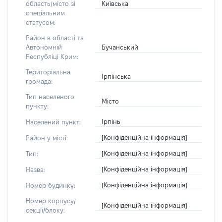
Київська
область/місто зі
спеціальним
статусом:
Район в області та
Бучанський
Автономній
Республіці Крим:
Територіальна
Ірпінська
громада:
Тип населеного
Місто
пункту:
Ірпінь
Населений пункт:
[Конфіденційна інформація]
Район у місті:
[Конфіденційна інформація]
Тип:
[Конфіденційна інформація]
Назва:
[Конфіденційна інформація]
Номер будинку:
Номер корпусу/
[Конфіденційна інформація]
секції/блоку: