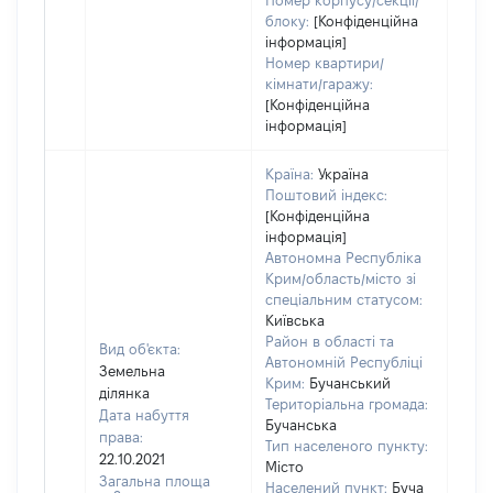
Номер корпусу/секції/
блоку:
[Конфіденційна
інформація]
Номер квартири/
кімнати/гаражу:
[Конфіденційна
інформація]
Країна:
Україна
Поштовий індекс:
[Конфіденційна
інформація]
Автономна Республіка
Крим/область/місто зі
спеціальним статусом:
Київська
Район в області та
Вид об'єкта:
Автономній Республіці
Земельна
Крим:
Бучанський
ділянка
Територіальна громада:
Дата набуття
Бучанська
права:
Тип населеного пункту:
22.10.2021
Місто
1100
Загальна площа
Населений пункт:
Буча