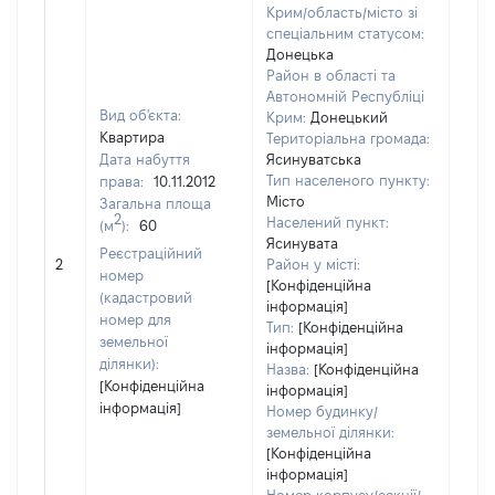
Крим/область/місто зі
спеціальним статусом:
Донецька
Район в області та
Автономній Республіці
Вид об'єкта:
Крим:
Донецький
Квартира
Територіальна громада:
Дата набуття
Ясинуватська
Тип населеного пункту:
права:
10.11.2012
Місто
Загальна площа
2
Населений пункт:
(м
):
60
Ясинувата
[Не
Реєстраційний
2
Район у місті:
заст
номер
[Конфіденційна
(кадастровий
інформація]
номер для
Тип:
[Конфіденційна
земельної
інформація]
ділянки):
Назва:
[Конфіденційна
[Конфіденційна
інформація]
інформація]
Номер будинку/
земельної ділянки:
[Конфіденційна
інформація]