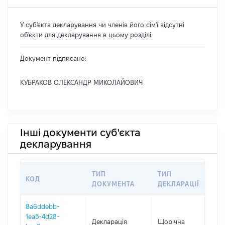
У суб'єкта декларування чи членів його сім'ї відсутні
об'єкти для декларування в цьому розділі.
Документ підписано:
КУБРАКОВ ОЛЕКСАНДР МИКОЛАЙОВИЧ
Інші документи суб'єкта
декларування
ТИП
ТИП
КОД
П
ДОКУМЕНТА
ДЕКЛАРАЦІЇ
8a6ddebb-
1ea5-4d28-
Декларація
Щорічна
2