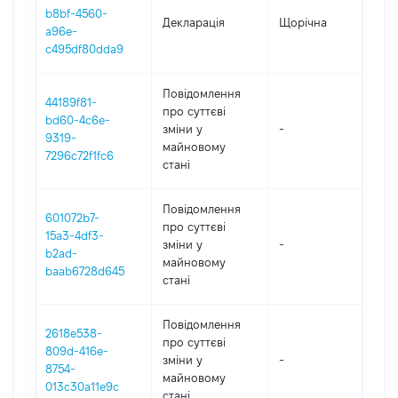
b8bf-4560-
Декларація
Щорічна
2
a96e-
c495df80dda9
Повідомлення
44189f81-
про суттєві
bd60-4c6e-
зміни y
-
2
9319-
майновому
7296c72f1fc6
стані
Повідомлення
601072b7-
про суттєві
15a3-4df3-
зміни y
-
2
b2ad-
майновому
baab6728d645
стані
Повідомлення
2618e538-
про суттєві
809d-416e-
зміни y
-
2
8754-
майновому
013c30a11e9c
стані