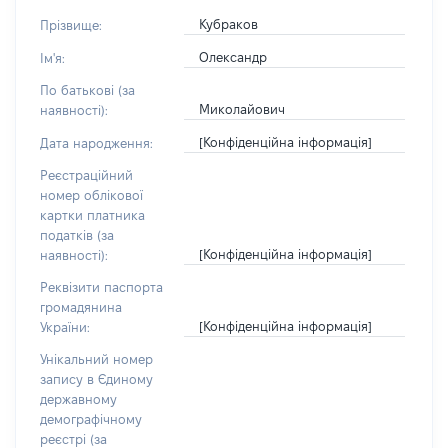
Кубраков
Прізвище:
Олександр
Ім'я:
По батькові (за
Миколайович
наявності):
[Конфіденційна інформація]
Дата народження:
Реєстраційний
номер облікової
картки платника
податків (за
[Конфіденційна інформація]
наявності):
Реквізити паспорта
громадянина
[Конфіденційна інформація]
України:
Унікальний номер
запису в Єдиному
державному
демографічному
реєстрі (за