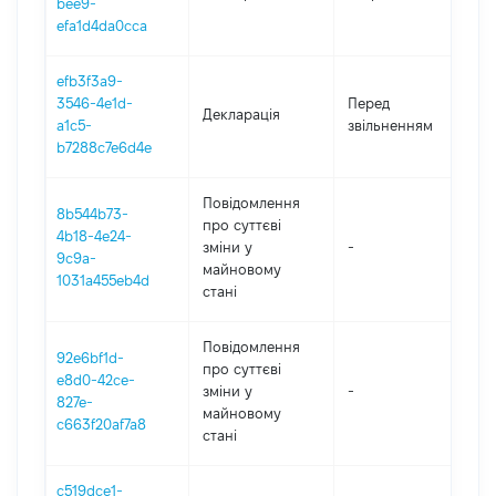
bee9-
efa1d4da0cca
efb3f3a9-
01
3546-4e1d-
Перед
Декларація
-
a1c5-
звільненням
09
b7288c7e6d4e
Повідомлення
8b544b73-
про суттєві
4b18-4e24-
зміни y
-
2
9c9a-
майновому
1031a455eb4d
стані
Повідомлення
92e6bf1d-
про суттєві
e8d0-42ce-
зміни y
-
2
827e-
майновому
c663f20af7a8
стані
c519dce1-