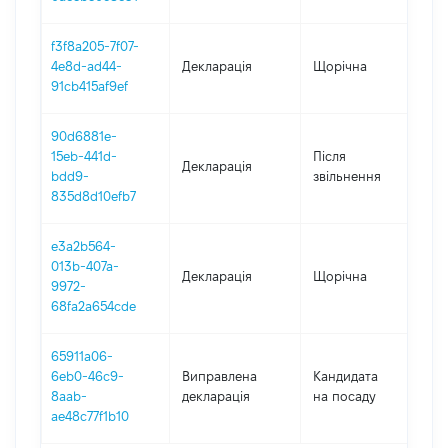
f3f8a205-7f07-
4e8d-ad44-
Декларація
Щорічна
202
91cb415af9ef
90d6881e-
15eb-441d-
Після
Декларація
202
bdd9-
звільнення
835d8d10efb7
e3a2b564-
013b-407a-
Декларація
Щорічна
202
9972-
68fa2a654cde
65911a06-
6eb0-46c9-
Виправлена
Кандидата
201
8aab-
декларація
на посаду
ae48c77f1b10