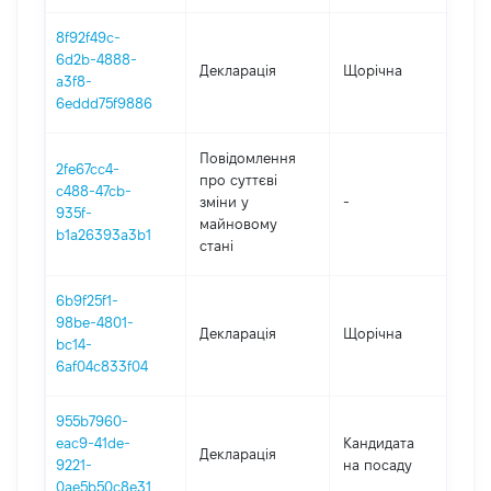
8f92f49c-
6d2b-4888-
Декларація
Щорічна
202
a3f8-
6eddd75f9886
Повідомлення
2fe67cc4-
про суттєві
c488-47cb-
зміни y
-
202
935f-
майновому
b1a26393a3b1
стані
6b9f25f1-
98be-4801-
Декларація
Щорічна
202
bc14-
6af04c833f04
955b7960-
eac9-41de-
Кандидата
Декларація
202
9221-
на посаду
0ae5b50c8e31