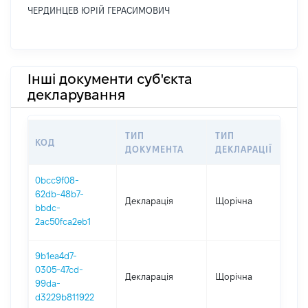
ЧЕРДИНЦЕВ ЮРІЙ ГЕРАСИМОВИЧ
Інші документи суб'єкта
декларування
ТИП
ТИП
КОД
ПЕ
ДОКУМЕНТА
ДЕКЛАРАЦІЇ
0bcc9f08-
62db-48b7-
Декларація
Щорічна
202
bbdc-
2ac50fca2eb1
9b1ea4d7-
0305-47cd-
Декларація
Щорічна
202
99da-
d3229b811922