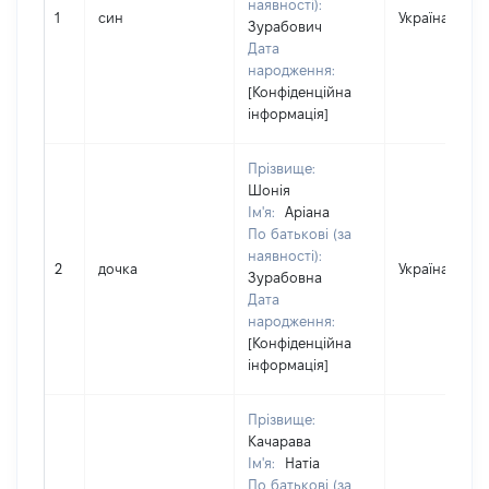
наявності):
1
син
Україна
Зурабович
Дата
народження:
[Конфіденційна
інформація]
Прізвище:
Шонія
Ім'я:
Аріана
По батькові (за
наявності):
2
дочка
Україна
Зурабовна
Дата
народження:
[Конфіденційна
інформація]
Прізвище:
Качарава
Ім'я:
Натіа
По батькові (за