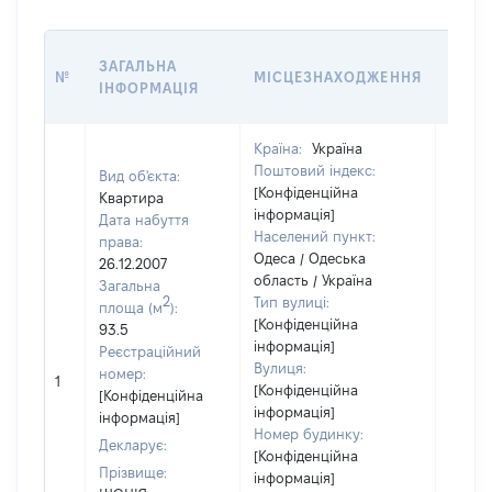
ВАРТ
ЗАГАЛЬНА
№
МІСЦЕЗНАХОДЖЕННЯ
НА Д
ІНФОРМАЦІЯ
НАБУ
Країна:
Україна
Поштовий індекс:
Вид об'єкта:
[Конфіденційна
Квартира
інформація]
Дата набуття
Населений пункт:
права:
Одеса / Одеська
26.12.2007
область / Україна
Загальна
2
Тип вулиці:
площа (м
):
[Конфіденційна
93.5
інформація]
Реєстраційний
Вулиця:
[Не
номер:
1
[Конфіденційна
відом
[Конфіденційна
інформація]
інформація]
Номер будинку:
Декларує:
[Конфіденційна
Прізвище:
інформація]