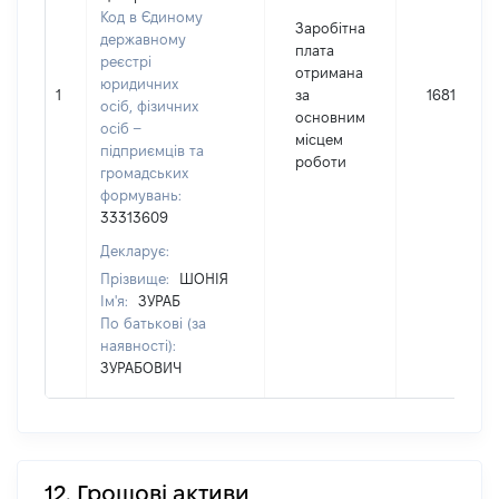
Код в Єдиному
Заробітна
державному
плата
реєстрі
отримана
юридичних
1
за
168149
осіб, фізичних
основним
осіб –
місцем
підприємців та
роботи
громадських
формувань:
33313609
Декларує:
Прізвище:
ШОНІЯ
Ім'я:
ЗУРАБ
По батькові (за
наявності):
ЗУРАБОВИЧ
12. Грошові активи