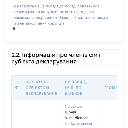
Чи належить Ваша посада до посад, пов'язаних з
високим рівнем корупційних ризиків, згідно з
переліком, затвердженим Національним агентством з
питань запобігання корупції?
Ні
2.2. Інформація про членів сім'ї
суб'єкта декларування
ЗВ'ЯЗОК ІЗ
ПРІЗВИЩЕ,
№
СУБ'ЄКТОМ
ІМ'Я, ПО
ГРОМАДЯН
ДЕКЛАРУВАННЯ
БАТЬКОВІ
Прізвище:
Шонія
Ім'я:
Ніколас
По батькові (за