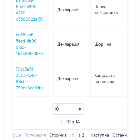
b115125a-
01.0
8fb0-48f6-
Перед
Декларація
-
a280-
звільненням
08.
c38d6922a159
ec851ca9-
5eed-4b90-
Декларація
Щорічна
202
9fa5-
11e0398e8870
79cc5a74-
3272-454e-
Кандидата
Декларація
202
86c0-
на посаду
769bc6cc5dfb
1 - 10 з 14
Перша
Попередня
Сторінка
з
2
Наступна
Остання