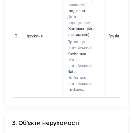
наявності):
Іродієвна
Дата
народження:
[Конфіденційна
інформація]
3
дружина
Грузія
Прізвище
(англійською):
Kacharava
Ім'я
(англійською):
Natia
По батькові
(англійською):
Irodievna
3. Об'єкти нерухомості