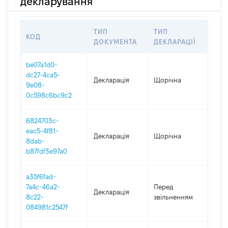
декларування
ТИП
ТИП
КОД
ПЕ
ДОКУМЕНТА
ДЕКЛАРАЦІЇ
be07a1d0-
dc27-4ca5-
Декларація
Щорічна
202
9e08-
0c598c6bc9c2
6824703c-
eac5-4f81-
Декларація
Щорічна
202
8dab-
b87fdf3e97a0
a35f6fad-
09.
7a4c-46a2-
Перед
Декларація
-
8c22-
звільненням
07.1
084981c2547f