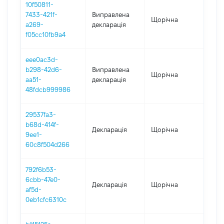
10f50811-
7433-421f-
Виправлена
Щорічна
202
a269-
декларація
f05cc10fb9a4
eee0ac3d-
b298-42d6-
Виправлена
Щорічна
202
aa51-
декларація
48fdcb999986
29537fa3-
b68d-414f-
Декларація
Щорічна
202
9ee1-
60c8f504d266
792f6b53-
6cbb-47e0-
Декларація
Щорічна
202
af5d-
0eb1cfc6310c