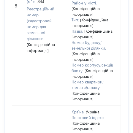
(м
):
843
Район у місті:
[Не 
5
[Конфіденційна
Реєстраційний
інформація]
номер
Тип:
[Конфіденційна
(кадастровий
інформація]
номер для
Назва:
[Конфіденційна
земельної
інформація]
ділянки):
Номер будинку/
[Конфіденційна
земельної ділянки:
інформація]
[Конфіденційна
інформація]
Номер корпусу/секції/
блоку:
[Конфіденційна
інформація]
Номер квартири/
кімнати/гаражу:
[Конфіденційна
інформація]
Країна:
Україна
Поштовий індекс:
[Конфіденційна
інформація]