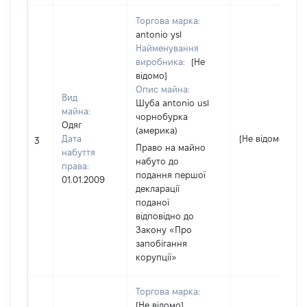
Торгова марка:
antonio ysl
Найменування
виробника:
[Не
відомо]
Опис майна:
Вид
Шуба antonio usl
майна:
чорнобурка
Одяг
(америка)
Дата
[Не відомо]
3
Право на майно
набуття
набуто до
права:
подання першої
01.01.2009
декларації
поданої
відповідно до
Закону «Про
запобігання
корупції»
Торгова марка:
[Не відомо]