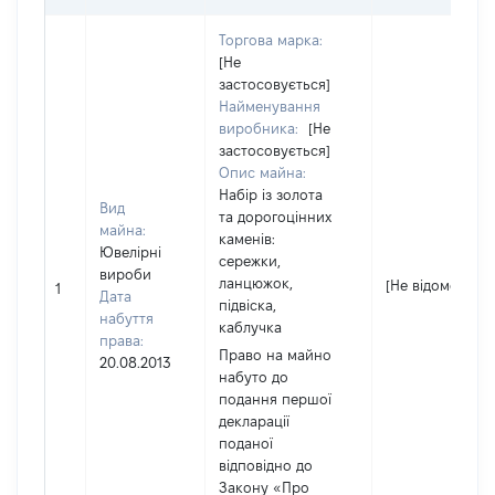
Торгова марка:
[Не
застосовується]
Найменування
виробника:
[Не
застосовується]
Опис майна:
Набір із золота
Вид
та дорогоцінних
майна:
каменів:
Ювелірні
сережки,
вироби
ланцюжок,
[Не відомо]
1
Дата
підвіска,
набуття
каблучка
права:
Право на майно
20.08.2013
набуто до
подання першої
декларації
поданої
відповідно до
Закону «Про