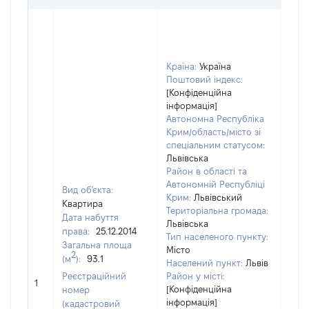
Країна:
Україна
Поштовий індекс:
[Конфіденційна
інформація]
Автономна Республіка
Крим/область/місто зі
спеціальним статусом:
Львівська
Район в області та
Автономній Республіці
Вид об'єкта:
Крим:
Львівський
Квартира
Територіальна громада:
Дата набуття
Львівська
права:
25.12.2014
Тип населеного пункту:
Загальна площа
Місто
2
(м
):
93.1
Населений пункт:
Львів
Реєстраційний
Район у місті:
[Не 
1
[Конфіденційна
номер
інформація]
(кадастровий