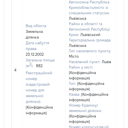
Автономна Республіка
Крим/область/місто зі
спеціальним статусом:
Львівська
Район в області та
Вид об'єкта:
Автономній Республіці
Земельна
Крим:
Львівський
ділянка
Територіальна громада:
Дата набуття
Львівська
права:
Тип населеного пункту:
23.12.2002
Місто
Загальна площа
Населений пункт:
Львів
2
(м
):
882
Район у місті:
[Не 
4
[Конфіденційна
Реєстраційний
інформація]
номер
Тип:
[Конфіденційна
(кадастровий
інформація]
номер для
Назва:
[Конфіденційна
земельної
інформація]
ділянки):
Номер будинку/
[Конфіденційна
земельної ділянки:
інформація]
[Конфіденційна
інформація]
Номер корпусу/секції/