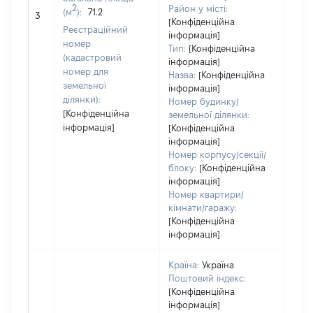
обʼє
2
Район у місті:
(м
):
71.2
3
варт
[Конфіденційна
Реєстраційний
дату
інформація]
номер
Тип:
[Конфіденційна
набу
(кадастровий
інформація]
пра
номер для
Назва:
[Конфіденційна
земельної
інформація]
ділянки):
Номер будинку/
[Конфіденційна
земельної ділянки:
інформація]
[Конфіденційна
інформація]
Номер корпусу/секції/
блоку:
[Конфіденційна
інформація]
Номер квартири/
кімнати/гаражу:
[Конфіденційна
інформація]
Країна:
Україна
Поштовий індекс:
[Конфіденційна
інформація]