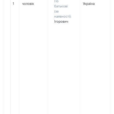
По
1
чоловік
Україна
батькові
(за
наявності):
Ігорович