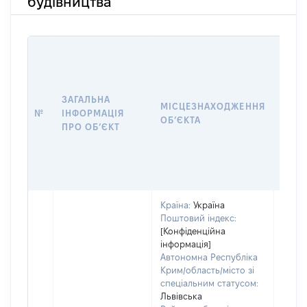
будівництва
ЗАГАЛЬНА
ПІДС
МІСЦЕЗНАХОДЖЕННЯ
№
ІНФОРМАЦІЯ
ДЕК
ОБʼЄКТА
ПРО ОБʼЄКТ
ОБʼЄ
Країна:
Україна
Поштовий індекс:
[Конфіденційна
інформація]
Автономна Республіка
Крим/область/місто зі
Об'єк
спеціальним статусом:
розт
Львівська