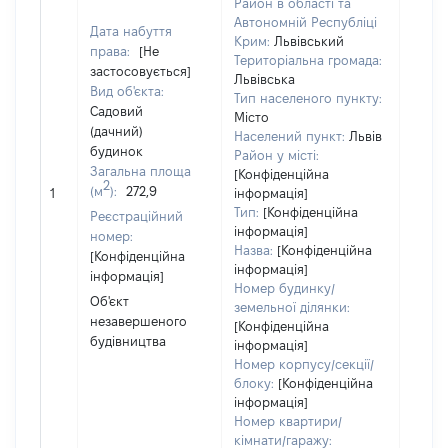
на зе
Район в області та
ділян
Автономній Республіці
Дата набуття
Крим:
Львівський
нале
права:
[Не
Територіальна громада:
суб'є
застосовується]
Львівська
декл
Вид об'єкта:
Тип населеного пункту:
або ч
Садовий
Місто
його с
(дачний)
Населений пункт:
Львів
праві
будинок
Район у місті:
прива
Загальна площа
[Конфіденційна
власн
2
(м
):
272,9
1
інформація]
вклю
Тип:
[Конфіденційна
Реєстраційний
спіль
інформація]
номер:
власн
Назва:
[Конфіденційна
[Конфіденційна
перед
інформація]
інформація]
в оре
Номер будинку/
Об'єкт
іншом
земельної ділянки:
незавершеного
корис
[Конфіденційна
будівництва
незал
інформація]
прав
Номер корпусу/секції/
підст
блоку:
[Конфіденційна
набут
інформація]
Номер квартири/
прав
кімнати/гаражу: