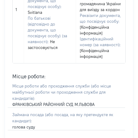
документа, що
громадянина України
посвідчує особу):
1
для виїзду за кордон
Svitlana
Реквізити документа,
По батькові
що посвідчує особу:
(відповідно до
[Конфіденційна
документа, що
інформація]
посвідчує особу) (за
Ідентифікаційний
наявності):
Не
номер (за наявності):
застосовується
[Конфіденційна
інформація]
Місце роботи:
Місце роботи або проходження служби
(або місце
майбутньої роботи чи проходження служби для
кандидатів)
:
ФРАНКІВСЬКИЙ РАЙОННИЙ СУД М.ЛЬВОВА
Займана посада
(або посада, на яку претендуєте як
кандидат)
:
голова суду