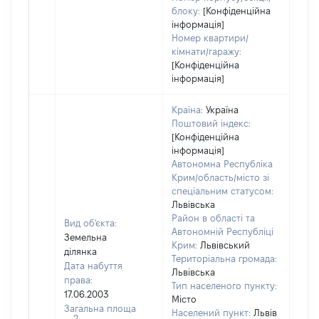
блоку:
[Конфіденційна
інформація]
Номер квартири/
кімнати/гаражу:
[Конфіденційна
інформація]
Країна:
Україна
Поштовий індекс:
[Конфіденційна
інформація]
Автономна Республіка
Крим/область/місто зі
спеціальним статусом:
Львівська
Район в області та
Вид об'єкта:
Автономній Республіці
Земельна
Крим:
Львівський
ділянка
Територіальна громада:
Дата набуття
Львівська
права:
Тип населеного пункту:
17.06.2003
Місто
Загальна площа
Населений пункт:
Львів
2