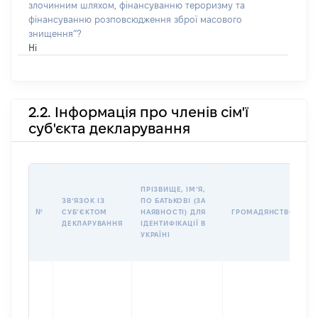
злочинним шляхом, фінансуванню тероризму та
фінансуванню розповсюдження зброї масового
знищення”?
Ні
2.2. Інформація про членів сім'ї
суб'єкта декларування
П
ПРІЗВИЩЕ, ІМʼЯ,
Б
ЗВʼЯЗОК ІЗ
ПО БАТЬКОВІ (ЗА
І
№
СУБʼЄКТОМ
НАЯВНОСТІ) ДЛЯ
ГРОМАДЯНСТВО
М
ДЕКЛАРУВАННЯ
ІДЕНТИФІКАЦІЇ В
УКРАЇНІ