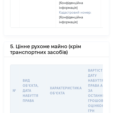
[Конфіденційна
інформація]
Кадастровий номер:
[Конфіденційна
інформація]
5. Цінне рухоме майно (крім
транспортних засобів)
ВАРТІСТЬ НА
ДАТУ
ВИД
НАБУТТЯ
ОБʼЄКТА,
ПРАВА АБО
ХАРАКТЕРИСТИКА
№
ДАТА
ЗА
ОБʼЄКТА
НАБУТТЯ
ОСТАННЬОЮ
ПРАВА
ГРОШОВОЮ
ОЦІНКОЮ,
ГРН