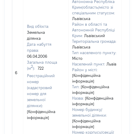
Автономна Республіка
Крим/область/місто зі
спеціальним статусом:
Львівська
Район в області та
Вид об'єкта:
Автономній Республіці
Земельна
Крим:
Львівський
ділянка
Територіальна громада:
Дата набуття
Львівська
права:
Тип населеного пункту:
06.04.2006
Місто
Загальна площа
Населений пункт:
Львів
2
(м
):
722
Район у місті:
[Не 
6
[Конфіденційна
Реєстраційний
інформація]
номер
Тип:
[Конфіденційна
(кадастровий
інформація]
номер для
Назва:
[Конфіденційна
земельної
інформація]
ділянки):
Номер будинку/
[Конфіденційна
земельної ділянки:
інформація]
[Конфіденційна
інформація]
Номер корпусу/секції/