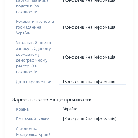
картки платника
податків (за
наявності):
Реквізити паспорта
[Конфіденційна інформація]
громадянина
України:
Унікальний номер
запису в Єдиному
державному
[Конфіденційна інформація]
демографічному
реєстрі (за
наявності):
[Конфіденційна інформація]
Дата народження:
Зареєстроване місце проживання
Україна
Країна:
[Конфіденційна інформація]
Поштовий індекс:
Автономна
Республіка Крим/