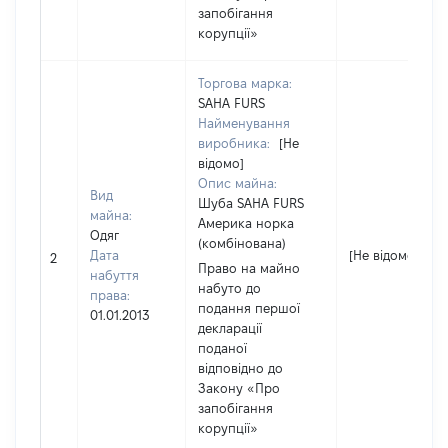
запобігання
корупції»
Торгова марка:
SAHA FURS
Найменування
виробника:
[Не
відомо]
Опис майна:
Вид
Шуба SAHA FURS
майна:
Америка норка
Одяг
(комбінована)
Дата
[Не відомо]
2
Право на майно
набуття
набуто до
права:
подання першої
01.01.2013
декларації
поданої
відповідно до
Закону «Про
запобігання
корупції»