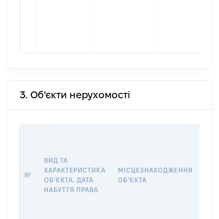
3. Об'єкти нерухомості
ВАР
ДАТ
НАБ
ВИД ТА
ПРА
ХАРАКТЕРИСТИКА
МІСЦЕЗНАХОДЖЕННЯ
№
ЗА
ОБʼЄКТА, ДАТА
ОБʼЄКТА
ОС
НАБУТТЯ ПРАВА
ГР
ОЦІ
ГРН