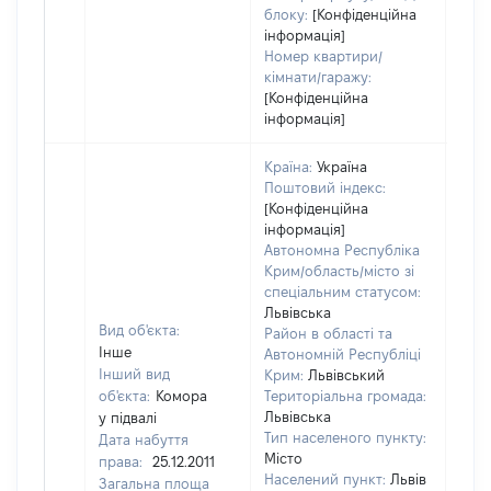
блоку:
[Конфіденційна
інформація]
Номер квартири/
кімнати/гаражу:
[Конфіденційна
інформація]
Країна:
Україна
Поштовий індекс:
[Конфіденційна
інформація]
Автономна Республіка
Крим/область/місто зі
спеціальним статусом:
Львівська
Вид об'єкта:
Район в області та
Інше
Автономній Республіці
Інший вид
Крим:
Львівський
об'єкта:
Комора
Територіальна громада:
Львівська
у підвалі
Тип населеного пункту:
Дата набуття
Місто
права:
25.12.2011
Населений пункт:
Львів
Загальна площа