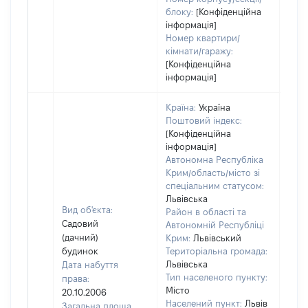
блоку:
[Конфіденційна
інформація]
Номер квартири/
кімнати/гаражу:
[Конфіденційна
інформація]
Країна:
Україна
Поштовий індекс:
[Конфіденційна
інформація]
Автономна Республіка
Крим/область/місто зі
спеціальним статусом:
Львівська
Вид об'єкта:
Район в області та
Садовий
Автономній Республіці
(дачний)
Крим:
Львівський
будинок
Територіальна громада:
Львівська
Дата набуття
5742
Тип населеного пункту:
права:
Тип
Місто
20.10.2006
варт
Населений пункт:
Львів
Загальна площа