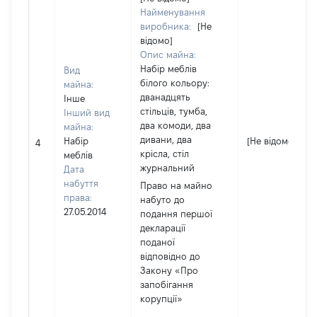
Найменування
виробника:
[Не
відомо]
Опис майна:
Набір меблів
Вид
білого кольору:
майна:
дванадцять
Інше
стільців, тумба,
Інший вид
два комоди, два
майна:
дивани, два
Набір
[Не відомо]
4
крісла, стіл
меблів
журнальний
Дата
набуття
Право на майно
права:
набуто до
27.05.2014
подання першої
декларації
поданої
відповідно до
Закону «Про
запобігання
корупції»