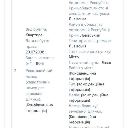
Автономна Республіка
Крим/область/місто зі
спеціальним статусом:
Львівська
Район в області та
Вид об'єкта:
Автономній Республіці
Квартира
Крим:
Львівський
Дата набуття
Територіальна громада:
Львівська
права:
1789
Тип населеного пункту:
29.07.2008
Тип
Місто
Загальна площа
варт
2
Населений пункт:
Львів
(м
):
80.6
обʼє
Район у місті:
2
Реєстраційний
варт
[Конфіденційна
номер
дату
інформація]
(кадастровий
Тип:
[Конфіденційна
набу
номер для
інформація]
пра
земельної
Назва:
[Конфіденційна
ділянки):
інформація]
[Конфіденційна
Номер будинку/
інформація]
земельної ділянки:
[Конфіденційна
інформація]
Номер корпусу/секції/