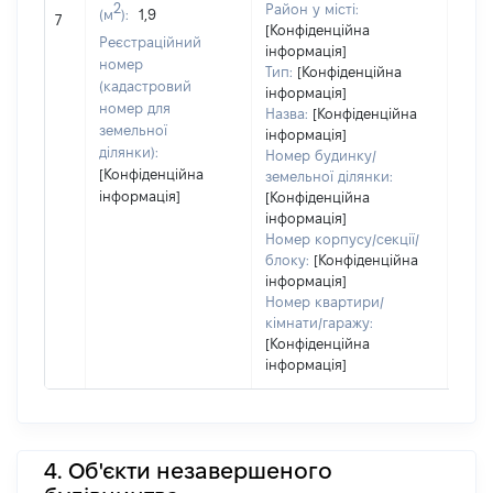
2
Район у місті:
(м
):
1,9
[Не 
7
[Конфіденційна
Реєстраційний
інформація]
номер
Тип:
[Конфіденційна
(кадастровий
інформація]
номер для
Назва:
[Конфіденційна
земельної
інформація]
ділянки):
Номер будинку/
[Конфіденційна
земельної ділянки:
інформація]
[Конфіденційна
інформація]
Номер корпусу/секції/
блоку:
[Конфіденційна
інформація]
Номер квартири/
кімнати/гаражу:
[Конфіденційна
інформація]
4. Об'єкти незавершеного