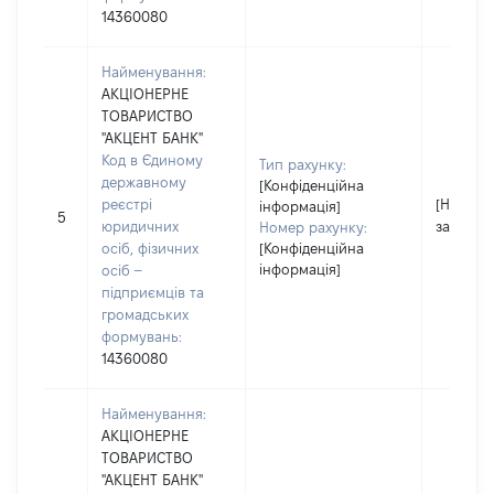
14360080
Найменування:
АКЦІОНЕРНЕ
ТОВАРИСТВО
"АКЦЕНТ БАНК"
Код в Єдиному
Тип рахунку:
державному
[Конфіденційна
реєстрі
[Не
інформація]
5
юридичних
застосо
Номер рахунку:
осіб, фізичних
[Конфіденційна
інформація]
осіб –
підприємців та
громадських
формувань:
14360080
Найменування:
АКЦІОНЕРНЕ
ТОВАРИСТВО
"АКЦЕНТ БАНК"