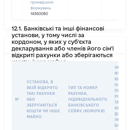
громадських
формувань:
14360080
12.1. Банківські та інші фінансові
установи, у тому числі за
кордоном, у яких у суб'єкта
декларування або членів його сім'ї
відкриті рахунки або зберігаються
кошти, інше майно
ІНФОР
ФІЗИЧН
ЮРИДИ
УСТАНОВА, В
ОСОБУ,
ЯКІЙ ВІДКРИТО
ТИП ТА НОМЕР
ПРАВО
ТАКІ РАХУНКИ
РАХУНКА,
РОЗПО
№
АБО
ІНДИВІДУАЛЬНОГО
ТАКИМ
ЗБЕРІГАЮТЬСЯ
БАНКІВСЬКОГО
АБО М
КОШТИ ЧИ ІНШЕ
СЕЙФУ (КОМІРКИ)
ДО
МАЙНО
ІНДИВ
БАНКІ