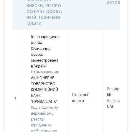
АКТИВУ
ВНЕСКИ, ЧИ ПРО
ФІЗИЧНУ ОСОБУ,
ЯКІЙ ПОЗИЧЕНО
КОШТИ
Інша юридична
особа
Юридична
особа,
зареєстрована
в Україні
Найменування:
АКЦІОНЕРНЕ
ТОВАРИСТВО
Розмір:
КОМЕРЦІЙНИЙ
Готівкові
55
БАНК
1
кошти
Валюта:
"ПРИВАТБАНК"
UAH
Код в Єдиному
державному
реєстрі
юридичних
осіб, фізичних