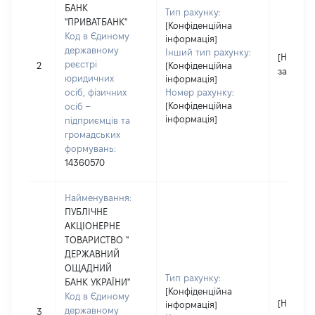
БАНК
Тип рахунку:
"ПРИВАТБАНК"
[Конфіденційна
Код в Єдиному
інформація]
державному
Інший тип рахунку:
[Не
реєстрі
2
[Конфіденційна
застосо
юридичних
інформація]
осіб, фізичних
Номер рахунку:
[Конфіденційна
осіб –
інформація]
підприємців та
громадських
формувань:
14360570
Найменування:
ПУБЛІЧНЕ
АКЦІОНЕРНЕ
ТОВАРИСТВО "
ДЕРЖАВНИЙ
ОЩАДНИЙ
Тип рахунку:
БАНК УКРАЇНИ"
[Конфіденційна
Код в Єдиному
[Не
інформація]
державному
3