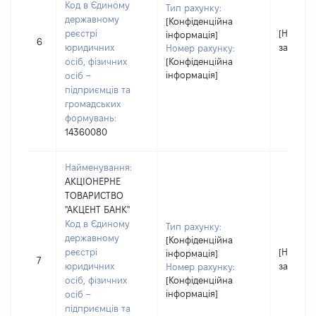
Код в Єдиному
Тип рахунку:
державному
[Конфіденційна
реєстрі
[Не
інформація]
6
юридичних
застосо
Номер рахунку:
осіб, фізичних
[Конфіденційна
інформація]
осіб –
підприємців та
громадських
формувань:
14360080
Найменування:
АКЦІОНЕРНЕ
ТОВАРИСТВО
"АКЦЕНТ БАНК"
Код в Єдиному
Тип рахунку:
державному
[Конфіденційна
реєстрі
[Не
інформація]
7
юридичних
застосо
Номер рахунку:
осіб, фізичних
[Конфіденційна
інформація]
осіб –
підприємців та