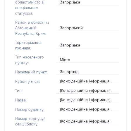
Запорізька
область/місто зі
спеціальним
статусом:
Район в області та
Запорізький
Автономній
Республіці Крим:
Територіальна
Запорізька
громада:
Тип населеного
Місто
пункту:
Запоріжжя
Населений пункт:
[Конфіденційна інформація]
Район у місті:
[Конфіденційна інформація]
Тип:
[Конфіденційна інформація]
Назва:
[Конфіденційна інформація]
Номер будинку:
Номер корпусу/
[Конфіденційна інформація]
секції/блоку: