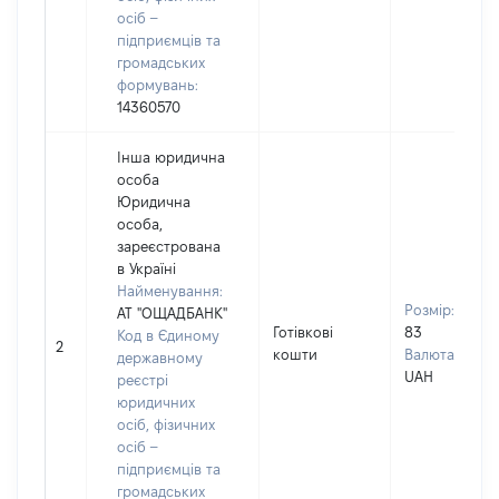
осіб –
підприємців та
громадських
формувань:
14360570
Інша юридична
особа
Юридична
особа,
зареєстрована
в Україні
Найменування:
Розмір:
АТ "ОЩАДБАНК"
Готівкові
83
Код в Єдиному
2
кошти
Валюта:
державному
UAH
реєстрі
юридичних
осіб, фізичних
осіб –
підприємців та
громадських