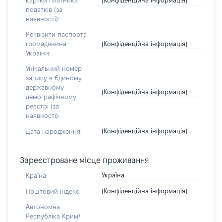
картки платника
податків (за
наявності):
Реквізити паспорта
[Конфіденційна інформація]
громадянина
України:
Унікальний номер
запису в Єдиному
державному
[Конфіденційна інформація]
демографічному
реєстрі (за
наявності):
[Конфіденційна інформація]
Дата народження:
Зареєстроване місце проживання
Україна
Країна:
[Конфіденційна інформація]
Поштовий індекс:
Автономна
Республіка Крим/