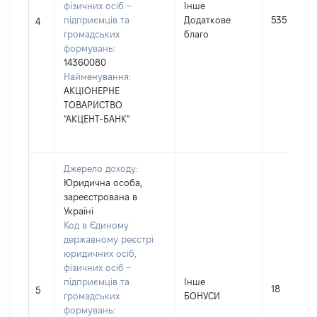
фізичних осіб –
Інше
підприємців та
Додаткове
535
4
громадських
благо
формувань:
14360080
Найменування:
АКЦІОНЕРНЕ
ТОВАРИСТВО
"АКЦЕНТ-БАНК"
Джерело доходу:
Юридична особа,
зареєстрована в
Україні
Код в Єдиному
державному реєстрі
юридичних осіб,
фізичних осіб –
підприємців та
Інше
18
5
громадських
БОНУСИ
формувань: