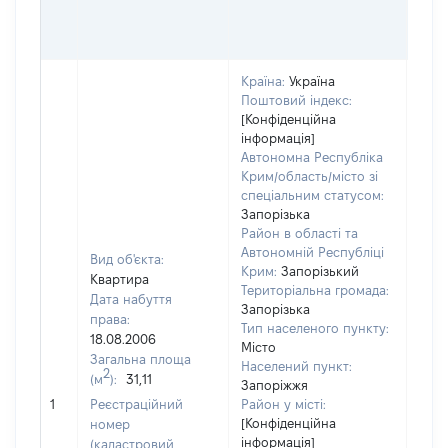
ОЦІ
ГРН
Країна:
Україна
Поштовий індекс:
[Конфіденційна
інформація]
Автономна Республіка
Крим/область/місто зі
спеціальним статусом:
Запорізька
Район в області та
Автономній Республіці
Вид об'єкта:
Крим:
Запорізький
Квартира
Територіальна громада:
Дата набуття
Запорізька
права:
Тип населеного пункту:
18.08.2006
Місто
Загальна площа
Населений пункт:
2
(м
):
31,11
Запоріжжя
[Не 
1
Реєстраційний
Район у місті:
[Конфіденційна
номер
інформація]
(кадастровий