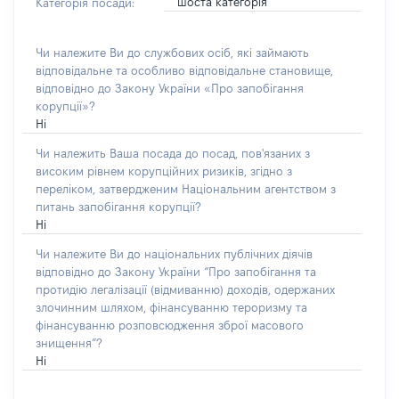
шоста категорія
Категорія посади:
Чи належите Ви до службових осіб, які займають
відповідальне та особливо відповідальне становище,
відповідно до Закону України «Про запобігання
корупції»?
Ні
Чи належить Ваша посада до посад, пов'язаних з
високим рівнем корупційних ризиків, згідно з
переліком, затвердженим Національним агентством з
питань запобігання корупції?
Ні
Чи належите Ви до національних публічних діячів
відповідно до Закону України “Про запобігання та
протидію легалізації (відмиванню) доходів, одержаних
злочинним шляхом, фінансуванню тероризму та
фінансуванню розповсюдження зброї масового
знищення”?
Ні