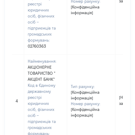
застосо
Номер рахунку:
реєстрі
[Конфіденційна
юридичних
інформація]
осіб, фізичних
осіб –
підприємців та
громадських
формувань:
02760363
Найменування:
АКЦІОНЕРНЕ
ТОВАРИСТВО "
АКЦЕНТ БАНК"
Код в Єдиному
Тип рахунку:
державному
[Конфіденційна
реєстрі
[Не
інформація]
4
юридичних
застосо
Номер рахунку:
осіб, фізичних
[Конфіденційна
інформація]
осіб –
підприємців та
громадських
формувань: