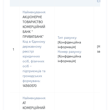
СЕЙФУ 
Найменування:
АКЦІОНЕРНЕ
ТОВАРИСТВО
КОМЕРЦІЙНИЙ
БАНК "
ПРИВАТБАНК"
Тип рахунку:
Код в Єдиному
[Конфіденційна
державному
[Не
інформація]
1
реєстрі
застосо
Номер рахунку:
юридичних
[Конфіденційна
інформація]
осіб, фізичних
осіб –
підприємців та
громадських
формувань:
14360570
Найменування:
АТ
КОМЕРЦІЙНИЙ