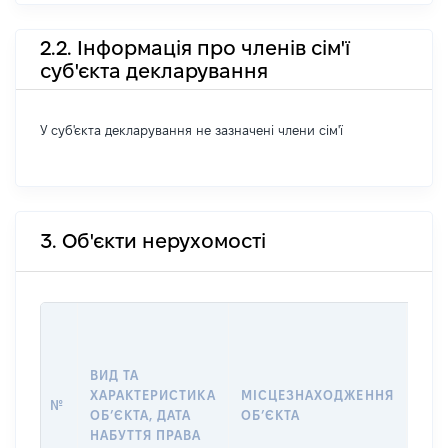
2.2. Інформація про членів сім'ї
суб'єкта декларування
У суб'єкта декларування не зазначені члени сім'ї
3. Об'єкти нерухомості
ВАР
ДАТ
НАБ
ВИД ТА
ПРА
ХАРАКТЕРИСТИКА
МІСЦЕЗНАХОДЖЕННЯ
№
ЗА
ОБʼЄКТА, ДАТА
ОБʼЄКТА
ОС
НАБУТТЯ ПРАВА
ГР