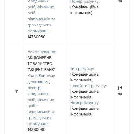
юридичних
застосо
Номер рахунку:
осіб, фізичних
[Конфіденційна
інформація]
осіб –
підприємців та
громадських
формувань:
14360080
Найменування:
АКЦІОНЕРНЕ
ТОВАРИСТВО
Тип рахунку:
"АКЦЕНТ-БАНК"
[Конфіденційна
Код в Єдиному
інформація]
державному
Інший тип рахунку:
реєстрі
[Не
11
[Конфіденційна
юридичних
застосо
інформація]
осіб, фізичних
Номер рахунку:
осіб –
[Конфіденційна
підприємців та
інформація]
громадських
формувань:
14360080