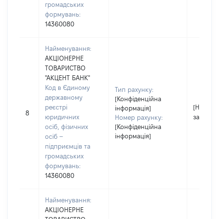
громадських
формувань:
14360080
Найменування:
АКЦІОНЕРНЕ
ТОВАРИСТВО
"АКЦЕНТ БАНК"
Код в Єдиному
Тип рахунку:
державному
[Конфіденційна
реєстрі
[Не
інформація]
8
юридичних
застосо
Номер рахунку:
осіб, фізичних
[Конфіденційна
інформація]
осіб –
підприємців та
громадських
формувань:
14360080
Найменування:
АКЦІОНЕРНЕ