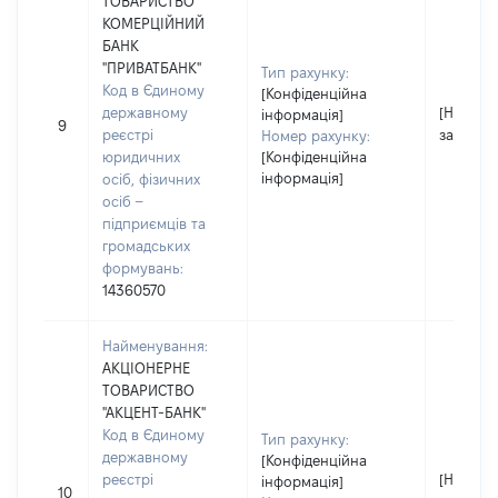
ТОВАРИСТВО
КОМЕРЦІЙНИЙ
БАНК
"ПРИВАТБАНК"
Тип рахунку:
Код в Єдиному
[Конфіденційна
державному
[Не
інформація]
9
реєстрі
застосо
Номер рахунку:
юридичних
[Конфіденційна
інформація]
осіб, фізичних
осіб –
підприємців та
громадських
формувань:
14360570
Найменування:
АКЦІОНЕРНЕ
ТОВАРИСТВО
"АКЦЕНТ-БАНК"
Код в Єдиному
Тип рахунку:
державному
[Конфіденційна
реєстрі
[Не
інформація]
10