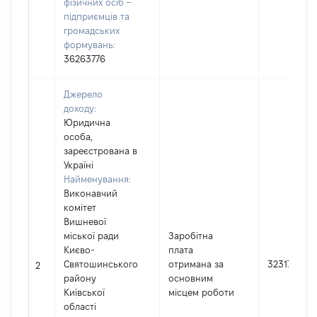
фізичних осіб –
підприємців та
громадських
формувань:
36263776
Джерело
доходу:
Юридична
особа,
зареєстрована в
Україні
Найменування:
Виконавчий
комітет
Вишневої
міської ради
Заробітна
Києво-
плата
Святошинського
отримана за
323175
2
району
основним
Київської
місцем роботи
області