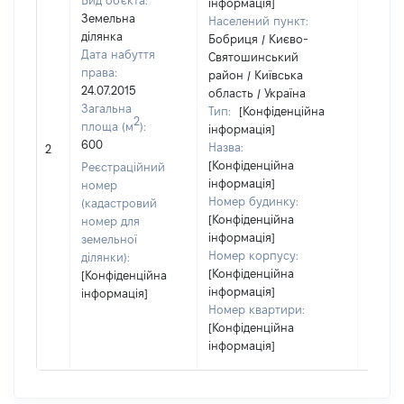
Вид об'єкта:
інформація]
Земельна
Населений пункт:
ділянка
Бобриця / Києво-
Дата набуття
Святошинський
права:
район / Київська
24.07.2015
область / Україна
Загальна
Тип:
[Конфіденційна
2
площа (м
):
інформація]
600
Назва:
[Не ві
2
[Конфіденційна
Реєстраційний
інформація]
номер
Номер будинку:
(кадастровий
[Конфіденційна
номер для
інформація]
земельної
Номер корпусу:
ділянки):
[Конфіденційна
[Конфіденційна
інформація]
інформація]
Номер квартири:
[Конфіденційна
інформація]