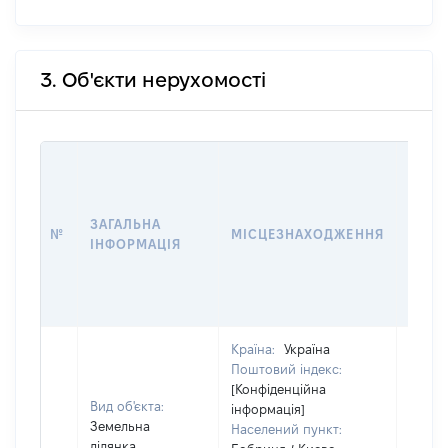
3. Об'єкти нерухомості
ВАРТ
ДАТУ
НАБУ
ЗАГАЛЬНА
ПРАВ
№
МІСЦЕЗНАХОДЖЕННЯ
ІНФОРМАЦІЯ
ЗА
ОСТ
ГРО
ОЦІ
Країна:
Україна
Поштовий індекс:
[Конфіденційна
Вид об'єкта:
інформація]
Земельна
Населений пункт:
ділянка