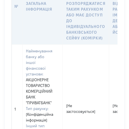
ЗАГАЛЬНА
РОЗПОРЯДЖАТИСЯ
ВІДКРИ
№
ІНФОРМАЦІЯ
ТАКИМ РАХУНКОМ
РАХУНО
АБО МАЄ ДОСТУП
ІМ’Я СУ
ДО
ДЕКЛАР
ІНДИВІДУАЛЬНОГО
АБО ЧЛ
БАНКІВСЬКОГО
ЙОГО СІ
СЕЙФУ (КОМІРКИ)
Найменування
банку або
іншої
фінансової
установи:
АКЦІОНЕРНЕ
ТОВАРИСТВО
КОМЕРЦІЙНИЙ
БАНК
"ПРИВАТБАНК"
[Не
[Не
Тип рахунку:
1
застосовується]
застосов
[Конфіденційна
інформація]
Інший тип