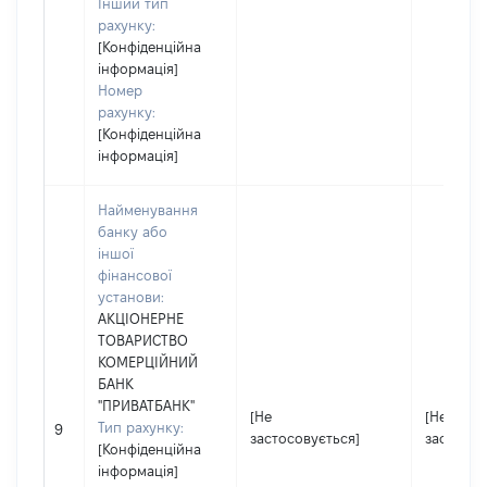
Інший тип
рахунку:
[Конфіденційна
інформація]
Номер
рахунку:
[Конфіденційна
інформація]
Найменування
банку або
іншої
фінансової
установи:
АКЦІОНЕРНЕ
ТОВАРИСТВО
КОМЕРЦІЙНИЙ
БАНК
"ПРИВАТБАНК"
[Не
[Не
Тип рахунку:
9
застосовується]
застосов
[Конфіденційна
інформація]