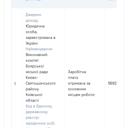
Джерело
доходу:
Юридична
особа,
зареєстрована в
Україні
Найменування:
Виконавчий
комітет
Боярської
міської ради
Заробітна
Києво-
плата
Святошинського
отримана за
569256
1
району
основним
Київської
місцем роботи
області
Код в Єдиному
державному
реєстрі
юридичних осіб,