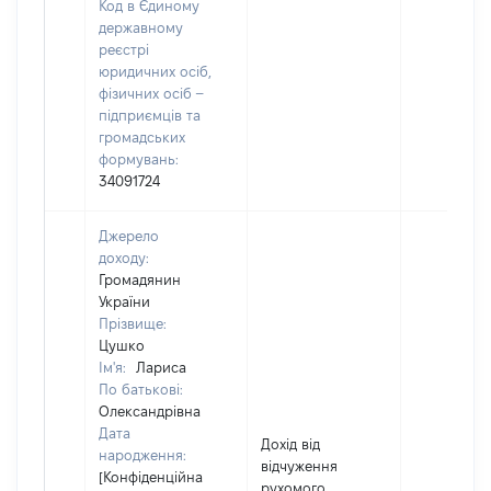
Код в Єдиному
державному
реєстрі
юридичних осіб,
фізичних осіб –
підприємців та
громадських
формувань:
34091724
Джерело
доходу:
Громадянин
України
Прізвище:
Цушко
Ім'я:
Лариса
По батькові:
Олександрівна
Дата
Дохід від
народження:
відчуження
[Конфіденційна
рухомого