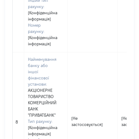
Інший тип
рахунку:
[Конфіденційна
інформація]
Номер
рахунку:
[Конфіденційна
інформація]
Найменування
банку або
іншої
фінансової
установи:
АКЦІОНЕРНЕ
ТОВАРИСТВО
КОМЕРЦІЙНИЙ
БАНК
"ПРИВАТБАНК"
[Не
[Не
Тип рахунку:
8
застосовується]
застосов
[Конфіденційна
інформація]