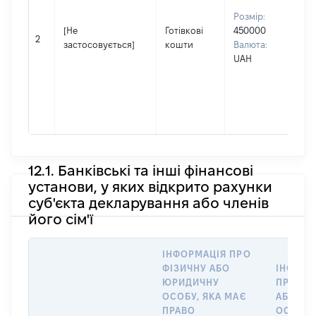
пр
Розмір:
не
[Не
Готівкові
450000
у 
2
застосовується]
кошти
Валюта:
Прі
UAH
См
Ім'
По 
ная
Ми
12.1. Банківські та інші фінансові
установи, у яких відкрито рахунки
суб'єкта декларування або членів
його сім'ї
ІНФОРМАЦІЯ ПРО
ФІЗИЧНУ АБО
ІНФОРМ
ЮРИДИЧНУ
ПРО ФІ
ОСОБУ, ЯКА МАЄ
АБО Ю
ПРАВО
ОСОБУ,