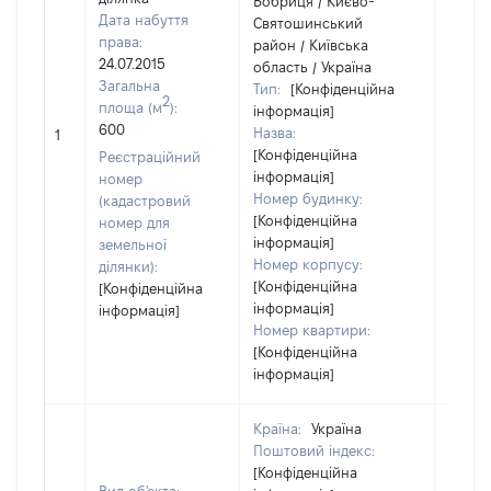
Бобриця / Києво-
Дата набуття
Святошинський
права:
район / Київська
24.07.2015
область / Україна
Загальна
Тип:
[Конфіденційна
2
площа (м
):
інформація]
600
Назва:
[Не ві
1
[Конфіденційна
Реєстраційний
інформація]
номер
Номер будинку:
(кадастровий
[Конфіденційна
номер для
інформація]
земельної
Номер корпусу:
ділянки):
[Конфіденційна
[Конфіденційна
інформація]
інформація]
Номер квартири:
[Конфіденційна
інформація]
Країна:
Україна
Поштовий індекс:
[Конфіденційна