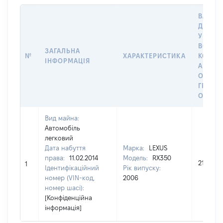
ВАРТІС
ДАТУ 
У ВЛАС
ВОЛОД
ЗАГАЛЬНА
№
ХАРАКТЕРИСТИКА
КОРИС
ІНФОРМАЦІЯ
АБО З
ОСТА
ГРОШ
ОЦІНК
Вид майна:
Автомобіль
легковий
Дата набуття
Марка:
LEXUS
права:
11.02.2014
Модель:
RX350
215750
1
Ідентифікаційний
Рік випуску:
номер (VIN-код,
2006
номер шасі):
[Конфіденційна
інформація]