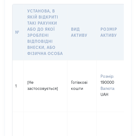
УСТАНОВА, В
ЯКІЙ ВІДКРИТІ
ТАКІ РАХУНКИ
ІН
АБО ДО ЯКОЇ
ВИД
РОЗМІР
№
ЩО
ЗРОБЛЕНІ
АКТИВУ
АКТИВУ
ОБ
ВІДПОВІДНІ
ВНЕСКИ, АБО
ФІЗИЧНА ОСОБА
Вла
Прі
Розмір:
ЗА
[Не
Готівкові
190000
Ім'
1
застосовується]
кошти
Валюта:
По 
UAH
ная
ОЛ
Вла
осо
спі