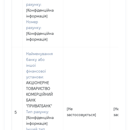
рахунку:
[Конфіденційна
інформація]
Номер
рахунку:
[Конфіденційна
інформація]
Найменування
банку або
іншої
фінансової
установи:
АКЦІОНЕРНЕ
ТОВАРИСТВО
КОМЕРЦІЙНИЙ
БАНК
"ПРИВАТБАНК"
[Не
[Не
Тип рахунку:
5
застосовується]
застосов
[Конфіденційна
інформація]
Інший тип