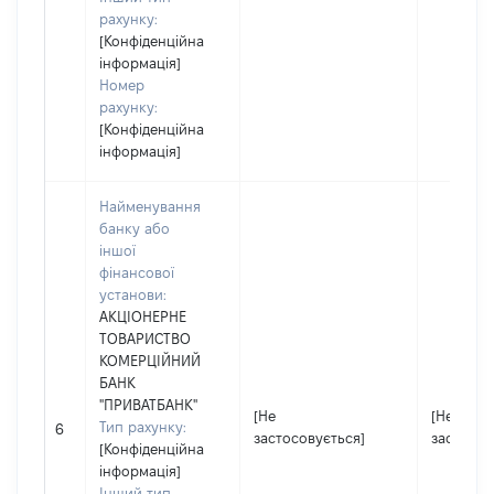
рахунку:
[Конфіденційна
інформація]
Номер
рахунку:
[Конфіденційна
інформація]
Найменування
банку або
іншої
фінансової
установи:
АКЦІОНЕРНЕ
ТОВАРИСТВО
КОМЕРЦІЙНИЙ
БАНК
"ПРИВАТБАНК"
[Не
[Не
Тип рахунку:
6
застосовується]
застосов
[Конфіденційна
інформація]
Інший тип