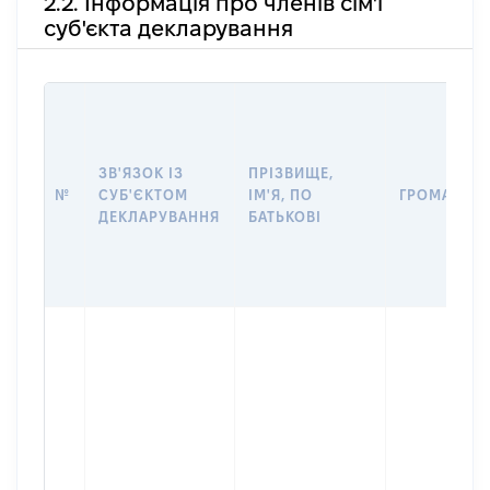
2.2. Інформація про членів сім'ї
суб'єкта декларування
ЗВ'ЯЗОК ІЗ
ПРІЗВИЩЕ,
№
СУБ'ЄКТОМ
ІМ'Я, ПО
ГРОМАДЯН
ДЕКЛАРУВАННЯ
БАТЬКОВІ