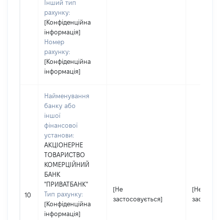
Інший тип
рахунку:
[Конфіденційна
інформація]
Номер
рахунку:
[Конфіденційна
інформація]
Найменування
банку або
іншої
фінансової
установи:
АКЦІОНЕРНЕ
ТОВАРИСТВО
КОМЕРЦІЙНИЙ
БАНК
"ПРИВАТБАНК"
[Не
[Не
Тип рахунку:
10
застосовується]
застосов
[Конфіденційна
інформація]