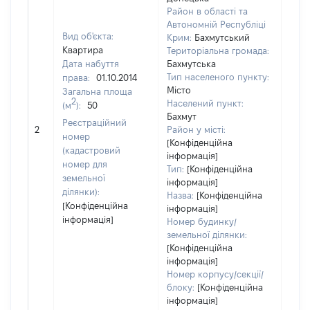
Район в області та
Автономній Республіці
Вид об'єкта:
Крим:
Бахмутський
Квартира
Територіальна громада:
Дата набуття
Бахмутська
Тип населеного пункту:
права:
01.10.2014
Місто
Загальна площа
2
Населений пункт:
(м
):
50
Бахмут
[Не
Реєстраційний
2
Район у місті:
заст
номер
[Конфіденційна
(кадастровий
інформація]
номер для
Тип:
[Конфіденційна
земельної
інформація]
ділянки):
Назва:
[Конфіденційна
[Конфіденційна
інформація]
інформація]
Номер будинку/
земельної ділянки:
[Конфіденційна
інформація]
Номер корпусу/секції/
блоку:
[Конфіденційна
інформація]