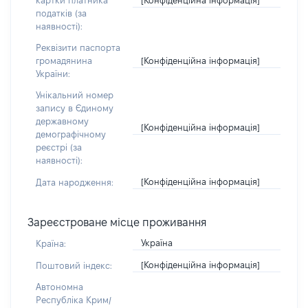
картки платника
податків (за
наявності):
Реквізити паспорта
[Конфіденційна інформація]
громадянина
України:
Унікальний номер
запису в Єдиному
державному
[Конфіденційна інформація]
демографічному
реєстрі (за
наявності):
[Конфіденційна інформація]
Дата народження:
Зареєстроване місце проживання
Україна
Країна:
[Конфіденційна інформація]
Поштовий індекс:
Автономна
Республіка Крим/