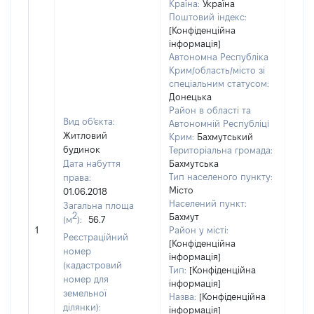
Країна:
Україна
Поштовий індекс:
[Конфіденційна
інформація]
Автономна Республіка
Крим/область/місто зі
спеціальним статусом:
Донецька
Район в області та
Вид об'єкта:
Автономній Республіці
Житловий
Крим:
Бахмутський
будинок
Територіальна громада:
Дата набуття
Бахмутська
Тип населеного пункту:
права:
Місто
01.06.2018
342
Населений пункт:
Загальна площа
Тип 
2
Бахмут
(м
):
56.7
обʼє
1
Район у місті:
Реєстраційний
варт
[Конфіденційна
номер
інформація]
набу
(кадастровий
Тип:
[Конфіденційна
номер для
інформація]
земельної
Назва:
[Конфіденційна
ділянки):
інформація]