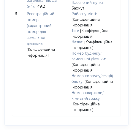
Загальна площа
1515
Населений пункт:
2
(м
):
49.2
Тип 
Бахмут
обʼє
3
Реєстраційний
Район у місті:
варт
[Конфіденційна
номер
інформація]
набу
(кадастровий
Тип:
[Конфіденційна
номер для
інформація]
земельної
Назва:
[Конфіденційна
ділянки):
інформація]
[Конфіденційна
Номер будинку/
інформація]
земельної ділянки:
[Конфіденційна
інформація]
Номер корпусу/секції/
блоку:
[Конфіденційна
інформація]
Номер квартири/
кімнати/гаражу:
[Конфіденційна
інформація]