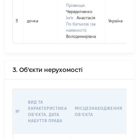
Прізвище:
Чередніченко
Ім'я:
Анастасія
3
дочка
Україна
По батькові (за
наявності):
Володимирівна
3. Об'єкти нерухомості
ВАР
ВИД ТА
ДАТ
ХАРАКТЕРИСТИКА
МІСЦЕЗНАХОДЖЕННЯ
ПРА
№
ОБʼЄКТА, ДАТА
ОБʼЄКТА
ОС
НАБУТТЯ ПРАВА
ГР
ОЦІ