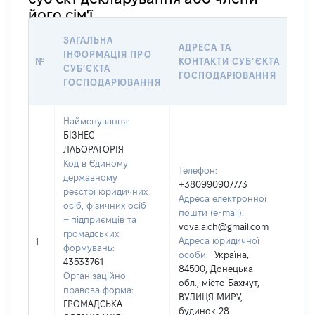
його сім'ї
ІН
ЗАГАЛЬНА
АДРЕСА ТА
Щ
ІНФОРМАЦІЯ ПРО
№
КОНТАКТИ СУБʼЄКТА
ОС
СУБʼЄКТА
ГОСПОДАРЮВАННЯ
НА
ГОСПОДАРЮВАННЯ
ОБ
Найменування:
БІЗНЕС
ЛАБОРАТОРІЯ
Код в Єдиному
Телефон:
державному
+380990907773
реєстрі юридичних
Прі
Адреса електронної
осіб, фізичних осіб
Чер
пошти (e-mail):
– підприємців та
Ім'я
vova.a.ch@gmail.com
громадських
Во
Адреса юридичної
1
формувань:
По 
особи:
Україна,
43533761
(за
84500, Донецька
Організаційно-
ная
обл., місто Бахмут,
правова форма:
Ана
ВУЛИЦЯ МИРУ,
ГРОМАДСЬКА
будинок 28