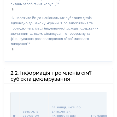
питань запобігання корупції?
Ні
Чи належите Ви до національних публічних діячів
відповідно до Закону України “Про запобігання та
протидію легалізації (відмиванню) доходів, одержаних
злочинним шляхом, фінансуванню тероризму та
фінансуванню розповсюдження зброї масового
знищення”?
Ні
2.2. Інформація про членів сім'ї
суб'єкта декларування
ПРІЗВИЩЕ, ІМʼЯ, ПО
ЗВʼЯЗОК ІЗ
БАТЬКОВІ (ЗА
№
СУБʼЄКТОМ
НАЯВНОСТІ) ДЛЯ
ГРОМАДЯНСТВО