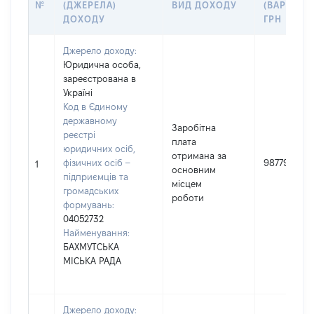
№
(ДЖЕРЕЛА)
ВИД ДОХОДУ
(ВАРТІСТЬ
ДОХОДУ
ГРН
Джерело доходу:
Юридична особа,
зареєстрована в
Україні
Код в Єдиному
державному
Заробітна
реєстрі
плата
юридичних осіб,
отримана за
фізичних осіб –
98779
1
основним
підприємців та
місцем
громадських
роботи
формувань:
04052732
Найменування:
БАХМУТСЬКА
МІСЬКА РАДА
Джерело доходу: