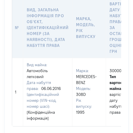
ВАРТІСТЬ 
ВИД, ЗАГАЛЬНА
ДАТУ
ІНФОРМАЦІЯ ПРО
НАБУТТЯ
МАРКА,
ОБʼЄКТ,
ПРАВА АБО
МОДЕЛЬ,
№
ІДЕНТИФІКАЦІЙНИЙ
ЗА
РІК
НОМЕР (ЗА
ОСТАННЬ
ВИПУСКУ
НАЯВНОСТІ), ДАТА
ГРОШОВО
НАБУТТЯ ПРАВА
ОЦІНКОЮ,
ГРН
Вид майна:
Автомобіль
Марка:
30000
легковий
MERCEDES-
Тип
Дата набуття
BENZ
вартості
права:
06.06.2016
Модель:
майна:
це
1
Ідентифікаційний
308D
вартість на
номер (VIN-код,
Рік
дату
номер шасі):
випуску:
набуття
[Конфіденційна
1995
права
інформація]