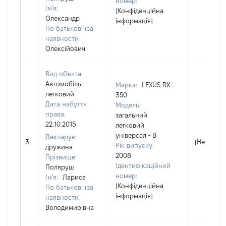
номер:
Ім'я:
[Конфіденційна
Олександр
інформація]
По батькові (за
наявності):
Олексійович
Вид об'єкта:
Автомобіль
Марка:
LEXUS RX
легковий
350
Дата набуття
Модель:
права:
загальний
22.10.2015
легковий
універсал - В
Декларує:
3
[Не відом
Рік випуску:
дружина
2008
Прізвище:
Ідентифікаційний
Поляруш
номер:
Ім'я:
Лариса
[Конфіденційна
По батькові (за
інформація]
наявності):
Володимирівна