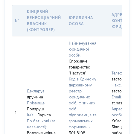
КІНЦЕВИЙ
АДРЕСА Т
БЕНЕФІЦІАРНИЙ
ЮРИДИЧНА
№
КОНТАКТИ
ВЛАСНИК
ОСОБА
ЮРИДИЧН
(КОНТРОЛЕР)
Найменування
юридичної
особи:
Споживче
товариство
"Настуся"
Телефон:
[
Код в Єдиному
застосовуєт
державному
Факс:
[Не
Декларує:
реєстрі
застосовуєт
дружина
юридичних
Email:
Прізвище:
осіб, фізичних
st.nastysa@
Поляруш
осіб –
Адреса юри
1
Ім'я:
Лариса
підприємців та
особи:
091
По батькові (за
громадських
Київська об
наявності):
формувань:
Білоцерків
Володимирівна
30118108
район, село