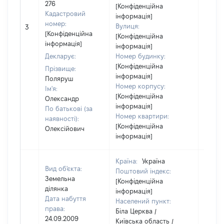
276
[Конфіденційна
Кадастровий
інформація]
[Не
номер:
Вулиця:
3
відом
[Конфіденційна
[Конфіденційна
інформація]
інформація]
Декларує:
Номер будинку:
[Конфіденційна
Прізвище:
інформація]
Поляруш
Номер корпусу:
Ім'я:
[Конфіденційна
Олександр
інформація]
По батькові (за
Номер квартири:
наявності):
[Конфіденційна
Олексійович
інформація]
Країна:
Україна
Вид об'єкта:
Поштовий індекс:
Земельна
[Конфіденційна
ділянка
інформація]
Дата набуття
Населений пункт:
права:
Біла Церква /
24.09.2009
Київська область /