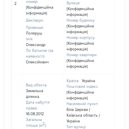
[Не
номер:
Вулиця:
2
відом
[Конфіденційна
[Конфіденційна
інформація]
інформація]
Декларує:
Номер будинку:
[Конфіденційна
Прізвище:
інформація]
Поляруш
Номер корпусу:
Ім'я:
[Конфіденційна
Олександр
інформація]
По батькові (за
Номер квартири:
наявності):
[Конфіденційна
Олексійович
інформація]
Країна:
Україна
Вид об'єкта:
Поштовий індекс:
Земельна
[Конфіденційна
ділянка
інформація]
Дата набуття
Населений пункт:
права:
Біла Церква /
16.08.2012
Київська область /
Загальна
Україна
2
площа (м
):
Тип вулиці: