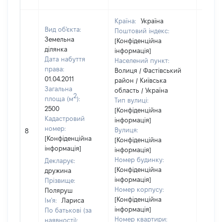
Країна:
Україна
Вид об'єкта:
Поштовий індекс:
Земельна
[Конфіденційна
ділянка
інформація]
Дата набуття
Населений пункт:
права:
Волиця / Фастівський
01.04.2011
район / Київська
Загальна
область / Україна
2
площа (м
):
Тип вулиці:
2500
[Конфіденційна
Кадастровий
інформація]
[Не
номер:
Вулиця:
8
відом
[Конфіденційна
[Конфіденційна
інформація]
інформація]
Номер будинку:
Декларує:
[Конфіденційна
дружина
інформація]
Прізвище:
Номер корпусу:
Поляруш
[Конфіденційна
Ім'я:
Лариса
інформація]
По батькові (за
Номер квартири:
наявності):