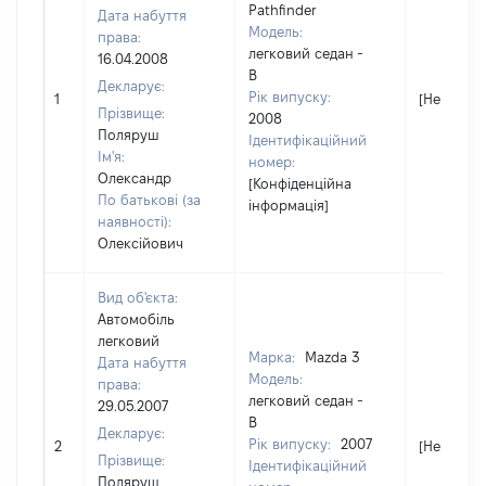
Pathfinder
Дата набуття
Модель:
права:
легковий седан -
16.04.2008
В
Декларує:
Рік випуску:
1
[Не відом
Прізвище:
2008
Поляруш
Ідентифікаційний
Ім'я:
номер:
Олександр
[Конфіденційна
По батькові (за
інформація]
наявності):
Олексійович
Вид об'єкта:
Автомобіль
легковий
Марка:
Mazda 3
Дата набуття
Модель:
права:
легковий седан -
29.05.2007
В
Декларує:
Рік випуску:
2007
2
[Не відом
Прізвище:
Ідентифікаційний
Поляруш