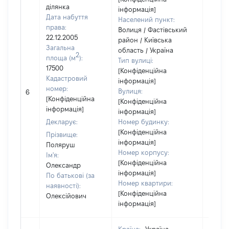
ділянка
інформація]
Дата набуття
Населений пункт:
права:
Волиця / Фастівський
22.12.2005
район / Київська
Загальна
область / Україна
2
площа (м
):
Тип вулиці:
17500
[Конфіденційна
Кадастровий
інформація]
[Не
номер:
Вулиця:
6
відом
[Конфіденційна
[Конфіденційна
інформація]
інформація]
Декларує:
Номер будинку:
[Конфіденційна
Прізвище:
інформація]
Поляруш
Номер корпусу:
Ім'я:
[Конфіденційна
Олександр
інформація]
По батькові (за
Номер квартири:
наявності):
[Конфіденційна
Олексійович
інформація]