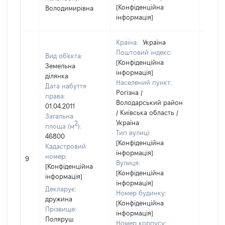
[Конфіденційна
Володимирівна
інформація]
Країна:
Україна
Поштовий індекс:
Вид об'єкта:
[Конфіденційна
Земельна
інформація]
ділянка
Населений пункт:
Дата набуття
Рогізна /
права:
Володарський район
01.04.2011
/ Київська область /
Загальна
Україна
2
площа (м
):
Тип вулиці:
46800
[Конфіденційна
Кадастровий
інформація]
[Не
номер:
9
Вулиця:
відом
[Конфіденційна
[Конфіденційна
інформація]
інформація]
Декларує:
Номер будинку:
дружина
[Конфіденційна
Прізвище:
інформація]
Поляруш
Номер корпусу: