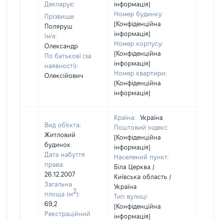
Декларує:
інформація]
Номер будинку:
Прізвище:
[Конфіденційна
Поляруш
інформація]
Ім'я:
Номер корпусу:
Олександр
[Конфіденційна
По батькові (за
інформація]
наявності):
Номер квартири:
Олексійович
[Конфіденційна
інформація]
Країна:
Україна
Вид об'єкта:
Поштовий індекс:
Житловий
[Конфіденційна
будинок
інформація]
Дата набуття
Населений пункт:
права:
Біла Церква /
26.12.2007
Київська область /
Загальна
Україна
2
площа (м
):
Тип вулиці:
69,2
[Конфіденційна
Реєстраційний
інформація]