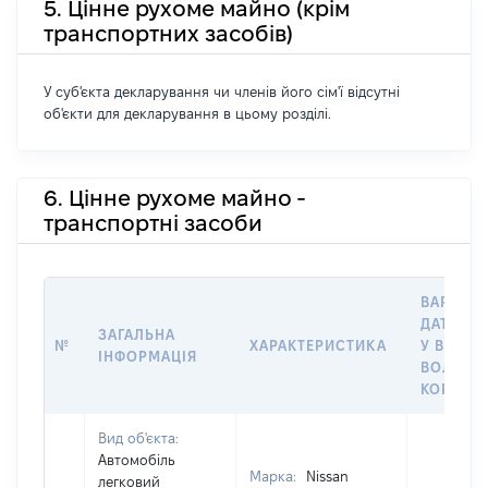
5. Цінне рухоме майно (крім
транспортних засобів)
У суб'єкта декларування чи членів його сім'ї відсутні
об'єкти для декларування в цьому розділі.
6. Цінне рухоме майно -
транспортні засоби
ВАРТІСТ
ДАТУ НА
ЗАГАЛЬНА
№
ХАРАКТЕРИСТИКА
У ВЛАСН
ІНФОРМАЦІЯ
ВОЛОДІ
КОРИСТ
Вид об'єкта:
Автомобіль
Марка:
Nissan
легковий