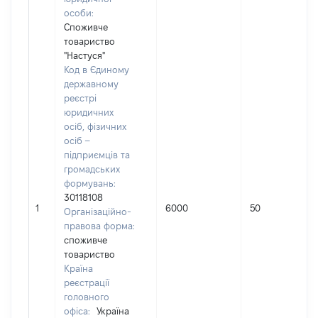
особи:
Споживче
товариство
"Настуся"
Код в Єдиному
державному
реєстрі
юридичних
осіб, фізичних
осіб –
підприємців та
громадських
формувань:
30118108
1
6000
50
Організаційно-
правова форма:
споживче
товариство
Країна
реєстрації
головного
офіса:
Україна