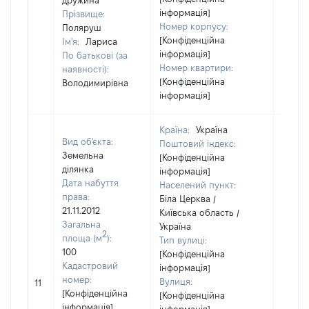
дружина
інформація]
Прізвище:
Номер корпусу:
Поляруш
[Конфіденційна
Ім'я:
Лариса
інформація]
По батькові (за
Номер квартири:
наявності):
[Конфіденційна
Володимирівна
інформація]
Країна:
Україна
Вид об'єкта:
Поштовий індекс:
Земельна
[Конфіденційна
ділянка
інформація]
Дата набуття
Населений пункт:
права:
Біла Церква /
21.11.2012
Київська область /
Загальна
Україна
2
площа (м
):
Тип вулиці:
100
[Конфіденційна
Кадастровий
інформація]
[Не
номер:
Вулиця:
11
відом
[Конфіденційна
[Конфіденційна
інформація]