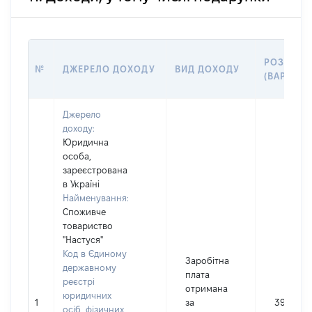
РОЗМІР
№
ДЖЕРЕЛО ДОХОДУ
ВИД ДОХОДУ
(ВАРТІСТ
Джерело
доходу:
Юридична
особа,
зареєстрована
в Україні
Найменування:
Споживче
товариство
"Настуся"
Код в Єдиному
Заробітна
державному
плата
реєстрі
отримана
юридичних
1
за
39629
осіб, фізичних