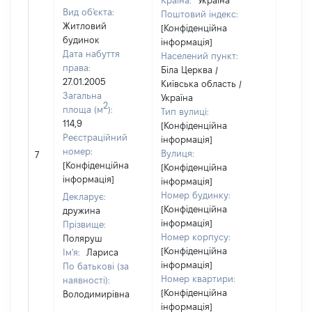
Країна:
Україна
Вид об'єкта:
Поштовий індекс:
Житловий
[Конфіденційна
будинок
інформація]
Дата набуття
Населений пункт:
права:
Біла Церква /
27.01.2005
Київська область /
Загальна
Україна
2
площа (м
):
Тип вулиці:
114,9
[Конфіденційна
Реєстраційний
інформація]
[Не
номер:
Вулиця:
7
відом
[Конфіденційна
[Конфіденційна
інформація]
інформація]
Номер будинку:
Декларує:
[Конфіденційна
дружина
інформація]
Прізвище:
Номер корпусу:
Поляруш
[Конфіденційна
Ім'я:
Лариса
інформація]
По батькові (за
Номер квартири:
наявності):
[Конфіденційна
Володимирівна
інформація]