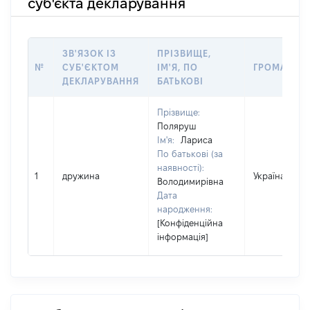
суб'єкта декларування
ЗВ'ЯЗОК ІЗ
ПРІЗВИЩЕ,
№
СУБ'ЄКТОМ
ІМ'Я, ПО
ГРОМАДЯН
ДЕКЛАРУВАННЯ
БАТЬКОВІ
Прізвище:
Поляруш
Ім'я:
Лариса
По батькові (за
наявності):
1
дружина
Україна
Володимирівна
Дата
народження:
[Конфіденційна
інформація]