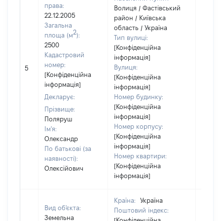
права:
Волиця / Фастівський
22.12.2005
район / Київська
Загальна
область / Україна
2
площа (м
):
Тип вулиці:
2500
[Конфіденційна
Кадастровий
інформація]
[Не
номер:
Вулиця:
5
відом
[Конфіденційна
[Конфіденційна
інформація]
інформація]
Декларує:
Номер будинку:
[Конфіденційна
Прізвище:
інформація]
Поляруш
Номер корпусу:
Ім'я:
[Конфіденційна
Олександр
інформація]
По батькові (за
Номер квартири:
наявності):
[Конфіденційна
Олексійович
інформація]
Країна:
Україна
Вид об'єкта:
Поштовий індекс:
Земельна
[Конфіденційна