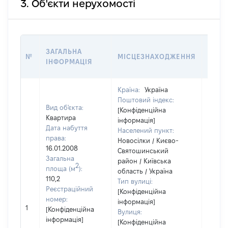
3. Об'єкти нерухомості
ВАРТ
ЗАГАЛЬНА
№
МІСЦЕЗНАХОДЖЕННЯ
НА Д
ІНФОРМАЦІЯ
НАБУ
Країна:
Україна
Поштовий індекс:
Вид об'єкта:
[Конфіденційна
Квартира
інформація]
Дата набуття
Населений пункт:
права:
Новосілки / Києво-
16.01.2008
Святошинський
Загальна
район / Київська
2
площа (м
):
область / Україна
110,2
Тип вулиці:
Реєстраційний
[Конфіденційна
номер:
інформація]
[Не
1
[Конфіденційна
Вулиця:
відом
інформація]
[Конфіденційна