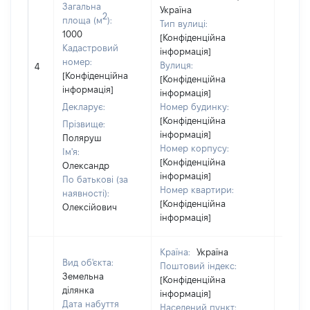
Загальна
Україна
2
площа (м
):
Тип вулиці:
1000
[Конфіденційна
Кадастровий
інформація]
[Не
номер:
Вулиця:
4
відом
[Конфіденційна
[Конфіденційна
інформація]
інформація]
Декларує:
Номер будинку:
[Конфіденційна
Прізвище:
інформація]
Поляруш
Номер корпусу:
Ім'я:
[Конфіденційна
Олександр
інформація]
По батькові (за
Номер квартири:
наявності):
[Конфіденційна
Олексійович
інформація]
Країна:
Україна
Вид об'єкта:
Поштовий індекс:
Земельна
[Конфіденційна
ділянка
інформація]
Дата набуття
Населений пункт: