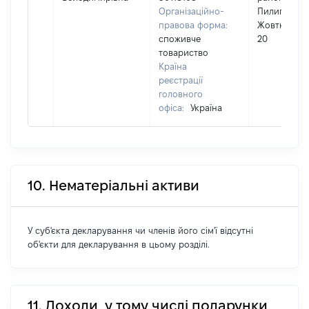
Організаційно-
Пилипча, в
правова форма:
Жовтнева, 
споживче
20
товариство
Країна
реєстрації
головного
офіса:
Україна
10. Нематеріальні активи
У суб'єкта декларування чи членів його сім'ї відсутні
об'єкти для декларування в цьому розділі.
11. Доходи, у тому числі подарунки