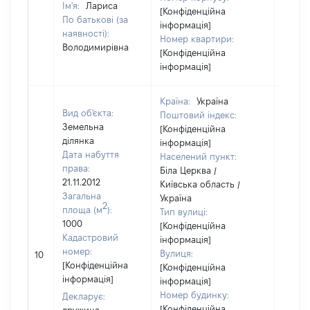
Ім'я:
Лариса
[Конфіденційна
По батькові (за
інформація]
наявності):
Номер квартири:
Володимирівна
[Конфіденційна
інформація]
Країна:
Україна
Вид об'єкта:
Поштовий індекс:
Земельна
[Конфіденційна
ділянка
інформація]
Дата набуття
Населений пункт:
права:
Біла Церква /
21.11.2012
Київська область /
Загальна
Україна
2
площа (м
):
Тип вулиці:
1000
[Конфіденційна
Кадастровий
інформація]
[Не
номер:
Вулиця:
10
відом
[Конфіденційна
[Конфіденційна
інформація]
інформація]
Номер будинку:
Декларує:
[Конфіденційна