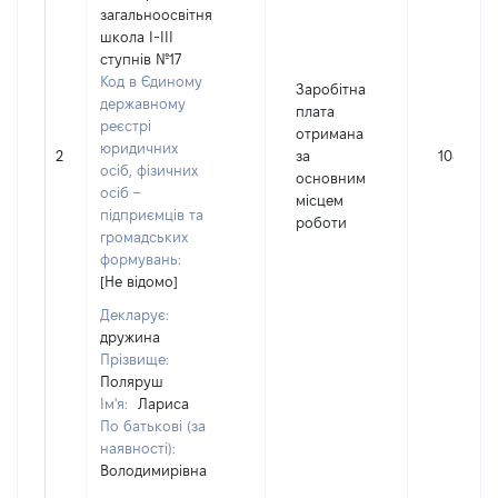
загальноосвітня
школа І-ІІІ
ступнів №17
Код в Єдиному
Заробітна
державному
плата
реєстрі
отримана
юридичних
2
за
108957
осіб, фізичних
основним
осіб –
місцем
підприємців та
роботи
громадських
формувань:
[Не відомо]
Декларує:
дружина
Прізвище:
Поляруш
Ім'я:
Лариса
По батькові (за
наявності):
Володимирівна