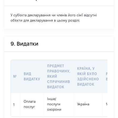
У суб'єкта декларування чи членів його сім'ї відсутні
об'єкти для декларування в цьому розділі.
9. Видатки
ПРЕДМЕТ
КРАЇНА, У
ПРАВОЧИНУ,
ВИД
ЯКІЙ БУЛО
РОЗМ
№
ЯКИЙ
ВИДАТКУ
ЗДІЙСНЕНО
ВИДАТ
СПРИЧИНИВ
ВИДАТОК
ВИДАТОК
Інше
/
Оплата
послуги
Україна
140000
1
послуг
охорони