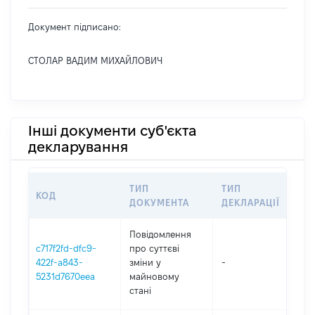
Документ підписано:
СТОЛАР ВАДИМ МИХАЙЛОВИЧ
Інші документи суб'єкта
декларування
ТИП
ТИП
КОД
ПЕ
ДОКУМЕНТА
ДЕКЛАРАЦІЇ
Повідомлення
c717f2fd-dfc9-
про суттєві
422f-a843-
зміни y
-
202
5231d7670eea
майновому
стані