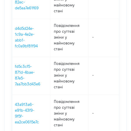
82ec-
майновому
de5aa7e61f69
стані
Повідомлення
d4d5d24e-
про суттєві
1c9a-4e2e-
зміни y
-
202
abb1-
майновому
fc0a9bf81f94
стані
Повідомлення
fd5c3cf5-
про суттєві
871d-4bae-
зміни y
-
202
87e5-
майновому
7aa7bb3d43e6
стані
Повідомлення
43a913a6-
про суттєві
e91b-43f9-
зміни y
-
202
9f5f-
майновому
ea2ce0615e7c
стані