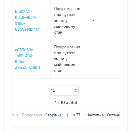
Повідомлення
fdb07774-
про суттєві
6dc6-4684-
зміни y
-
202
916c-
майновому
88b9e14bf417
стані
Повідомлення
c083d62e-
про суттєві
1b69-407e-
зміни y
-
202
905c-
майновому
395a7a0709b1
стані
1 - 10 з 369
Перша
Попередня
Сторінка
з
37
Наступна
Остання