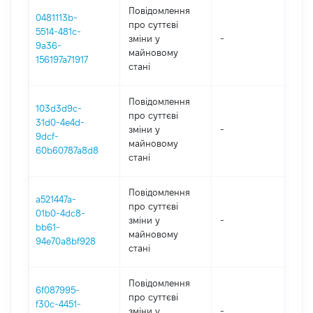
Повідомлення
0481113b-
про суттєві
5514-481c-
зміни y
-
202
9a36-
майновому
156197a71917
стані
Повідомлення
103d3d9c-
про суттєві
31d0-4e4d-
зміни y
-
202
9dcf-
майновому
60b60787a8d8
стані
Повідомлення
a521447a-
про суттєві
01b0-4dc8-
зміни y
-
202
bb61-
майновому
94e70a8bf928
стані
Повідомлення
6f087995-
про суттєві
f30c-4451-
зміни y
-
202