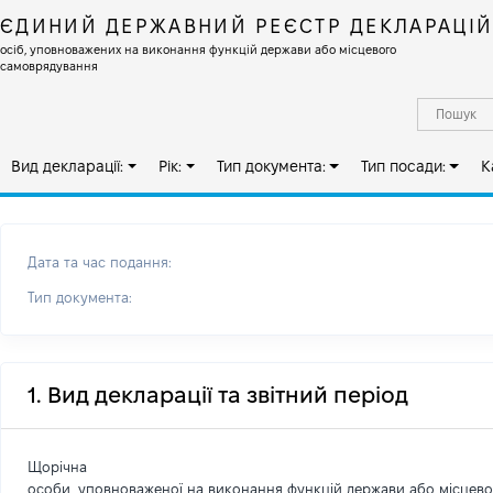
ЄДИНИЙ ДЕРЖАВНИЙ РЕЄСТР ДЕКЛАРАЦІ
осіб, уповноважених на виконання функцій держави або місцевого
самоврядування
Вид декларації:
Рік:
Тип документа:
Тип посади:
К
Дата та час подання:
Тип документа:
1. Вид декларації та звітний період
Щорічна
особи, уповноваженої на виконання функцій держави або місцев