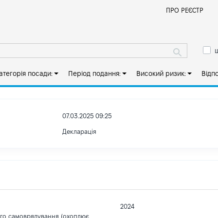
Й
ПРО РЕЄСТР
ш
атегорія посади:
Період подання:
Високий ризик:
Відп
07.03.2025 09:25
Декларація
2024
ого самоврядування (охоплює