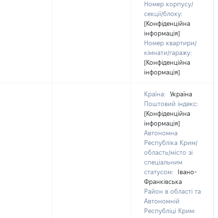
Номер корпусу/
секції/блоку:
[Конфіденційна
інформація]
Номер квартири/
кімнати/гаражу:
[Конфіденційна
інформація]
Країна:
Україна
Поштовий індекс:
[Конфіденційна
інформація]
Автономна
Республіка Крим/
область/місто зі
спеціальним
статусом:
Івано-
Франківська
Район в області та
Автономній
Республіці Крим: