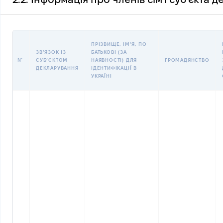
ПРІЗВИЩЕ, ІМʼЯ, ПО
ЗВʼЯЗОК ІЗ
БАТЬКОВІ (ЗА
№
СУБʼЄКТОМ
НАЯВНОСТІ) ДЛЯ
ГРОМАДЯНСТВО
ДЕКЛАРУВАННЯ
ІДЕНТИФІКАЦІЇ В
УКРАЇНІ