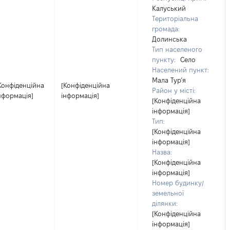
Калуський
Територіальна
громада:
Долинська
Тип населеного
пункту:
Село
Населений пункт:
Мала Тур’я
Конфіденційна
[Конфіденційна
Район у місті:
нформація]
інформація]
[Конфіденційна
інформація]
Тип:
[Конфіденційна
інформація]
Назва:
[Конфіденційна
інформація]
Номер будинку/
земельної
ділянки:
[Конфіденційна
інформація]