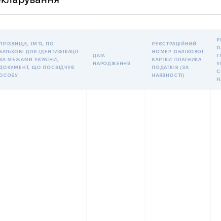
Р
ПРІЗВИЩЕ, ІМʼЯ, ПО
РЕЄСТРАЦІЙНИЙ
П
БАТЬКОВІ ДЛЯ ІДЕНТИФІКАЦІЇ
НОМЕР ОБЛІКОВОЇ
ДАТА
Г
ЗА МЕЖАМИ УКРАЇНИ,
КАРТКИ ПЛАТНИКА
НАРОДЖЕННЯ
У
ДОКУМЕНТ, ЩО ПОСВІДЧУЄ
ПОДАТКІВ (ЗА
С
ОСОБУ
НАЯВНОСТІ)
Н