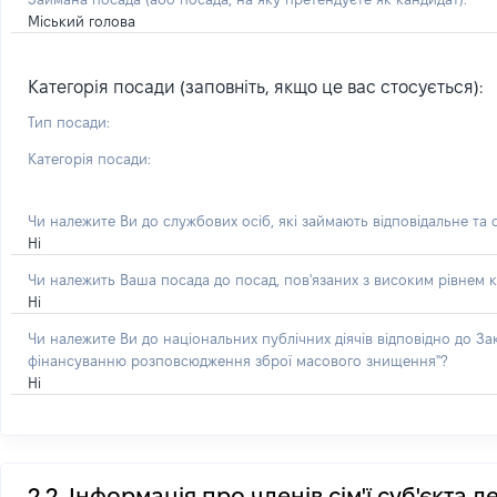
Міський голова
Категорія посади (заповніть, якщо це вас стосується):
Тип посади:
Категорія посади:
Чи належите Ви до службових осіб, які займають відповідальне та
Ні
Чи належить Ваша посада до посад, пов'язаних з високим рівнем к
Ні
Чи належите Ви до національних публічних діячів відповідно до З
фінансуванню розповсюдження зброї масового знищення"?
Ні
2.2. Інформація про членів сім'ї суб'єкта 