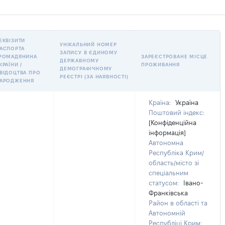
ЕКВІЗИТИ
УНІКАЛЬНИЙ НОМЕР
АСПОРТА
ЗАПИСУ В ЄДИНОМУ
РОМАДЯНИНА
ЗАРЕЄСТРОВАНЕ МІСЦЕ
ДЕРЖАВНОМУ
КРАЇНИ /
ПРОЖИВАННЯ
ДЕМОГРАФІЧНОМУ
ВІДОЦТВА ПРО
РЕЄСТРІ (ЗА НАЯВНОСТІ)
АРОДЖЕННЯ
Країна:
Україна
Поштовий індекс:
[Конфіденційна
інформація]
Автономна
Республіка Крим/
область/місто зі
спеціальним
статусом:
Івано-
Франківська
Район в області та
Автономній
Республіці Крим: