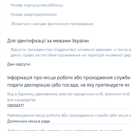
Номер корпусу/секції/блоку:
Номер квартири/кімнати:
Збігається з місцем фактичного проживання:
Для ідентифікації за межами України
Відсутнє громадянство (підданство) іноземної держави, а також д
дають право на постійне проживання на території іноземної де
Дані відсутні
Інформація про місце роботи або проходження служби (
подати декларацію (або посада, на яку претендуєте як 
Код в Єдиному державному реєстрі юридичних осіб, фізичних осі
для кандидатів):
04054317
Найменування місця роботи або проходження служби (або місця м
Долинська міська рада
Займана посада
(або посада, на яку претендуєте як кандидат)
: