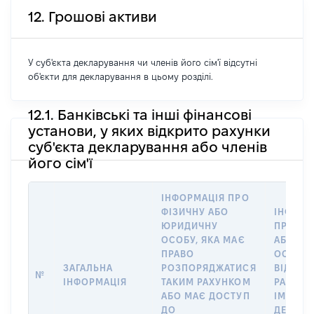
12. Грошові активи
У суб'єкта декларування чи членів його сім'ї відсутні
об'єкти для декларування в цьому розділі.
12.1. Банківські та інші фінансові
установи, у яких відкрито рахунки
суб'єкта декларування або членів
його сім'ї
ІНФОРМАЦІЯ ПРО
ФІЗИЧНУ АБО
ІНФОРМ
ЮРИДИЧНУ
ПРО ФІ
ОСОБУ, ЯКА МАЄ
АБО Ю
ПРАВО
ОСОБУ,
ЗАГАЛЬНА
РОЗПОРЯДЖАТИСЯ
ВІДКРИ
№
ІНФОРМАЦІЯ
ТАКИМ РАХУНКОМ
РАХУНО
АБО МАЄ ДОСТУП
ІМ’Я СУ
ДО
ДЕКЛАР