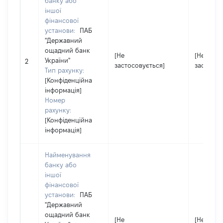
банку або
іншої
фінансової
установи:
ПАБ
"Державний
ощадний банк
[Не
[Не
України"
2
застосовується]
застосов
Тип рахунку:
[Конфіденційна
інформація]
Номер
рахунку:
[Конфіденційна
інформація]
Найменування
банку або
іншої
фінансової
установи:
ПАБ
"Державний
ощадний банк
[Не
[Не