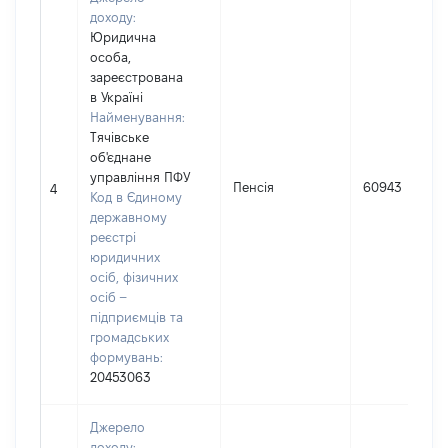
доходу:
Юридична
особа,
зареєстрована
в Україні
Найменування:
Тячівське
об'єднане
управління ПФУ
Пенсія
60943
4
Код в Єдиному
державному
реєстрі
юридичних
осіб, фізичних
осіб –
підприємців та
громадських
формувань:
20453063
Джерело
доходу: