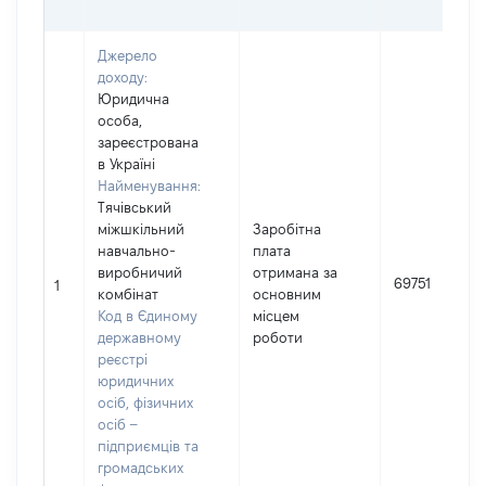
Джерело
доходу:
Юридична
особа,
зареєстрована
в Україні
Найменування:
Тячівський
міжшкільний
Заробітна
навчально-
плата
виробничий
отримана за
69751
1
комбінат
основним
Код в Єдиному
місцем
державному
роботи
реєстрі
юридичних
осіб, фізичних
осіб –
підприємців та
громадських