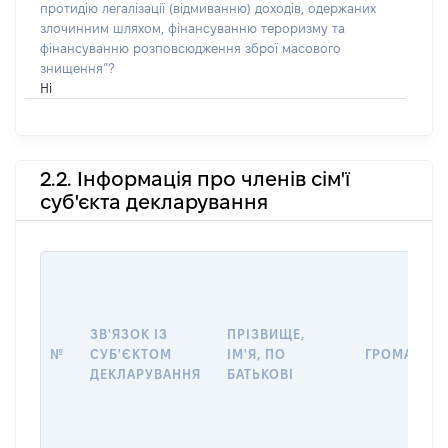
протидію легалізації (відмиванню) доходів, одержаних
злочинним шляхом, фінансуванню тероризму та
фінансуванню розповсюдження зброї масового
знищення”?
Ні
2.2. Інформація про членів сім'ї
суб'єкта декларування
ЗВ'ЯЗОК ІЗ
ПРІЗВИЩЕ,
№
СУБ'ЄКТОМ
ІМ'Я, ПО
ГРОМАДЯН
ДЕКЛАРУВАННЯ
БАТЬКОВІ