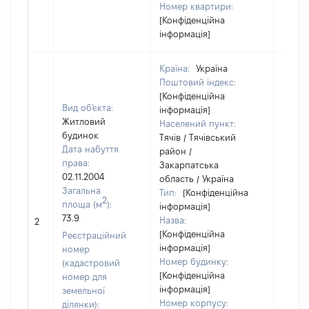
Номер квартири:
[Конфіденційна
інформація]
Країна:
Україна
Поштовий індекс:
[Конфіденційна
Вид об'єкта:
інформація]
Житловий
Населений пункт:
будинок
Тячів / Тячівський
Дата набуття
район /
права:
Закарпатська
02.11.2004
область / Україна
Загальна
Тип:
[Конфіденційна
2
площа (м
):
інформація]
73.9
Назва:
[Не ві
2
[Конфіденційна
Реєстраційний
інформація]
номер
Номер будинку:
(кадастровий
[Конфіденційна
номер для
інформація]
земельної
Номер корпусу:
ділянки):