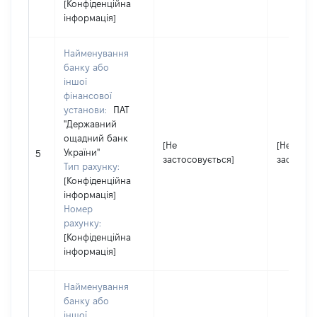
[Конфіденційна
інформація]
Найменування
банку або
іншої
фінансової
установи:
ПАТ
"Державний
ощадний банк
[Не
[Не
України"
5
застосовується]
застосов
Тип рахунку:
[Конфіденційна
інформація]
Номер
рахунку:
[Конфіденційна
інформація]
Найменування
банку або
іншої