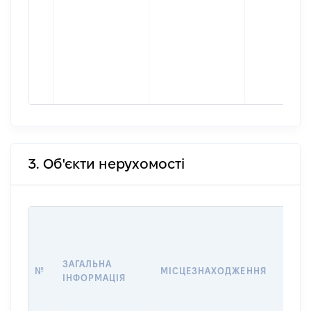
3. Об'єкти нерухомості
ВАРТ
ДАТУ
НАБУ
ЗАГАЛЬНА
ПРАВ
№
МІСЦЕЗНАХОДЖЕННЯ
ІНФОРМАЦІЯ
ЗА
ОСТ
ГРО