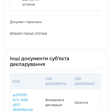
установ
Документ підписано:
ЯРИНИЧ ГАННА ІЛЛІЧНА
Інші документи суб'єкта
декларування
ТИП
ТИП
КОД
ПЕРІ
ДОКУМЕНТА
ДЕКЛАРАЦІЇ
ac0703f9-
9c7c-4149-
Виправлена
Щорічна
2025
a937-
декларація
2f63f09b71e9