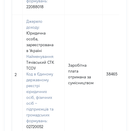
формувань:
22088018
Джерело
доходу:
Юридична
особа,
зареєстрована
в Україні
Найменування:
Тячівський СТК
Заробітна
ТСОУ
плата
Код в Єдиному
38465
2
отримана за
державному
сумісництвом
реєстрі
юридичних
осіб, фізичних
осіб –
підприємців та
громадських
формувань:
02720052