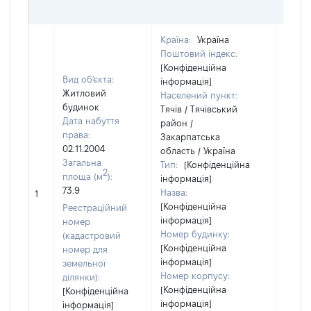
ОЦІ
Країна:
Україна
Поштовий індекс:
[Конфіденційна
Вид об'єкта:
інформація]
Житловий
Населений пункт:
будинок
Тячів / Тячівський
Дата набуття
район /
права:
Закарпатська
02.11.2004
область / Україна
Загальна
Тип:
[Конфіденційна
2
площа (м
):
інформація]
73.9
Назва:
[Не ві
1
[Конфіденційна
Реєстраційний
інформація]
номер
Номер будинку:
(кадастровий
[Конфіденційна
номер для
інформація]
земельної
Номер корпусу:
ділянки):
[Конфіденційна
[Конфіденційна
інформація]
інформація]