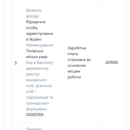
Джерело
доходу:
Юридична
особа,
зареєстрована
в Україні
Найменування:
Заробітна
Тячівська
плата
міська рада
отримана за
Код в Єдиному
247690
3
основним
державному
місцем
реєстрі
роботи
юридичних
осіб, фізичних
осіб –
підприємців та
громадських
формувань:
04053766
Джерело