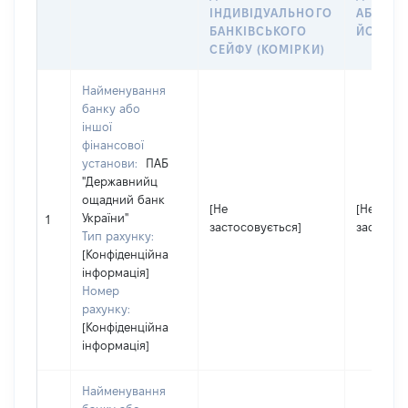
ІНДИВІДУАЛЬНОГО
АБО ЧЛ
БАНКІВСЬКОГО
ЙОГО СІ
СЕЙФУ (КОМІРКИ)
Найменування
банку або
іншої
фінансової
установи:
ПАБ
"Державнийц
ощадний банк
[Не
[Не
України"
1
застосовується]
застосов
Тип рахунку:
[Конфіденційна
інформація]
Номер
рахунку:
[Конфіденційна
інформація]
Найменування