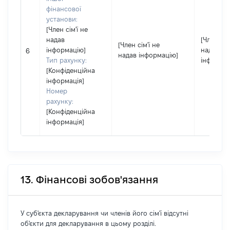
фінансової
установи:
[Член сім'ї не
надав
[Член сім
[Член сім'ї не
інформацію]
надав
6
надав інформацію]
Тип рахунку:
інформац
[Конфіденційна
інформація]
Номер
рахунку:
[Конфіденційна
інформація]
13. Фінансові зобов'язання
У суб'єкта декларування чи членів його сім'ї відсутні
об'єкти для декларування в цьому розділі.