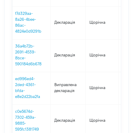
f7d329aa-
8a26-4bee-
Декларація
Щорічна
2025
86ac-
4824e0d9291b
36a4b72b-
2691-4539-
Декларація
Щорічна
2024
8bce-
590184d6b678
ed996ed4-
2ded-4361-
Виправлена
Щорічна
2023
bfda-
декларація
e8e2d22ba2fa
c0e5674d-
7302-459a-
Декларація
Щорічна
2023
9885-
595fc1381749