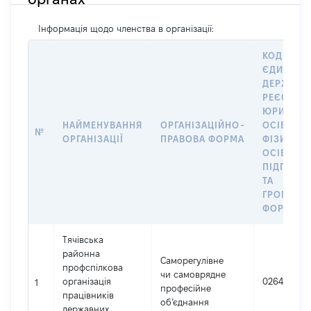
Інформація щодо членства в організації:
КОД В
ЄДИНОМ
ДЕРЖАВН
РЕЄСТРІ
ЮРИДИЧ
НАЙМЕНУВАННЯ
ОРГАНІЗАЦІЙНО-
ОСІБ,
№
ОРГАНІЗАЦІЇ
ПРАВОВА ФОРМА
ФІЗИЧНИ
ОСІБ –
ПІДПРИЄ
ТА
ГРОМАДС
ФОРМУВА
Тячівська
районна
Саморегулівне
профспілкова
чи самоврядне
організація
02649822
1
професійне
працівників
об’єднання
державних