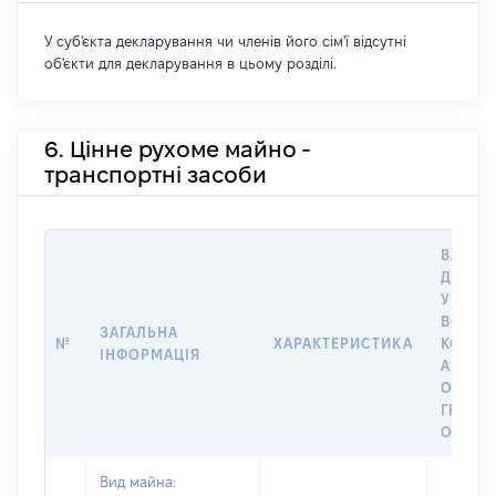
У суб'єкта декларування чи членів його сім'ї відсутні
об'єкти для декларування в цьому розділі.
6. Цінне рухоме майно -
транспортні засоби
ВАРТІС
ДАТУ 
У ВЛАС
ВОЛОД
ЗАГАЛЬНА
№
ХАРАКТЕРИСТИКА
КОРИС
ІНФОРМАЦІЯ
АБО З
ОСТА
ГРОШ
ОЦІНК
Вид майна: