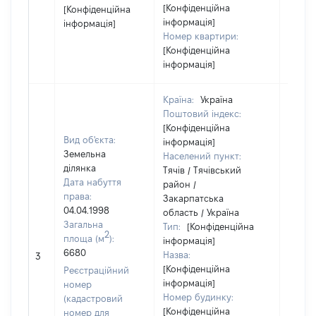
[Конфіденційна
[Конфіденційна
інформація]
інформація]
Номер квартири:
[Конфіденційна
інформація]
Країна:
Україна
Поштовий індекс:
[Конфіденційна
Вид об'єкта:
інформація]
Земельна
Населений пункт:
ділянка
Тячів / Тячівський
Дата набуття
район /
права:
Закарпатська
04.04.1998
область / Україна
Загальна
Тип:
[Конфіденційна
2
площа (м
):
інформація]
6680
Назва:
[Не ві
3
[Конфіденційна
Реєстраційний
інформація]
номер
Номер будинку:
(кадастровий
[Конфіденційна
номер для