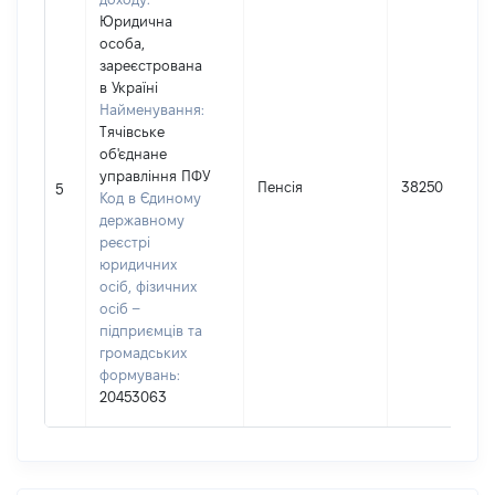
Юридична
особа,
зареєстрована
в Україні
Найменування:
Тячівське
об'єднане
управління ПФУ
Пенсія
38250
5
Код в Єдиному
державному
реєстрі
юридичних
осіб, фізичних
осіб –
підприємців та
громадських
формувань:
20453063