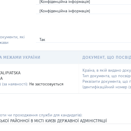
[Конфіденційна інформація]
[Конфіденційна інформація]
окументи, які
Так
ржави
 ЗА МЕЖАМИ УКРАЇНИ
ДОКУМЕНТ, ЩО ПОСВІ
Країна, в якій видано док
ZALIPIATSKA
Тип документа, що посвід
NA
Реквізити документа, що 
 (за наявності):
Не застосовується
Ідентифікаційний номер (з
боти чи проходження служби для кандидатів)
:
ЬКОЇ РАЙОННОЇ В МІСТІ КИЄВІ ДЕРЖАВНОЇ АДМІНІСТРАЦІЇ