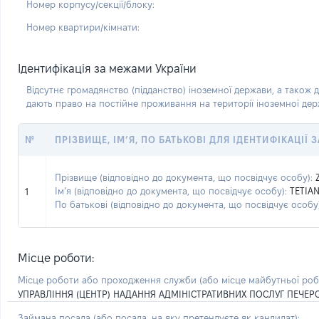
Номер корпусу/секції/блоку:
Номер квартири/кімнати:
Ідентифікація за межами України
Відсутнє громадянство (підданство) іноземної держави, а також д
дають право на постійне проживання на території іноземної де
№
ПРІЗВИЩЕ, ІМ’Я, ПО БАТЬКОВІ ДЛЯ ІДЕНТИФІКАЦІЇ
Прізвище (відповідно до документа, що посвідчує особу):
Ім’я (відповідно до документа, що посвідчує особу):
TETIA
1
По батькові (відповідно до документа, що посвідчує особу)
Місце роботи:
Місце роботи або проходження служби
(або місце майбутньої ро
УПРАВЛІННЯ (ЦЕНТР) НАДАННЯ АДМІНІСТРАТИВНИХ ПОСЛУГ ПЕЧЕРС
Займана посада
(або посада, на яку претендуєте як кандидат)
: