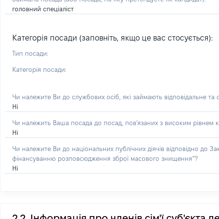
головний спеціаліст
Категорія посади (заповніть, якщо це вас стосується):
Тип посади:
Категорія посади:
Чи належите Ви до службових осіб, які займають відповідальне та
Ні
Чи належить Ваша посада до посад, пов'язаних з високим рівнем к
Ні
Чи належите Ви до національних публічних діячів відповідно до З
фінансуванню розповсюдження зброї масового знищення”?
Ні
2.2. Інформація про членів сім'ї суб'єкта 