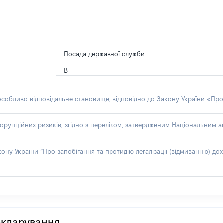
Посада державної служби
В
 особливо відповідальне становище, відповідно до Закону України «Про
орупційних ризиків, згідно з переліком, затвердженим Національним аг
акону України “Про запобігання та протидію легалізації (відмиванню) 
декларування