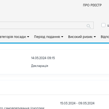
Й
ПРО РЕЄСТР
ш
атегорія посади:
Період подання:
Високий ризик:
Відп
14.05.2024 09:15
Декларація
15.03.2024 - 09.05.2024
ого самоврядування (охоплює