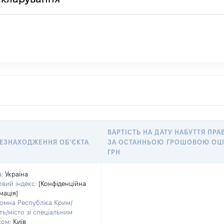
ВАРТІСТЬ НА ДАТУ НАБУТТЯ ПРА
ЕЗНАХОДЖЕННЯ ОБʼЄКТА
ЗА ОСТАННЬОЮ ГРОШОВОЮ ОЦ
ГРН
:
Україна
вий індекс:
[Конфіденційна
мація]
омна Республіка Крим/
ть/місто зі спеціальним
сом:
Київ