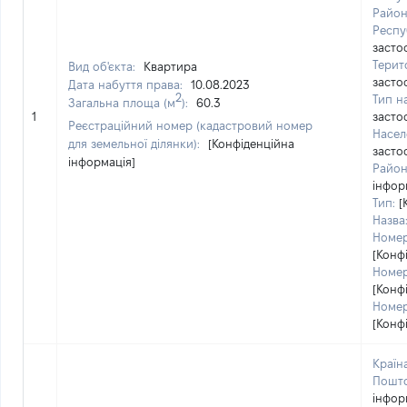
Район
Респу
засто
Терит
Вид об'єкта:
Квартира
засто
Дата набуття права:
10.08.2023
2
Тип н
Загальна площа (м
):
60.3
1
засто
Реєстраційний номер (кадастровий номер
Насел
для земельної ділянки):
[Конфіденційна
засто
інформація]
Район 
інфор
Тип:
[
Назва
Номер
[Конф
Номер
[Конф
Номер
[Конф
Країна
Пошто
інфор