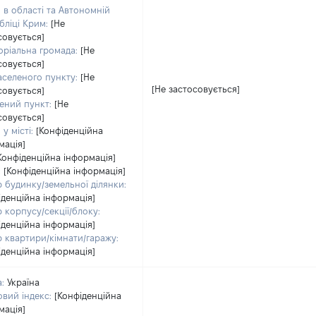
 в області та Автономній
бліці Крим:
[Не
совується]
оріальна громада:
[Не
совується]
аселеного пункту:
[Не
[Не застосовується]
совується]
ений пункт:
[Не
совується]
у місті:
[Конфіденційна
мація]
Конфіденційна інформація]
:
[Конфіденційна інформація]
 будинку/земельної ділянки:
іденційна інформація]
 корпусу/секції/блоку:
іденційна інформація]
 квартири/кімнати/гаражу:
іденційна інформація]
:
Україна
вий індекс:
[Конфіденційна
мація]