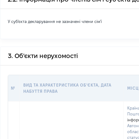
У суб'єкта декларування не зазначені члени сім'ї
3. Об'єкти нерухомості
ВИД ТА ХАРАКТЕРИСТИКА ОБʼЄКТА, ДАТА
№
МІСЦ
НАБУТТЯ ПРАВА
Країна
Пошто
інфор
Автон
облас
стату