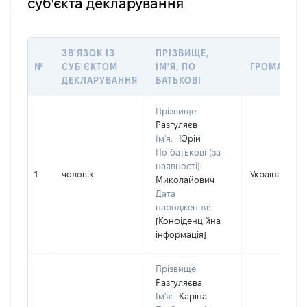
суб'єкта декларування
ЗВ'ЯЗОК ІЗ
ПРІЗВИЩЕ,
№
СУБ'ЄКТОМ
ІМ'Я, ПО
ГРОМАДЯН
ДЕКЛАРУВАННЯ
БАТЬКОВІ
Прізвище:
Разгуляєв
Ім'я:
Юрій
По батькові (за
наявності):
1
чоловік
Україна
Миколайович
Дата
народження:
[Конфіденційна
інформація]
Прізвище:
Разгуляєва
Ім'я:
Каріна