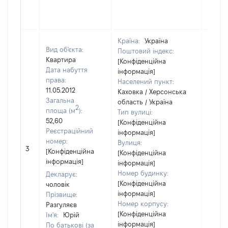
Країна:
Україна
Вид об'єкта:
Поштовий індекс:
Квартира
[Конфіденційна
Дата набуття
інформація]
права:
Населений пункт:
11.05.2012
Каховка / Херсонська
Загальна
область / Україна
2
площа (м
):
Тип вулиці:
52,60
[Конфіденційна
Реєстраційний
інформація]
номер:
Вулиця:
3
75905
[Конфіденційна
[Конфіденційна
інформація]
інформація]
Номер будинку:
Декларує:
[Конфіденційна
чоловік
інформація]
Прізвище:
Номер корпусу:
Разгуляєв
[Конфіденційна
Ім'я:
Юрій
інформація]
По батькові (за