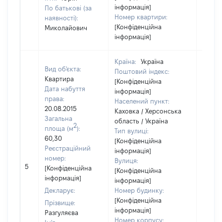
інформація]
По батькові (за
Номер квартири:
наявності):
[Конфіденційна
Миколайович
інформація]
Країна:
Україна
Вид об'єкта:
Поштовий індекс:
Квартира
[Конфіденційна
Дата набуття
інформація]
права:
Населений пункт:
20.08.2015
Каховка / Херсонська
Загальна
область / Україна
2
площа (м
):
Тип вулиці:
60,30
[Конфіденційна
Реєстраційний
інформація]
номер:
Вулиця:
5
94709
[Конфіденційна
[Конфіденційна
інформація]
інформація]
Декларує:
Номер будинку:
[Конфіденційна
Прізвище:
інформація]
Разгуляєва
Номер корпусу: