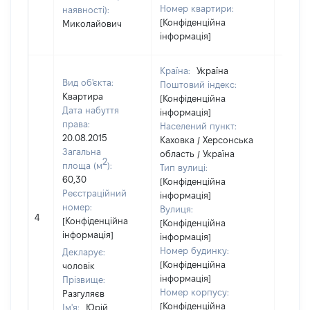
Номер квартири:
наявності):
[Конфіденційна
Миколайович
інформація]
Країна:
Україна
Вид об'єкта:
Поштовий індекс:
Квартира
[Конфіденційна
Дата набуття
інформація]
права:
Населений пункт:
20.08.2015
Каховка / Херсонська
Загальна
область / Україна
2
площа (м
):
Тип вулиці:
60,30
[Конфіденційна
Реєстраційний
інформація]
номер:
Вулиця:
4
94709
[Конфіденційна
[Конфіденційна
інформація]
інформація]
Номер будинку:
Декларує:
[Конфіденційна
чоловік
інформація]
Прізвище:
Номер корпусу:
Разгуляєв
[Конфіденційна
Ім'я:
Юрій