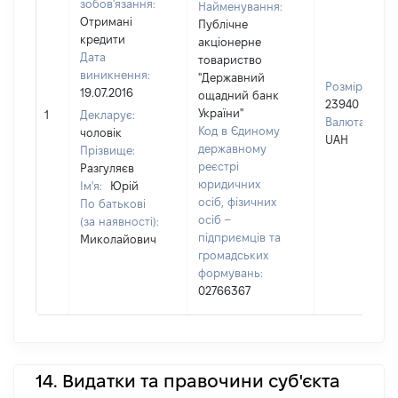
зобов'язання:
Найменування:
Отримані
Публічне
кредити
акціонерне
Дата
товариство
виникнення:
"Державний
Розмір:
19.07.2016
ощадний банк
23940
України"
1
Декларує:
Валюта:
Код в Єдиному
чоловік
UAH
державному
Прізвище:
реєстрі
Разгуляєв
юридичних
Ім'я:
Юрій
осіб, фізичних
По батькові
осіб –
(за наявності):
підприємців та
Миколайович
громадських
формувань:
02766367
14. Видатки та правочини суб'єкта