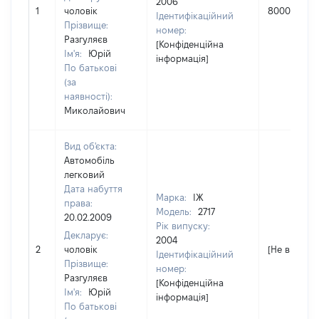
2006
1
чоловік
80000
Ідентифікаційний
Прізвище:
номер:
Разгуляєв
[Конфіденційна
Ім'я:
Юрій
інформація]
По батькові
(за
наявності):
Миколайович
Вид об'єкта:
Автомобіль
легковий
Дата набуття
Марка:
ІЖ
права:
Модель:
2717
20.02.2009
Рік випуску:
Декларує:
2004
2
чоловік
[Не відомо]
Ідентифікаційний
Прізвище:
номер:
Разгуляєв
[Конфіденційна
Ім'я:
Юрій
інформація]
По батькові