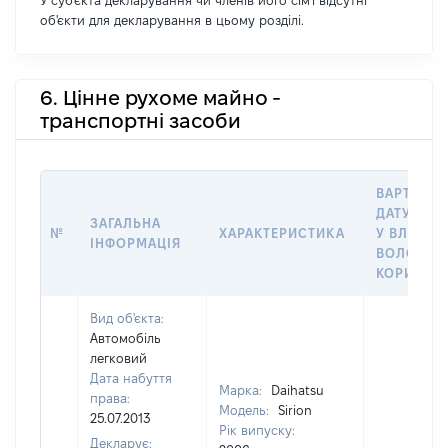
У суб'єкта декларування чи членів його сім'ї відсутні
об'єкти для декларування в цьому розділі.
6. Цінне рухоме майно -
транспортні засоби
ВАРТІСТЬ
ДАТУ НАБ
ЗАГАЛЬНА
№
ХАРАКТЕРИСТИКА
У ВЛАСНІ
ІНФОРМАЦІЯ
ВОЛОДІН
КОРИСТУ
Вид об'єкта:
Автомобіль
легковий
Дата набуття
Марка:
Daihatsu
права:
Модель:
Sirion
25.07.2013
Рік випуску:
Декларує: