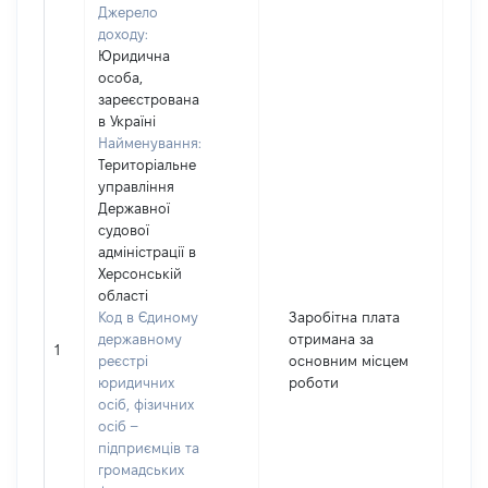
Джерело
доходу:
Юридична
особа,
зареєстрована
в Україні
Найменування:
Територіальне
управління
Державної
судової
адміністрації в
Херсонській
області
Код в Єдиному
Заробітна плата
державному
отримана за
1
30
реєстрі
основним місцем
юридичних
роботи
осіб, фізичних
осіб –
підприємців та
громадських