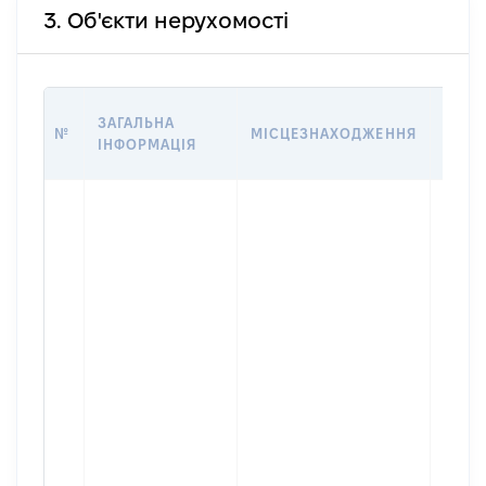
3. Об'єкти нерухомості
ВАРТ
ЗАГАЛЬНА
№
МІСЦЕЗНАХОДЖЕННЯ
НА Д
ІНФОРМАЦІЯ
НАБУ