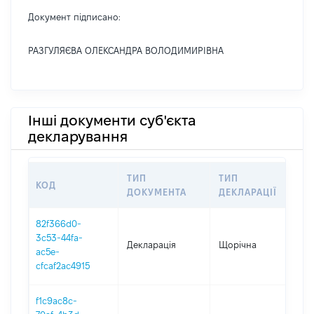
Документ підписано:
РАЗГУЛЯЄВА ОЛЕКСАНДРА ВОЛОДИМИРІВНА
Інші документи суб'єкта
декларування
ТИП
ТИП
КОД
ПЕР
ДОКУМЕНТА
ДЕКЛАРАЦІЇ
82f366d0-
3c53-44fa-
Декларація
Щорічна
202
ac5e-
cfcaf2ac4915
f1c9ac8c-