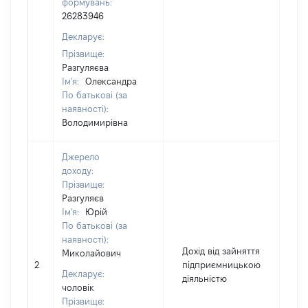
формувань:
26283946
Декларує:
Прізвище:
Разгуляєва
Ім'я:
Олександра
По батькові (за
наявності):
Володимирівна
Джерело
доходу:
Прізвище:
Разгуляєв
Ім'я:
Юрій
По батькові (за
наявності):
Дохід від зайняття
Миколайович
2
підприємницькою
1
Декларує:
діяльністю
чоловік
Прізвище: