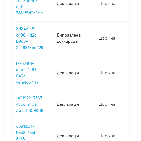
70af-4b3d-
Декларація
Щорічна
202
af91-
7444f8d9c2db
8d8451a8-
c496-4d2c-
Виправлена
Щорічна
202
b9d3-
декларація
2c28816ed429
f72ee401-
add5-4a81-
Декларація
Щорічна
202
949a-
4efe4cbf1ffa
1e01921f-7567-
495d-a40a-
Декларація
Щорічна
202
37ca31359008
de8182f1-
9ec8-4ccf-
Декларація
Щорічна
2021
8c18-