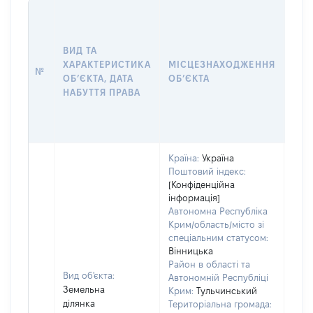
ВАР
ДАТ
НАБ
ВИД ТА
ПРА
ХАРАКТЕРИСТИКА
МІСЦЕЗНАХОДЖЕННЯ
№
ЗА
ОБʼЄКТА, ДАТА
ОБʼЄКТА
ОС
НАБУТТЯ ПРАВА
ГР
ОЦІ
ГРН
Країна:
Україна
Поштовий індекс:
[Конфіденційна
інформація]
Автономна Республіка
Крим/область/місто зі
спеціальним статусом:
Вінницька
Район в області та
Вид об'єкта:
Автономній Республіці
Земельна
Крим:
Тульчинський
ділянка
Територіальна громада: