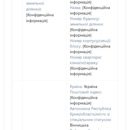
інформація]
земельної
Назва:
[Конфіденційна
ділянки):
інформація]
[Конфіденційна
Номер будинку/
інформація]
земельної ділянки:
[Конфіденційна
інформація]
Номер корпусу/секції/
блоку:
[Конфіденційна
інформація]
Номер квартири/
кімнати/гаражу:
[Конфіденційна
інформація]
Країна:
Україна
Поштовий індекс:
[Конфіденційна
інформація]
Автономна Республіка
Крим/область/місто зі
спеціальним статусом:
Вінницька