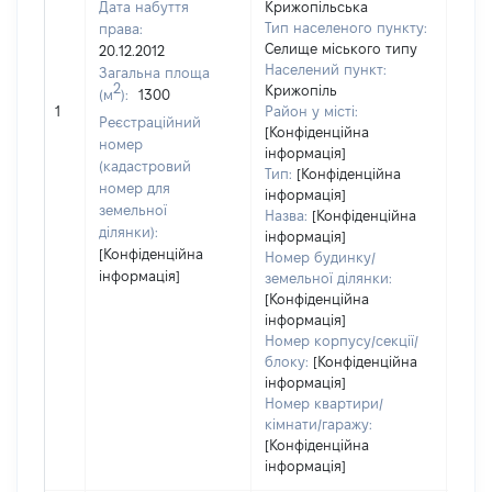
Дата набуття
Крижопільська
Тип населеного пункту:
права:
Селище міського типу
20.12.2012
Населений пункт:
Загальна площа
2
Крижопіль
(м
):
1300
[Не 
1
Район у місті:
Реєстраційний
[Конфіденційна
номер
інформація]
(кадастровий
Тип:
[Конфіденційна
номер для
інформація]
земельної
Назва:
[Конфіденційна
ділянки):
інформація]
[Конфіденційна
Номер будинку/
інформація]
земельної ділянки:
[Конфіденційна
інформація]
Номер корпусу/секції/
блоку:
[Конфіденційна
інформація]
Номер квартири/
кімнати/гаражу:
[Конфіденційна
інформація]