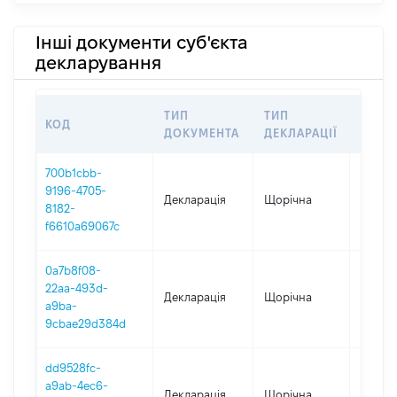
Інші документи суб'єкта
декларування
ТИП
ТИП
КОД
ПЕРІ
ДОКУМЕНТА
ДЕКЛАРАЦІЇ
700b1cbb-
9196-4705-
Декларація
Щорічна
2025
8182-
f6610a69067c
0a7b8f08-
22aa-493d-
Декларація
Щорічна
2024
a9ba-
9cbae29d384d
dd9528fc-
a9ab-4ec6-
Декларація
Щорічна
2023