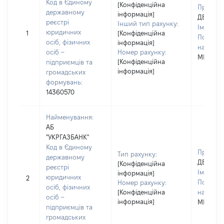
Код в Єдиному
[Конфіденційна
Прізвищ
державному
інформація]
ДЕРЕВЯ
реєстрі
Інший тип рахунку:
Ім'я:
ВА
юридичних
1
[Конфіденційна
По батьк
осіб, фізичних
інформація]
наявност
осіб –
Номер рахунку:
МИКОЛ
[Конфіденційна
підприємців та
інформація]
громадських
формувань:
14360570
Найменування:
АБ
"УКРГАЗБАНК"
Код в Єдиному
Прізвищ
Тип рахунку:
державному
ДЕРЕВЯ
[Конфіденційна
реєстрі
Ім'я:
ВА
інформація]
юридичних
2
По батьк
Номер рахунку:
осіб, фізичних
[Конфіденційна
наявност
осіб –
інформація]
МИКОЛ
підприємців та
громадських