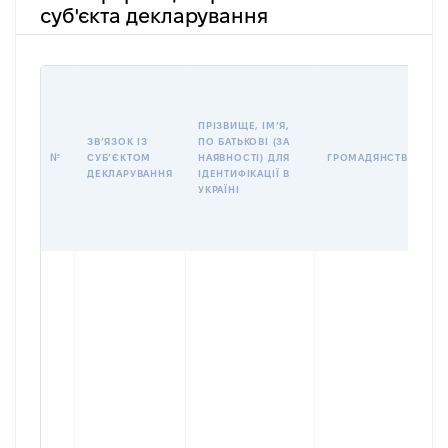
суб'єкта декларування
І
ПРІЗВИЩЕ, ІМʼЯ,
ЗВʼЯЗОК ІЗ
ПО БАТЬКОВІ (ЗА
№
СУБʼЄКТОМ
НАЯВНОСТІ) ДЛЯ
ГРОМАДЯНСТВО
ДЕКЛАРУВАННЯ
ІДЕНТИФІКАЦІЇ В
УКРАЇНІ