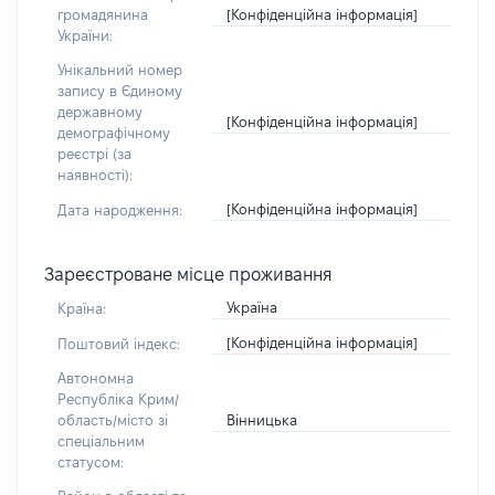
[Конфіденційна інформація]
громадянина
України:
Унікальний номер
запису в Єдиному
державному
[Конфіденційна інформація]
демографічному
реєстрі (за
наявності):
[Конфіденційна інформація]
Дата народження:
Зареєстроване місце проживання
Україна
Країна:
[Конфіденційна інформація]
Поштовий індекс:
Автономна
Республіка Крим/
Вінницька
область/місто зі
спеціальним
статусом: