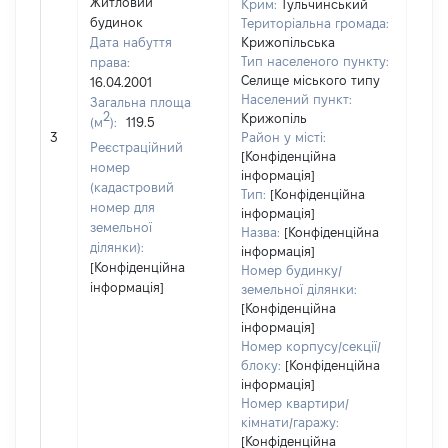
Житловий
Крим:
Тульчинський
будинок
Територіальна громада:
Дата набуття
Крижопільська
Тип населеного пункту:
права:
Селище міського типу
16.04.2001
Населений пункт:
Загальна площа
2
Крижопіль
(м
):
119.5
[Не 
3
Район у місті:
Реєстраційний
[Конфіденційна
номер
інформація]
(кадастровий
Тип:
[Конфіденційна
номер для
інформація]
земельної
Назва:
[Конфіденційна
ділянки):
інформація]
[Конфіденційна
Номер будинку/
інформація]
земельної ділянки:
[Конфіденційна
інформація]
Номер корпусу/секції/
блоку:
[Конфіденційна
інформація]
Номер квартири/
кімнати/гаражу:
[Конфіденційна