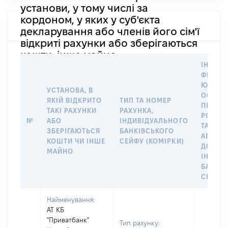
установи, у тому числі за
кордоном, у яких у суб'єкта
декларування або членів його сім'ї
відкриті рахунки або зберігаються
кошти, інше майно
ІНФОР
ФІЗИЧН
ЮРИДИ
УСТАНОВА, В
ОСОБУ,
ЯКІЙ ВІДКРИТО
ТИП ТА НОМЕР
ПРАВО
ТАКІ РАХУНКИ
РАХУНКА,
РОЗПО
№
АБО
ІНДИВІДУАЛЬНОГО
ТАКИМ
ЗБЕРІГАЮТЬСЯ
БАНКІВСЬКОГО
АБО М
КОШТИ ЧИ ІНШЕ
СЕЙФУ (КОМІРКИ)
ДО
МАЙНО
ІНДИВ
БАНКІ
СЕЙФУ 
Найменування:
АТ КБ
"Приватбанк"
Тип рахунку: