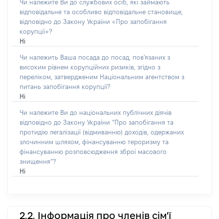
Чи належите Ви до службових осіб, які займають
відповідальне та особливо відповідальне становище,
відповідно до Закону України «Про запобігання
корупції»?
Ні
Чи належить Ваша посада до посад, пов'язаних з
високим рівнем корупційних ризиків, згідно з
переліком, затвердженим Національним агентством з
питань запобігання корупції?
Ні
Чи належите Ви до національних публічних діячів
відповідно до Закону України “Про запобігання та
протидію легалізації (відмиванню) доходів, одержаних
злочинним шляхом, фінансуванню тероризму та
фінансуванню розповсюдження зброї масового
знищення”?
Ні
2.2. Інформація про членів сім'ї