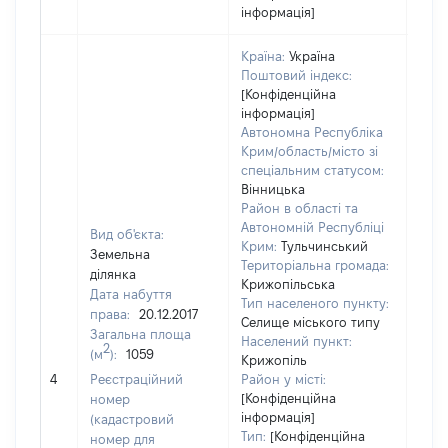
інформація]
Країна:
Україна
Поштовий індекс:
[Конфіденційна
інформація]
Автономна Республіка
Крим/область/місто зі
спеціальним статусом:
Вінницька
Район в області та
Автономній Республіці
Вид об'єкта:
Крим:
Тульчинський
Земельна
Територіальна громада:
ділянка
Крижопільська
Дата набуття
Тип населеного пункту:
права:
20.12.2017
Селище міського типу
Загальна площа
Населений пункт:
2
(м
):
1059
Крижопіль
[Не 
4
Реєстраційний
Район у місті:
[Конфіденційна
номер
інформація]
(кадастровий
Тип:
[Конфіденційна
номер для