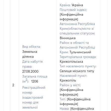
Країна:
Україна
Поштовий індекс:
[Конфіденційна
інформація]
Автономна Республіка
Крим/область/місто зі
спеціальним статусом:
Вінницька
Район в області та
Вид об'єкта:
Автономній Республіці
Земельна
Крим:
Тульчинський
ділянка
Територіальна громада:
Дата набуття
Крижопільська
Тип населеного пункту:
права:
Селище міського типу
27.08.2000
Населений пункт:
Загальна площа
2
Крижопіль
(м
):
1206
[Не 
2
Район у місті:
Реєстраційний
[Конфіденційна
номер
інформація]
(кадастровий
Тип:
[Конфіденційна
номер для
інформація]
земельної
Назва:
[Конфіденційна