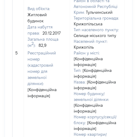
Район в області та
Автономній Республіці
Вид об'єкта:
Крим:
Тульчинський
Житловий
Територіальна громада:
будинок
Крижопільська
Дата набуття
Тип населеного пункту:
права:
20.12.2017
Селище міського типу
Загальна площа
Населений пункт:
2
(м
):
82,9
Крижопіль
[Не 
5
Реєстраційний
Район у місті:
[Конфіденційна
номер
інформація]
(кадастровий
Тип:
[Конфіденційна
номер для
інформація]
земельної
Назва:
[Конфіденційна
ділянки):
інформація]
[Конфіденційна
Номер будинку/
інформація]
земельної ділянки:
[Конфіденційна
інформація]
Номер корпусу/секції/
блоку:
[Конфіденційна
інформація]
Номер квартири/