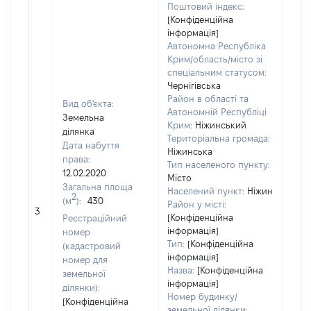
Поштовий індекс:
[Конфіденційна
інформація]
Автономна Республіка
Крим/область/місто зі
спеціальним статусом:
Чернігівська
Район в області та
Вид об'єкта:
Автономній Республіці
Земельна
Крим:
Ніжинський
ділянка
Територіальна громада:
Дата набуття
Ніжинська
права:
Тип населеного пункту:
12.02.2020
Місто
Загальна площа
Населений пункт:
Ніжин
2
(м
):
430
[Не
Район у місті:
3
заст
[Конфіденційна
Реєстраційний
інформація]
номер
Тип:
[Конфіденційна
(кадастровий
інформація]
номер для
Назва:
[Конфіденційна
земельної
інформація]
ділянки):
Номер будинку/
[Конфіденційна
земельної ділянки: