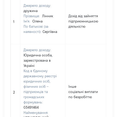
Джерело доходу:
дружина
Прізвище:
Лінник
Дохід від зайняття
Ім'я:
Олена
підприємницькою
380
1
По батькові (за
діяльністю
наявності):
Сергіївна
Джерело доходу:
Юридична особа,
зареєстрована в
Україні
Код в Єдиному
державному реєстрі
юридичних осіб,
фізичних осіб –
Інше
підприємців та
соціальні виплати
1002
2
громадських
по безробіттю
формувань:
03491464
Найменування: