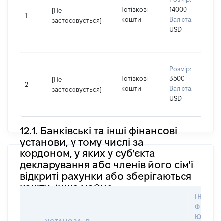
Готівкові
14000
П
[Не
1
кошти
Валюта:
І
застосовується]
USD
П
н
В
Розмір:
П
Готівкові
3500
[Не
І
2
кошти
Валюта:
застосовується]
П
USD
н
12.1. Банківські та інші фінансові
установи, у тому числі за
кордоном, у яких у суб'єкта
декларування або членів його сім'ї
відкриті рахунки або зберігаються
кошти, інше майно
ІНФОР
ФІЗИЧН
ЮРИДИ