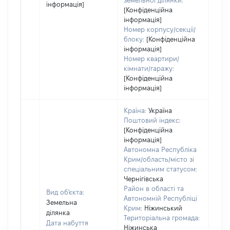
земельної ділянки:
інформація]
[Конфіденційна
інформація]
Номер корпусу/секції/
блоку:
[Конфіденційна
інформація]
Номер квартири/
кімнати/гаражу:
[Конфіденційна
інформація]
Країна:
Україна
Поштовий індекс:
[Конфіденційна
інформація]
Автономна Республіка
Крим/область/місто зі
спеціальним статусом:
Чернігівська
Район в області та
Вид об'єкта:
Автономній Республіці
Земельна
Крим:
Ніжинський
ділянка
Територіальна громада:
Дата набуття
Ніжинська