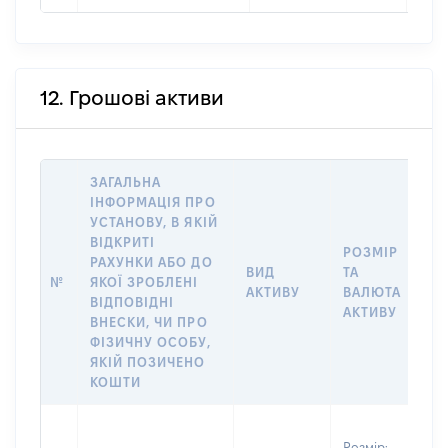
12. Грошові активи
ЗАГАЛЬНА
ІНФОРМАЦІЯ ПРО
УСТАНОВУ, В ЯКІЙ
ВІДКРИТІ
РОЗМІР
І
РАХУНКИ АБО ДО
ВИД
ТА
О
№
ЯКОЇ ЗРОБЛЕНІ
АКТИВУ
ВАЛЮТА
О
ВІДПОВІДНІ
АКТИВУ
ВНЕСКИ, ЧИ ПРО
ФІЗИЧНУ ОСОБУ,
ЯКІЙ ПОЗИЧЕНО
КОШТИ
В
Розмір:
д