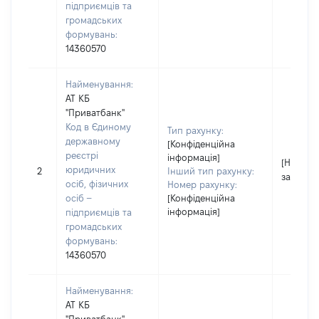
підприємців та
громадських
формувань:
14360570
Найменування:
АТ КБ
"Приватбанк"
Код в Єдиному
Тип рахунку:
державному
[Конфіденційна
реєстрі
інформація]
[Не
юридичних
2
Інший тип рахунку:
застосо
осіб, фізичних
Номер рахунку:
осіб –
[Конфіденційна
інформація]
підприємців та
громадських
формувань:
14360570
Найменування:
АТ КБ