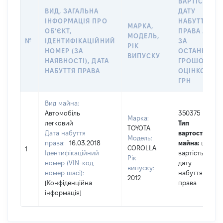
ВАРТІСТЬ Н
ВИД, ЗАГАЛЬНА
ДАТУ
ІНФОРМАЦІЯ ПРО
НАБУТТЯ
МАРКА,
ОБʼЄКТ,
ПРАВА АБО
МОДЕЛЬ,
№
ІДЕНТИФІКАЦІЙНИЙ
ЗА
РІК
НОМЕР (ЗА
ОСТАННЬО
ВИПУСКУ
НАЯВНОСТІ), ДАТА
ГРОШОВОЮ
НАБУТТЯ ПРАВА
ОЦІНКОЮ,
ГРН
Вид майна:
Автомобіль
350375
Марка:
легковий
Тип
TOYOTA
Дата набуття
вартості
Модель:
права:
16.03.2018
майна:
це
COROLLA
1
Ідентифікаційний
вартість на
Рік
номер (VIN-код,
дату
випуску:
номер шасі):
набуття
2012
[Конфіденційна
права
інформація]