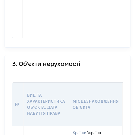
3. Об'єкти нерухомості
ВАР
ВИД ТА
ДАТ
ХАРАКТЕРИСТИКА
МІСЦЕЗНАХОДЖЕННЯ
ПРА
№
ОБʼЄКТА, ДАТА
ОБʼЄКТА
ОС
НАБУТТЯ ПРАВА
ГР
ОЦІ
Країна:
Україна