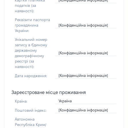
картки платника
податків (за
наявності):
Реквізити паспорта
[Конфіденційна інформація]
громадянина
України:
Унікальний номер
запису в Єдиному
державному
[Конфіденційна інформація]
демографічному
реєстрі (за
наявності):
[Конфіденційна інформація]
Дата народження:
Зареєстроване місце проживання
Україна
Країна:
[Конфіденційна інформація]
Поштовий індекс:
Автономна
Республіка Крим/