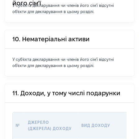
його сім'ї
У суб'єкта декларування чи членів його сім'ї відсутні
об'єкти для декларування в цьому розділі.
10. Нематеріальні активи
У суб'єкта декларування чи членів його сім'ї відсутні
об'єкти для декларування в цьому розділі.
11. Доходи, у тому числі подарунки
РОЗ
ДЖЕРЕЛО
№
ВИД ДОХОДУ
(ВА
(ДЖЕРЕЛА) ДОХОДУ
ГРН