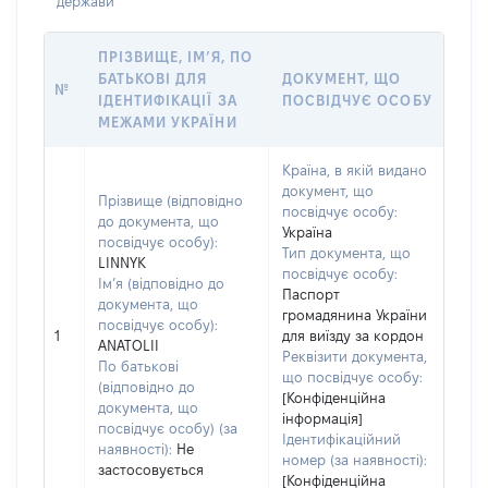
держави
ПРІЗВИЩЕ, ІМ’Я, ПО
БАТЬКОВІ ДЛЯ
ДОКУМЕНТ, ЩО
№
ІДЕНТИФІКАЦІЇ ЗА
ПОСВІДЧУЄ ОСОБУ
МЕЖАМИ УКРАЇНИ
Країна, в якій видано
документ, що
Прізвище (відповідно
посвідчує особу:
до документа, що
Україна
посвідчує особу):
Тип документа, що
LINNYK
посвідчує особу:
Ім’я (відповідно до
Паспорт
документа, що
громадянина України
посвідчує особу):
1
для виїзду за кордон
ANATOLII
Реквізити документа,
По батькові
що посвідчує особу:
(відповідно до
[Конфіденційна
документа, що
інформація]
посвідчує особу) (за
Ідентифікаційний
наявності):
Не
номер (за наявності):
застосовується
[Конфіденційна