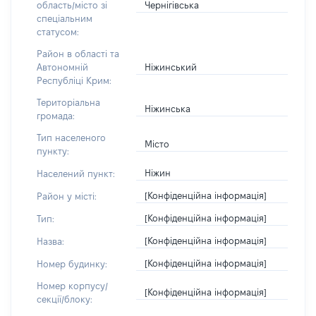
Чернігівська
область/місто зі
спеціальним
статусом:
Район в області та
Ніжинський
Автономній
Республіці Крим:
Територіальна
Ніжинська
громада:
Тип населеного
Місто
пункту:
Ніжин
Населений пункт:
[Конфіденційна інформація]
Район у місті:
[Конфіденційна інформація]
Тип:
[Конфіденційна інформація]
Назва:
[Конфіденційна інформація]
Номер будинку:
Номер корпусу/
[Конфіденційна інформація]
секції/блоку: