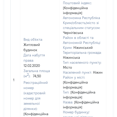
Поштовий індекс:
[Конфіденційна
інформація]
Автономна Республіка
Крим/область/місто зі
спеціальним статусом:
Чернігівська
Район в області та
Вид об'єкта:
Автономній Республіці
Житловий
Крим:
Ніжинський
будинок
Територіальна громада:
Дата набуття
Ніжинська
права:
Тип населеного пункту:
12.02.2020
Місто
Загальна площа
Населений пункт:
Ніжин
2
(м
):
74,50
[Не
Район у місті:
1
заст
[Конфіденційна
Реєстраційний
інформація]
номер
Тип:
[Конфіденційна
(кадастровий
інформація]
номер для
Назва:
[Конфіденційна
земельної
інформація]
ділянки):
Номер будинку/
[Конфіденційна