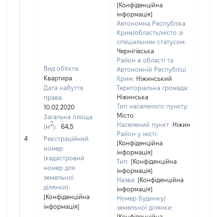
[Конфіденційна
інформація]
Автономна Республіка
Крим/область/місто зі
спеціальним статусом:
Чернігівська
Район в області та
Вид об'єкта:
Автономній Республіці
Квартира
Крим:
Ніжинський
Дата набуття
Територіальна громада:
Ніжинська
права:
Тип населеного пункту:
10.02.2020
Місто
Загальна площа
2
Населений пункт:
Ніжин
(м
):
64,5
[Не
Район у місті:
4
Реєстраційний
заст
[Конфіденційна
номер
інформація]
(кадастровий
Тип:
[Конфіденційна
номер для
інформація]
земельної
Назва:
[Конфіденційна
ділянки):
інформація]
[Конфіденційна
Номер будинку/
інформація]
земельної ділянки:
[Конфіденційна