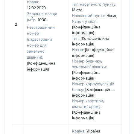
права:
Тип населеного пункту:
12.02.2020
Місто
Загальна площа
Населений пункт:
Ніжин
2
(м
):
1000
[Не
Район у місті:
2
заст
[Конфіденційна
Реєстраційний
інформація]
номер
Тип:
[Конфіденційна
(кадастровий
інформація]
номер для
Назва:
[Конфіденційна
земельної
інформація]
ділянки):
Номер будинку/
[Конфіденційна
земельної ділянки:
інформація]
[Конфіденційна
інформація]
Номер корпусу/секції/
блоку:
[Конфіденційна
інформація]
Номер квартири/
кімнати/гаражу:
[Конфіденційна
інформація]
Країна:
Україна