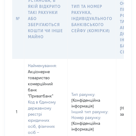
УСТАНОВА, В
ОСОБУ,
ЯКІЙ ВІДКРИТО
ТИП ТА НОМЕР
ПРАВО
ТАКІ РАХУНКИ
РАХУНКА,
РОЗПО
№
АБО
ІНДИВІДУАЛЬНОГО
ТАКИМ
ЗБЕРІГАЮТЬСЯ
БАНКІВСЬКОГО
АБО М
КОШТИ ЧИ ІНШЕ
СЕЙФУ (КОМІРКИ)
ДО
МАЙНО
ІНДИВ
БАНКІ
СЕЙФУ 
Найменування:
Акціонерне
товариство
комерційний
банк
Тип рахунку:
"Приватбанк"
[Конфіденційна
Код в Єдиному
інформація]
державному
[Не
1
Інший тип рахунку:
реєстрі
застосо
Номер рахунку:
юридичних
[Конфіденційна
осіб, фізичних
інформація]
осіб –