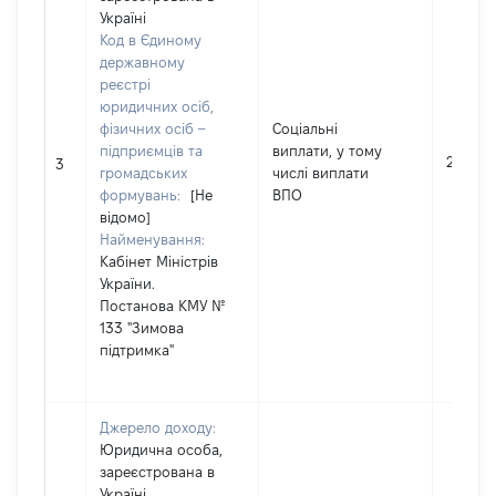
Україні
Код в Єдиному
державному
реєстрі
юридичних осіб,
фізичних осіб –
Соціальні
підприємців та
виплати, у тому
2000
3
громадських
числі виплати
формувань:
[Не
ВПО
відомо]
Найменування:
Кабінет Міністрів
України.
Постанова КМУ №
133 "Зимова
підтримка"
Джерело доходу:
Юридична особа,
зареєстрована в
Україні