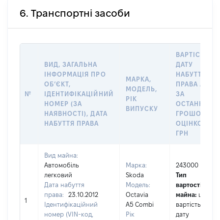
6. Транспортні засоби
ВАРТІСТЬ Н
ВИД, ЗАГАЛЬНА
ДАТУ
ІНФОРМАЦІЯ ПРО
НАБУТТЯ
МАРКА,
ОБʼЄКТ,
ПРАВА АБО
МОДЕЛЬ,
№
ІДЕНТИФІКАЦІЙНИЙ
ЗА
РІК
НОМЕР (ЗА
ОСТАННЬО
ВИПУСКУ
НАЯВНОСТІ), ДАТА
ГРОШОВОЮ
НАБУТТЯ ПРАВА
ОЦІНКОЮ,
ГРН
Вид майна:
Автомобіль
Марка:
243000
легковий
Skoda
Тип
Дата набуття
Модель:
вартості
права:
23.10.2012
Octavia
майна:
це
1
Ідентифікаційний
A5 Combi
вартість на
номер (VIN-код,
Рік
дату