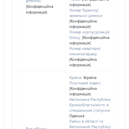
ділянки):
інформація]
[Конфіденційна
Номер будинку/
інформація]
земельної ділянки:
[Конфіденційна
інформація]
Номер корпусу/секції/
блоку:
[Конфіденційна
інформація]
Номер квартири/
кімнати/гаражу:
[Конфіденційна
інформація]
Країна:
Україна
Поштовий індекс:
[Конфіденційна
інформація]
Автономна Республіка
Крим/область/місто зі
спеціальним статусом:
Одеська
Район в області та
Автономній Республіці
Вид об'єкта: