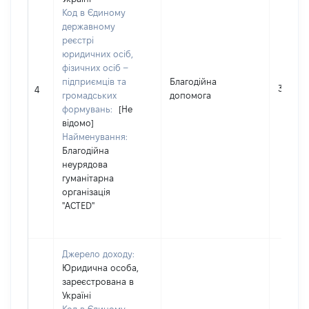
Код в Єдиному
державному
реєстрі
юридичних осіб,
фізичних осіб –
підприємців та
Благодійна
33000
4
громадських
допомога
формувань:
[Не
відомо]
Найменування:
Благодійна
неурядова
гуманітарна
організація
"ACTED"
Джерело доходу:
Юридична особа,
зареєстрована в
Україні