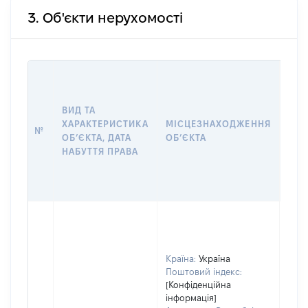
3. Об'єкти нерухомості
ВАР
ДАТ
НАБ
ВИД ТА
ПРА
ХАРАКТЕРИСТИКА
МІСЦЕЗНАХОДЖЕННЯ
№
ЗА
ОБʼЄКТА, ДАТА
ОБʼЄКТА
ОС
НАБУТТЯ ПРАВА
ГР
ОЦІ
ГРН
Країна:
Україна
Поштовий індекс:
[Конфіденційна
інформація]