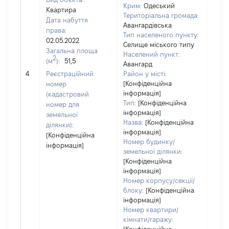
Крим:
Одеський
Квартира
Територіальна громада:
Дата набуття
Авангардівська
права:
Тип населеного пункту:
1024
02.05.2022
Селище міського типу
Тип
Загальна площа
Населений пункт:
варт
2
(м
):
51,5
Авангард
обʼє
4
Реєстраційний
Район у місті:
варт
[Конфіденційна
номер
дату
інформація]
(кадастровий
набу
Тип:
[Конфіденційна
номер для
пра
інформація]
земельної
Назва:
[Конфіденційна
ділянки):
інформація]
[Конфіденційна
Номер будинку/
інформація]
земельної ділянки:
[Конфіденційна
інформація]
Номер корпусу/секції/
блоку:
[Конфіденційна
інформація]
Номер квартири/
кімнати/гаражу: