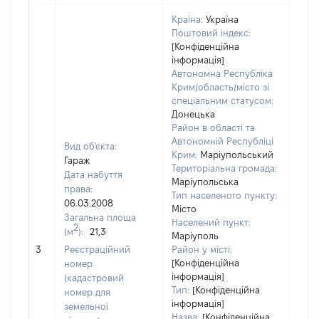
Країна:
Україна
Поштовий індекс:
[Конфіденційна
інформація]
Автономна Республіка
Крим/область/місто зі
спеціальним статусом:
Донецька
Район в області та
Автономній Республіці
Вид об'єкта:
Крим:
Маріупольський
Гараж
Територіальна громада:
Дата набуття
Маріупольська
права:
Тип населеного пункту:
06.03.2008
Місто
Загальна площа
Населений пункт:
2
(м
):
21,3
Маріуполь
[Не 
3
Реєстраційний
Район у місті:
[Конфіденційна
номер
інформація]
(кадастровий
Тип:
[Конфіденційна
номер для
інформація]
земельної
Назва:
[Конфіденційна