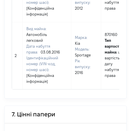
номер шасі):
випуску:
набуття
[Конфіденційна
2012
права
інформація]
Вид майна:
Автомобіль
870160
Марка:
легковий
Тип
Kia
Дата набуття
вартості
Модель:
права:
03.08.2016
майна:
це
Sportage
2
Ідентифікаційний
вартість на
Рік
номер (VIN-код,
дату
випуску:
номер шасі):
набуття
2016
[Конфіденційна
права
інформація]
7. Цінні папери