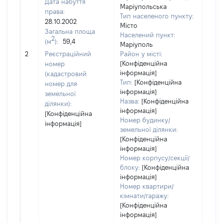
Дата набуття
Маріупольська
права:
Тип населеного пункту:
1452
28.10.2002
Місто
Тип
Загальна площа
Населений пункт:
варт
2
(м
):
59,4
Маріуполь
обʼє
2
Реєстраційний
Район у місті:
варт
[Конфіденційна
номер
ост
інформація]
(кадастровий
гро
Тип:
[Конфіденційна
номер для
оці
інформація]
земельної
Назва:
[Конфіденційна
ділянки):
інформація]
[Конфіденційна
Номер будинку/
інформація]
земельної ділянки:
[Конфіденційна
інформація]
Номер корпусу/секції/
блоку:
[Конфіденційна
інформація]
Номер квартири/
кімнати/гаражу:
[Конфіденційна
інформація]