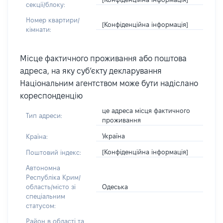
секції/блоку:
Номер квартири/
[Конфіденційна інформація]
кімнати:
Місце фактичного проживання або поштова
адреса, на яку суб’єкту декларування
Національним агентством може бути надіслано
кореспонденцію
це адреса місця фактичного
Тип адреси:
проживання
Україна
Країна:
[Конфіденційна інформація]
Поштовий індекс:
Автономна
Республіка Крим/
Одеська
область/місто зі
спеціальним
статусом:
Район в області та