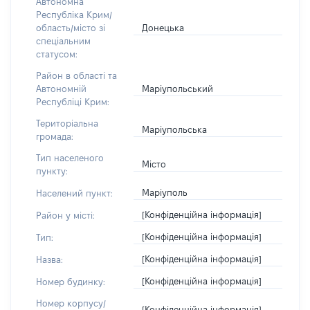
Автономна
Республіка Крим/
Донецька
область/місто зі
спеціальним
статусом:
Район в області та
Маріупольський
Автономній
Республіці Крим:
Територіальна
Маріупольська
громада:
Тип населеного
Місто
пункту:
Маріуполь
Населений пункт:
[Конфіденційна інформація]
Район у місті:
[Конфіденційна інформація]
Тип:
[Конфіденційна інформація]
Назва:
[Конфіденційна інформація]
Номер будинку:
Номер корпусу/
[Конфіденційна інформація]