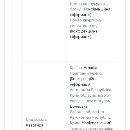
Номер корпусу/секції/
блоку:
[Конфіденційна
інформація]
Номер квартири/
кімнати/гаражу:
[Конфіденційна
інформація]
Країна:
Україна
Поштовий індекс:
[Конфіденційна
інформація]
Автономна Республіка
Крим/область/місто зі
спеціальним статусом:
Донецька
Район в області та
Автономній Республіці
Вид об'єкта:
Крим:
Маріупольський
Квартира
Територіальна громада: