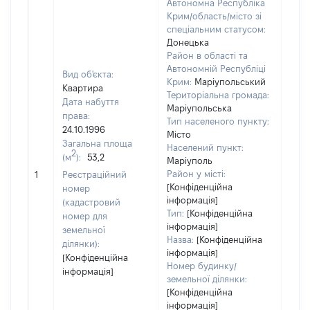
Автономна Республіка
Крим/область/місто зі
спеціальним статусом:
Донецька
Район в області та
Автономній Республіці
Вид об'єкта:
Крим:
Маріупольський
Квартира
Територіальна громада:
Дата набуття
Маріупольська
права:
Тип населеного пункту:
5971
24.10.1996
Місто
Тип
Загальна площа
Населений пункт:
варт
2
(м
):
53,2
Маріуполь
обʼє
Район у місті:
1
Реєстраційний
варт
[Конфіденційна
номер
дату
інформація]
(кадастровий
набу
Тип:
[Конфіденційна
номер для
пра
інформація]
земельної
Назва:
[Конфіденційна
ділянки):
інформація]
[Конфіденційна
Номер будинку/
інформація]
земельної ділянки:
[Конфіденційна
інформація]