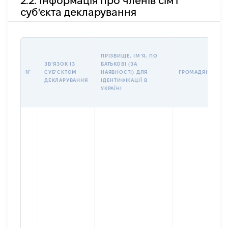
2.2. Інформація про членів сім'ї
суб'єкта декларування
ПРІЗВИЩЕ, ІМʼЯ, ПО
ЗВʼЯЗОК ІЗ
БАТЬКОВІ (ЗА
№
СУБʼЄКТОМ
НАЯВНОСТІ) ДЛЯ
ГРОМАДЯНСТВО
ДЕКЛАРУВАННЯ
ІДЕНТИФІКАЦІЇ В
УКРАЇНІ