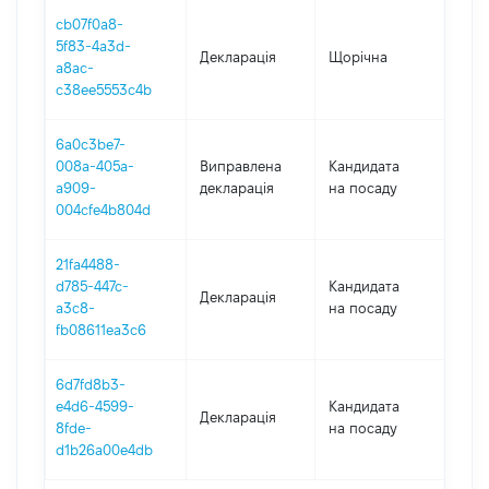
cb07f0a8-
5f83-4a3d-
Декларація
Щорічна
201
a8ac-
c38ee5553c4b
6a0c3be7-
008a-405a-
Виправлена
Кандидата
201
a909-
декларація
на посаду
004cfe4b804d
21fa4488-
d785-447c-
Кандидата
Декларація
201
a3c8-
на посаду
fb08611ea3c6
6d7fd8b3-
e4d6-4599-
Кандидата
Декларація
201
8fde-
на посаду
d1b26a00e4db