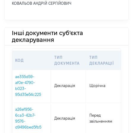
КОВАЛЬОВ АНДРІЙ СЕРГІЙОВИЧ
Інші документи суб'єкта
декларування
ТИП
ТИП
КОД
ПЕР
ДОКУМЕНТА
ДЕКЛАРАЦІЇ
ae355d59-
af0e-4790-
Декларація
Щорічна
202
b023-
95d35e54c225
a26ef956-
01.0
6ca3-42b7-
Перед
Декларація
-
9576-
звільненням
30.0
d9496bed5fb5