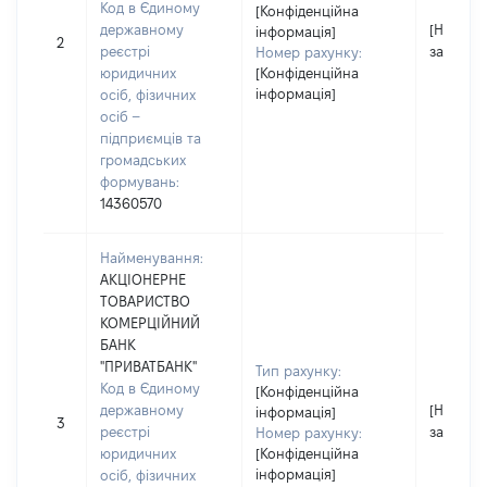
Код в Єдиному
[Конфіденційна
державному
[Не
інформація]
2
реєстрі
застосо
Номер рахунку:
юридичних
[Конфіденційна
інформація]
осіб, фізичних
осіб –
підприємців та
громадських
формувань:
14360570
Найменування:
АКЦІОНЕРНЕ
ТОВАРИСТВО
КОМЕРЦІЙНИЙ
БАНК
"ПРИВАТБАНК"
Тип рахунку:
Код в Єдиному
[Конфіденційна
державному
[Не
інформація]
3
реєстрі
застосо
Номер рахунку:
юридичних
[Конфіденційна
інформація]
осіб, фізичних