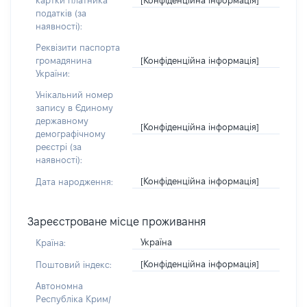
картки платника
податків (за
наявності):
Реквізити паспорта
[Конфіденційна інформація]
громадянина
України:
Унікальний номер
запису в Єдиному
державному
[Конфіденційна інформація]
демографічному
реєстрі (за
наявності):
[Конфіденційна інформація]
Дата народження:
Зареєстроване місце проживання
Україна
Країна:
[Конфіденційна інформація]
Поштовий індекс:
Автономна
Республіка Крим/