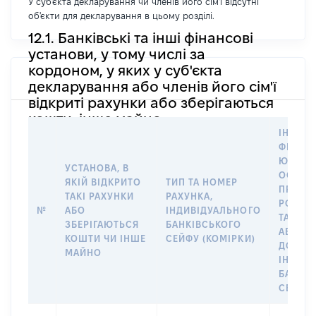
У суб'єкта декларування чи членів його сім'ї відсутні
об'єкти для декларування в цьому розділі.
12.1. Банківські та інші фінансові
установи, у тому числі за
кордоном, у яких у суб'єкта
декларування або членів його сім'ї
відкриті рахунки або зберігаються
кошти, інше майно
ІНФОР
ФІЗИЧН
ЮРИДИ
УСТАНОВА, В
ОСОБУ,
ЯКІЙ ВІДКРИТО
ТИП ТА НОМЕР
ПРАВО
ТАКІ РАХУНКИ
РАХУНКА,
РОЗПО
№
АБО
ІНДИВІДУАЛЬНОГО
ТАКИМ
ЗБЕРІГАЮТЬСЯ
БАНКІВСЬКОГО
АБО М
КОШТИ ЧИ ІНШЕ
СЕЙФУ (КОМІРКИ)
ДО
МАЙНО
ІНДИВ
БАНКІ
СЕЙФУ 