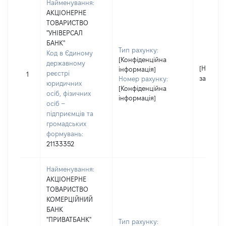
Найменування:
АКЦІОНЕРНЕ
ТОВАРИСТВО
"УНІВЕРСАЛ
БАНК"
Тип рахунку:
Код в Єдиному
[Конфіденційна
державному
[Не
інформація]
реєстрі
1
застосо
Номер рахунку:
юридичних
[Конфіденційна
осіб, фізичних
інформація]
осіб –
підприємців та
громадських
формувань:
21133352
Найменування:
АКЦІОНЕРНЕ
ТОВАРИСТВО
КОМЕРЦІЙНИЙ
БАНК
"ПРИВАТБАНК"
Тип рахунку: