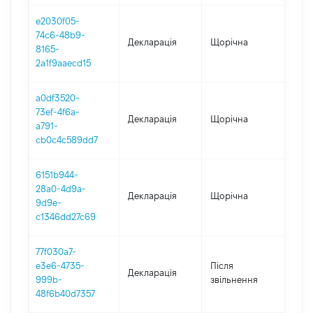
e2030f05-
74c6-48b9-
Декларація
Щорічна
202
8165-
2a1f9aaecd15
a0df3520-
73ef-4f6a-
Декларація
Щорічна
2021
a791-
cb0c4c589dd7
6151b944-
28a0-4d9a-
Декларація
Щорічна
202
9d9e-
c1346dd27c69
77f030a7-
e3e6-4735-
Після
Декларація
201
999b-
звільнення
48f6b40d7357