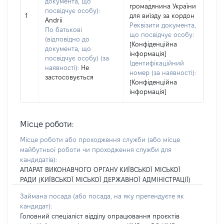
документа, що
громадянина України
посвідчує особу):
1
для виїзду за кордон
Andrii
Реквізити документа,
По батькові
що посвідчує особу:
(відповідно до
[Конфіденційна
документа, що
інформація]
посвідчує особу) (за
Ідентифікаційний
наявності):
Не
номер (за наявності):
застосовується
[Конфіденційна
інформація]
Місце роботи:
Місце роботи або проходження служби
(або місце
майбутньої роботи чи проходження служби для
кандидатів)
:
АПАРАТ ВИКОНАВЧОГО ОРГАНУ КИЇВСЬКОЇ МІСЬКОЇ
РАДИ (КИЇВСЬКОЇ МІСЬКОЇ ДЕРЖАВНОЇ АДМІНІСТРАЦІЇ)
Займана посада
(або посада, на яку претендуєте як
кандидат)
:
Головний спеціаліст відділу опрацювання проєктів