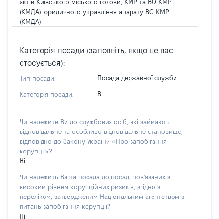
актів Київського міського голови, КМР та ВО КМР
(КМДА) юридичного управління апарату ВО КМР
(КМДА)
Категорія посади (заповніть, якщо це вас
стосується):
Посада державної служби
Тип посади:
В
Категорія посади:
Чи належите Ви до службових осіб, які займають
відповідальне та особливо відповідальне становище,
відповідно до Закону України «Про запобігання
корупції»?
Ні
Чи належить Ваша посада до посад, пов'язаних з
високим рівнем корупційних ризиків, згідно з
переліком, затвердженим Національним агентством з
питань запобігання корупції?
Ні