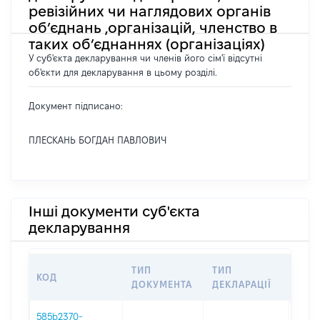
ревізійних чи наглядових органів
об’єднань ,організацій, членство в
таких об’єднаннях (організаціях)
У суб'єкта декларування чи членів його сім'ї відсутні
об'єкти для декларування в цьому розділі.
Документ підписано:
ПЛЕСКАНЬ БОГДАН ПАВЛОВИЧ
Інші документи суб'єкта
декларування
ТИП
ТИП
КОД
ПЕР
ДОКУМЕНТА
ДЕКЛАРАЦІЇ
585b2370-