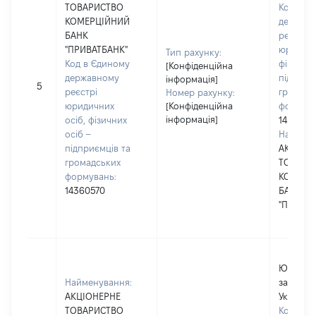
ТОВАРИСТВО
Код в Є
КОМЕРЦІЙНИЙ
держав
БАНК
реєстрі
"ПРИВАТБАНК"
юридичн
Тип рахунку:
Код в Єдиному
фізичних
[Конфіденційна
державному
підприє
інформація]
5
реєстрі
громадс
Номер рахунку:
юридичних
[Конфіденційна
формува
інформація]
осіб, фізичних
1436057
осіб –
Наймену
підприємців та
АКЦІОН
громадських
ТОВАРИ
формувань:
КОМЕРЦ
14360570
БАНК
"ПРИВАТ
Юридичн
Найменування:
зареєст
АКЦІОНЕРНЕ
Україні
ТОВАРИСТВО
Код в Є