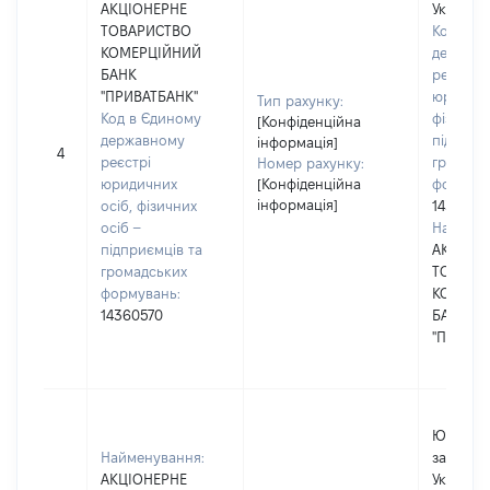
АКЦІОНЕРНЕ
Україні
ТОВАРИСТВО
Код в Є
КОМЕРЦІЙНИЙ
держав
БАНК
реєстрі
"ПРИВАТБАНК"
юридичн
Тип рахунку:
Код в Єдиному
фізичних
[Конфіденційна
державному
підприє
інформація]
4
реєстрі
громадс
Номер рахунку:
юридичних
[Конфіденційна
формува
інформація]
осіб, фізичних
1436057
осіб –
Наймену
підприємців та
АКЦІОН
громадських
ТОВАРИ
формувань:
КОМЕРЦ
14360570
БАНК
"ПРИВАТ
Юридичн
Найменування:
зареєст
АКЦІОНЕРНЕ
Україні