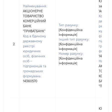
Юридичн
Найменування:
зареєст
АКЦІОНЕРНЕ
Україні
ТОВАРИСТВО
Код в Є
КОМЕРЦІЙНИЙ
держав
Тип рахунку:
БАНК
реєстрі
[Конфіденційна
"ПРИВАТБАНК"
юридичн
інформація]
Код в Єдиному
фізичних
Інший тип рахунку:
державному
підприє
2
[Конфіденційна
реєстрі
громадс
інформація]
юридичних
формува
Номер рахунку:
осіб, фізичних
1436057
[Конфіденційна
осіб –
Наймену
інформація]
підприємців та
АКЦІОН
громадських
ТОВАРИ
формувань:
КОМЕРЦ
14360570
БАНК
"ПРИВАТ
Юридичн