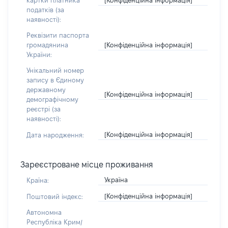
картки платника
податків (за
наявності):
Реквізити паспорта
[Конфіденційна інформація]
громадянина
України:
Унікальний номер
запису в Єдиному
державному
[Конфіденційна інформація]
демографічному
реєстрі (за
наявності):
[Конфіденційна інформація]
Дата народження:
Зареєстроване місце проживання
Україна
Країна:
[Конфіденційна інформація]
Поштовий індекс:
Автономна
Республіка Крим/