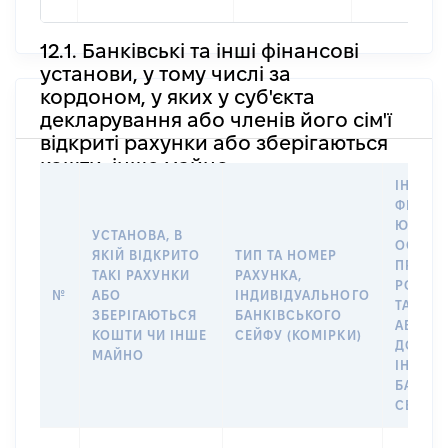
12.1. Банківські та інші фінансові
установи, у тому числі за
кордоном, у яких у суб'єкта
декларування або членів його сім'ї
відкриті рахунки або зберігаються
кошти, інше майно
ІНФОР
ФІЗИЧН
ЮРИДИ
УСТАНОВА, В
ОСОБУ,
ЯКІЙ ВІДКРИТО
ТИП ТА НОМЕР
ПРАВО
ТАКІ РАХУНКИ
РАХУНКА,
РОЗПО
№
АБО
ІНДИВІДУАЛЬНОГО
ТАКИМ
ЗБЕРІГАЮТЬСЯ
БАНКІВСЬКОГО
АБО М
КОШТИ ЧИ ІНШЕ
СЕЙФУ (КОМІРКИ)
ДО
МАЙНО
ІНДИВ
БАНКІ
СЕЙФУ 