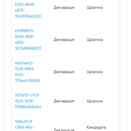
b010-4408-
Декларація
Щорічна
2025
b875-
5bb508de2220
b9789805-
8554-498f-
Декларація
Щорічна
2024
a855-
307248668873
ebb0aecb-
12d4-4964-
Декларація
Щорічна
2023
8cfd-
372ea1c88d06
167faf3f-d7c5-
42e3-9c8f-
Декларація
Щорічна
2021
51948b5e9d0d
142bd0c9-
c569-441c-
Кандидата
Декларація
2020