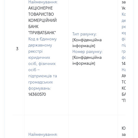
Найменування:
зареєст
АКЦІОНЕРНЕ
Україні
ТОВАРИСТВО
Код в Є
КОМЕРЦІЙНИЙ
держав
БАНК
реєстрі
"ПРИВАТБАНК"
юридичн
Тип рахунку:
Код в Єдиному
фізичних
[Конфіденційна
державному
підприє
інформація]
3
реєстрі
громадс
Номер рахунку:
юридичних
[Конфіденційна
формува
інформація]
осіб, фізичних
1436057
осіб –
Наймену
підприємців та
АКЦІОН
громадських
ТОВАРИ
формувань:
КОМЕРЦ
14360570
БАНК
"ПРИВАТ
Юридичн
Найменування:
зареєст