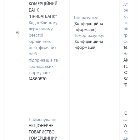
КОМЕРЦІЙНИЙ
держав
БАНК
реєстрі
"ПРИВАТБАНК"
юридичн
Тип рахунку:
Код в Єдиному
фізичних
[Конфіденційна
державному
підприє
інформація]
6
реєстрі
громадс
Номер рахунку:
юридичних
[Конфіденційна
формува
інформація]
осіб, фізичних
1436057
осіб –
Наймену
підприємців та
АКЦІОН
громадських
ТОВАРИ
формувань:
КОМЕРЦ
14360570
БАНК
"ПРИВАТ
Юридичн
Найменування:
зареєст
АКЦІОНЕРНЕ
Україні
ТОВАРИСТВО
Код в Є
КОМЕРЦІЙНИЙ
держав