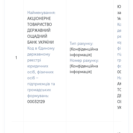
Юридичн
Найменування:
зареєст
АКЦІОНЕРНЕ
Україні
ТОВАРИСТВО
Код в Є
ДЕРЖАВНИЙ
держав
ОЩАДНИЙ
реєстрі
БАНК УКРАЇНИ
юридичн
Тип рахунку:
Код в Єдиному
фізичних
[Конфіденційна
державному
підприє
інформація]
1
реєстрі
громадс
Номер рахунку:
юридичних
[Конфіденційна
формува
інформація]
осіб, фізичних
0003212
осіб –
Наймену
підприємців та
АКЦІОН
громадських
ТОВАРИ
формувань:
ДЕРЖАВ
00032129
ОЩАДНИ
УКРАЇНИ