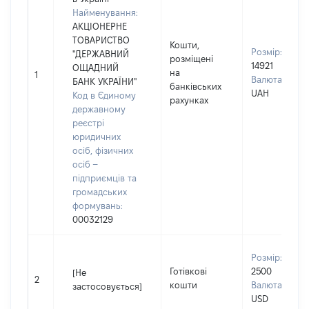
Найменування:
АКЦІОНЕРНЕ
ТОВАРИСТВО
Кошти,
Розмір:
"ДЕРЖАВНИЙ
розміщені
14921
ОЩАДНИЙ
на
1
Валюта:
БАНК УКРАЇНИ"
банківських
UAH
Код в Єдиному
рахунках
державному
реєстрі
юридичних
осіб, фізичних
осіб –
підприємців та
громадських
формувань:
00032129
Розмір:
Готівкові
2500
[Не
2
кошти
Валюта:
застосовується]
USD