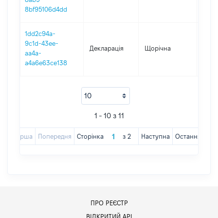
8bf95106d4dd
1dd2c94a-
9c1d-43ee-
Декларація
Щорічна
2018
aa4a-
a4a6e63ce138
1 - 10 з 11
Перша
Попередня
Сторінка
з
2
Наступна
Остання
ПРО РЕЄСТР
ВІДКРИТИЙ АРІ