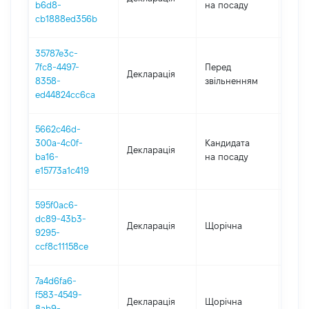
b6d8-
на посаду
cb1888ed356b
35787e3c-
01.01
7fc8-4497-
Перед
Декларація
-
8358-
звільненням
13.05
ed44824cc6ca
5662c46d-
300a-4c0f-
Кандидата
Декларація
2020
ba16-
на посаду
e15773a1c419
595f0ac6-
dc89-43b3-
Декларація
Щорічна
2020
9295-
ccf8c11158ce
7a4d6fa6-
f583-4549-
Декларація
Щорічна
2019
8ab9-