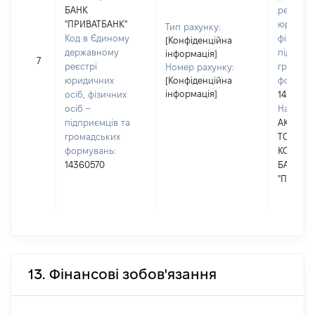
БАНК
реєстрі
"ПРИВАТБАНК"
юридичн
Тип рахунку:
Код в Єдиному
фізичних
[Конфіденційна
державному
підприє
інформація]
7
реєстрі
громадс
Номер рахунку:
юридичних
[Конфіденційна
формува
інформація]
осіб, фізичних
1436057
осіб –
Наймену
підприємців та
АКЦІОН
громадських
ТОВАРИ
формувань:
КОМЕРЦ
14360570
БАНК
"ПРИВАТ
13. Фінансові зобов'язання