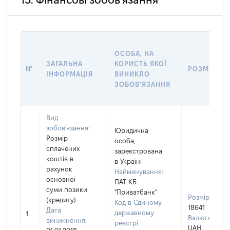
13. Фінансові зобов'язання
ОСОБА, НА
ЗАГАЛЬНА
КОРИСТЬ ЯКОЇ
№
РОЗМІР
ІНФОРМАЦІЯ
ВИНИКЛО
ЗОБОВ'ЯЗАННЯ
Вид
зобов'язання:
Юридична
Розмір
особа,
сплачених
зареєстрована
коштів в
в Україні
рахунок
Найменування:
основної
ПАТ КБ
суми позики
"Приватбанк"
Розмір:
(кредиту)
Код в Єдиному
18641
Дата
державному
1
Валюта:
виникнення:
реєстрі
UAH