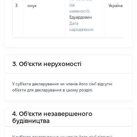
(за
3
онук
Україна
наявності):
Едуардович
Дата
народження:
3. Об'єкти нерухомості
У суб'єкта декларування чи членів його сім'ї відсутні
об'єкти для декларування в цьому розділі.
4. Об'єкти незавершеного
будівництва