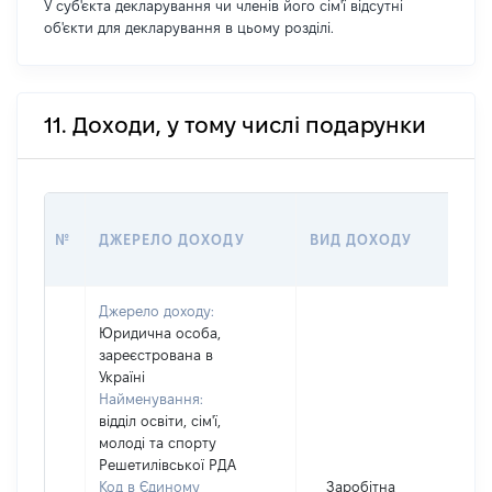
У суб'єкта декларування чи членів його сім'ї відсутні
об'єкти для декларування в цьому розділі.
11. Доходи, у тому числі подарунки
РО
№
ДЖЕРЕЛО ДОХОДУ
ВИД ДОХОДУ
(ВА
Джерело доходу:
Юридична особа,
зареєстрована в
Україні
Найменування:
відділ освіти, сім'ї,
молоді та спорту
Решетилівської РДА
Код в Єдиному
Заробітна