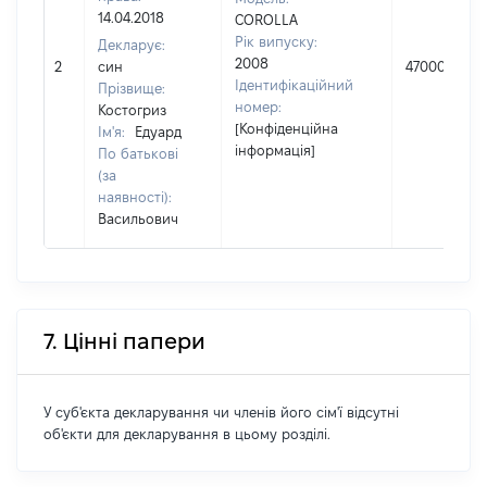
14.04.2018
COROLLA
Рік випуску:
Декларує:
2008
2
син
47000
Ідентифікаційний
Прізвище:
номер:
Костогриз
[Конфіденційна
Ім'я:
Едуард
інформація]
По батькові
(за
наявності):
Васильович
7. Цінні папери
У суб'єкта декларування чи членів його сім'ї відсутні
об'єкти для декларування в цьому розділі.