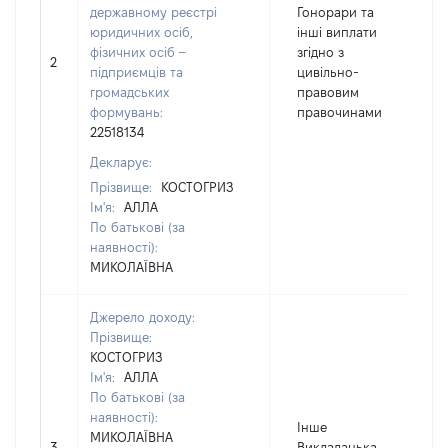
державному реєстрі
Гонорари та
юридичних осіб,
інші виплати
фізичних осіб –
згідно з
2
2
підприємців та
цивільно-
громадських
правовим
формувань:
правочинами
22518134
Декларує:
Прізвище:
КОСТОГРИЗ
Ім'я:
АЛЛА
По батькові (за
наявності):
МИКОЛАЇВНА
Джерело доходу:
Прізвище:
КОСТОГРИЗ
Ім'я:
АЛЛА
По батькові (за
наявності):
Інше
МИКОЛАЇВНА
3
Викладацька
4