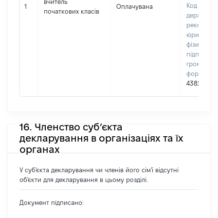
вчитель
Код в Єди
1
Оплачувана
початкових класів
державно
реєстрі
юридичних
фізичних о
підприємц
громадськ
формуван
4382895
16. Членство суб’єкта
декларування в організаціях та їх
органах
У суб'єкта декларування чи членів його сім'ї відсутні
об'єкти для декларування в цьому розділі.
Документ підписано: