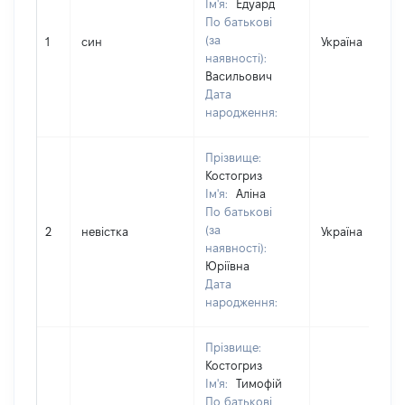
Ім'я:
Едуард
По батькові
(за
1
син
Україна
наявності):
Васильович
Дата
народження:
Прізвище:
Костогриз
Ім'я:
Аліна
По батькові
(за
2
невістка
Україна
наявності):
Юріївна
Дата
народження:
Прізвище:
Костогриз
Ім'я:
Тимофій
По батькові