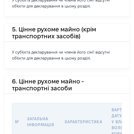
У суб'єкта декларування чи членів його сім'ї відсутні
об'єкти для декларування в цьому розділі.
5. Цінне рухоме майно (крім
транспортних засобів)
У суб'єкта декларування чи членів його сім'ї відсутні
об'єкти для декларування в цьому розділі.
6. Цінне рухоме майно -
транспортні засоби
ВАРТІСТЬ 
ДАТУ НАБ
ЗАГАЛЬНА
№
ХАРАКТЕРИСТИКА
У ВЛАСНІС
ІНФОРМАЦІЯ
ВОЛОДІНН
КОРИСТУВ