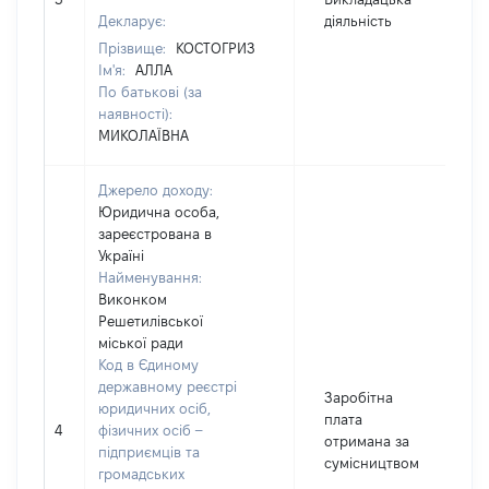
Декларує:
діяльність
Прізвище:
КОСТОГРИЗ
Ім'я:
АЛЛА
По батькові (за
наявності):
МИКОЛАЇВНА
Джерело доходу:
Юридична особа,
зареєстрована в
Україні
Найменування:
Виконком
Решетилівської
міської ради
Код в Єдиному
державному реєстрі
Заробітна
юридичних осіб,
плата
4
фізичних осіб –
2
отримана за
підприємців та
сумісництвом
громадських