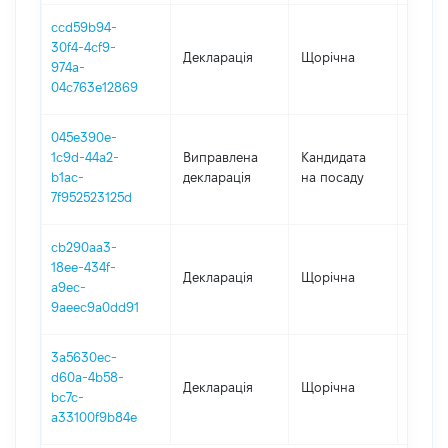
ccd59b94-
30f4-4cf9-
Декларація
Щорічна
2019
974a-
04c763e12869
045e390e-
1c9d-44a2-
Виправлена
Кандидата
2018
b1ac-
декларація
на посаду
7f952523125d
cb290aa3-
18ee-434f-
Декларація
Щорічна
2018
a9ec-
9aeec9a0dd91
3a5630ec-
d60a-4b58-
Декларація
Щорічна
2017
bc7c-
a33100f9b84e