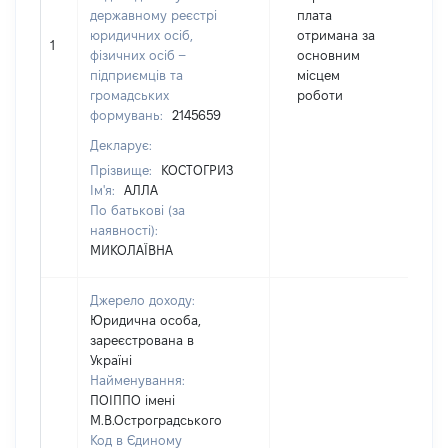
державному реєстрі
плата
юридичних осіб,
отримана за
1
1
фізичних осіб –
основним
підприємців та
місцем
громадських
роботи
формувань:
2145659
Декларує:
Прізвище:
КОСТОГРИЗ
Ім'я:
АЛЛА
По батькові (за
наявності):
МИКОЛАЇВНА
Джерело доходу:
Юридична особа,
зареєстрована в
Україні
Найменування:
ПОІППО імені
М.В.Остроградського
Код в Єдиному