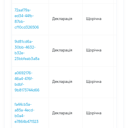
72aaf79a-
ed34-44fb-
Декларація
Щорічна
2023
87bb-
cf10cd326506
9d81cd6a-
30bb-4632-
Декларація
Щорічна
2022
b32e-
23bbfeab3a8a
a0692176-
46a4-476f-
Декларація
Щорічна
2021
bdbf-
9b8173744d66
fa44cb5a-
a85a-4ecd-
Декларація
Щорічна
2020
b0a4-
e7864b471523