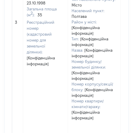
6
23.10.1998
Місто
Тип
Загальна площа
Населений пункт:
варт
2
(м
):
35
Полтава
обʼє
Район у місті:
3
Реєстраційний
варт
[Конфіденційна
номер
ост
інформація]
(кадастровий
гро
Тип:
[Конфіденційна
номер для
оці
інформація]
земельної
Назва:
[Конфіденційна
ділянки):
інформація]
[Конфіденційна
Номер будинку/
інформація]
земельної ділянки:
[Конфіденційна
інформація]
Номер корпусу/секції/
блоку:
[Конфіденційна
інформація]
Номер квартири/
кімнати/гаражу:
[Конфіденційна
інформація]