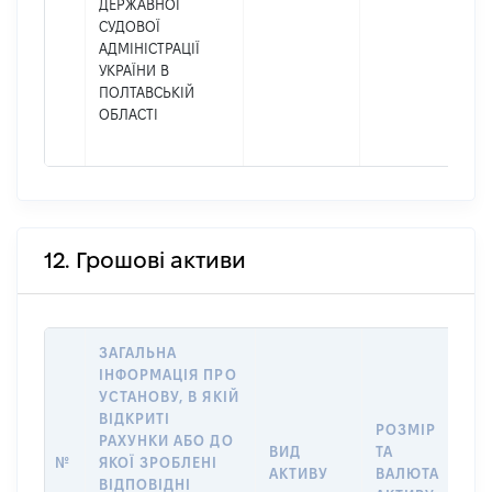
ДЕРЖАВНОЇ
СУДОВОЇ
АДМІНІСТРАЦІЇ
УКРАЇНИ В
ПОЛТАВСЬКІЙ
ОБЛАСТІ
12. Грошові активи
ЗАГАЛЬНА
ІНФОРМАЦІЯ ПРО
УСТАНОВУ, В ЯКІЙ
ВІДКРИТІ
РОЗМІР
РАХУНКИ АБО ДО
І
ВИД
ТА
№
ЯКОЇ ЗРОБЛЕНІ
О
АКТИВУ
ВАЛЮТА
ВІДПОВІДНІ
О