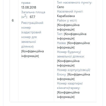
Тип населеного пункту:
права:
336
Село
13.08.2018
Тип
Населений пункт:
Загальна площа
варт
2
Карабазівка
(м
):
67.7
обʼє
6
Район у місті:
варт
Реєстраційний
[Конфіденційна
дату
номер
інформація]
набу
(кадастровий
Тип:
[Конфіденційна
пра
номер для
інформація]
земельної
Назва:
[Конфіденційна
ділянки):
інформація]
[Конфіденційна
Номер будинку/
інформація]
земельної ділянки:
[Конфіденційна
інформація]
Номер корпусу/секції/
блоку:
[Конфіденційна
інформація]
Номер квартири/
кімнати/гаражу:
[Конфіденційна
інформація]