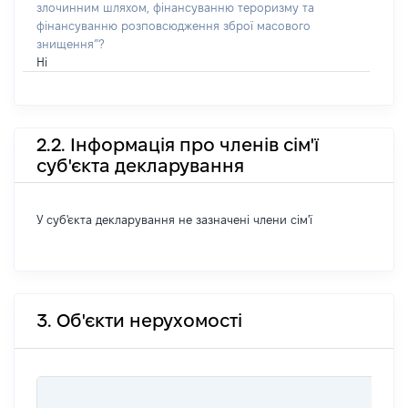
злочинним шляхом, фінансуванню тероризму та
фінансуванню розповсюдження зброї масового
знищення”?
Ні
2.2. Інформація про членів сім'ї
суб'єкта декларування
У суб'єкта декларування не зазначені члени сім'ї
3. Об'єкти нерухомості
ВАР