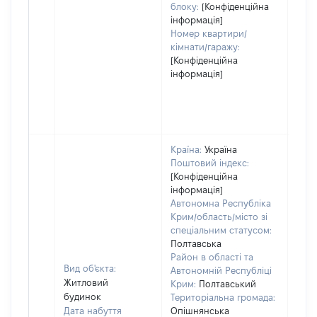
блоку:
[Конфіденційна
інформація]
Номер квартири/
кімнати/гаражу:
[Конфіденційна
інформація]
Країна:
Україна
Поштовий індекс:
[Конфіденційна
інформація]
Автономна Республіка
Крим/область/місто зі
спеціальним статусом:
Полтавська
Район в області та
Вид об'єкта:
Автономній Республіці
Житловий
Крим:
Полтавський
будинок
Територіальна громада:
Дата набуття
Опішнянська