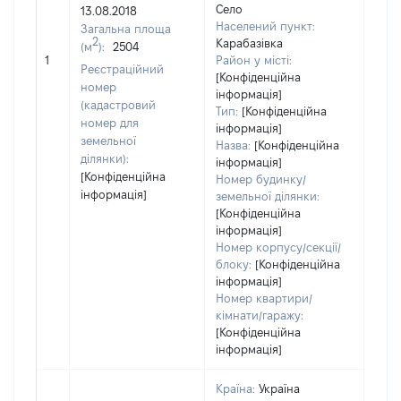
Село
13.08.2018
Тип
Населений пункт:
Загальна площа
варт
2
Карабазівка
(м
):
2504
обʼє
1
Район у місті:
варт
Реєстраційний
[Конфіденційна
дату
номер
інформація]
набу
(кадастровий
Тип:
[Конфіденційна
пра
номер для
інформація]
земельної
Назва:
[Конфіденційна
ділянки):
інформація]
[Конфіденційна
Номер будинку/
інформація]
земельної ділянки:
[Конфіденційна
інформація]
Номер корпусу/секції/
блоку:
[Конфіденційна
інформація]
Номер квартири/
кімнати/гаражу:
[Конфіденційна
інформація]
Країна:
Україна