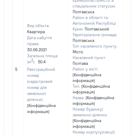
Крим/область/місто зі
спеціальним статусом:
Полтавська
Район в області та
Автономній Республіці
Вид об'єкта:
Крим:
Полтавський
Квартира
Територіальна громада:
Дата набуття
Полтавська
права:
Тип населеного пункту:
1113
30.06.2021
Місто
Тип
Загальна площа
Населений пункт:
варт
2
(м
):
50.4
Полтава
обʼє
Район у місті:
5
Реєстраційний
варт
[Конфіденційна
номер
дату
інформація]
(кадастровий
набу
Тип:
[Конфіденційна
номер для
пра
інформація]
земельної
Назва:
[Конфіденційна
ділянки):
інформація]
[Конфіденційна
Номер будинку/
інформація]
земельної ділянки:
[Конфіденційна
інформація]
Номер корпусу/секції/