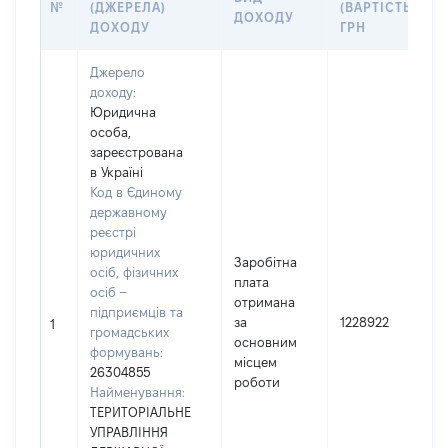
№
(ДЖЕРЕЛА)
(ВАРТІСТЬ),
ДОХОДУ
ДОХОДУ
ГРН
Джерело
доходу:
Юридична
особа,
зареєстрована
в Україні
Код в Єдиному
державному
реєстрі
юридичних
Заробітна
осіб, фізичних
плата
осіб –
отримана
підприємців та
за
1228922
1
громадських
основним
формувань:
місцем
26304855
роботи
Найменування:
ТЕРИТОРІАЛЬНЕ
УПРАВЛІННЯ