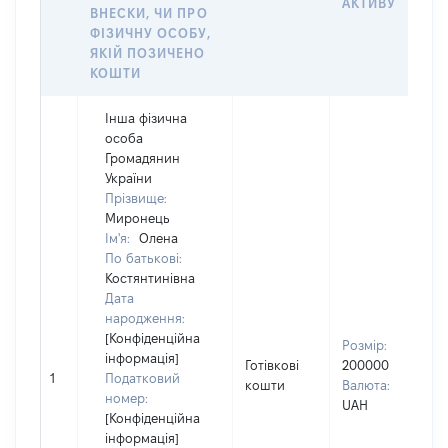
АКТИВУ
ВНЕСКИ, ЧИ ПРО
ФІЗИЧНУ ОСОБУ,
ЯКІЙ ПОЗИЧЕНО
КОШТИ
Інша фізична
особа
Громадянин
України
Прізвище:
Миронець
Ім'я:
Олена
По батькові:
Костянтинівна
Дата
народження:
В
[Конфіденційна
Розмір:
П
інформація]
Готівкові
200000
І
1
Податковий
кошти
Валюта:
П
номер:
UAH
н
[Конфіденційна
інформація]