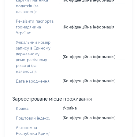
картки платника
податків (за
наявності):
Реквізити паспорта
[Конфіденційна інформація]
громадянина
України:
Унікальний номер
запису в Єдиному
державному
[Конфіденційна інформація]
демографічному
реєстрі (за
наявності):
[Конфіденційна інформація]
Дата народження:
Зареєстроване місце проживання
Україна
Країна:
[Конфіденційна інформація]
Поштовий індекс:
Автономна
Республіка Крим/