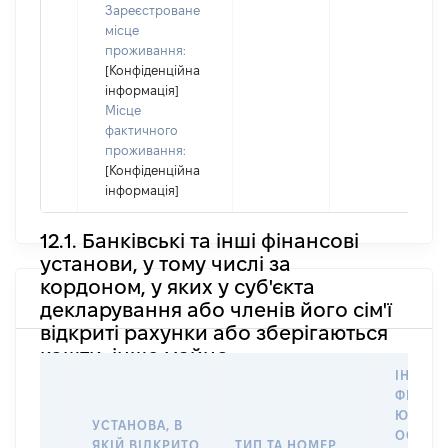
Зареєстроване
місце
проживання:
[Конфіденційна
інформація]
Місце
фактичного
проживання:
[Конфіденційна
інформація]
12.1. Банківські та інші фінансові
установи, у тому числі за
кордоном, у яких у суб'єкта
декларування або членів його сім'ї
відкриті рахунки або зберігаються
кошти, інше майно
ІНФОР
ФІЗИЧН
ЮРИДИ
УСТАНОВА, В
ОСОБУ,
ЯКІЙ ВІДКРИТО
ТИП ТА НОМЕР