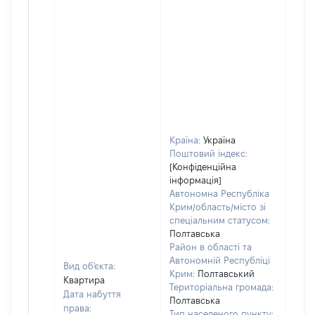
Країна:
Україна
Поштовий індекс:
[Конфіденційна
інформація]
Автономна Республіка
Крим/область/місто зі
спеціальним статусом:
Полтавська
Район в області та
Автономній Республіці
Вид об'єкта:
Крим:
Полтавський
Квартира
Територіальна громада:
Дата набуття
Полтавська
права:
Тип населеного пункту: