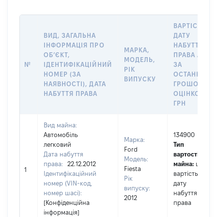
ВАРТІСТЬ Н
ВИД, ЗАГАЛЬНА
ДАТУ
ІНФОРМАЦІЯ ПРО
НАБУТТЯ
МАРКА,
ОБʼЄКТ,
ПРАВА АБО
МОДЕЛЬ,
№
ІДЕНТИФІКАЦІЙНИЙ
ЗА
РІК
НОМЕР (ЗА
ОСТАННЬО
ВИПУСКУ
НАЯВНОСТІ), ДАТА
ГРОШОВОЮ
НАБУТТЯ ПРАВА
ОЦІНКОЮ,
ГРН
Вид майна:
Автомобіль
134900
Марка:
легковий
Тип
Ford
Дата набуття
вартості
Модель:
права:
22.12.2012
майна:
це
Fiesta
1
Ідентифікаційний
вартість на
Рік
номер (VIN-код,
дату
випуску:
номер шасі):
набуття
2012
[Конфіденційна
права
інформація]