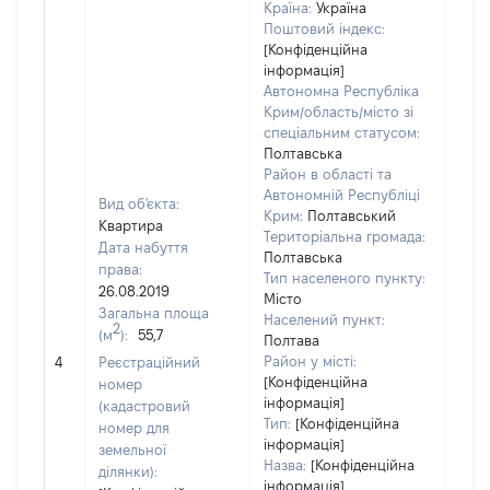
Країна:
Україна
Поштовий індекс:
[Конфіденційна
інформація]
Автономна Республіка
Крим/область/місто зі
спеціальним статусом:
Полтавська
Район в області та
Автономній Республіці
Вид об'єкта:
Крим:
Полтавський
Квартира
Територіальна громада:
Дата набуття
Полтавська
права:
Тип населеного пункту:
729
26.08.2019
Місто
Тип
Загальна площа
Населений пункт:
варт
2
(м
):
55,7
Полтава
обʼє
Район у місті:
4
Реєстраційний
варт
[Конфіденційна
номер
дату
інформація]
(кадастровий
набу
Тип:
[Конфіденційна
номер для
пра
інформація]
земельної
Назва:
[Конфіденційна
ділянки):
інформація]