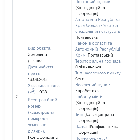
Поштовий індекс:
[Конфіденційна
інформація]
Автономна Республіка
Крим/область/місто зі
спеціальним статусом:
Полтавська
Район в області та
Вид об'єкта:
Автономній Республіці
Земельна
Крим:
Полтавський
ділянка
Територіальна громада:
Дата набуття
Опішнянська
Тип населеного пункту:
права:
220
Село
13.08.2018
Тип
Населений пункт:
Загальна площа
варт
2
Карабазівка
(м
):
968
обʼє
2
Район у місті:
варт
Реєстраційний
[Конфіденційна
дату
номер
інформація]
набу
(кадастровий
Тип:
[Конфіденційна
пра
номер для
інформація]
земельної
Назва:
[Конфіденційна
ділянки):
інформація]
[Конфіденційна
Номер будинку/