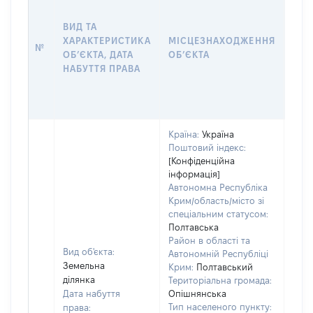
ДАТ
НАБ
ВИД ТА
ПРА
ХАРАКТЕРИСТИКА
МІСЦЕЗНАХОДЖЕННЯ
№
ЗА
ОБʼЄКТА, ДАТА
ОБʼЄКТА
ОС
НАБУТТЯ ПРАВА
ГР
ОЦІ
ГРН
Країна:
Україна
Поштовий індекс:
[Конфіденційна
інформація]
Автономна Республіка
Крим/область/місто зі
спеціальним статусом:
Полтавська
Район в області та
Вид об'єкта:
Автономній Республіці
Земельна
Крим:
Полтавський
ділянка
Територіальна громада:
Дата набуття
Опішнянська
Тип населеного пункту:
права:
550