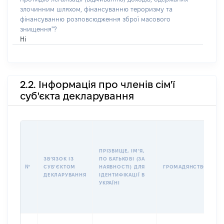
злочинним шляхом, фінансуванню тероризму та
фінансуванню розповсюдження зброї масового
знищення"?
Ні
2.2. Інформація про членів сім'ї
суб'єкта декларування
П
І
Б
ПРІЗВИЩЕ, ІМʼЯ,
І
ЗВʼЯЗОК ІЗ
ПО БАТЬКОВІ (ЗА
№
СУБʼЄКТОМ
НАЯВНОСТІ) ДЛЯ
ГРОМАДЯНСТВО
У
ДЕКЛАРУВАННЯ
ІДЕНТИФІКАЦІЇ В
Д
УКРАЇНІ