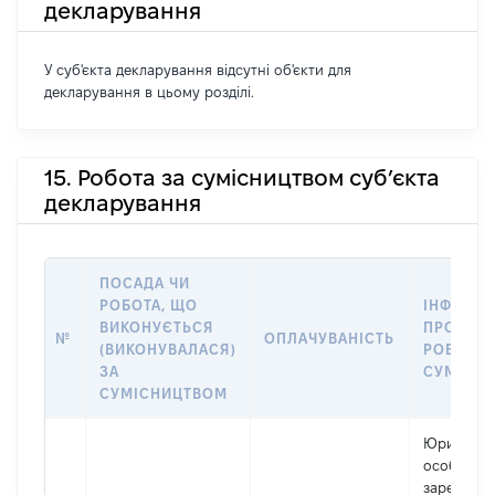
декларування
У суб'єкта декларування відсутні об'єкти для
декларування в цьому розділі.
15. Робота за сумісництвом суб’єкта
декларування
ПОСАДА ЧИ
РОБОТА, ЩО
ІНФОРМА
ВИКОНУЄТЬСЯ
ПРО МІС
№
ОПЛАЧУВАНІСТЬ
(ВИКОНУВАЛАСЯ)
РОБОТИ 
ЗА
СУМІСН
СУМІСНИЦТВОМ
Юридичн
особа,
зареєстро