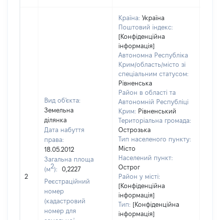
Країна:
Україна
Поштовий індекс:
[Конфіденційна
інформація]
Автономна Республіка
Крим/область/місто зі
спеціальним статусом:
Рівненська
Район в області та
Вид об'єкта:
Автономній Республіці
Земельна
Крим:
Рівненський
ділянка
Територіальна громада:
Дата набуття
Острозька
Тип населеного пункту:
права:
Місто
18.05.2012
4910
Населений пункт:
Загальна площа
Тип 
2
Острог
(м
):
0,2227
обʼє
2
Район у місті:
Реєстраційний
варт
[Конфіденційна
номер
інформація]
набу
(кадастровий
Тип:
[Конфіденційна
номер для
інформація]