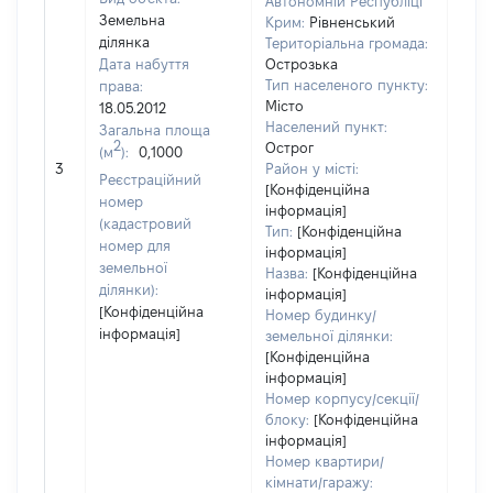
Автономній Республіці
Земельна
Крим:
Рівненський
ділянка
Територіальна громада:
Дата набуття
Острозька
Тип населеного пункту:
права:
Місто
18.05.2012
498
Населений пункт:
Загальна площа
Тип 
2
Острог
(м
):
0,1000
обʼє
3
Район у місті:
Реєстраційний
варт
[Конфіденційна
номер
інформація]
набу
(кадастровий
Тип:
[Конфіденційна
номер для
інформація]
земельної
Назва:
[Конфіденційна
ділянки):
інформація]
[Конфіденційна
Номер будинку/
інформація]
земельної ділянки:
[Конфіденційна
інформація]
Номер корпусу/секції/
блоку:
[Конфіденційна
інформація]
Номер квартири/
кімнати/гаражу: