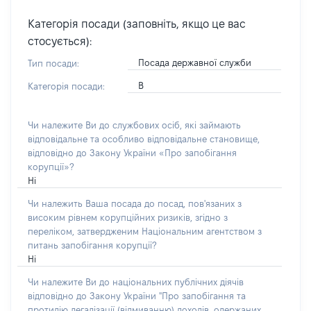
Категорія посади (заповніть, якщо це вас
стосується):
Посада державної служби
Тип посади:
В
Категорія посади:
Чи належите Ви до службових осіб, які займають
відповідальне та особливо відповідальне становище,
відповідно до Закону України «Про запобігання
корупції»?
Ні
Чи належить Ваша посада до посад, пов'язаних з
високим рівнем корупційних ризиків, згідно з
переліком, затвердженим Національним агентством з
питань запобігання корупції?
Ні
Чи належите Ви до національних публічних діячів
відповідно до Закону України "Про запобігання та
протидію легалізації (відмиванню) доходів, одержаних