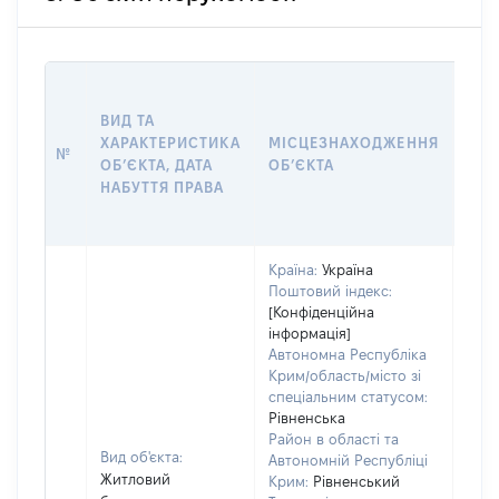
ВАР
ВИД ТА
ДАТ
ХАРАКТЕРИСТИКА
МІСЦЕЗНАХОДЖЕННЯ
ПРА
№
ОБʼЄКТА, ДАТА
ОБʼЄКТА
ОС
НАБУТТЯ ПРАВА
ГР
ОЦІ
Країна:
Україна
Поштовий індекс:
[Конфіденційна
інформація]
Автономна Республіка
Крим/область/місто зі
спеціальним статусом:
Рівненська
Район в області та
Вид об'єкта:
Автономній Республіці
Житловий
Крим:
Рівненський