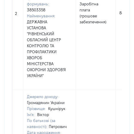
формувань:
Заробітна
38503358
плата
84411
2
Найменування:
(грошове
ДЕРЖАВНА
забезпечення)
УСТАНОВА
"РІВНЕНСЬКИЙ
ОБЛАСНИЙ ЦЕНТР
КОНТРОЛЮ ТА
ПРОФІЛАКТИКИ
ХВОРОБ
МІНІСТЕРСТВА
ОХОРОНИ ЗДОРОВ'Я
УКРАЇНИ"
Джерело доходу:
Громадянин України
Прізвище:
Кушнірук
Ім'я:
Віктор
По батькові (за
наявності):
Петрович
Дата народження: