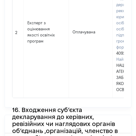
державно
реєстрі
юридични
Експерт з
осіб, фізи
оцінювання
осіб –
Оплачувана
2
якості освітніх
підприємц
програм
громадськ
формуван
40927307
Найменув
НАЦІОНА
АГЕНТСТВО
ЗАБЕЗПЕЧ
ЯКОСТІ В
ОСВІТИ
16. Входження суб’єкта
декларування до керівних,
ревізійних чи наглядових органів
об’єднань ,організацій, членство в