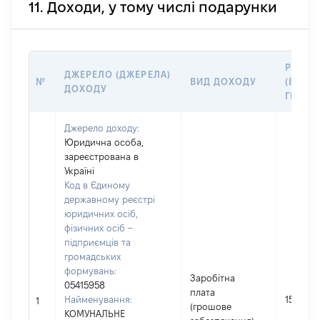
11. Доходи, у тому числі подарунки
РОЗМІ
ДЖЕРЕЛО (ДЖЕРЕЛА)
№
ВИД ДОХОДУ
(ВАРТІ
ДОХОДУ
ГРН
Джерело доходу:
Юридична особа,
зареєстрована в
Україні
Код в Єдиному
державному реєстрі
юридичних осіб,
фізичних осіб –
підприємців та
громадських
формувань:
Заробітна
05415958
плата
Найменування:
154621
1
(грошове
КОМУНАЛЬНЕ