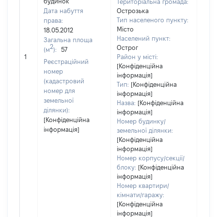
будинок
Територіальна громада:
Дата набуття
Острозька
Тип населеного пункту:
права:
Місто
18.05.2012
Населений пункт:
Загальна площа
2
Острог
(м
):
57
[Не
1
Район у місті:
заст
Реєстраційний
[Конфіденційна
номер
інформація]
(кадастровий
Тип:
[Конфіденційна
номер для
інформація]
земельної
Назва:
[Конфіденційна
ділянки):
інформація]
[Конфіденційна
Номер будинку/
інформація]
земельної ділянки:
[Конфіденційна
інформація]
Номер корпусу/секції/
блоку:
[Конфіденційна
інформація]
Номер квартири/
кімнати/гаражу:
[Конфіденційна
інформація]