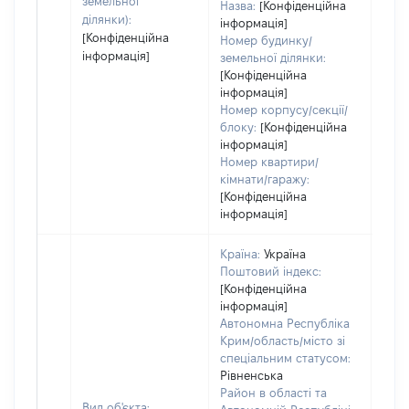
земельної
Назва:
[Конфіденційна
ділянки):
інформація]
[Конфіденційна
Номер будинку/
інформація]
земельної ділянки:
[Конфіденційна
інформація]
Номер корпусу/секції/
блоку:
[Конфіденційна
інформація]
Номер квартири/
кімнати/гаражу:
[Конфіденційна
інформація]
Країна:
Україна
Поштовий індекс:
[Конфіденційна
інформація]
Автономна Республіка
Крим/область/місто зі
спеціальним статусом:
Рівненська
Район в області та
Вид об'єкта: