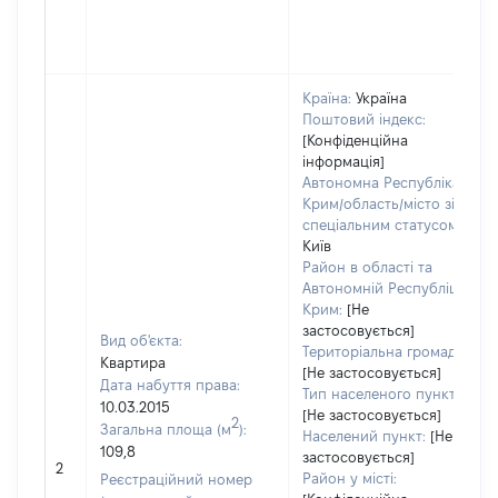
Країна:
Україна
Поштовий індекс:
[Конфіденційна
інформація]
Автономна Республіка
Крим/область/місто зі
спеціальним статусом:
Київ
Район в області та
Автономній Республіці
Крим:
[Не
застосовується]
Вид об'єкта:
Територіальна громада:
Квартира
[Не застосовується]
Дата набуття права:
Тип населеного пункту:
10.03.2015
[Не застосовується]
2
Загальна площа (м
):
Населений пункт:
[Не
109,8
застосовується]
2
Район у місті:
Реєстраційний номер