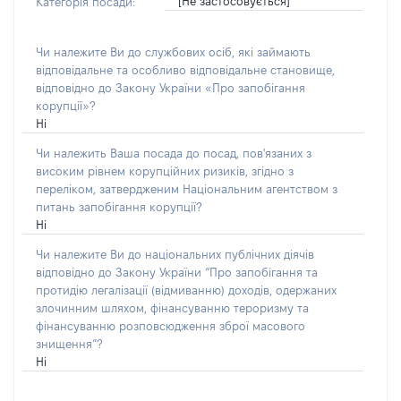
[Не застосовується]
Категорія посади:
Чи належите Ви до службових осіб, які займають
відповідальне та особливо відповідальне становище,
відповідно до Закону України «Про запобігання
корупції»?
Ні
Чи належить Ваша посада до посад, пов'язаних з
високим рівнем корупційних ризиків, згідно з
переліком, затвердженим Національним агентством з
питань запобігання корупції?
Ні
Чи належите Ви до національних публічних діячів
відповідно до Закону України “Про запобігання та
протидію легалізації (відмиванню) доходів, одержаних
злочинним шляхом, фінансуванню тероризму та
фінансуванню розповсюдження зброї масового
знищення”?
Ні