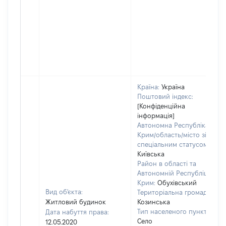
Країна:
Україна
Поштовий індекс:
[Конфіденційна
інформація]
Автономна Республіка
Крим/область/місто зі
спеціальним статусом:
Київська
Район в області та
Автономній Республіці
Крим:
Обухівський
Вид об'єкта:
Територіальна громада:
Житловий будинок
Козинська
Тип населеного пункту:
Дата набуття права:
Село
12.05.2020