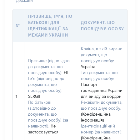
держави
ПРІЗВИЩЕ, ІМ’Я, ПО
БАТЬКОВІ ДЛЯ
ДОКУМЕНТ, ЩО
№
ІДЕНТИФІКАЦІЇ ЗА
ПОСВІДЧУЄ ОСОБУ
МЕЖАМИ УКРАЇНИ
Країна, в якій видано
документ, що
Прізвище (відповідно
посвідчує особу:
до документа, що
Україна
посвідчує особу):
FIL
Тип документа, що
Ім’я (відповідно до
посвідчує особу:
документа, що
Паспорт
посвідчує особу):
громадянина України
1
SERGII
для виїзду за кордон
По батькові
Реквізити документа,
(відповідно до
що посвідчує особу:
документа, що
[Конфіденційна
посвідчує особу) (за
інформація]
наявності):
Не
Ідентифікаційний
застосовується
номер (за наявності):
[Конфіденційна