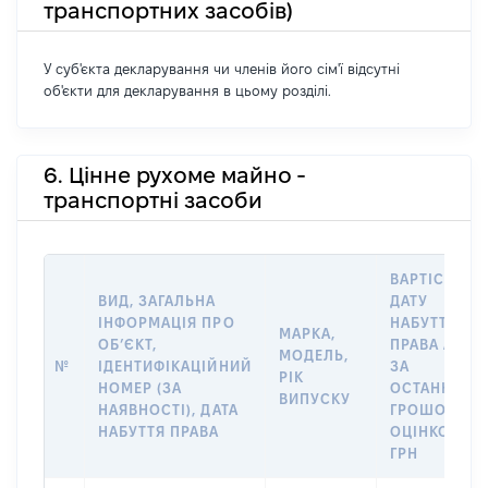
транспортних засобів)
У суб'єкта декларування чи членів його сім'ї відсутні
об'єкти для декларування в цьому розділі.
6. Цінне рухоме майно -
транспортні засоби
ВАРТІСТЬ Н
ВИД, ЗАГАЛЬНА
ДАТУ
ІНФОРМАЦІЯ ПРО
НАБУТТЯ
МАРКА,
ОБʼЄКТ,
ПРАВА АБО
МОДЕЛЬ,
№
ІДЕНТИФІКАЦІЙНИЙ
ЗА
РІК
НОМЕР (ЗА
ОСТАННЬО
ВИПУСКУ
НАЯВНОСТІ), ДАТА
ГРОШОВОЮ
НАБУТТЯ ПРАВА
ОЦІНКОЮ,
ГРН