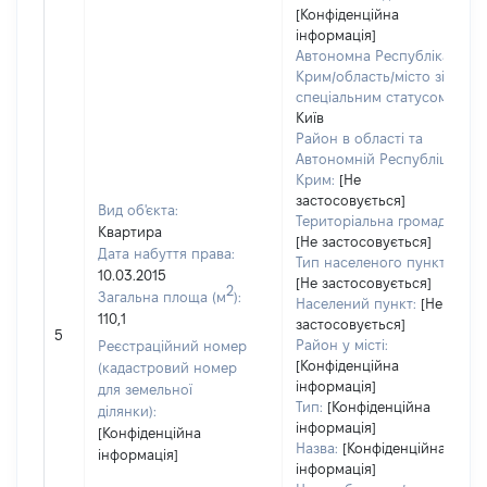
[Конфіденційна
інформація]
Автономна Республіка
Крим/область/місто зі
спеціальним статусом:
Київ
Район в області та
Автономній Республіці
Крим:
[Не
застосовується]
Вид об'єкта:
Територіальна громада:
Квартира
[Не застосовується]
Дата набуття права:
Тип населеного пункту:
10.03.2015
[Не застосовується]
2
Загальна площа (м
):
Населений пункт:
[Не
110,1
застосовується]
5
Район у місті:
Реєстраційний номер
[Конфіденційна
(кадастровий номер
інформація]
для земельної
Тип:
[Конфіденційна
ділянки):
інформація]
[Конфіденційна
Назва:
[Конфіденційна
інформація]
інформація]