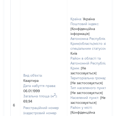
Країна:
Україна
Поштовий індекс:
[Конфіденційна
інформація]
Автономна Республіка
Крим/область/місто зі
спеціальним статусом:
Київ
Район в області та
Автономній Республіці
Крим:
[Не
застосовується]
Вид об'єкта:
Територіальна громада:
Квартира
[Не застосовується]
Дата набуття права:
Тип населеного пункту:
06.01.1999
[Не застосовується]
2
Загальна площа (м
):
Населений пункт:
[Не
69,94
застосовується]
6
Район у місті:
Реєстраційний номер
[Конфіденційна
(кадастровий номер