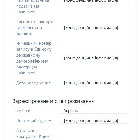
картки платника
податків (за
наявності):
Реквізити паспорта
[Конфіденційна інформація]
громадянина
України:
Унікальний номер
запису в Єдиному
державному
[Конфіденційна інформація]
демографічному
реєстрі (за
наявності):
[Конфіденційна інформація]
Дата народження:
Зареєстроване місце проживання
Україна
Країна:
[Конфіденційна інформація]
Поштовий індекс:
Автономна
Республіка Крим/