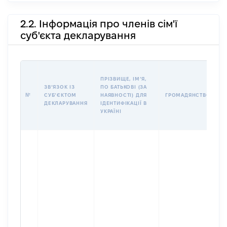
2.2. Інформація про членів сім'ї
суб'єкта декларування
П
ПРІЗВИЩЕ, ІМʼЯ,
Б
ЗВʼЯЗОК ІЗ
ПО БАТЬКОВІ (ЗА
І
№
СУБʼЄКТОМ
НАЯВНОСТІ) ДЛЯ
ГРОМАДЯНСТВО
М
ДЕКЛАРУВАННЯ
ІДЕНТИФІКАЦІЇ В
УКРАЇНІ