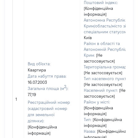
Поштовий індекс:
[Конфіденційна
інформація]
Автономна Республіка
Крим/область/місто зі
спеціальним статусом:
Київ
Район в області та
Автономній Республіці
Крим:
[Не
застосовується]
Вид об'єкта:
Територіальна громада:
Квартира
[Не застосовується]
Дата набуття права:
Тип населеного пункту:
16.07.2003
[Не застосовується]
2
Загальна площа (м
):
Населений пункт:
[Не
77,19
застосовується]
1
Район у місті:
Реєстраційний номер
[Конфіденційна
(кадастровий номер
інформація]
для земельної
Тип:
[Конфіденційна
ділянки):
інформація]
[Конфіденційна
Назва:
[Конфіденційна
інформація]
інформація]