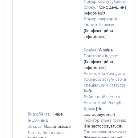
Номер корпусу/секції/
блоку:
[Конфіденційна
інформація]
Номер квартири/
кімнати/гаражу:
[Конфіденційна
інформація]
Країна:
Україна
Поштовий індекс:
[Конфіденційна
інформація]
Автономна Республіка
Крим/область/місто зі
спеціальним статусом:
Київ
Район в області та
Автономній Республіці
Крим:
[Не
Вид об'єкта:
Інше
застосовується]
Інший вид
Територіальна громада:
[Не застосовується]
об'єкта:
Машиномісце
Тип населеного пункту:
Дата набуття права:
[Не застосовується]