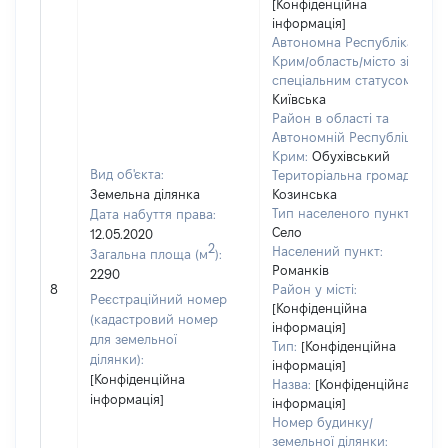
[Конфіденційна
інформація]
Автономна Республіка
Крим/область/місто зі
спеціальним статусом:
Київська
Район в області та
Автономній Республіці
Крим:
Обухівський
Вид об'єкта:
Територіальна громада:
Земельна ділянка
Козинська
Тип населеного пункту:
Дата набуття права:
Село
12.05.2020
2
Населений пункт:
Загальна площа (м
):
Романків
2290
8
Район у місті:
Реєстраційний номер
[Конфіденційна
(кадастровий номер
інформація]
для земельної
Тип:
[Конфіденційна
ділянки):
інформація]
[Конфіденційна
Назва:
[Конфіденційна
інформація]
інформація]
Номер будинку/
земельної ділянки: