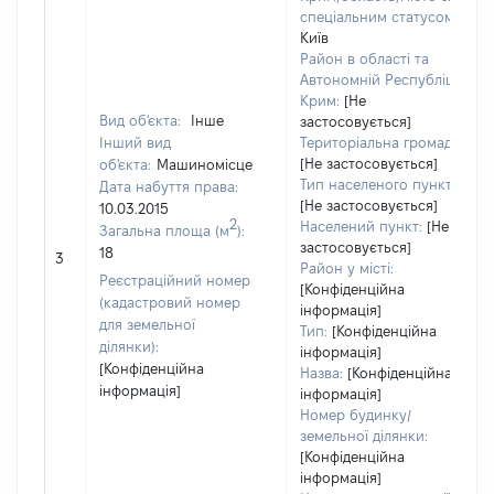
спеціальним статусом:
Київ
Район в області та
Автономній Республіці
Крим:
[Не
Вид об'єкта:
Інше
застосовується]
Інший вид
Територіальна громада:
[Не застосовується]
об'єкта:
Машиномісце
Тип населеного пункту:
Дата набуття права:
[Не застосовується]
10.03.2015
2
Населений пункт:
[Не
Загальна площа (м
):
застосовується]
18
3
Район у місті:
Реєстраційний номер
[Конфіденційна
(кадастровий номер
інформація]
для земельної
Тип:
[Конфіденційна
ділянки):
інформація]
[Конфіденційна
Назва:
[Конфіденційна
інформація]
інформація]
Номер будинку/
земельної ділянки:
[Конфіденційна
інформація]