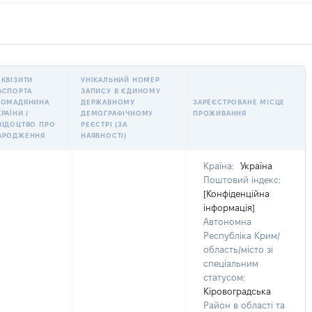
ЕКВІЗИТИ
УНІКАЛЬНИЙ НОМЕР
АСПОРТА
ЗАПИСУ В ЄДИНОМУ
РОМАДЯНИНА
ДЕРЖАВНОМУ
ЗАРЕЄСТРОВАНЕ МІСЦЕ
РАЇНИ /
ДЕМОГРАФІЧНОМУ
ПРОЖИВАННЯ
ВІДОЦТВО ПРО
РЕЄСТРІ (ЗА
АРОДЖЕННЯ
НАЯВНОСТІ)
Країна:
Україна
Поштовий індекс:
[Конфіденційна
інформація]
Автономна
Республіка Крим/
область/місто зі
спеціальним
статусом:
Кіровоградська
Район в області та