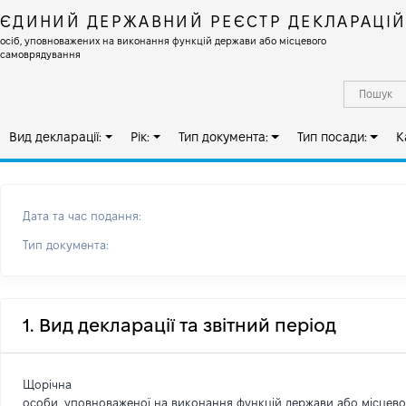
ЄДИНИЙ ДЕРЖАВНИЙ РЕЄСТР ДЕКЛАРАЦІ
осіб, уповноважених на виконання функцій держави або місцевого
самоврядування
Вид декларації:
Рік:
Тип документа:
Тип посади:
К
Дата та час подання:
Тип документа:
1. Вид декларації та звітний період
Щорічна
особи, уповноваженої на виконання функцій держави або місцев