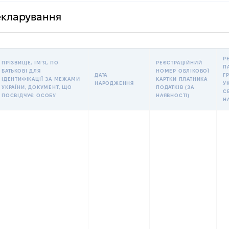
декларування
Р
ПРІЗВИЩЕ, ІМʼЯ, ПО
РЕЄСТРАЦІЙНИЙ
П
БАТЬКОВІ ДЛЯ
НОМЕР ОБЛІКОВОЇ
ДАТА
Г
ІДЕНТИФІКАЦІЇ ЗА МЕЖАМИ
КАРТКИ ПЛАТНИКА
НАРОДЖЕННЯ
УК
УКРАЇНИ, ДОКУМЕНТ, ЩО
ПОДАТКІВ (ЗА
С
ПОСВІДЧУЄ ОСОБУ
НАЯВНОСТІ)
Н