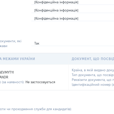
[Конфіденційна інформація]
[Конфіденційна інформація]
[Конфіденційна інформація]
окументи, які
Так
ржави
 ЗА МЕЖАМИ УКРАЇНИ
ДОКУМЕНТ, ЩО ПОСВІ
Країна, в якій видано док
NEVMYTYI
Тип документа, що посвід
ANDR
Реквізити документа, що 
 (за наявності):
Не застосовується
Ідентифікаційний номер (з
боти чи проходження служби для кандидатів)
: