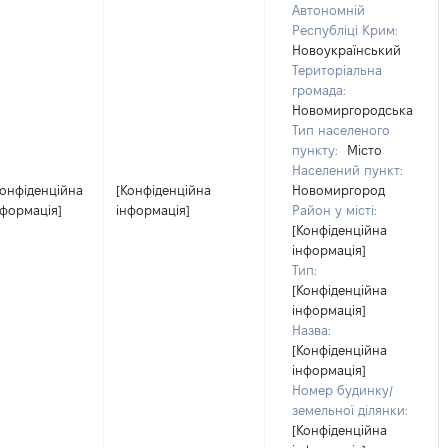
Автономній
Республіці Крим:
Новоукраїнський
Територіальна
громада:
Новомиргородська
Тип населеного
пункту:
Місто
Населений пункт:
Конфіденційна
[Конфіденційна
Новомиргород
нформація]
інформація]
Район у місті:
[Конфіденційна
інформація]
Тип:
[Конфіденційна
інформація]
Назва:
[Конфіденційна
інформація]
Номер будинку/
земельної ділянки:
[Конфіденційна