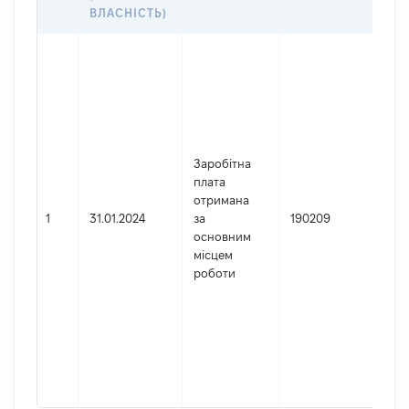
ДО
ВЛАСНІСТЬ)
Дже
Юр
осо
зар
Укр
Най
Заробітна
ПІВ
плата
АП
отримана
ГО
1
31.01.2024
за
190209
СУ
основним
Код
місцем
де
роботи
реє
юри
фіз
під
гро
фор
422