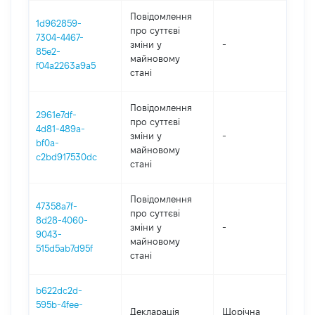
Повідомлення
1d962859-
про суттєві
7304-4467-
зміни y
-
202
85e2-
майновому
f04a2263a9a5
стані
Повідомлення
2961e7df-
про суттєві
4d81-489a-
зміни y
-
202
bf0a-
майновому
c2bd917530dc
стані
Повідомлення
47358a7f-
про суттєві
8d28-4060-
зміни y
-
202
9043-
майновому
515d5ab7d95f
стані
b622dc2d-
595b-4fee-
Декларація
Щорічна
202