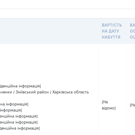
ВАРТІСТЬ
ВА
НА ДАТУ
О
НАБУТТЯ
О
іденційна інформація]
ченки / Зміївський район / Харківська область
[Не
йна інформація]
[Н
відомо]
інформація]
енційна інформація]
енційна інформація]
денційна інформація]