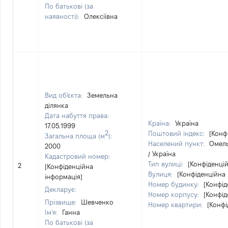
По батькові (за
наявності):
Олексіївна
Вид об'єкта:
Земельна
ділянка
Дата набуття права:
Країна:
Україна
17.05.1999
2
Поштовий індекс:
[Конф
Загальна площа (м
):
Населений пункт:
Омель
2000
/ Україна
Кадастровий номер:
Тип вулиці:
[Конфіденці
2
[Конфіденційна
Вулиця:
[Конфіденційна 
інформація]
Номер будинку:
[Конфід
Декларує:
Номер корпусу:
[Конфід
Прізвище:
Шевченко
Номер квартири:
[Конфі
Ім'я:
Ганна
По батькові (за