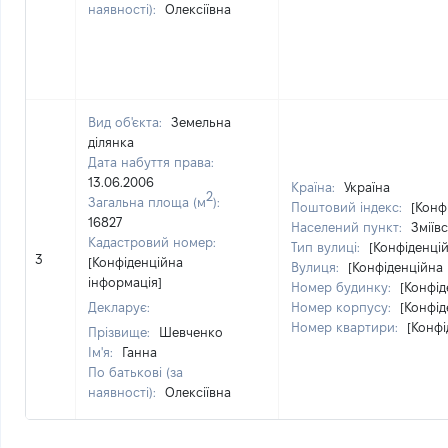
наявності):
Олексіївна
Вид об'єкта:
Земельна
ділянка
Дата набуття права:
13.06.2006
Країна:
Україна
2
Загальна площа (м
):
Поштовий індекс:
[Конф
16827
Населений пункт:
Зміїв
Кадастровий номер:
Тип вулиці:
[Конфіденці
3
[Конфіденційна
Вулиця:
[Конфіденційна 
інформація]
Номер будинку:
[Конфід
Декларує:
Номер корпусу:
[Конфід
Номер квартири:
[Конфі
Прізвище:
Шевченко
Ім'я:
Ганна
По батькові (за
наявності):
Олексіївна