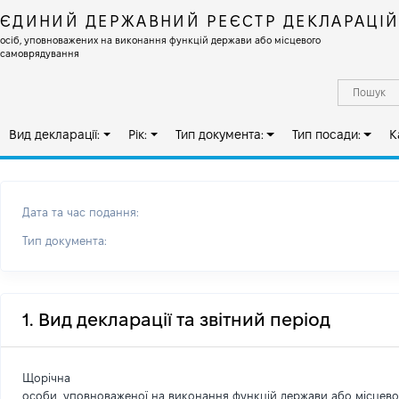
ЄДИНИЙ ДЕРЖАВНИЙ РЕЄСТР ДЕКЛАРАЦІ
осіб, уповноважених на виконання функцій держави або місцевого
самоврядування
Вид декларації:
Рік:
Тип документа:
Тип посади:
К
Дата та час подання:
Тип документа:
1. Вид декларації та звітний період
Щорічна
особи, уповноваженої на виконання функцій держави або місцев