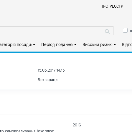
Й
ПРО РЕЄСТР
ш
атегорія посади:
Період подання:
Високий ризик:
Відп
15.03.2017 14:13
Декларація
2016
ого самоврядування (охоплює