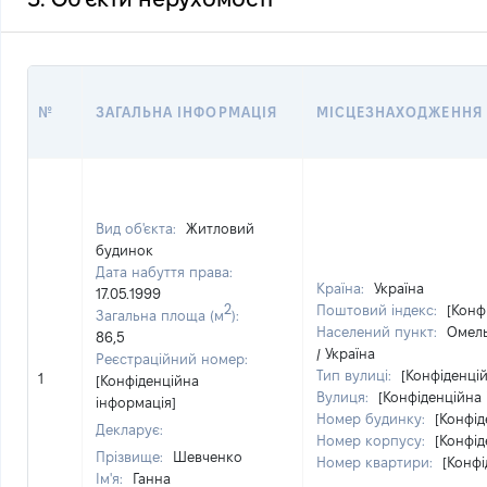
№
ЗАГАЛЬНА ІНФОРМАЦІЯ
МІСЦЕЗНАХОДЖЕННЯ
Вид об'єкта:
Житловий
будинок
Дата набуття права:
Країна:
Україна
17.05.1999
2
Поштовий індекс:
[Конф
Загальна площа (м
):
Населений пункт:
Омель
86,5
/ Україна
Реєстраційний номер:
Тип вулиці:
[Конфіденці
1
[Конфіденційна
Вулиця:
[Конфіденційна 
інформація]
Номер будинку:
[Конфід
Декларує:
Номер корпусу:
[Конфід
Прізвище:
Шевченко
Номер квартири:
[Конфі
Ім'я:
Ганна