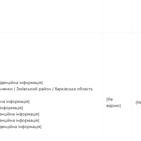
іденційна інформація]
ченки / Зміївський район / Харківська область
[Не
йна інформація]
[Н
відомо]
інформація]
енційна інформація]
енційна інформація]
денційна інформація]