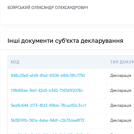
БОЯРСЬКИЙ ОЛЕКСАНДР ОЛЕКСАНДРОВИЧ
Інші документи суб'єкта декларування
КОД
ТИП ДОКУ
848c25e5-efd9-4fad-9306-b84c18fc7750
Декларація
118b66ae-7ebf-42d5-b342-7147d0f2076c
Декларація
5ea9c644-2173-4fd3-89bb-78cad50c3cc1
Декларація
5b59741b-561a-4abe-94df-c2b73dae8f72
Декларація