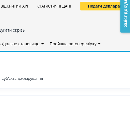
Зміст документа
Подати декларацію
ВІДКРИТИЙ АРІ
СТАТИСТИЧНІ ДАНІ
укати скрізь
овідальне становище:
Пройшла автоперевірку:
і субʼєкта декларування