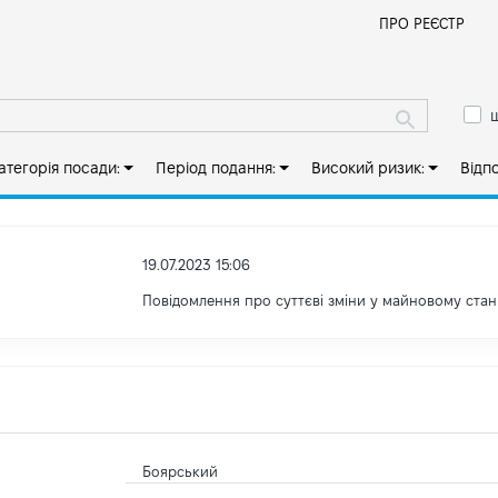
Й
ПРО РЕЄСТР
ш
атегорія посади:
Період подання:
Високий ризик:
Відп
19.07.2023 15:06
Повідомлення про суттєві зміни у майновому стан
Боярський