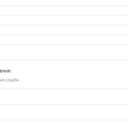
ення:
ння служби