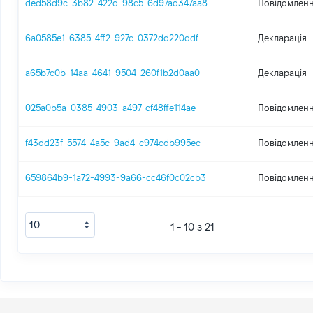
ded58d9c-3b82-422d-98c5-6d97ad347aa8
Повідомленн
6a0585e1-6385-4ff2-927c-0372dd220ddf
Декларація
a65b7c0b-14aa-4641-9504-260f1b2d0aa0
Декларація
025a0b5a-0385-4903-a497-cf48ffe114ae
Повідомленн
f43dd23f-5574-4a5c-9ad4-c974cdb995ec
Повідомленн
659864b9-1a72-4993-9a66-cc46f0c02cb3
Повідомленн
1 - 10 з 21