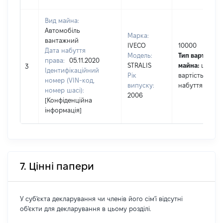
Вид майна:
Автомобіль
Марка:
вантажний
IVECO
10000
Дата набуття
Модель:
Тип вартості
права:
05.11.2020
STRALIS
майна:
це
3
Ідентифікаційний
Рік
вартість на да
номер (VIN-код,
випуску:
набуття права
номер шасі):
2006
[Конфіденційна
інформація]
7. Цінні папери
У суб'єкта декларування чи членів його сім'ї відсутні
об'єкти для декларування в цьому розділі.