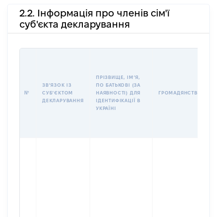
2.2. Інформація про членів сім'ї
суб'єкта декларування
І
ПРІЗВИЩЕ, ІМʼЯ,
ЗВʼЯЗОК ІЗ
ПО БАТЬКОВІ (ЗА
№
СУБʼЄКТОМ
НАЯВНОСТІ) ДЛЯ
ГРОМАДЯНСТВО
ДЕКЛАРУВАННЯ
ІДЕНТИФІКАЦІЇ В
УКРАЇНІ