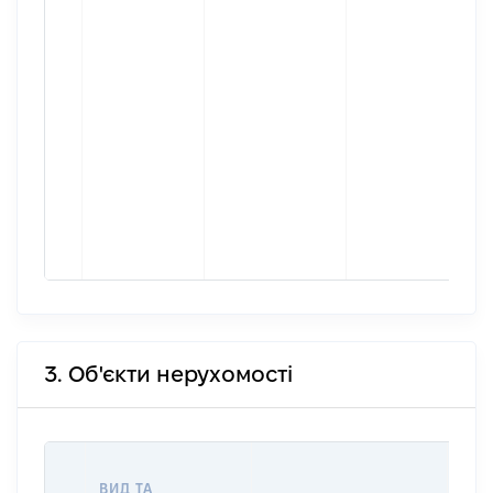
3. Об'єкти нерухомості
ВАР
ВИД ТА
ДАТ