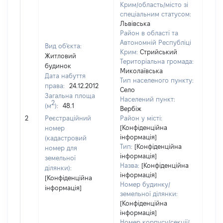
Крим/область/місто зі
спеціальним статусом:
Львівська
Район в області та
Автономній Республіці
Вид об'єкта:
Крим:
Стрийський
Житловий
Територіальна громада:
будинок
Миколаївська
Дата набуття
Тип населеного пункту:
права:
24.12.2012
Село
Загальна площа
1301
Населений пункт:
2
(м
):
48.1
Тип 
Вербіж
обʼє
2
Реєстраційний
Район у місті:
варт
[Конфіденційна
номер
інформація]
набу
(кадастровий
Тип:
[Конфіденційна
номер для
інформація]
земельної
Назва:
[Конфіденційна
ділянки):
інформація]
[Конфіденційна
Номер будинку/
інформація]
земельної ділянки:
[Конфіденційна
інформація]
Номер корпусу/секції/