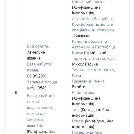
Поштовий індекс:
[Конфіденційна
інформація]
Автономна Республіка
Крим/область/місто зі
спеціальним статусом:
Львівська
Район в області та
Вид об'єкта:
Автономній Республіці
Земельна
Крим:
Стрийський
ділянка
Територіальна громада:
Дата набуття
Миколаївська
Тип населеного пункту:
права:
Село
06.09.2010
Населений пункт:
Загальна площа
2
Вербіж
(м
):
9549
[Не
6
Район у місті:
заст
Реєстраційний
[Конфіденційна
номер
інформація]
(кадастровий
Тип:
[Конфіденційна
номер для
інформація]
земельної
Назва:
[Конфіденційна
ділянки):
інформація]
[Конфіденційна
Номер будинку/