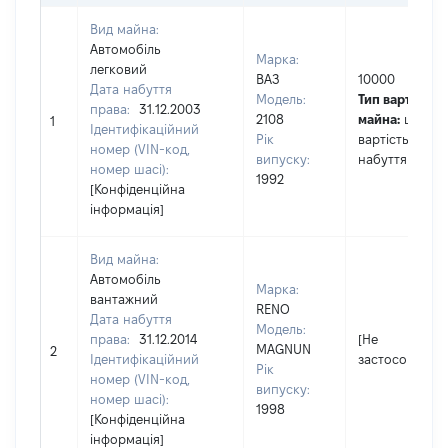
Вид майна:
Автомобіль
Марка:
легковий
ВАЗ
10000
Дата набуття
Модель:
Тип вартості
права:
31.12.2003
2108
майна:
це
1
Ідентифікаційний
Рік
вартість на да
номер (VIN-код,
випуску:
набуття права
номер шасі):
1992
[Конфіденційна
інформація]
Вид майна:
Автомобіль
Марка:
вантажний
RENO
Дата набуття
Модель:
права:
31.12.2014
[Не
MAGNUN
2
Ідентифікаційний
застосовуєтьс
Рік
номер (VIN-код,
випуску:
номер шасі):
1998
[Конфіденційна
інформація]