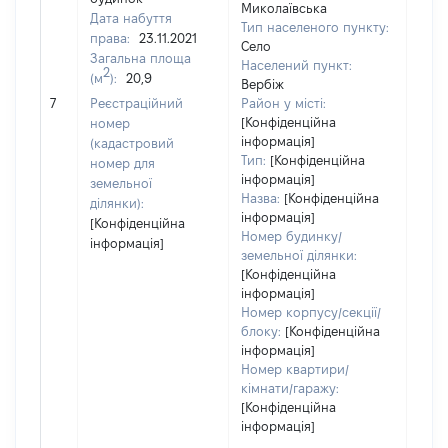
Миколаївська
Дата набуття
Тип населеного пункту:
права:
23.11.2021
Село
Загальна площа
801
Населений пункт:
2
(м
):
20,9
Тип 
Вербіж
обʼє
7
Реєстраційний
Район у місті:
варт
[Конфіденційна
номер
інформація]
набу
(кадастровий
Тип:
[Конфіденційна
номер для
інформація]
земельної
Назва:
[Конфіденційна
ділянки):
інформація]
[Конфіденційна
Номер будинку/
інформація]
земельної ділянки:
[Конфіденційна
інформація]
Номер корпусу/секції/
блоку:
[Конфіденційна
інформація]
Номер квартири/
кімнати/гаражу:
[Конфіденційна
інформація]