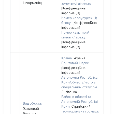
інформація]
земельної ділянки:
[Конфіденційна
інформація]
Номер корпусу/секції/
блоку:
[Конфіденційна
інформація]
Номер квартири/
кімнати/гаражу:
[Конфіденційна
інформація]
Країна:
Україна
Поштовий індекс:
[Конфіденційна
інформація]
Автономна Республіка
Крим/область/місто зі
спеціальним статусом:
Львівська
Район в області та
Автономній Республіці
Вид об'єкта:
Крим:
Стрийський
Житловий
Територіальна громада:
будинок