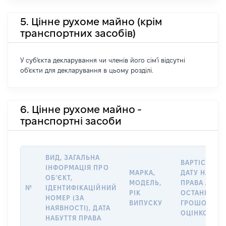
5. Цінне рухоме майно (крім
транспортних засобів)
У суб'єкта декларування чи членів його сім'ї відсутні
об'єкти для декларування в цьому розділі.
6. Цінне рухоме майно -
транспортні засоби
ВИД, ЗАГАЛЬНА
ВАРТІСТЬ Н
ІНФОРМАЦІЯ ПРО
МАРКА,
ДАТУ НАБУТ
ОБʼЄКТ,
МОДЕЛЬ,
ПРАВА АБО 
№
ІДЕНТИФІКАЦІЙНИЙ
РІК
ОСТАННЬО
НОМЕР (ЗА
ВИПУСКУ
ГРОШОВОЮ
НАЯВНОСТІ), ДАТА
ОЦІНКОЮ, Г
НАБУТТЯ ПРАВА