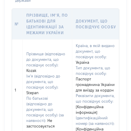
держави
ПРІЗВИЩЕ, ІМ’Я, ПО
БАТЬКОВІ ДЛЯ
ДОКУМЕНТ, ЩО
№
ІДЕНТИФІКАЦІЇ ЗА
ПОСВІДЧУЄ ОСОБУ
МЕЖАМИ УКРАЇНИ
Країна, в якій видано
документ, що
Прізвище (відповідно
посвідчує особу:
до документа, що
Україна
посвідчує особу):
Тип документа, що
Kozak
посвідчує особу:
Ім’я (відповідно до
Паспорт
документа, що
громадянина України
посвідчує особу):
1
для виїзду за кордон
Stepan
Реквізити документа,
По батькові
що посвідчує особу:
(відповідно до
[Конфіденційна
документа, що
інформація]
посвідчує особу) (за
Ідентифікаційний
наявності):
Не
номер (за наявності):
застосовується
[Конфіденційна