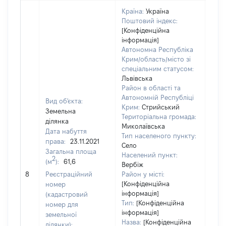
Країна:
Україна
Поштовий індекс:
[Конфіденційна
інформація]
Автономна Республіка
Крим/область/місто зі
спеціальним статусом:
Львівська
Район в області та
Автономній Республіці
Вид об'єкта:
Крим:
Стрийський
Земельна
Територіальна громада:
ділянка
Миколаївська
Дата набуття
Тип населеного пункту:
права:
23.11.2021
Село
Загальна площа
Населений пункт:
2
(м
):
61,6
Вербіж
[Не
8
Реєстраційний
Район у місті:
заст
[Конфіденційна
номер
інформація]
(кадастровий
Тип:
[Конфіденційна
номер для
інформація]
земельної
Назва:
[Конфіденційна
ділянки):