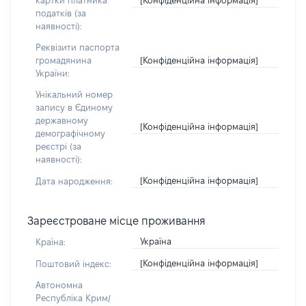
картки платника
податків (за
наявності):
Реквізити паспорта
[Конфіденційна інформація]
громадянина
України:
Унікальний номер
запису в Єдиному
державному
[Конфіденційна інформація]
демографічному
реєстрі (за
наявності):
[Конфіденційна інформація]
Дата народження:
Зареєстроване місце проживання
Україна
Країна:
[Конфіденційна інформація]
Поштовий індекс:
Автономна
Республіка Крим/