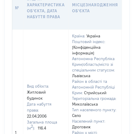
ХАРАКТЕРИСТИКА
МІСЦЕЗНАХОДЖЕННЯ
ПРА
№
ОБʼЄКТА, ДАТА
ОБʼЄКТА
ОС
НАБУТТЯ ПРАВА
ГР
ОЦІ
Країна:
Україна
Поштовий індекс:
[Конфіденційна
інформація]
Автономна Республіка
Крим/область/місто зі
спеціальним статусом:
Львівська
Район в області та
Вид об'єкта:
Автономній Республіці
Житловий
Крим:
Стрийський
будинок
Територіальна громада:
Дата набуття
Миколаївська
Тип населеного пункту:
права:
Село
22.04.2006
1068
Населений пункт:
Загальна площа
Тип 
2
Дроговиж
(м
):
116.4
обʼє
1
Район у місті: