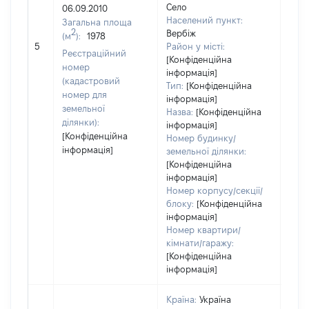
Село
06.09.2010
Населений пункт:
Загальна площа
2
Вербіж
(м
):
1978
[Не
5
Район у місті:
заст
Реєстраційний
[Конфіденційна
номер
інформація]
(кадастровий
Тип:
[Конфіденційна
номер для
інформація]
земельної
Назва:
[Конфіденційна
ділянки):
інформація]
[Конфіденційна
Номер будинку/
інформація]
земельної ділянки:
[Конфіденційна
інформація]
Номер корпусу/секції/
блоку:
[Конфіденційна
інформація]
Номер квартири/
кімнати/гаражу:
[Конфіденційна
інформація]
Країна:
Україна