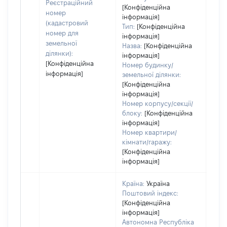
Реєстраційний
варт
[Конфіденційна
номер
інформація]
набу
(кадастровий
Тип:
[Конфіденційна
номер для
інформація]
земельної
Назва:
[Конфіденційна
ділянки):
інформація]
[Конфіденційна
Номер будинку/
інформація]
земельної ділянки:
[Конфіденційна
інформація]
Номер корпусу/секції/
блоку:
[Конфіденційна
інформація]
Номер квартири/
кімнати/гаражу:
[Конфіденційна
інформація]
Країна:
Україна
Поштовий індекс:
[Конфіденційна
інформація]
Автономна Республіка