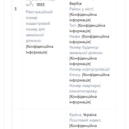
2
Вербіж
(м
):
1893
[Не
3
Район у місті:
заст
Реєстраційний
[Конфіденційна
номер
інформація]
(кадастровий
Тип:
[Конфіденційна
номер для
інформація]
земельної
Назва:
[Конфіденційна
ділянки):
інформація]
[Конфіденційна
Номер будинку/
інформація]
земельної ділянки:
[Конфіденційна
інформація]
Номер корпусу/секції/
блоку:
[Конфіденційна
інформація]
Номер квартири/
кімнати/гаражу:
[Конфіденційна
інформація]
Країна:
Україна
Поштовий індекс:
[Конфіденційна