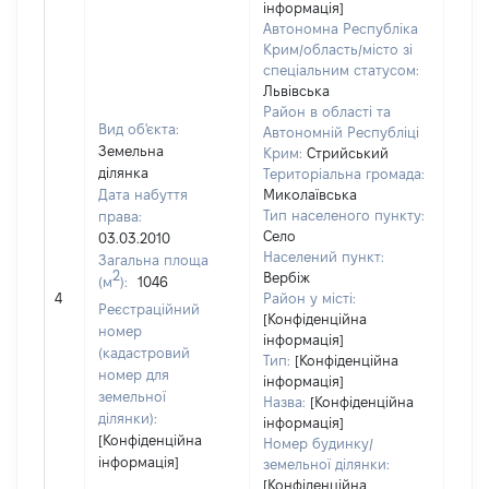
інформація]
Автономна Республіка
Крим/область/місто зі
спеціальним статусом:
Львівська
Район в області та
Вид об'єкта:
Автономній Республіці
Земельна
Крим:
Стрийський
ділянка
Територіальна громада:
Дата набуття
Миколаївська
Тип населеного пункту:
права:
Село
03.03.2010
Населений пункт:
Загальна площа
2
Вербіж
(м
):
1046
[Не
4
Район у місті:
заст
Реєстраційний
[Конфіденційна
номер
інформація]
(кадастровий
Тип:
[Конфіденційна
номер для
інформація]
земельної
Назва:
[Конфіденційна
ділянки):
інформація]
[Конфіденційна
Номер будинку/
інформація]
земельної ділянки:
[Конфіденційна