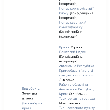
інформація]
Номер корпусу/секції/
блоку:
[Конфіденційна
інформація]
Номер квартири/
кімнати/гаражу:
[Конфіденційна
інформація]
Країна:
Україна
Поштовий індекс:
[Конфіденційна
інформація]
Автономна Республіка
Крим/область/місто зі
спеціальним статусом:
Львівська
Район в області та
Вид об'єкта:
Автономній Республіці
Земельна
Крим:
Стрийський
ділянка
Територіальна громада:
Дата набуття
Миколаївська
Тип населеного пункту:
права: