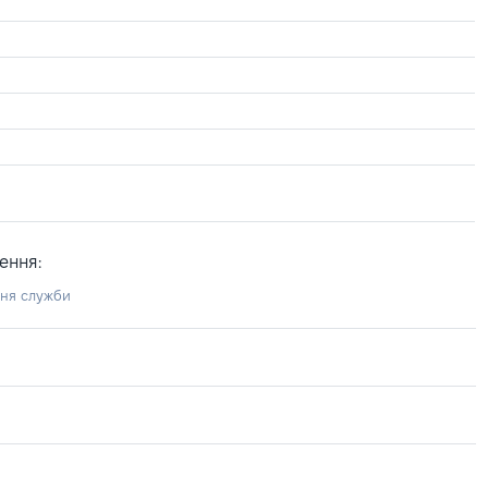
ення:
ння служби