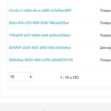
c0ca2cc1-d44d-4bca-b286-dc7e3feed967
Повідо
65dcc474-c351-45f9-8fd8-74fbde201fad
Повідо
7139a674-e077-4d9d-a1d4-ae50ce034eb1
Повідо
8d10f57f-a035-40f2-a902-93bcd0d1e6ea
Деклар
599fd9de-8630-4981-b709-d9d063721170
Повідо
1 - 10 з 130