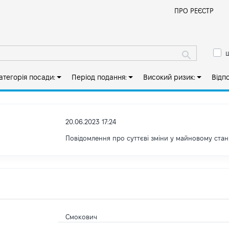
Й
ПРО РЕЄСТР
ш
атегорія посади:
Період подання:
Високий ризик:
Відп
20.06.2023 17:24
Повідомлення про суттєві зміни у майновому стан
Смокович