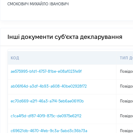
СМОКОВИЧ МИХАЙЛО ІВАНОВИЧ
Інші документи суб'єкта декларування
КОД
ТИП 
ae575995-bfd1-4757-81be-e08af023fe9f
Повідо
ab06f64d-a3df-4b93-a608-40be02928f72
Повідо
ec70d669-e2f1-46a3-a7f4-5eb6ae061f0b
Повідо
c1ca4f5d-df87-40f9-875c-de0975e62f12
Повідо
c69621db-4670-4feb-9c3a-5abd3c36b73a
Повідо