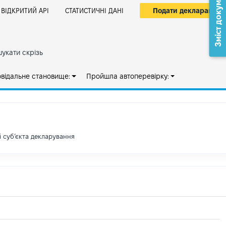
Зміст документа
Подати декларацію
ВІДКРИТИЙ АРІ
СТАТИСТИЧНІ ДАНІ
укати скрізь
овідальне становище:
Пройшла автоперевірку:
і субʼєкта декларування