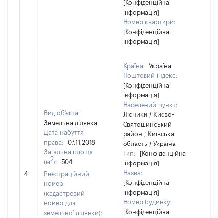
[Конфіденційна
інформація]
Номер квартири:
[Конфіденційна
інформація]
Країна:
Україна
Поштовий індекс:
[Конфіденційна
інформація]
Населений пункт:
Вид об'єкта:
Лісники / Києво-
Земельна ділянка
Святошинський
Дата набуття
район / Київська
права:
07.11.2018
область / Україна
Загальна площа
Тип:
[Конфіденційна
2
(м
):
504
інформація]
Назва:
[Н
4
Реєстраційний
[Конфіденційна
номер
інформація]
(кадастровий
Номер будинку:
номер для
[Конфіденційна
земельної ділянки):