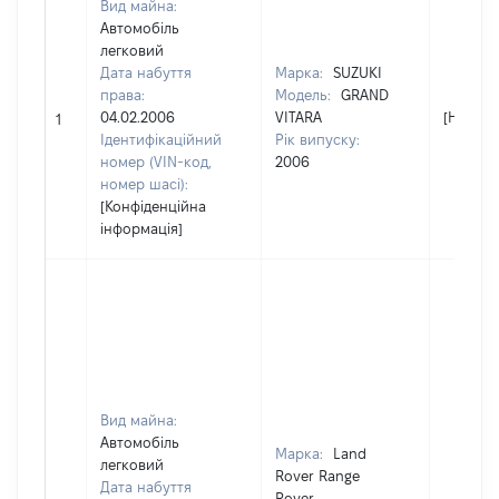
Вид майна:
Автомобіль
легковий
Дата набуття
Марка:
SUZUKI
права:
Модель:
GRAND
04.02.2006
VITARA
[Не від
1
Ідентифікаційний
Рік випуску:
номер (VIN-код,
2006
номер шасі):
[Конфіденційна
інформація]
Вид майна:
Автомобіль
Марка:
Land
легковий
Rover Range
Дата набуття
Rover