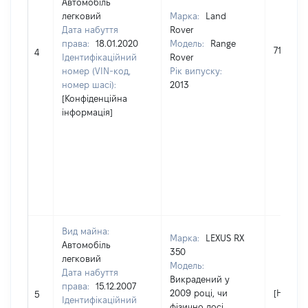
Автомобіль
легковий
Марка:
Land
Дата набуття
Rover
права:
18.01.2020
Модель:
Range
711000
4
Ідентифікаційний
Rover
номер (VIN-код,
Рік випуску:
номер шасі):
2013
[Конфіденційна
інформація]
Вид майна:
Марка:
LEXUS RX
Автомобіль
350
легковий
Модель:
Дата набуття
Викрадений у
права:
15.12.2007
2009 році, чи
[Не від
5
Ідентифікаційний
фізично досі