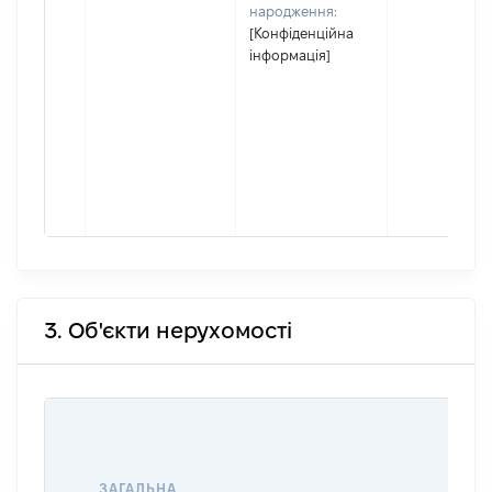
народження:
[Конфіденційна
інформація]
3. Об'єкти нерухомості
ВА
Д
Н
ЗАГАЛЬНА
П