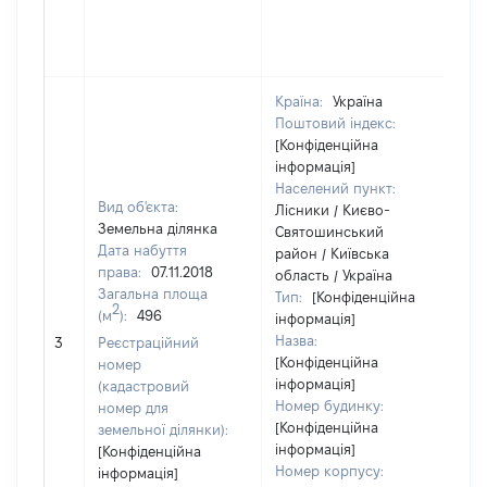
Країна:
Україна
Поштовий індекс:
[Конфіденційна
інформація]
Населений пункт:
Вид об'єкта:
Лісники / Києво-
Земельна ділянка
Святошинський
Дата набуття
район / Київська
права:
07.11.2018
область / Україна
Загальна площа
Тип:
[Конфіденційна
2
(м
):
496
інформація]
Назва:
[Н
3
Реєстраційний
[Конфіденційна
номер
інформація]
(кадастровий
Номер будинку:
номер для
[Конфіденційна
земельної ділянки):
інформація]
[Конфіденційна
Номер корпусу:
інформація]