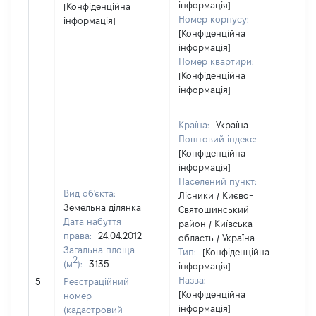
інформація]
[Конфіденційна
Номер корпусу:
інформація]
[Конфіденційна
інформація]
Номер квартири:
[Конфіденційна
інформація]
Країна:
Україна
Поштовий індекс:
[Конфіденційна
інформація]
Населений пункт:
Вид об'єкта:
Лісники / Києво-
Земельна ділянка
Святошинський
Дата набуття
район / Київська
права:
24.04.2012
область / Україна
Загальна площа
Тип:
[Конфіденційна
2
(м
):
3135
інформація]
Назва:
[Н
5
Реєстраційний
[Конфіденційна
номер
інформація]
(кадастровий