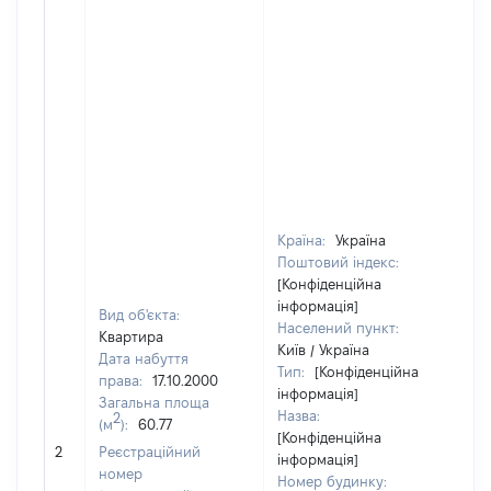
Країна:
Україна
Поштовий індекс:
[Конфіденційна
інформація]
Вид об'єкта:
Населений пункт:
Квартира
Київ / Україна
Дата набуття
Тип:
[Конфіденційна
права:
17.10.2000
інформація]
Загальна площа
Назва:
2
(м
):
60.77
[Конфіденційна
[Н
2
Реєстраційний
інформація]
номер
Номер будинку: