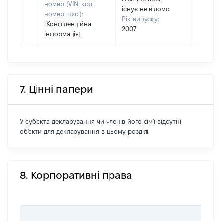
номер (VIN-код,
існує не відомо
номер шасі):
Рік випуску:
[Конфіденційна
2007
інформація]
7. Цінні папери
У суб'єкта декларування чи членів його сім'ї відсутні
об'єкти для декларування в цьому розділі.
8. Корпоративні права
ІНФ