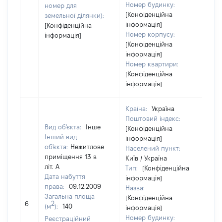
Номер будинку:
номер для
[Конфіденційна
земельної ділянки):
інформація]
[Конфіденційна
Номер корпусу:
інформація]
[Конфіденційна
інформація]
Номер квартири:
[Конфіденційна
інформація]
Країна:
Україна
Поштовий індекс:
Вид об'єкта:
Інше
[Конфіденційна
Інший вид
інформація]
об'єкта:
Нежитлове
Населений пункт:
приміщення 13 в
Київ / Україна
літ. А
Тип:
[Конфіденційна
Дата набуття
інформація]
права:
09.12.2009
Назва:
Загальна площа
[Конфіденційна
25
2
6
(м
):
140
інформація]
Номер будинку:
Реєстраційний