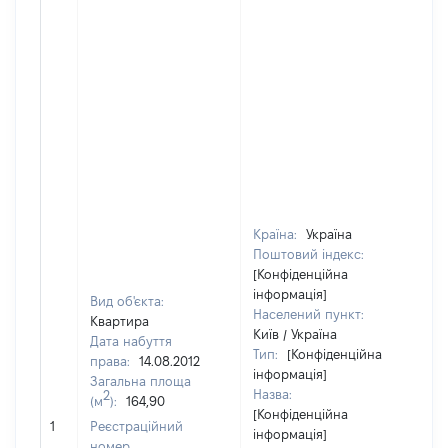
Країна:
Україна
Поштовий індекс:
[Конфіденційна
інформація]
Вид об'єкта:
Населений пункт:
Квартира
Київ / Україна
Дата набуття
Тип:
[Конфіденційна
права:
14.08.2012
інформація]
Загальна площа
Назва:
2
(м
):
164,90
[Конфіденційна
47
1
Реєстраційний
інформація]
номер