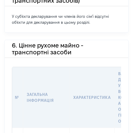
транспортних засобів)
У суб'єкта декларування чи членів його сім'ї відсутні
об'єкти для декларування в цьому розділі.
6. Цінне рухоме майно -
транспортні засоби
ВАРТІС
ДАТУ 
У ВЛАС
ВОЛОД
ЗАГАЛЬНА
№
ХАРАКТЕРИСТИКА
КОРИС
ІНФОРМАЦІЯ
АБО З
ОСТА
ГРОШ
ОЦІНК