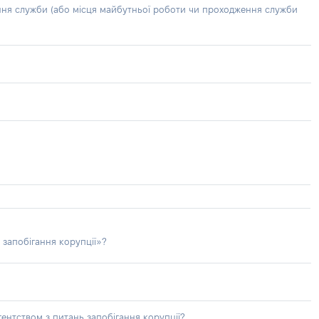
ння служби (або місця майбутньої роботи чи проходження служби
 запобігання корупції»?
ентством з питань запобігання корупції?