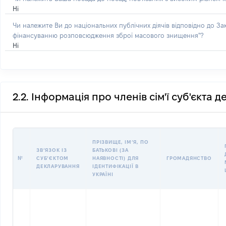
Ні
Чи належите Ви до національних публічних діячів відповідно до З
фінансуванню розповсюдження зброї масового знищення"?
Ні
2.2. Інформація про членів сім'ї суб'єкта 
ПРІЗВИЩЕ, ІМʼЯ, ПО
ЗВʼЯЗОК ІЗ
БАТЬКОВІ (ЗА
№
СУБʼЄКТОМ
НАЯВНОСТІ) ДЛЯ
ГРОМАДЯНСТВО
ДЕКЛАРУВАННЯ
ІДЕНТИФІКАЦІЇ В
УКРАЇНІ