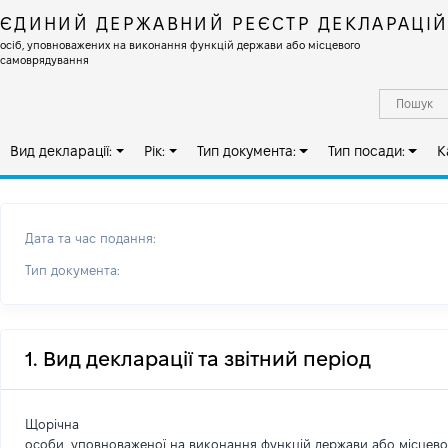
ЄДИНИЙ ДЕРЖАВНИЙ РЕЄСТР ДЕКЛАРАЦІ
осіб, уповноважених на виконання функцій держави або місцевого
самоврядування
Вид декларації:
Рік:
Тип документа:
Тип посади:
К
Дата та час подання:
Тип документа:
1. Вид декларації та звітний період
Щорічна
особи, уповноваженої на виконання функцій держави або місцев