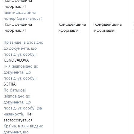
[Конфіденційна
інформація]
Ідентифікаційний
номер (за наявності):
[Конфіденційна
[Конфіденційна
[Конфіденційна
інформація]
інформація]
інформація]
Прізвище (відповідно
до документа, що
посвідчує особу):
KONOVALOVA
Ім’я (відповідно до
документа, що
посвідчує особу):
SOFIIA
По батькові
(відповідно до
документа, що
посвідчує особу) (за
наявності):
Не
застосовується
Країна, в якій видано
документ, що