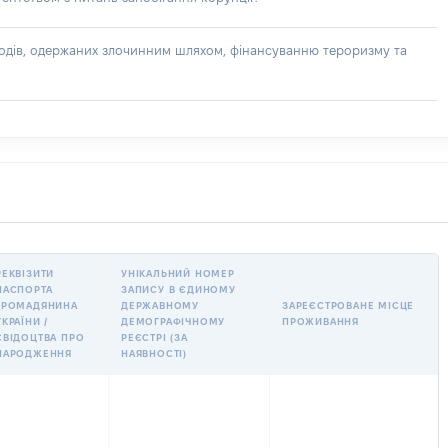
доходів, одержаних злочинним шляхом, фінансуванню тероризму та
РЕКВІЗИТИ
УНІКАЛЬНИЙ НОМЕР
ПАСПОРТА
ЗАПИСУ В ЄДИНОМУ
ГРОМАДЯНИНА
ДЕРЖАВНОМУ
ЗАРЕЄСТРОВАНЕ МІСЦЕ
УКРАЇНИ /
ДЕМОГРАФІЧНОМУ
ПРОЖИВАННЯ
СВІДОЦТВА ПРО
РЕЄСТРІ (ЗА
НАРОДЖЕННЯ
НАЯВНОСТІ)