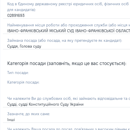
Код в Єдиному державному реєстрі юридичних осіб, фізичних осі
для кандидатів):
02891693
Найменування місця роботи або проходження служби (або місця м
ІВАНО-ФРАНКІВСЬКИЙ МІСЬКИЙ СУД ІВАНО-ФРАНКІВСЬКОЇ ОБЛАСТ
Займана посада
(або посада, на яку претендуєте як кандидат)
:
Суддя, Голова суду
Категорія посади (заповніть, якщо це вас стосується):
Тип посади:
Категорія посади:
Чи належите Ви до службових осіб, які займають відповідальне та
Судді, судді Конституційного Суду України
Зазначте, до яких саме:
Інші
Чи належить Ваша посада до посад, пов'язаних з високим рівнем к