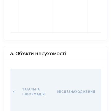
3. Об'єкти нерухомості
ВАРТ
ДАТУ
НАБУ
ЗАГАЛЬНА
ПРАВ
№
МІСЦЕЗНАХОДЖЕННЯ
ІНФОРМАЦІЯ
ЗА
ОСТ
ГРО
ОЦІ