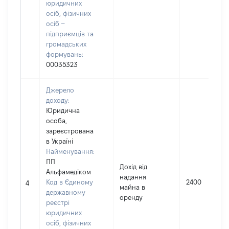
юридичних
осіб, фізичних
осіб –
підприємців та
громадських
формувань:
00035323
Джерело
доходу:
Юридична
особа,
зареєстрована
в Україні
Найменування:
ПП
Дохід від
Альфамедіком
надання
Код в Єдиному
2400
4
майна в
державному
оренду
реєстрі
юридичних
осіб, фізичних