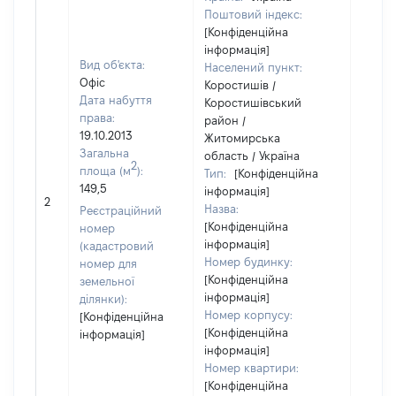
Поштовий індекс:
[Конфіденційна
інформація]
Вид об'єкта:
Населений пункт:
Офіс
Коростишів /
Дата набуття
Коростишівський
права:
район /
19.10.2013
Житомирська
Загальна
область / Україна
2
площа (м
):
Тип:
[Конфіденційна
149,5
інформація]
14600
2
Назва:
Реєстраційний
[Конфіденційна
номер
інформація]
(кадастровий
Номер будинку:
номер для
[Конфіденційна
земельної
інформація]
ділянки):
Номер корпусу:
[Конфіденційна
[Конфіденційна
інформація]
інформація]
Номер квартири:
[Конфіденційна