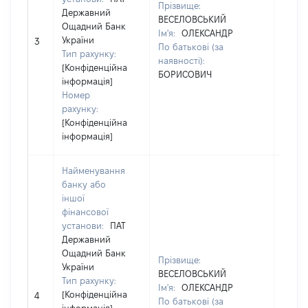
Прізвище:
Прізв
Державний
ВЕСЕЛОВСЬКИЙ
ВЕСЕ
Ощадний Банк
Ім'я:
ОЛЕКСАНДР
Ім'я:
України
3
По батькові (за
По ба
Тип рахунку:
наявності):
наявн
[Конфіденційна
БОРИСОВИЧ
БОРИ
інформація]
Номер
рахунку:
[Конфіденційна
інформація]
Найменування
банку або
іншої
фінансової
установи:
ПАТ
Державний
Ощадний Банк
Прізвище:
Прізв
України
ВЕСЕЛОВСЬКИЙ
ВЕСЕ
Тип рахунку:
Ім'я:
ОЛЕКСАНДР
Ім'я:
[Конфіденційна
4
По батькові (за
По ба