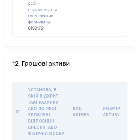
осіб –
підприємців та
громадських
формувань:
01991731
12. Грошові активи
УСТАНОВА, В
ЯКІЙ ВІДКРИТІ
ТАКІ РАХУНКИ
ІН
АБО ДО ЯКОЇ
ВИД
РОЗМІР
№
ЩО
ЗРОБЛЕНІ
АКТИВУ
АКТИВУ
НА
ВІДПОВІДНІ
ВНЕСКИ, АБО
ФІЗИЧНА ОСОБА