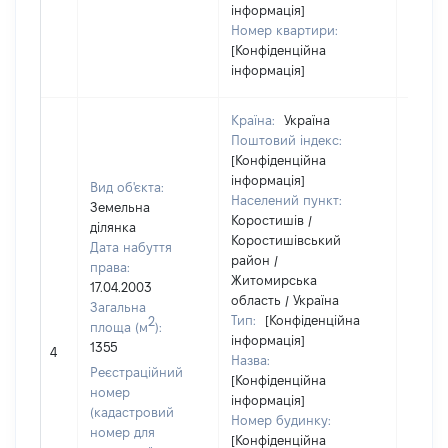
інформація]
Номер квартири:
[Конфіденційна
інформація]
Країна:
Україна
Поштовий індекс:
[Конфіденційна
інформація]
Вид об'єкта:
Населений пункт:
Земельна
Коростишів /
ділянка
Коростишівський
Дата набуття
район /
права:
Житомирська
17.04.2003
область / Україна
Загальна
Тип:
[Конфіденційна
2
площа (м
):
[Член 
інформація]
1355
не на
4
Назва:
інфор
Реєстраційний
[Конфіденційна
номер
інформація]
(кадастровий
Номер будинку:
номер для
[Конфіденційна