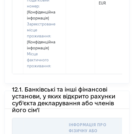
Податковий
EUR
По 
номер:
ная
[Конфіденційна
Ром
інформація]
Зареєстроване
місце
проживання:
[Конфіденційна
інформація]
Місце
фактичного
проживання:
12.1. Банківські та інші фінансові
установи, у яких відкрито рахунки
суб'єкта декларування або членів
його сім'ї
ІНФОРМАЦІЯ ПРО
ФІЗИЧНУ АБО
ІНФО