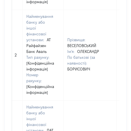
інформація]
Найменування
банку або
іншої
фінансової
установи:
АТ
Прізвище:
Прізв
Райфайзен
ВЕСЕЛОВСЬКИЙ
ВЕСЕ
Банк Аваль
Ім'я:
ОЛЕКСАНДР
Ім'я:
2
Тип рахунку:
По батькові (за
По ба
[Конфіденційна
наявності):
наявн
інформація]
БОРИСОВИЧ
БОРИ
Номер
рахунку:
[Конфіденційна
інформація]
Найменування
банку або
іншої
фінансової
установи:
ПАТ