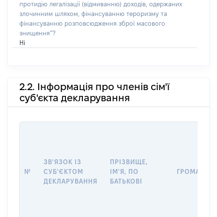
протидію легалізації (відмиванню) доходів, одержаних
злочинним шляхом, фінансуванню тероризму та
фінансуванню розповсюдження зброї масового
знищення”?
Ні
2.2. Інформація про членів сім'ї
суб'єкта декларування
ЗВ'ЯЗОК ІЗ
ПРІЗВИЩЕ,
№
СУБ'ЄКТОМ
ІМ'Я, ПО
ГРОМАДЯН
ДЕКЛАРУВАННЯ
БАТЬКОВІ