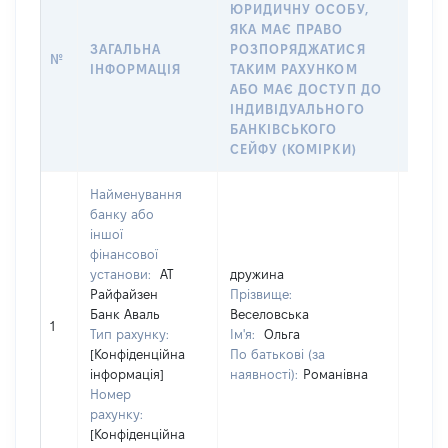
ЮРИДИЧНУ ОСОБУ,
ФІЗИ
ЯКА МАЄ ПРАВО
ЮРИД
ЗАГАЛЬНА
РОЗПОРЯДЖАТИСЯ
ЯКА 
№
ІНФОРМАЦІЯ
ТАКИМ РАХУНКОМ
РАХУ
АБО МАЄ ДОСТУП ДО
СУБ’
ІНДИВІДУАЛЬНОГО
ДЕКЛ
БАНКІВСЬКОГО
ЧЛЕН
СЕЙФУ (КОМІРКИ)
Найменування
банку або
іншої
фінансової
установи:
АТ
дружина
друж
Райфайзен
Прізвище:
Прізв
Банк Аваль
Веселовська
Весел
1
Тип рахунку:
Ім'я:
Ольга
Ім'я:
[Конфіденційна
По батькові (за
По ба
інформація]
наявності):
Романівна
наявн
Номер
рахунку:
[Конфіденційна