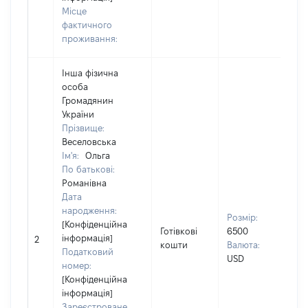
Місце
фактичного
проживання:
Інша фізична
особа
Громадянин
України
Прізвище:
Вла
Веселовська
Прі
Ім'я:
Ольга
ВЕ
По батькові:
Ім'я
Романівна
ОЛ
Дата
По 
народження:
ная
Розмір:
[Конфіденційна
БО
Готівкові
6500
інформація]
2
кошти
Валюта:
Вла
Податковий
USD
др
номер:
Прі
[Конфіденційна
Вес
інформація]
Ім'
Зареєстроване