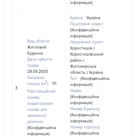
інформація]
Країна:
Україна
Поштовий індекс:
[Конфіденційна
інформація]
Вид об'єкта:
Населений пункт:
Житловий
Коростишів /
будинок
Коростишівський
Дата набуття
район /
права:
Житомирська
29.09.2003
область / Україна
Загальна
Тип:
[Конфіденційна
[Член 
2
площа (м
):
111
інформація]
не на
3
Назва:
Реєстраційний
інфор
[Конфіденційна
номер
інформація]
(кадастровий
Номер будинку:
номер для
[Конфіденційна
земельної
інформація]
ділянки):
Номер корпусу:
[Конфіденційна
[Конфіденційна
інформація]