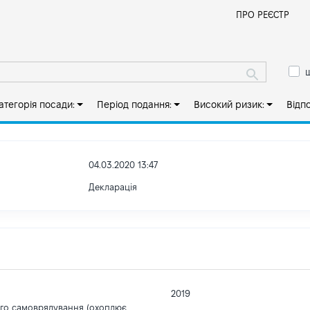
Й
ПРО РЕЄСТР
ш
атегорія посади:
Період подання:
Високий ризик:
Відп
04.03.2020 13:47
Декларація
2019
ого самоврядування (охоплює