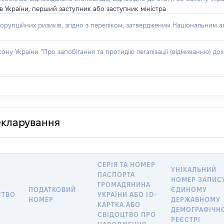
рів України, перший заступник або заступник міністра
орупційних ризиків, згідно з переліком, затвердженим Національним аг
акону України “Про запобігання та протидію легалізації (відмиванню) 
декларування
СЕРІЯ ТА НОМЕР
УНІКАЛЬНИЙ
ПАСПОРТА
НОМЕР ЗАПИС
ГРОМАДЯНИНА
ПОДАТКОВИЙ
ЄДИНОМУ
СТВО
УКРАЇНИ АБО ID-
НОМЕР
ДЕРЖАВНОМУ
КАРТКА АБО
ДЕМОГРАФІЧН
СВІДОЦТВО ПРО
РЕЄСТРІ