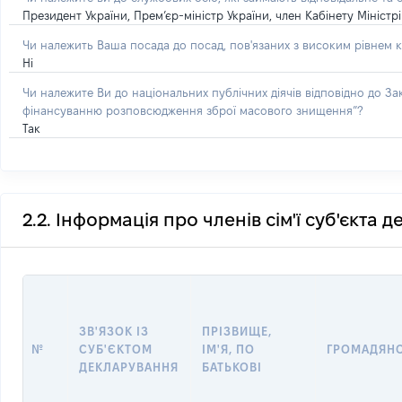
Президент України, Прем’єр-міністр України, член Кабінету Мініст
Чи належить Ваша посада до посад, пов'язаних з високим рівнем к
Ні
Чи належите Ви до національних публічних діячів відповідно до З
фінансуванню розповсюдження зброї масового знищення”?
Так
2.2. Інформація про членів сім'ї суб'єкта 
ЗВ'ЯЗОК ІЗ
ПРІЗВИЩЕ,
№
СУБ'ЄКТОМ
ІМ'Я, ПО
ГРОМАДЯН
ДЕКЛАРУВАННЯ
БАТЬКОВІ