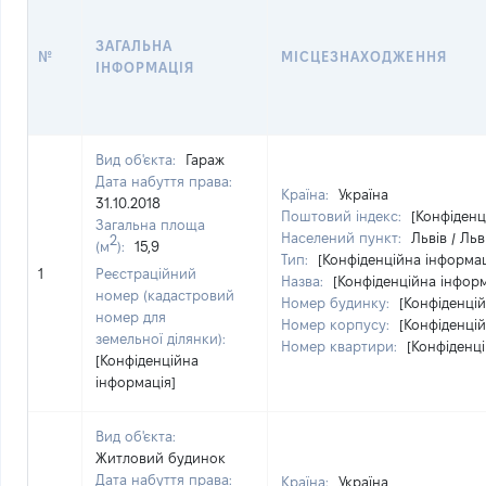
ЗАГАЛЬНА
№
МІСЦЕЗНАХОДЖЕННЯ
ІНФОРМАЦІЯ
Вид об'єкта:
Гараж
Дата набуття права:
Країна:
Україна
31.10.2018
Поштовий індекс:
[Конфіденц
Загальна площа
Населений пункт:
Львів / Льв
2
(м
):
15,9
Тип:
[Конфіденційна інформац
1
Реєстраційний
Назва:
[Конфіденційна інформ
номер (кадастровий
Номер будинку:
[Конфіденцій
номер для
Номер корпусу:
[Конфіденцій
земельної ділянки):
Номер квартири:
[Конфіденц
[Конфіденційна
інформація]
Вид об'єкта:
Житловий будинок
Дата набуття права:
Країна:
Україна