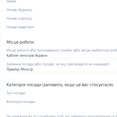
Назва:
Номер будинку:
Номер корпусу:
Номер квартири:
Місце роботи:
Місце роботи або проходження служби
(або місце майбутньої ро
Кабінет міністрів України
Займана посада
(або посада, на яку претендуєте як кандидат)
:
Прем'єр-Міністр
Категорія посади (заповніть, якщо це вас стосується):
Тип посади:
Категорія посади:
Чи належите ви до службових осіб, які займають відповідальне та 