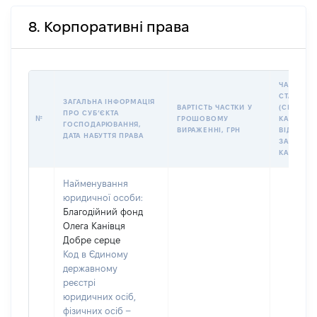
8. Корпоративні права
ЧАСТКА У
СТАТУТН
ЗАГАЛЬНА ІНФОРМАЦІЯ
ВАРТІСТЬ ЧАСТКИ У
(СКЛАДЕ
ПРО СУБʼЄКТА
№
ГРОШОВОМУ
КАПІТАЛІ 
ГОСПОДАРЮВАННЯ,
ВИРАЖЕННІ, ГРН
ВІД
ДАТА НАБУТТЯ ПРАВА
ЗАГАЛЬН
КАПІТАЛУ
Найменування
юридичної особи:
Благодійний фонд
Олега Канівця
Добре серце
Код в Єдиному
державному
реєстрі
юридичних осіб,
фізичних осіб –