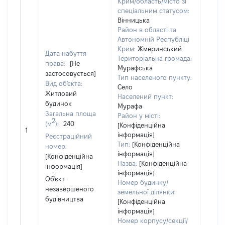
Крим/область/місто зі
спеціальним статусом:
Вінницька
Район в області та
Автономній Республіці
Крим:
Жмеринський
Дата набуття
Територіальна громада:
права:
[Не
Мурафська
застосовується]
Об'єк
Тип населеного пункту:
Вид об'єкта:
нале
Село
Житловий
суб'є
Населений пункт:
будинок
Мурафа
декл
Загальна площа
Район у місті:
чи чл
2
(м
):
240
[Конфіденційна
сім'ї 
1
інформація]
Реєстраційний
власн
Тип:
[Конфіденційна
номер:
відпо
інформація]
[Конфіденційна
Цивіл
Назва:
[Конфіденційна
інформація]
кодек
інформація]
Украї
Об'єкт
Номер будинку/
незавершеного
земельної ділянки:
будівництва
[Конфіденційна
інформація]
Номер корпусу/секції/