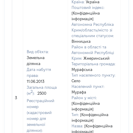
Країна:
Україна
Поштовий індекс:
[Конфіденційна
інформація]
Автономна Республіка
Крим/область/місто зі
спеціальним статусом:
Вінницька
Район в області та
Вид об'єкта:
Автономній Республіці
Земельна
Крим:
Жмеринський
ділянка
Територіальна громада:
Дата набуття
Мурафська
Тип населеного пункту:
права:
7500
Село
11.06.2013
Тип
Населений пункт:
Загальна площа
варт
2
Мурафа
(м
):
2500
обʼє
3
Район у місті:
варт
Реєстраційний
[Конфіденційна
дату
номер
інформація]
набу
(кадастровий
Тип:
[Конфіденційна
пра
номер для
інформація]
земельної
Назва:
[Конфіденційна
ділянки):
інформація]