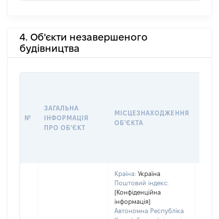
4. Об'єкти незавершеного
будівництва
ЗАГАЛЬНА
ПІДС
МІСЦЕЗНАХОДЖЕННЯ
№
ІНФОРМАЦІЯ
ДЕК
ОБʼЄКТА
ПРО ОБʼЄКТ
ОБʼЄ
Країна:
Україна
Поштовий індекс:
[Конфіденційна
інформація]
Автономна Республіка