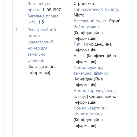
Стрийська
Дата набуття
1786
Тип населеного пункту:
права:
11.09.1997
Тип
Місто
Загальна площа
варт
2
Населений пункт:
Стрий
(м
):
115
обʼє
Район у місті:
2
Реєстраційний
варт
[Конфіденційна
номер
дату
інформація]
(кадастровий
Тип:
[Конфіденційна
набу
номер для
інформація]
пра
земельної
Назва:
[Конфіденційна
ділянки):
інформація]
[Конфіденційна
Номер будинку/
інформація]
земельної ділянки:
[Конфіденційна
інформація]
Номер корпусу/секції/
блоку:
[Конфіденційна
інформація]
Номер квартири/
кімнати/гаражу:
[Конфіденційна
інформація]