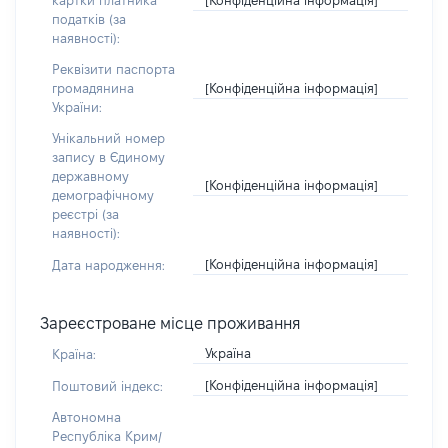
картки платника
податків (за
наявності):
Реквізити паспорта
[Конфіденційна інформація]
громадянина
України:
Унікальний номер
запису в Єдиному
державному
[Конфіденційна інформація]
демографічному
реєстрі (за
наявності):
[Конфіденційна інформація]
Дата народження:
Зареєстроване місце проживання
Україна
Країна:
[Конфіденційна інформація]
Поштовий індекс:
Автономна
Республіка Крим/