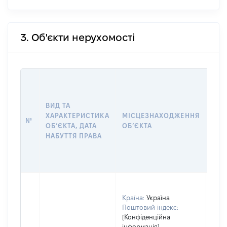
3. Об'єкти нерухомості
ВАР
ДАТ
НАБ
ВИД ТА
ПРА
ХАРАКТЕРИСТИКА
МІСЦЕЗНАХОДЖЕННЯ
№
ЗА
ОБʼЄКТА, ДАТА
ОБʼЄКТА
ОС
НАБУТТЯ ПРАВА
ГР
ОЦІ
ГРН
Країна:
Україна
Поштовий індекс:
[Конфіденційна
інформація]