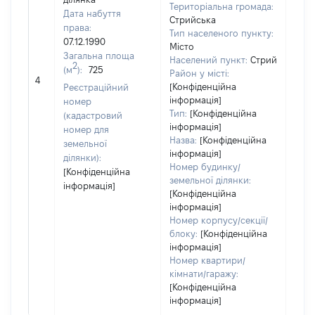
Територіальна громада:
Дата набуття
Стрийська
права:
Тип населеного пункту:
07.12.1990
Місто
Загальна площа
Населений пункт:
Стрий
2
(м
):
725
Район у місті:
[Не 
4
[Конфіденційна
Реєстраційний
інформація]
номер
Тип:
[Конфіденційна
(кадастровий
інформація]
номер для
Назва:
[Конфіденційна
земельної
інформація]
ділянки):
Номер будинку/
[Конфіденційна
земельної ділянки:
інформація]
[Конфіденційна
інформація]
Номер корпусу/секції/
блоку:
[Конфіденційна
інформація]
Номер квартири/
кімнати/гаражу:
[Конфіденційна
інформація]