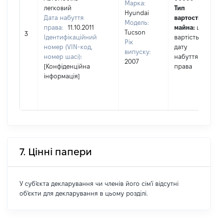
Марка:
легковий
Тип
Hyundai
Дата набуття
вартості
Модель:
права:
11.10.2011
майна:
це
Tucson
3
Ідентифікаційний
вартість на
Рік
номер (VIN-код,
дату
випуску:
номер шасі):
набуття
2007
[Конфіденційна
права
інформація]
7. Цінні папери
У суб'єкта декларування чи членів його сім'ї відсутні
об'єкти для декларування в цьому розділі.