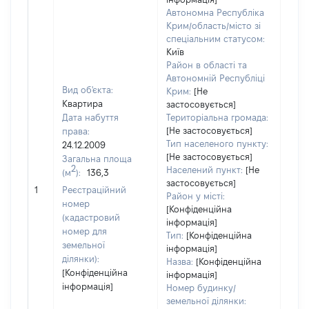
Автономна Республіка
Крим/область/місто зі
спеціальним статусом:
Київ
Район в області та
Автономній Республіці
Вид об'єкта:
Крим:
[Не
Квартира
застосовується]
Дата набуття
Територіальна громада:
[Не застосовується]
права:
1474
Тип населеного пункту:
24.12.2009
Тип
[Не застосовується]
Загальна площа
варт
2
Населений пункт:
[Не
(м
):
136,3
обʼє
застосовується]
1
Реєстраційний
варт
Район у місті:
номер
дату
[Конфіденційна
(кадастровий
інформація]
набу
номер для
Тип:
[Конфіденційна
пра
земельної
інформація]
ділянки):
Назва:
[Конфіденційна
[Конфіденційна
інформація]
інформація]
Номер будинку/
земельної ділянки: