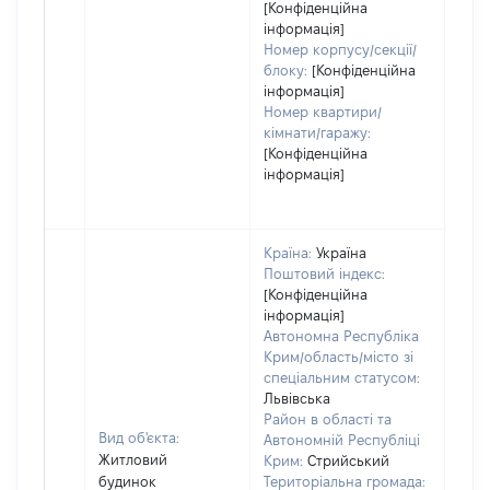
[Конфіденційна
інформація]
Номер корпусу/секції/
блоку:
[Конфіденційна
інформація]
Номер квартири/
кімнати/гаражу:
[Конфіденційна
інформація]
Країна:
Україна
Поштовий індекс:
[Конфіденційна
інформація]
Автономна Республіка
Крим/область/місто зі
спеціальним статусом:
Львівська
Район в області та
Вид об'єкта:
Автономній Республіці
Житловий
Крим:
Стрийський
будинок
Територіальна громада: