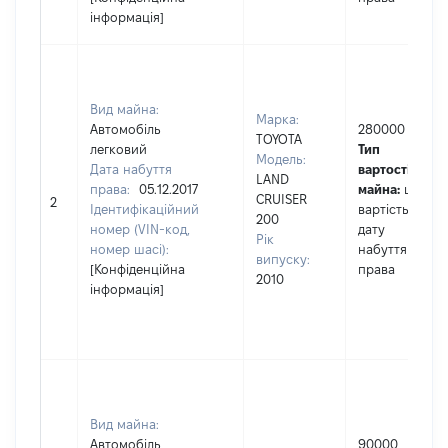
інформація]
Вид майна:
Марка:
Автомобіль
280000
TOYOTA
легковий
Тип
Модель:
Дата набуття
вартості
LAND
права:
05.12.2017
майна:
це
CRUISER
2
Ідентифікаційний
вартість на
200
номер (VIN-код,
дату
Рік
номер шасі):
набуття
випуску:
[Конфіденційна
права
2010
інформація]
Вид майна:
Автомобіль
90000