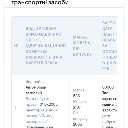
транспортні засоби
ВАРТІСТЬ Н
ВИД, ЗАГАЛЬНА
ДАТУ
ІНФОРМАЦІЯ ПРО
НАБУТТЯ
МАРКА,
ОБʼЄКТ,
ПРАВА АБО
МОДЕЛЬ,
№
ІДЕНТИФІКАЦІЙНИЙ
ЗА
РІК
НОМЕР (ЗА
ОСТАННЬО
ВИПУСКУ
НАЯВНОСТІ), ДАТА
ГРОШОВОЮ
НАБУТТЯ ПРАВА
ОЦІНКОЮ,
ГРН
Вид майна:
Автомобіль
60000
Марка:
легковий
Тип
ВАЗ
Дата набуття
вартості
Модель:
права:
01.07.2005
майна:
це
2107
1
Ідентифікаційний
вартість на
Рік
номер (VIN-код,
дату
випуску:
номер шасі):
набуття
2005
[Конфіденційна
права