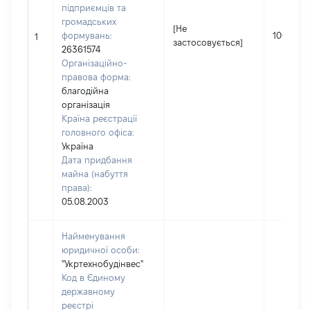
підприємців та
громадських
[Не
формувань:
100
1
застосовується]
26361574
Організаційно-
правова форма:
благодійна
організація
Країна реєстрації
головного офіса:
Україна
Дата придбання
майна (набуття
права):
05.08.2003
Найменування
юридичної особи:
"Укртехнобудінвес"
Код в Єдиному
державному
реєстрі