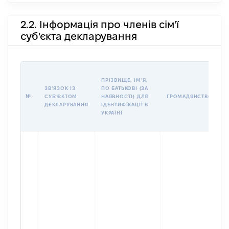
2.2. Інформація про членів сім'ї
суб'єкта декларування
П
ПРІЗВИЩЕ, ІМʼЯ,
Б
ЗВʼЯЗОК ІЗ
ПО БАТЬКОВІ (ЗА
І
№
СУБʼЄКТОМ
НАЯВНОСТІ) ДЛЯ
ГРОМАДЯНСТВО
М
ДЕКЛАРУВАННЯ
ІДЕНТИФІКАЦІЇ В
УКРАЇНІ