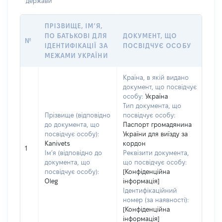
держави
ПРІЗВИЩЕ, ІМ’Я,
ПО БАТЬКОВІ ДЛЯ
ДОКУМЕНТ, ЩО
№
ІДЕНТИФІКАЦІЇ ЗА
ПОСВІДЧУЄ ОСОБУ
МЕЖАМИ УКРАЇНИ
Країна, в якій видано
документ, що посвідчує
особу:
Україна
Тип документа, що
Прізвище (відповідно
посвідчує особу:
до документа, що
Паспорт громадянина
посвідчує особу):
України для виїзду за
Kanivets
кордон
1
Ім’я (відповідно до
Реквізити документа,
документа, що
що посвідчує особу:
посвідчує особу):
[Конфіденційна
Oleg
інформація]
Ідентифікаційний
номер (за наявності):
[Конфіденційна
інформація]