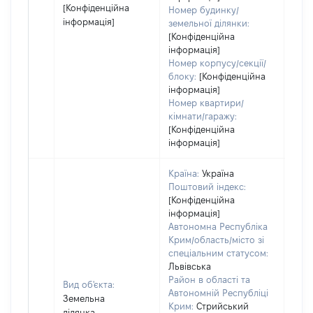
[Конфіденційна
Номер будинку/
інформація]
земельної ділянки:
[Конфіденційна
інформація]
Номер корпусу/секції/
блоку:
[Конфіденційна
інформація]
Номер квартири/
кімнати/гаражу:
[Конфіденційна
інформація]
Країна:
Україна
Поштовий індекс:
[Конфіденційна
інформація]
Автономна Республіка
Крим/область/місто зі
спеціальним статусом:
Львівська
Район в області та
Вид об'єкта:
Автономній Республіці
Земельна
Крим:
Стрийський
ділянка