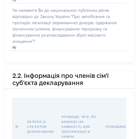
Ні
Чи належите Ви до національних публічних діячів
відповідно до Закону України "Про запобігання та
протидію легалізації (відмиванню) доходів, одержаних
злочинним шляхом, фінансуванню тероризму та
фінансуванню розповсюдження зброї масового
знищення"?
Ні
2.2. Інформація про членів сім'ї
суб'єкта декларування
ПРІЗВИЩЕ, ІМʼЯ, ПО
ЗВʼЯЗОК ІЗ
БАТЬКОВІ (ЗА
№
СУБʼЄКТОМ
НАЯВНОСТІ) ДЛЯ
ГРОМАДЯНСТВО
ДЕКЛАРУВАННЯ
ІДЕНТИФІКАЦІЇ В
УКРАЇНІ