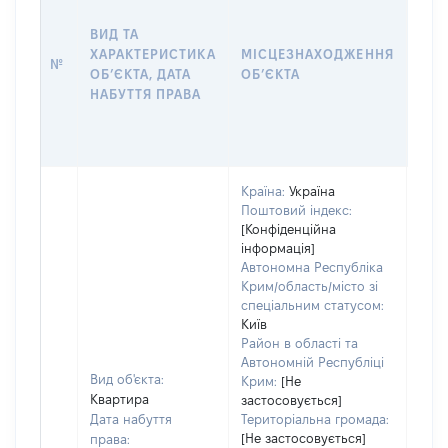
ДАТ
НАБ
ВИД ТА
ПРА
ХАРАКТЕРИСТИКА
МІСЦЕЗНАХОДЖЕННЯ
№
ЗА
ОБʼЄКТА, ДАТА
ОБʼЄКТА
ОС
НАБУТТЯ ПРАВА
ГР
ОЦІ
ГРН
Країна:
Україна
Поштовий індекс:
[Конфіденційна
інформація]
Автономна Республіка
Крим/область/місто зі
спеціальним статусом:
Київ
Район в області та
Автономній Республіці
Вид об'єкта:
Крим:
[Не
Квартира
застосовується]
Дата набуття
Територіальна громада:
[Не застосовується]
права: