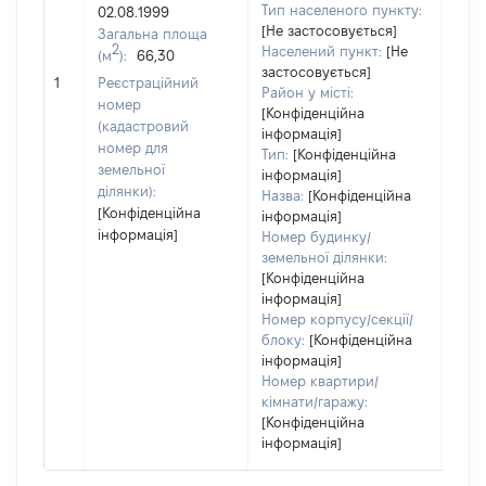
Тип населеного пункту:
02.08.1999
[Не застосовується]
Загальна площа
2
Населений пункт:
[Не
(м
):
66,30
застосовується]
[Не 
1
Реєстраційний
Район у місті:
номер
[Конфіденційна
(кадастровий
інформація]
номер для
Тип:
[Конфіденційна
земельної
інформація]
ділянки):
Назва:
[Конфіденційна
[Конфіденційна
інформація]
інформація]
Номер будинку/
земельної ділянки:
[Конфіденційна
інформація]
Номер корпусу/секції/
блоку:
[Конфіденційна
інформація]
Номер квартири/
кімнати/гаражу:
[Конфіденційна
інформація]