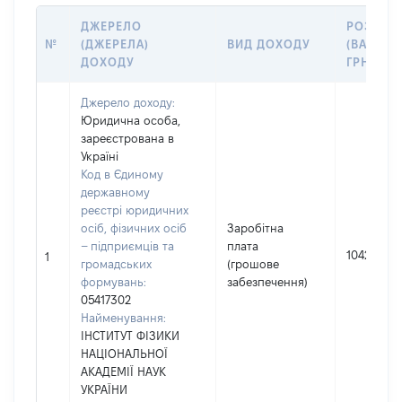
ДЖЕРЕЛО
РОЗМІР
№
(ДЖЕРЕЛА)
ВИД ДОХОДУ
(ВАРТІСТ
ДОХОДУ
ГРН
Джерело доходу:
Юридична особа,
зареєстрована в
Україні
Код в Єдиному
державному
реєстрі юридичних
осіб, фізичних осіб
Заробітна
– підприємців та
плата
104225
1
громадських
(грошове
формувань:
забезпечення)
05417302
Найменування:
ІНСТИТУТ ФІЗИКИ
НАЦІОНАЛЬНОЇ
АКАДЕМІЇ НАУК
УКРАЇНИ