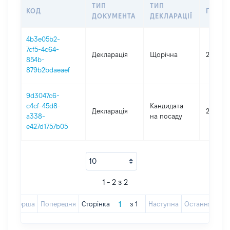
ТИП
ТИП
КОД
ПЕРІО
ДОКУМЕНТА
ДЕКЛАРАЦІЇ
4b3e05b2-
7cf5-4c64-
Декларація
Щорічна
2025
854b-
879b2bdaeaef
9d3047c6-
c4cf-45d8-
Кандидата
Декларація
2023
a338-
на посаду
e427d1757b05
1 - 2 з 2
Перша
Попередня
Сторінка
з
1
Наступна
Остання