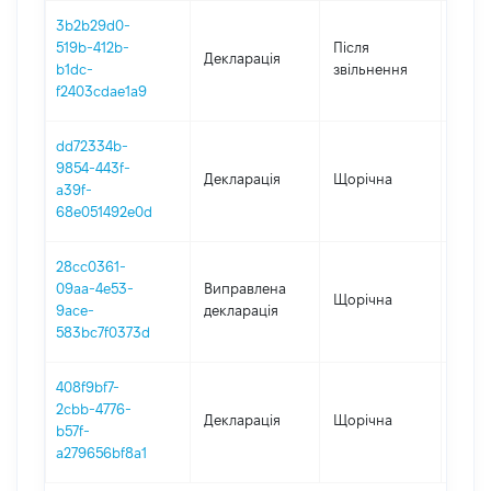
3b2b29d0-
519b-412b-
Після
Декларація
2019
b1dc-
звільнення
f2403cdae1a9
dd72334b-
9854-443f-
Декларація
Щорічна
2018
a39f-
68e051492e0d
28cc0361-
09aa-4e53-
Виправлена
Щорічна
2016
9ace-
декларація
583bc7f0373d
408f9bf7-
2cbb-4776-
Декларація
Щорічна
2016
b57f-
a279656bf8a1