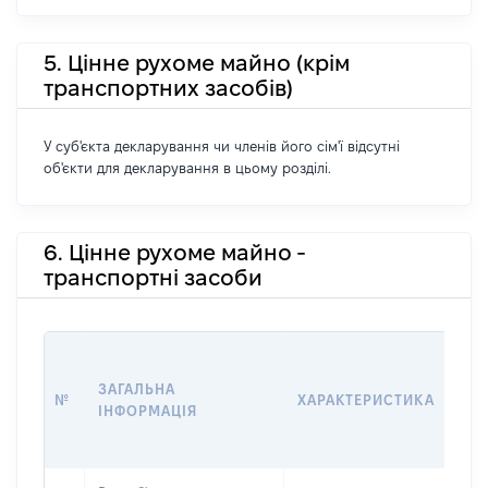
5. Цінне рухоме майно (крім
транспортних засобів)
У суб'єкта декларування чи членів його сім'ї відсутні
об'єкти для декларування в цьому розділі.
6. Цінне рухоме майно -
транспортні засоби
ВА
ДА
ЗАГАЛЬНА
№
ХАРАКТЕРИСТИКА
У 
ІНФОРМАЦІЯ
В
К