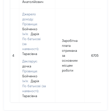
Анатолійович
Джерело
доходу:
Прізвище:
Бойченко
Ім'я:
Дарія
По батькові
Заробітна
(за
плата
наявності):
отримана
Тарасівна
4
за
6705
основним
Декларує:
місцем
дочка
роботи
Прізвище:
Бойченко
Ім'я:
Дарія
По батькові (за
наявності):
Тарасівна