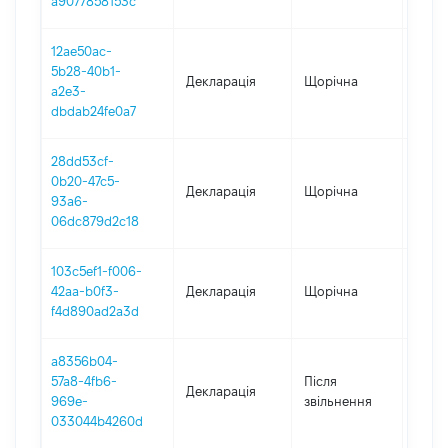
a9077858153c
12ae50ac-
5b28-40b1-
Декларація
Щорічна
2023
a2e3-
dbdab24fe0a7
28dd53cf-
0b20-47c5-
Декларація
Щорічна
2022
93a6-
06dc879d2c18
103c5ef1-f006-
42aa-b0f3-
Декларація
Щорічна
2021
f4d890ad2a3d
a8356b04-
57a8-4fb6-
Після
Декларація
2020
969e-
звільнення
033044b4260d