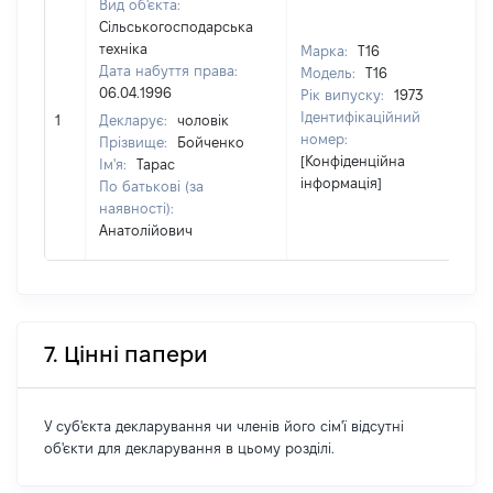
Вид об'єкта:
Сільськогосподарська
техніка
Марка:
Т16
Дата набуття права:
Модель:
Т16
06.04.1996
Рік випуску:
1973
Ідентифікаційний
1
Декларує:
чоловік
10
номер:
Прізвище:
Бойченко
[Конфіденційна
Ім'я:
Тарас
інформація]
По батькові (за
наявності):
Анатолійович
7. Цінні папери
У суб'єкта декларування чи членів його сім'ї відсутні
об'єкти для декларування в цьому розділі.