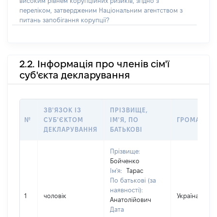
високим рівнем корупційних ризиків, згідно з
переліком, затвердженим Національним агентством з
питань запобігання корупції?
2.2. Інформація про членів сім'ї
суб'єкта декларування
ЗВ'ЯЗОК ІЗ
ПРІЗВИЩЕ,
№
СУБ'ЄКТОМ
ІМ'Я, ПО
ГРОМАДЯН
ДЕКЛАРУВАННЯ
БАТЬКОВІ
Прізвище:
Бойченко
Ім'я:
Тарас
По батькові (за
наявності):
1
чоловік
Україна
Анатолійович
Дата