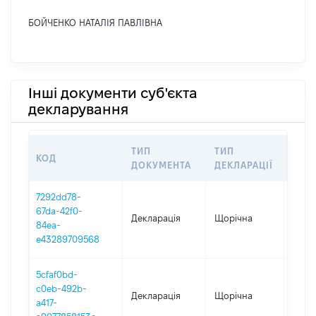
БОЙЧЕНКО НАТАЛІЯ ПАВЛІВНА
Інші документи суб'єкта
декларування
ТИП
ТИП
КОД
ПЕР
ДОКУМЕНТА
ДЕКЛАРАЦІЇ
7292dd78-
67da-42f0-
Декларація
Щорічна
2025
84ea-
e43289709568
5cfaf0bd-
c0eb-492b-
Декларація
Щорічна
2024
a417-