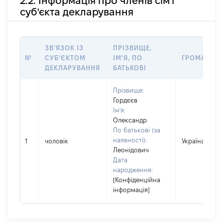
2.2. Інформація про членів сім'ї
суб'єкта декларування
ЗВ'ЯЗОК ІЗ
ПРІЗВИЩЕ,
№
СУБ'ЄКТОМ
ІМ'Я, ПО
ГРОМАДЯН
ДЕКЛАРУВАННЯ
БАТЬКОВІ
Прізвище:
Гордєєв
Ім'я:
Олександр
По батькові (за
наявності):
1
чоловік
Україна
Леонідович
Дата
народження:
[Конфіденційна
інформація]