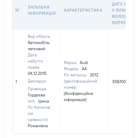
ДАТУ НАБУ
ЗАГАЛЬНА
№
ХАРАКТЕРИСТИКА
У ВЛАСНІСТ
ІНФОРМАЦІЯ
ВОЛОДІННЯ
КОРИСТУВ
Вид об'єкта:
Автомобіль
легковий
Дата
набуття
Марка:
Audi
права:
Модель:
A4
04.12.2015
Рік випуску:
2012
Декларує:
Ідентифікаційний
1
359700
номер:
Прізвище:
[Конфіденційна
Гордєєва
інформація]
Ім'я:
Ірина
По батькові
(за
наявності):
Романівна