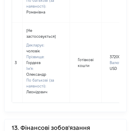
По батькові (за
наявності):
Романівна
[Не
застосовується]
Декларує:
чоловік
Прізвище:
372000
Готівкові
3
Гордєєв
Валюта:
кошти
Ім'я:
USD
Олександр
По батькові (за
наявності):
Леонідович
13. Фінансові зобов'язання