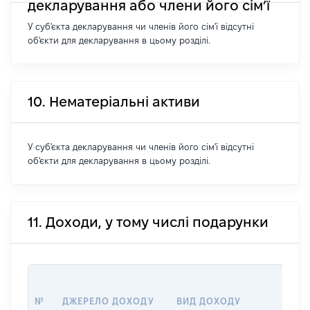
декларування або члени його сім’ї
У суб'єкта декларування чи членів його сім'ї відсутні
об'єкти для декларування в цьому розділі.
10. Нематеріальні активи
У суб'єкта декларування чи членів його сім'ї відсутні
об'єкти для декларування в цьому розділі.
11. Доходи, у тому числі подарунки
РО
№
ДЖЕРЕЛО ДОХОДУ
ВИД ДОХОДУ
(ВА