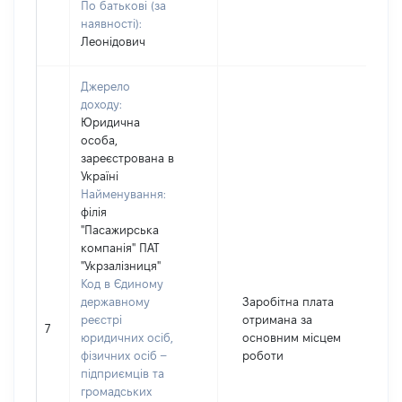
По батькові (за
наявності):
Леонідович
Джерело
доходу:
Юридична
особа,
зареєстрована в
Україні
Найменування:
філія
"Пасажирська
компанія" ПАТ
"Укрзалізниця"
Код в Єдиному
державному
Заробітна плата
реєстрі
отримана за
7
1
юридичних осіб,
основним місцем
фізичних осіб –
роботи
підприємців та
громадських