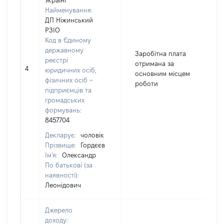
Україні
Найменування:
ДП Ніжинський
РЗІО
Код в Єдиному
державному
Заробітна плата
реєстрі
отримана за
4
1
юридичних осіб,
основним місцем
фізичних осіб –
роботи
підприємців та
громадських
формувань:
8457704
Декларує:
чоловік
Прізвище:
Гордєєв
Ім'я:
Олександр
По батькові (за
наявності):
Леонідович
Джерело
доходу: