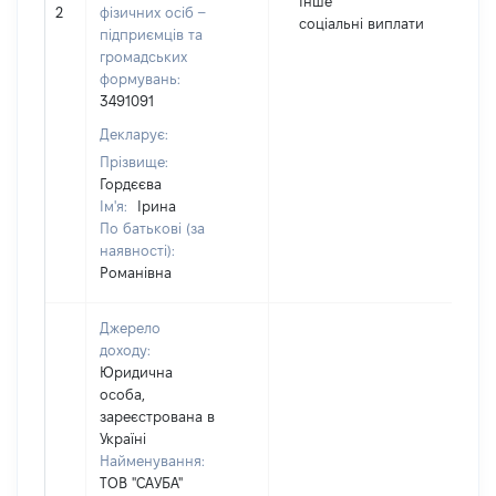
Інше
2
фізичних осіб –
1
соціальні виплати
підприємців та
громадських
формувань:
3491091
Декларує:
Прізвище:
Гордєєва
Ім'я:
Ірина
По батькові (за
наявності):
Романівна
Джерело
доходу:
Юридична
особа,
зареєстрована в
Україні
Найменування:
ТОВ "САУБА"