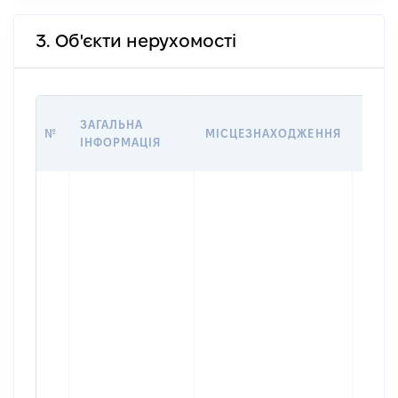
3. Об'єкти нерухомості
ВАРТ
ЗАГАЛЬНА
№
МІСЦЕЗНАХОДЖЕННЯ
НА Д
ІНФОРМАЦІЯ
НАБУ